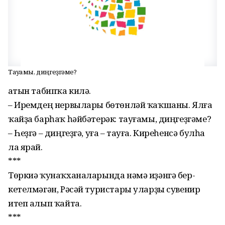
Тауғамы, диңгеҙгәме?
Ҡатын табипҡа килә.
– Иремдең нервылары бө­төнләй ҡаҡшаны. Ялға
ҡайҙа барһаҡ һәйбәтерәк: тауғамы, диңгеҙгәме?
– Һеҙгә – диңгеҙгә, уға – тауға. Киреһенсә булһа
ла ярай.
***
Төркиә ҡунаҡханаларында нәмә иҙәнгә бер­
кетелмәгән, Рәсәй туристары уларҙы сувенир
итеп алып ҡайта.
***