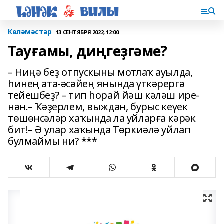
Көләмәстәр
13 СЕНТЯБРЯ 2022, 12:00
Тауғамы, диңгеҙгәме?
– Ниңә беҙ отпускыны мот­лаҡ ауылда,
һинең ата-әсәйең янында үткәрергә
тейешбеҙ? – тип һорай йәш кәләш ире­
нән.– Ҡәҙерлем, выждан, бурыс кеүек
төшөн­сәләр хаҡында ла уйларға кәрәк
бит!– Ә улар хаҡында Төркиәлә уйлап
булмаймы ни? ***