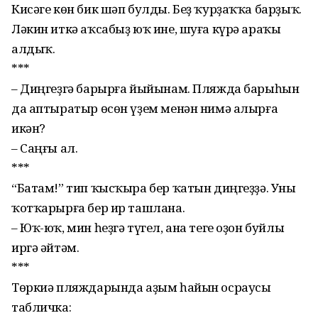
Кисәге көн бик шәп булды. Беҙ ҡурҙаҡҡа барҙыҡ.
Ләкин иткә аҡсабыҙ юҡ ине, шуға кү­рә араҡы
алдыҡ.
***
– Диңгеҙгә барырға йыйынам. Пляжда барыһын
да аптыратыр өсөн үҙем менән нимә алырға
икән?
– Саңғы ал.
***
“Батам!” тип ҡысҡыра бер ҡатын диңгеҙҙә. Уны
ҡотҡа­рырға бер ир ташлана.
– Юҡ-юҡ, мин һеҙгә түгел, ана теге оҙон буйлы
иргә әйтәм.
***
Төркиә пляждарында аҙым һайын осраусы
табличка: