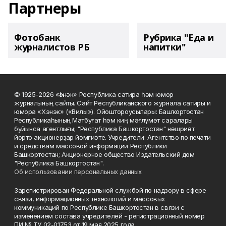
Партнеры
Фотобанк
Рубрика "Еда и
журналистов РБ
напитки"
© 1925-2026 «Һәнәк» Республика сатира һәм юмор
журналының сайты. Сайт Республиканского журнала сатиры и
юмора «Хэнэк» («Вилы»). Ойоштороусылары: Башҡортостан
Республикаһының Матбуғат һәм киң мәғлүмәт саралары
буйынса агентлығы; "Республика Башкортостан" нәшриәт
йорто акционерҙар йәмғиәте. Учредители: Агентство по печати
и средствам массовой информации Республики
Башкортостан; Акционерное общество Издательский дом
"Республика Башкортостан".
Об использовании персональных данных
Зарегистрирован Федеральной службой по надзору в сфере
связи, информационных технологий и массовых
коммуникаций по Республике Башкортостан в связи с
изменением состава учредителей - регистрационный номер
ПИ № ТУ 02-01753 от 19 мая 2025 года.