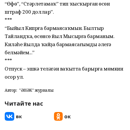
“Өфө”, “Стәрлетамаҡ” тип ҡысҡырған өсөн
штраф 200 доллар”.
***
“Быйыл Кипрға бармаясаҡ­мын. Былтыр
Тайландҡа, өсөнсө йыл Мысырға барманым.
Киләһе йылда ҡайҙа бармаясағымды әлегә
белмә­йем...”
***
Отпуск – эшкә теләгән ва­ҡытта барырға мөмкин
осор ул.
Автор:
"ҺӘНӘК" журналы
Читайте нас