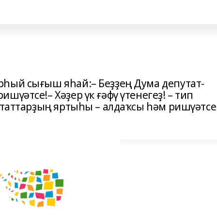
һый сығыш яһай:– Беҙҙең Дума депу­тат­
шүәтсе!– Хәҙер үк ғәфү үтенегеҙ! – тип
путаттарҙың яртыһы – алдаҡсы һәм ришүәтсе