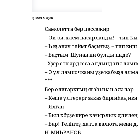
Әҙ-мәҙ мәҙәк
Самолетта бер пассажир:
– Ой-ой, хәлем насарланды! – тип ҡыс
– Һеҙ анау төймәгә баҫы­ғыҙ, – тип кәңә
– Баҫтым. Шунан ни булды инде?
–Хәҙер стюардесса ал­дын­дағы ламп
– Ә ул лампочканы үҙе ҡабыҙа алм
***
Бер олигархтың яғаһынан алалар.
– Кеше үлтерергә заказ биргәнһең икән
– Ялған!
– Был хәбәрҙе кире ҡа­ғырлыҡ дәлиле
– Бар! Теләһәгеҙ, хатта валюта менән д
Н. МИҺРАНОВ.