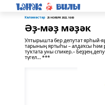
Көләмәстәр
25 НОЯБРЯ 2022, 10:00
Әҙ-мәҙ мәҙәк
Ултырышта бер депутат ярһый-яр
тарының яртыһы – алдаҡсы һәм ри
туҡтата уны спикер.– Беҙҙең де
түгел... ***