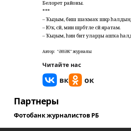
Белорет районы.
***
– Ҡыҙым, биш шаҡмаҡ шәкәр һалдың
– Юҡ, әсәй, мин шәрбәт­ле сәй яратам.
– Ҡыҙым, һин бит уларҙы ашҡа һалд
Автор:
"ҺӘНӘК" журналы
Читайте нас
Партнеры
Фотобанк журналистов РБ