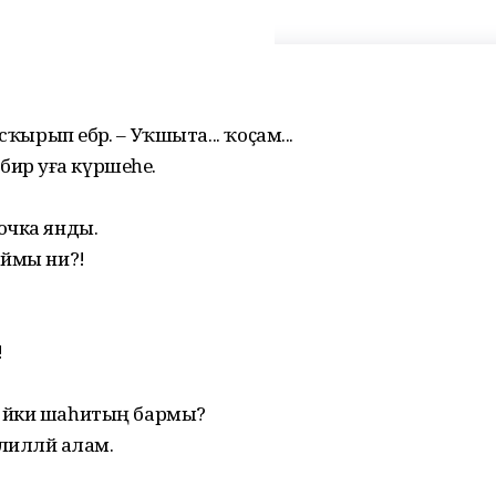
ҡырып ебәрә. – Уҡшыта... ҡоҫам...
ш бирә уға күршеһе.
очка янды.
аймы ни?!
!
ң йәки ша­һитың бармы?
әлилләй алам.