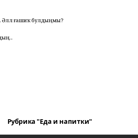
. Әллә ғашиҡ булдыңмы?
ың...
Рубрика "Еда и напитки"