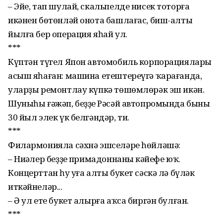
– Эйе, тап шулай, скальпелде нисек тоторға
икәнен бө­төнләй онота башлағас, биш-алты
йылға бер операция яһай ул.
***
Күптән түгел Япон автомобиль корпорациялары
асыш яһаған: машина етеш­те­реүгә ҡарағанда,
улар­ҙы ремонтлау күпкә төшөмлөрәк эш икән.
Шуныһы ғәжәп, беҙҙең Рәсәй автопромында быны
30 йыл элек үк белгәндәр, ти.
***
Филармонияла сәхнә эш­селәре һөйләшә:
– Ниңәлер беҙҙең прима­дон­наның кә­йефе юҡ.
Концерттан һуң уға алты букет сәскә лә бүләк
иткәй­неләр...
– Ә ул ете букет алырға аҡса биргән булған.
***