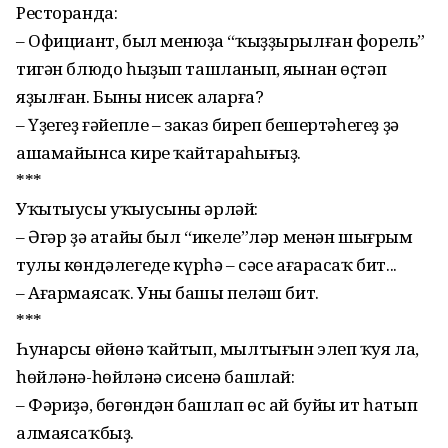
Ресторанда:
– Официант, был менюҙа “ҡыҙҙырылған форель”
тигән блюдо һыҙып ташланып, яңы­нан өҫтәп
яҙыл­ған. Быны нисек аңларға?
– Үҙегеҙ ғәйепле – заказ биреп бешертәһегеҙ ҙә
ашамайынса кире ҡайтараһығыҙ.
***
Уҡытыусы уҡыусыны әрләй:
– Әгәр ҙә атайың был “икеле”ләр менән шығрым
тулы көндәлегеңде күрһә – сәсе аға­расаҡ бит...
– Ағармаясаҡ. Уның башы пеләш бит.
***
Һунарсы өйөнә ҡайтып, мыл­­тығын элеп ҡуя ла,
һөйләнә-һөйләнә сисенә башлай:
– Фәриҙә, бөгөндән башлап өс ай буйы ит һатып
алма­ясаҡбыҙ.