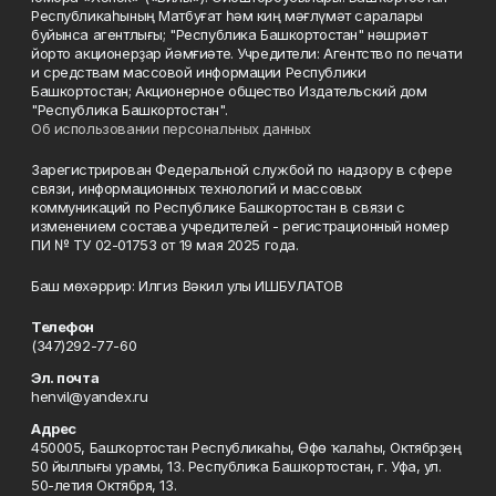
Республикаһының Матбуғат һәм киң мәғлүмәт саралары
буйынса агентлығы; "Республика Башкортостан" нәшриәт
йорто акционерҙар йәмғиәте. Учредители: Агентство по печати
и средствам массовой информации Республики
Башкортостан; Акционерное общество Издательский дом
"Республика Башкортостан".
Об использовании персональных данных
Зарегистрирован Федеральной службой по надзору в сфере
связи, информационных технологий и массовых
коммуникаций по Республике Башкортостан в связи с
изменением состава учредителей - регистрационный номер
ПИ № ТУ 02-01753 от 19 мая 2025 года.
Баш мөхәррир: Илгиз Вәкил улы ИШБУЛАТОВ
Телефон
(347)292-77-60
Эл. почта
henvil@yandex.ru
Адрес
450005, Башҡортостан Республикаһы, Өфө ҡалаһы, Октябрҙең
50 йыллығы урамы, 13. Республика Башкортостан, г. Уфа, ул.
50-летия Октября, 13.