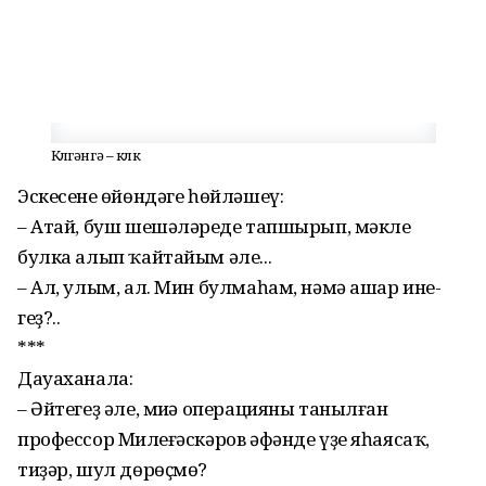
Көлгәнгә – көлкө
Эскесенең өйөндәге һөй­лә­шеү:
– Атай, буш шешәләреңде тапшырып, мәкле
булка алып ҡайтайым әле...
– Ал, улым, ал. Мин булма­һам, нәмә ашар ине­
геҙ?..
***
Дауаханала:
– Әйтегеҙ әле, миңә операцияны танылған
профессор Миңлеғәскәров әфәнде үҙе яһаясаҡ,
тиҙәр, шул дөрөҫмө?