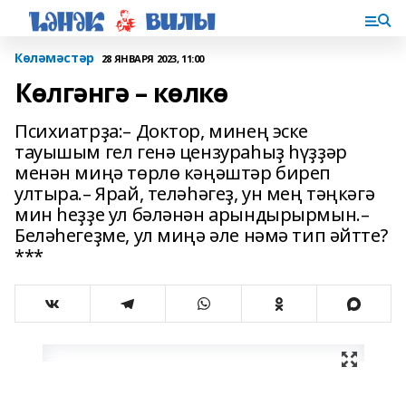
Көләмәстәр
28 ЯНВАРЯ 2023, 11:00
Көлгәнгә – көлкө
Психиатрҙа:– Доктор, минең эске
тауышым гел генә цензураһыҙ һүҙ­ҙәр
менән миңә төрлө кә­ңәш­тәр биреп
ултыра.– Ярай, теләһәгеҙ, ун мең тәң­­кәгә
мин һеҙҙе ул бәләнән арындырырмын.–
Беләһегеҙме, ул миңә әле нәмә тип әйтте?
***