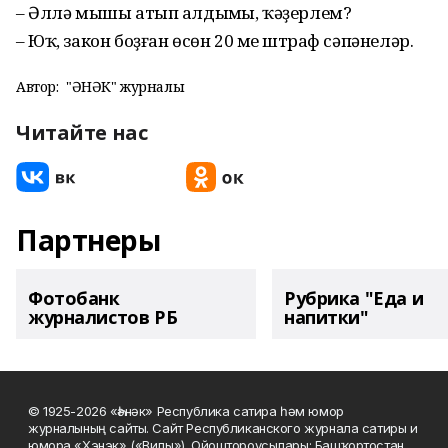
– Әллә мышы атып алдың­мы, ҡәҙерлем?
– Юҡ, закон боҙған өсөн 20 мең штраф сәпәнеләр.
Автор:
"ҺӘНӘК" журналы
Читайте нас
Партнеры
Фотобанк
Рубрика "Еда и
журналистов РБ
напитки"
© 1925-2026 «Һәнәк» Республика сатира һәм юмор
журналының сайты. Сайт Республиканского журнала сатиры и
юмора «Хэнэк» («Вилы»). Ойоштороусылары: Башҡортостан