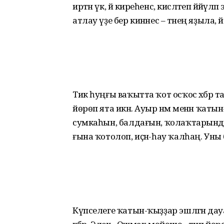
иртән үк, йә киреһенсә, кисләтеп йәйәүлә
атлау үҙе бер кинәнес – тәнең яҙыла
Тик һуңғы ваҡытта ҡот осҡос хәбәр т
йөрөп ята икән. Ауыр нәмә менән ҡа
сумкаһын, балдағын, ҡолаҡта­рында
ғына ҡотолоп, иҫән-һау ҡалһаң. Уны б
Күпселеге ҡатын-ҡыҙҙар эшләгән д