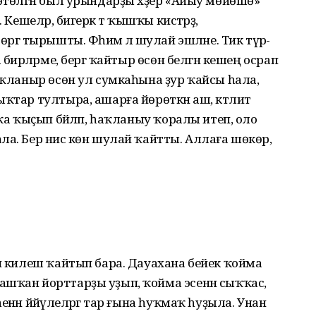
рөтөлгән был урындарҙы хәҙер «Айыу мөйөшө»
Кешеләр, бигерәк тә ҡышҡы кистәрҙә,
ргә тырышты. Фәһимә лә шулай эшләне. Тик түрә-
бирәләрме, бергә ҡайтыр өсөн белгән кешең осрап
Һаҡланыр өсөн ул сумкаһына ҙур ҡайсы һала,
ҡтар тултыра, ашарға йөрөткән аш, кәтлит
ҡа ҡыҫып бәй­ләп, һаҡланыу ҡоралы итеп, оло
ла. Бер нисә көн шулай ҡайтты. Аллаға шөкөр,
ан килеш ҡайтып бара. Дауахана бейек ҡойма
ашҡан йорттарҙы уҙып, ҡойма эсенән сыҡҡас,
нән йәйәүлеләргә тар ғына һуҡмаҡ һуҙыла. Унан