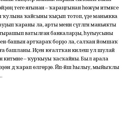
, өйҙөң теге яғынан – ҡараңғынан һөжүм итмәксе
һул ҡулына ҡайсыны ҡыҫып тотоп, үҙе маньякка
ып ҡараны ла, арты менән сүгәләгән маньякты
лтырашып ватылған банка­ларҙы, һуғыусыны
 кәүҙәһен-башын артҡараҡ борҙо ла, салҡан йомшаҡ
 аға башланы. Иҫен юғалтҡан килеш ул шулай
енән кит­мәне – ҡурҡыуы ҡасҡайны. Был арала
өҙөн дә ҡарап өлгөрҙө. Йәп-йәш һылыу, мыйыҡлы
…