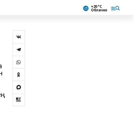
+20 °С
Облачно
а
н
ең