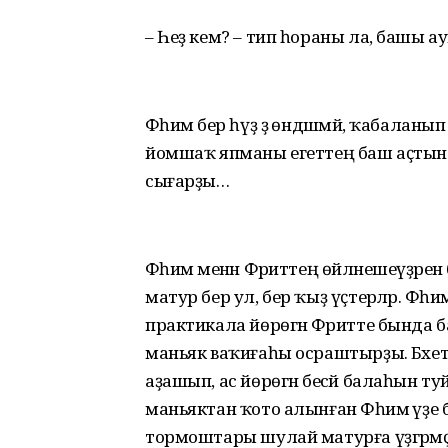
– Һеҙ кем? – тип һораны ла, башы
Фәһимә бер һүҙ ҙә өндәшмәй, ҡабала­
йомшаҡ япманы егеттең баш аҫ­тына 
сығарҙы…
Фәһимә менән Фәриттең өйләнешеү­ҙәре
матур бер ул, бер ҡыҙ үҫтерәләр. Фәһи
практикала йөрөгән Фәритте бында ба
маньяк ваҡиғаһы осраштырҙы. Бәхетле я
аҙашып, ас йөрөгән бесәй балаһын 
маньяктан ҡото алынған Фәһимә үҙе ба
тормоштары шулай матурға үҙгәрмәҫ т