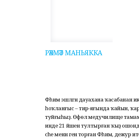
РӘХМӘТ МАНЬЯККА
Фәһимә эшләгән дауахана ҡасабанан
һоҡланғыс – тирә-яғында ҡайын, ҡа
туйғыһыҙ. Өфөлә медучилище тамам­
инде 21 йәшен тултырған ҡыҙ ошон
әсәһе менән генә торған Фәһимә, дежур