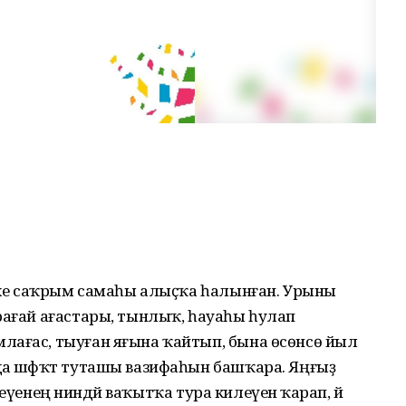
 ике саҡрым самаһы алыҫҡа һалынған. Урыны
рағай ағастары, тынлыҡ, һауаһы һулап
лағас, тыуған яғына ҡайтып, бына өсөнсө йыл
да шәфҡәт туташы вазифаһын башҡара. Яңғыҙ
 итеүенең ниндәй ваҡытҡа тура килеүенә ҡарап, йә