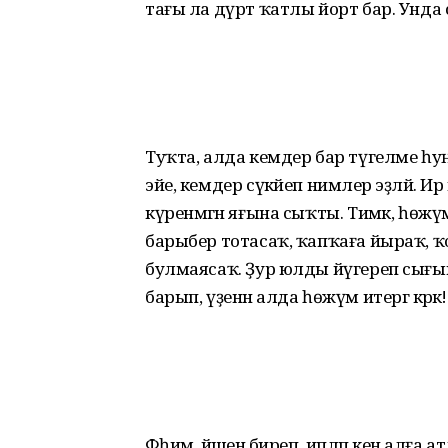
тағы ла дүрт ҡатлы йорт бар. Унд
Туҡта, алда кемдер бар түгелме һу
эйе, кемдер сүкәйеп нимәлер эҙләй.
күренмәгән яғына сыҡты. Тимәк, һөжүмгә
барыбер тотасаҡ, ҡапҡаға йыраҡ, ҡойм
булмаясаҡ. Ҙур юлды йүгереп сы­ғып
барып, үҙенән алда һөжүм итергә кәрәк!
Фәһимә, йәшенә биреп, ипләп кенә ал