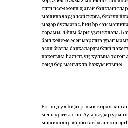
хәбәр. Элек «Ожмах мөйөшө» тип йө
тигән исем менән дә атай башланылар. 
машиналарҙа ҡайтырға, бергә­ләп йөрө
маҙар булмағас, һиңә һәр саҡ машина 
торамы. Фәһимә бары үҙенә ышана. 
баш кейеме эсенә марляға урап мамы
өсөн быяла банкаларҙы бәләкәй пакет
пакетына һалып, уң ҡулына тотоп а
төндә бер маньяк та һөжүм итмәне!
Бөгөн дә ул һиҙгер, ныҡ ҡоралланғ
менән уратылған. Ауырыуҙар урынл
машиналар йөрөгән асфальт юл эргә­һе