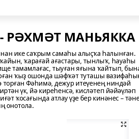
- РӘХМӘТ МАНЬЯККА
анан ике саҡрым самаһы алыҫҡа һалынған.
ҡайын, ҡарағай ағастары, тынлыҡ, һауаһы
ще тамам­лағас, тыуған яғына ҡайтып, бын
ырған ҡыҙ ошонда шәфҡәт туташы вазифаһы
ә торған Фәһимә, дежур итеүенең ниндәй
иртән үк, йә киреһенсә, кисләтеп йәйәүләп
биғәт ҡосағында атлау үҙе бер кинәнес – тән
ың онотола.