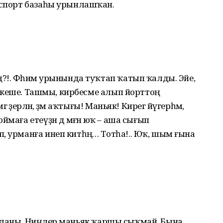
а спорт базаһы урынлашҡан.
ң?!. Фәһимә урынында туҡтап ҡатып ҡалды. Эйе,
 Ир кеше. Ташмы, кирбесме алып йорттоң
 әҙерләнә, әҙәм аҡтығы! Маньяк! Кирегә йүгерһәм,
аға етеүҙән дә мәғәнә юҡ – аша сығып
, урманға инеп китһәң… Тотһа!.. Юҡ, шым ғына
ға атланы. Ниңәлер маньяк ҡаршы сыҡмай. Бына