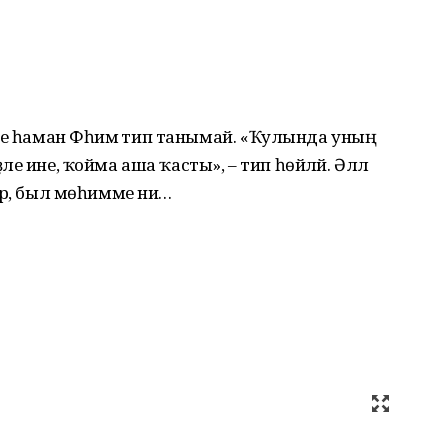
де һаман Фәһимә тип танымай. «Ҡулында уның
ҙәле ине, ҡойма аша ҡасты», – тип һөйләй. Әллә
әйер, был мөһимме ни…