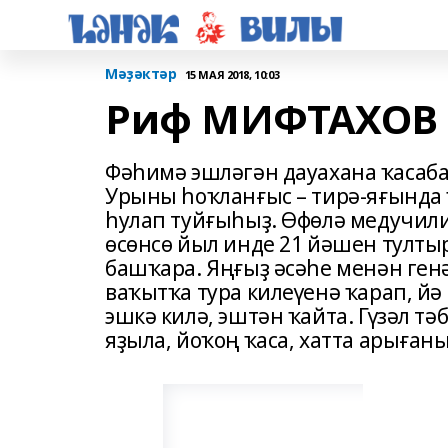
Мәҙәктәр
15 МАЯ 2018, 10:03
Риф МИФТАХОВ 
Фәһимә эшләгән дауахана ҡасаб
Урыны һоҡланғыс – тирә-яғында 
һулап туйғыһыҙ. Өфөлә медучили
өсөнсө йыл инде 21 йәшен тулт
башҡара. Яңғыҙ әсәһе менән ген
ваҡытҡа тура килеүенә ҡарап, йә 
эшкә килә, эштән ҡайта. Гүзәл тә
яҙыла, йоҡоң ҡаса, хатта арыған