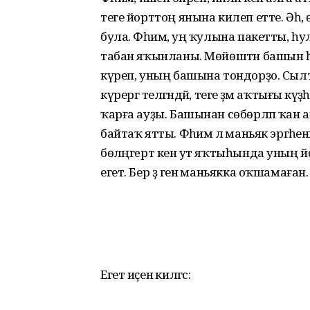
теге йорттоң янына килеп етте. Әһә
була. Фәһимә, уң ҡулына пакетты, 
табан яҡынланы. Мөйөштән башын һуҙ
күреп, уның башына тондорҙо. Сы
күрергә теләгәндәй, теге әҙәм аҡтығы
ҡарға ауҙы. Башынан сөбөрләп ҡан
байтаҡ ятты. Фәһимә лә маньяк эргәһ
бөләңгeрт кенә ут яҡтыһында уның й
егет. Бер ҙә генә маньякка оҡшамаған
Егет иҫенә килгәс: