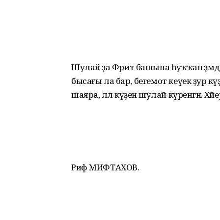
Шулай ҙа Фәрит башына һуҡҡан әҙәм
бысағы ла бар, бегемот кеүек ҙур кәү
шаяра, әллә күҙенә шулай күренгән. Х
Риф МИФТАХОВ.