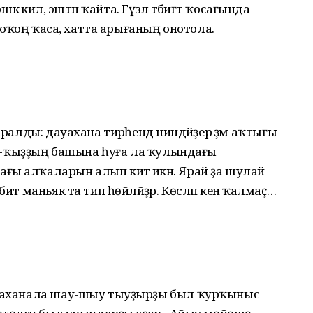
п эшкә килә, эштән ҡайта. Гүзәл тәбиғәт ҡосағында
, йоҡоң ҡаса, хатта арығаның онотола.
аралды: дауахана тирәһендә ниндәйҙер әҙәм аҡтығы
тын-ҡыҙҙың башына һуға ла ҡулындағы
ғы алҡаларын алып китә икән. Ярай ҙа шулай
ит маньяк та тип һөйләйҙәр. Көсләп кенә ҡалмаҫ…
ауаханала шау-шыу тыуҙырҙы был ҡурҡы­ныс