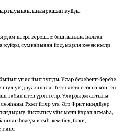
 ауыртыуынан, ыңғырашып ҡуйҙы.
нып ярҙам итергә кереште: башлығына һалған
ҡуйҙы, сумкаһынан йод, марля кеүек нәмәләр
нә быйыл ун өс йыл тулды. Улар береһенән-береһе
мә шул уҡ дауаханала. Те­ге саҡта өсөнсө көн генә
ш табип итеп үрләттеләр. Уларҙы әҙәм аҡтығы –
һаны. Рәхмәт әйтәләр уға. Әгәр Фәрит нин­дәйҙер
туйындырыу, йылытыу уйы менән йөрөп ятмаһа,
шлап һөжүм итмәһә, кем белә, бәлки,
ә ине.