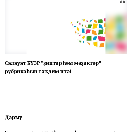
Салауат ӘБҮЗӘР "Әҙиптәр һәм мәҙәктәр"
рубрикаһын тәҡдим итә!
Дарыу