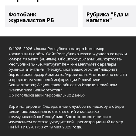
Фотобанк
Рубрика "Еда и
журналистов РБ
напитки"
© 1925-2026 «Һәнәк» Республика сатира һәм юмор
журналының сайты. Сайт Республиканского журнала сатиры и
юмора «Хэнэк» («Вилы»). Ойоштороусылары: Башҡортостан
Республикаһының Матбуғат һәм киң мәғлүмәт саралары
буйынса агентлығы; "Республика Башкортостан" нәшриәт
йорто акционерҙар йәмғиәте. Учредители: Агентство по печати
и средствам массовой информации Республики
Башкортостан; Акционерное общество Издательский дом
"Республика Башкортостан".
Об использовании персональных данных
Зарегистрирован Федеральной службой по надзору в сфере
связи, информационных технологий и массовых
коммуникаций по Республике Башкортостан в связи с
изменением состава учредителей - регистрационный номер
ПИ № ТУ 02-01753 от 19 мая 2025 года.