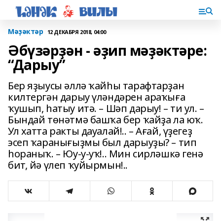
Мәҙәктәр
12 ДЕКАБРЯ 2018, 04:00
Әбүзәрҙән - әҙип мәҙәктәре:
“Дарыу”
Бер яҙыусы әллә ҡайһы тарафтарҙан
килтергән дарыу үләндәрен араҡыға
ҡушып, һатыу итә. – Шәп дарыу! – ти ул. –
Бындай төнәтмә башҡа бер ҡайҙа ла юҡ.
Ул хатта ракты дауалай!.. – Ағай, үҙегеҙ
эсеп ҡаранығыҙмы был дарыуҙы? – тип
һораныҡ. – Юу-у-уҡ!.. Мин сирләшкә генә
бит, йә үлеп ҡуйырмын!..