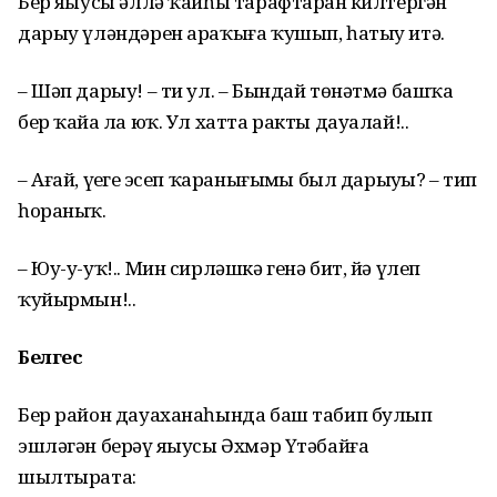
Бер яҙыусы әллә ҡайһы тарафтарҙан килтергән
дарыу үләндәрен араҡыға ҡушып, һатыу итә.
– Шәп дарыу! – ти ул. – Бындай төнәтмә башҡа
бер ҡайҙа ла юҡ. Ул хатта ракты дауалай!..
– Ағай, үҙегеҙ эсеп ҡаранығыҙмы был дарыуҙы? – тип
һораныҡ.
– Юу-у-уҡ!.. Мин сирләшкә генә бит, йә үлеп
ҡуйырмын!..
Белгес
Бер район дауаханаһында баш табип булып
эшләгән берәү яҙыусы Әхмәр Үтәбайға
шылтырата: