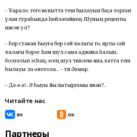
– Ҡарале, теге ваҡытта теш һыҙлауын баҫа торған
үлән тураһында һөйләгәйнең. Шуның рецепты
нисек ул?
– Бер стакан һыуға бер сәй ҡалағы тоҙ, ярты сәй
ҡалағы борос һәм шул сама аджика һалып,
болғатып эсһәң, эсең шул тиклем яна, хатта теш
һыҙлауы ла онотола... – ти Әхмәр.
– Дә-ә-ә!.. Ә һыуҙы йылытырғамы икән?..
Читайте нас
Партнеры