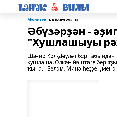
Мәҙәктәр
27 ДЕКАБРЯ 2018, 14:41
Әбүзәрҙән - әҙи
"Хушлашыуы рәхә
Шағир Ҡол-Дәүләт бер табындан 
хушлаша. Өлкән йәштәге бер яҙыу
ҡына. - Беләм. Миңә һеҙҙең менә