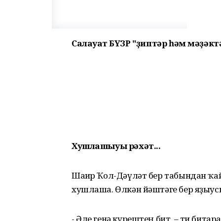
Салауат ӘБҮЗӘР "Әҙиптәр һәм мәҙә
Хушлашыуы рәхәт...
Шағир Ҡол-Дәүләт бер табындан ҡай
хушлаша. Өлкән йәштәге бер яҙыус
- Әле генә күрештең бит, – ти битар