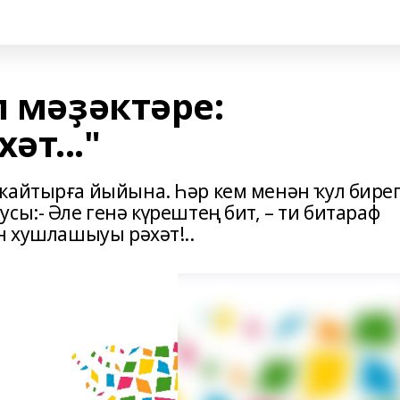
п мәҙәктәре:
т..."
ҡайтырға йыйына. Һәр кем менән ҡул бире
сы:- Әле генә күрештең бит, – ти битараф
н хушлашыуы рәхәт!..