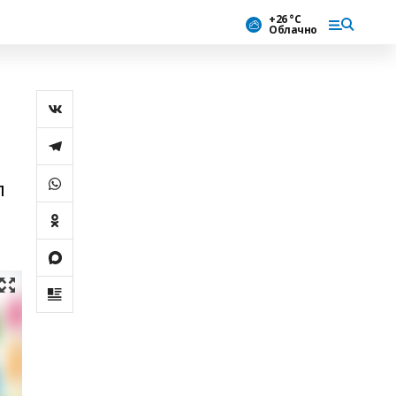
+26 °С
Облачно
п