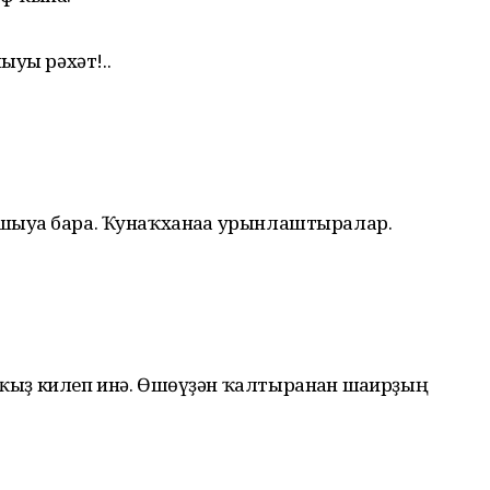
ыуы рәхәт!..
ашыуға бара. Ҡунаҡханаға урынлаштыралар.
 ҡыҙ килеп инә. Өшөүҙән ҡалтыранған шағирҙың