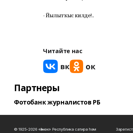
- Йылытҡыс килде!..
Читайте нас
Партнеры
Фотобанк журналистов РБ
© 1925-2026 «Һәнәк» Республика сатира һәм
Зарегист