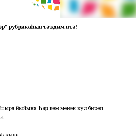
ктәр" рубрикаһын тәҡдим итә!
тырға йыйына. Һәр кем менән ҡул биреп
ы:
аф ҡына.