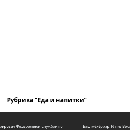
Рубрика "Еда и напитки"
рирован Федеральной службой по
Баш мөхәррир: Илгиз Вә