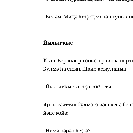
- Беләм. Миңә һеҙҙең менән хушлаш
Йылытҡыс
Ҡыш. Бер шағир төпкөл районға оср
Бүлмә һалҡын. Шағир асыуланып:
- Йылытҡысығыҙ ҙа юҡ! – ти.
Ярты сәғәттән бүлмәгә йәш кенә бер
йәне көйә:
- Нимә кәрәк һеҙгә?