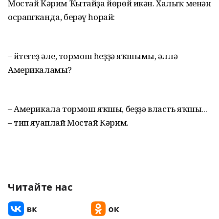
Мостай Кәрим Ҡытайҙа йөрөй икән. Халыҡ менән
осрашҡанда, берәү һорай:
– Әйтегеҙ әле, тормош һеҙҙә яҡшымы, әллә
Америкаламы?
– Америкала тормош яҡшы, беҙҙә власть яҡшы...
– тип яуаплай Мостай Кәрим.
Читайте нас