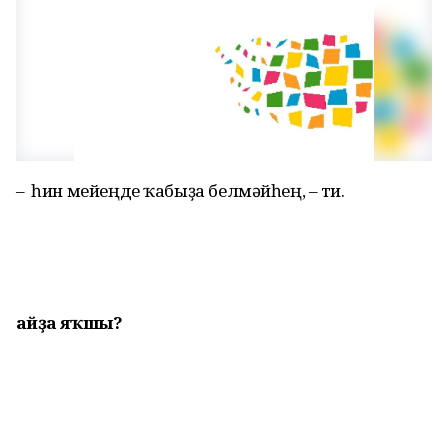
– Ә һин мейеңде ҡабыҙа белмәйһең, – ти.
Ҡайҙа яҡшы?