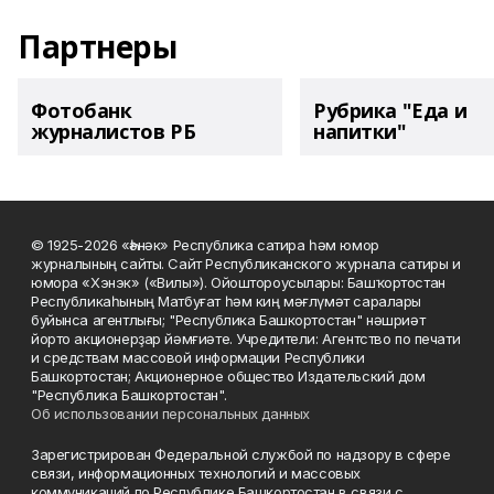
Партнеры
Фотобанк
Рубрика "Еда и
журналистов РБ
напитки"
© 1925-2026 «Һәнәк» Республика сатира һәм юмор
журналының сайты. Сайт Республиканского журнала сатиры и
юмора «Хэнэк» («Вилы»). Ойоштороусылары: Башҡортостан
Республикаһының Матбуғат һәм киң мәғлүмәт саралары
буйынса агентлығы; "Республика Башкортостан" нәшриәт
йорто акционерҙар йәмғиәте. Учредители: Агентство по печати
и средствам массовой информации Республики
Башкортостан; Акционерное общество Издательский дом
"Республика Башкортостан".
Об использовании персональных данных
Зарегистрирован Федеральной службой по надзору в сфере
связи, информационных технологий и массовых
коммуникаций по Республике Башкортостан в связи с