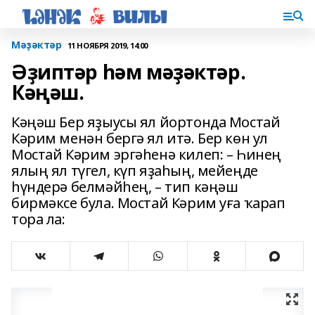
Мәҙәктәр
11 НОЯБРЯ 2019, 14:00
Әҙиптәр һәм мәҙәктәр.
Кәңәш.
Кәңәш Бер яҙыусы ял йортонда Мостай
Кәрим менән бергә ял итә. Бер көн ул
Мостай Кәрим эргәһенә килеп: – Һинең
ялың ял түгел, күп яҙаһың, мейеңде
һүндерә белмәйһең, – тип кәңәш
бирмәксе була. Мостай Кәрим уға ҡарап
тора ла: