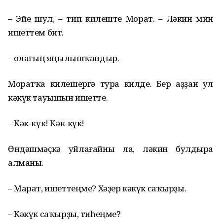
– Эйе шул, – тип килеште Морат. – Ләкин мин
ишеттем бит.
– Ҡолағың яңылышҡандыр.
Моратҡа килешергә тура килде. Бер аҙҙан ул
кәкүк тауышын ишетте.
– Кәк-күк! Кәк-күк!
Өндәшмәҫкә уйлағайны ла, ләкин булдыра
алманы.
– Марат, ишеттеңме? Хәҙер кәкүк саҡырҙы.
– Кәкүк саҡырҙы, тиһеңме?