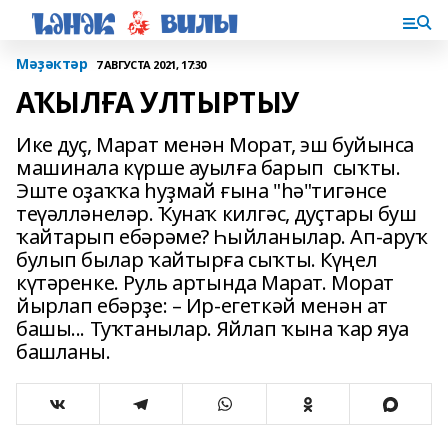
Мәҙәктәр
7 АВГУСТА 2021, 17:30
АҠЫЛҒА УЛТЫРТЫУ
Ике дуҫ, Марат менән Морат, эш буйынса
машинала күрше ауылға барып сыҡты.
Эште оҙаҡҡа һуҙмай ғына "һә"тигәнсе
теүәлләнеләр. Ҡунаҡ килгәс, дуҫтары буш
ҡайтарып ебәрәме? Һыйланылар. Ап-аруҡ
булып былар ҡайтырға сыҡты. Күңел
күтәренке. Руль артында Марат. Морат
йырлап ебәрҙе: – Ир-егеткәй менән ат
башы... Туҡтанылар. Яйлап ҡына ҡар яуа
башланы.