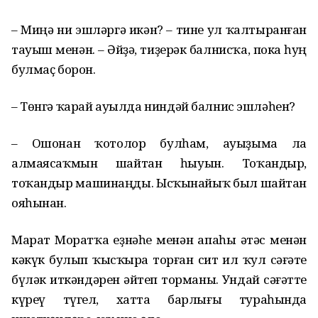
– Миңә ни эшләргә икән? – тине ул ҡалтыранған
тауыш менән. – Әйҙә, тиҙерәк балнисҡа, пока һуң
булмаҫ борон.
– Төнгә ҡарай ауылда ниндәй балнис эшләһен?
– Ошонан ҡотолор булһам, ауыҙыма ла
алмаясаҡмын шайтан һыуын. Тоҡандыр,
тоҡандыр машинаңды. Ысҡынайыҡ был шайтан
ояһынан.
Марат Моратҡа еҙнәһе менән апаһы әтәс менән
кәкүк булып ҡысҡыра торған сит ил ҡул сәғәте
бүләк иткәндәрен әйтеп торманы. Ундай сәғәтте
күреү түгел, хатта барлығы тураһында