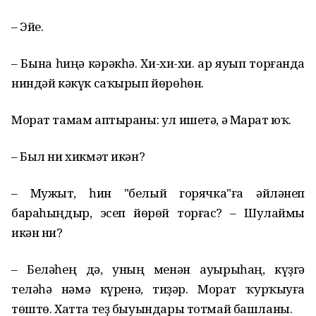
– Эйе.
– Бына һиңә кәрәкһә. Хи-хи-хи. Ҡар яуып торғанда
ниндәй кәкүк саҡырып йөрөһөн.
Морат тамам аптыраны: ул ишетә, ә Марат юҡ.
– Был ни хикмәт икән?
– Мужыт, һин "белый горячка"ға әйләнеп
бараһыңдыр, эсеп йөрөй торғас? – Шулаймы
икән ни?
– Беләһең дә, уның менән ауырыһаң, күҙгә
теләһә нәмә күренә, тиҙәр. Морат ҡурҡыуға
төштө. Хатта теҙ быуындары тотмай башланы.