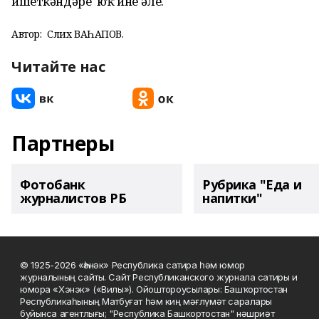
ишеткәндәре юҡ ине әле.
Автор:
Сәлих ВАҺАПОВ.
Читайте нас
Партнеры
Фотобанк
Рубрика "Еда и
журналистов РБ
напитки"
© 1925-2026 «Һәнәк» Республика сатира һәм юмор
журналының сайты. Сайт Республиканского журнала сатиры и
юмора «Хэнэк» («Вилы»). Ойоштороусылары: Башҡортостан
Республикаһының Матбуғат һәм киң мәғлүмәт саралары
буйынса агентлығы; "Республика Башкортостан" нәшриәт