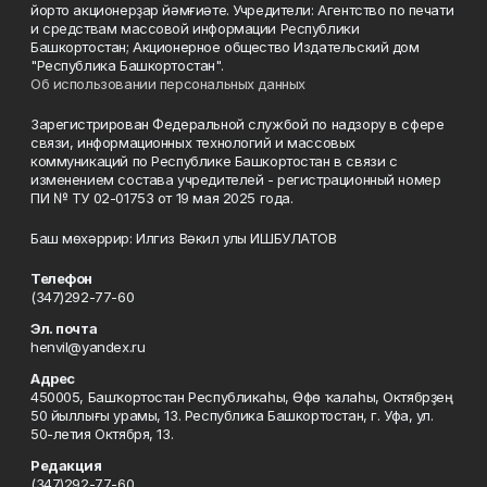
йорто акционерҙар йәмғиәте. Учредители: Агентство по печати
и средствам массовой информации Республики
Башкортостан; Акционерное общество Издательский дом
"Республика Башкортостан".
Об использовании персональных данных
Зарегистрирован Федеральной службой по надзору в сфере
связи, информационных технологий и массовых
коммуникаций по Республике Башкортостан в связи с
изменением состава учредителей - регистрационный номер
ПИ № ТУ 02-01753 от 19 мая 2025 года.
Баш мөхәррир: Илгиз Вәкил улы ИШБУЛАТОВ
Телефон
(347)292-77-60
Эл. почта
henvil@yandex.ru
Адрес
450005, Башҡортостан Республикаһы, Өфө ҡалаһы, Октябрҙең
50 йыллығы урамы, 13. Республика Башкортостан, г. Уфа, ул.
50-летия Октября, 13.
Редакция
(347)292-77-60