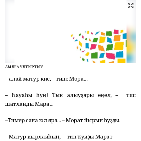
АҠЫЛҒА УЛТЫРТЫУ
– Ҡалай матур кис, – тине Морат.
– Һауаһы һуң! Тын алыуҙары еңел, – тип
шатланды Марат.
–Тимер сана юл яра... – Морат йырын һуҙҙы.
– Матур йырлайһың, – тип ҡуйҙы Марат.