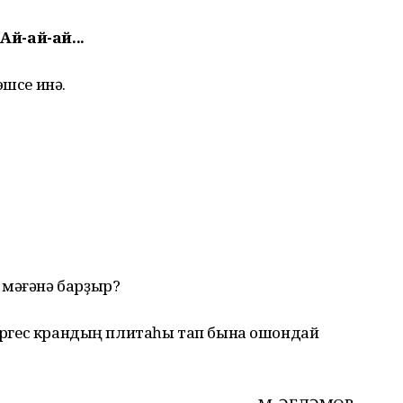
Ай-ай-ай...
эшсе инә.
 мәғәнә барҙыр?
үтәргес крандың плитаһы тап бына ошондай