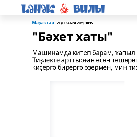
Мәҙәктәр
21 ДЕКАБРЯ 2021, 10:15
"Бәхет хаты"
Машинамда китеп барам, ҡапыл
Тиҙлекте арттырған өсөн төшөрө
киҫергә бирергә әҙермен, мин т