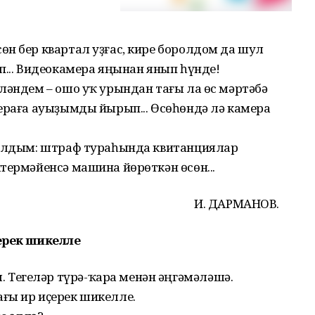
н бер квартал уҙғас, кире боролдом да шул
п... Видеокамера яңынан янып һүнде!
ләндем – ошо уҡ урындан тағы ла өс мәртәбә
ераға ауыҙымды йырып... Өсөһөндә лә камера
 алдым: штраф тураһында квитанциялар
термәйенсә машина йөрөткән өсөн...
И. ДАРМАНОВ.
ерек шикелле
Тегеләр түрә-ҡара менән әңгәмәләшә.
ғы ир иҫерек шикелле.