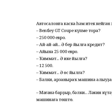
Автосалонға каска һәм итек кейгән 
– Веntlеу GT Coupе күпме тора?
– 250 000 евро.
– Ай-ай-ай... Ә бер йылға кредит?
– Айына 25 000 евро.
– Ҡиммәт... Ә ике йылға?
– 12 500.
– Ҡиммәт... Ә өс йылға?
– Бәлки, арзаныраҡ машина алыуҙа
– Мәғәнә барҙыр, бәлки... Ләкин к
машинаға төштө.