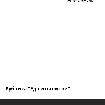
М. ӘҒЛӘМОВ.
Рубрика "Еда и напитки"