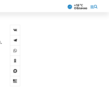
+16 °С
Облачно
.
ы