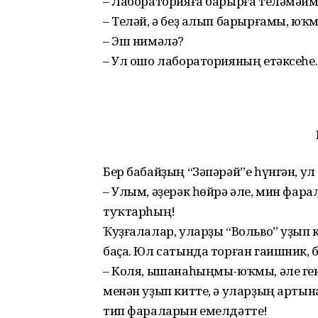
– Лабораторияға барырға теләмәйм
– Теләй, ә беҙ алып барырғамы, юҡм
– Эш нимәлә?
– Ул ошо лабораторияның етәксеһе.
Бер бабайҙың “Зәпәрәй”е һүнгән, ул
– Улым, әҙерәк һөйрә әле, мин фар
туҡтарһың!
Ҡуҙғалалар, уларҙы “Вольво” уҙып к
баҫа. Юл сатында торған гаишник, 
– Коля, ышанаһыңмы-юҡмы, әле ген
менән уҙып китте, ә уларҙың артына
тип фараларын емелдәтте!