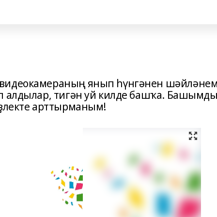
 видеокамераның янып һүнгәнен шәйләнем
п алдылар, тигән уй килде башҡа. Башымд
иҙлекте арттырманым!