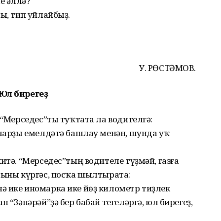
е әллә?
ы, тип уйлайбыҙ.
У. РӨСТӘМОВ.
Юл бирегеҙ
 “Мерседес”ты туҡтата ла водителгә:
аларҙы емелдәтә башлау менән, шунда уҡ
итә. “Мерседес”тың водителе түҙмәй, газға
быны күргәс, посҡа шылтырата:
ә ике иномарка ике йөҙ километр тиҙлек
н “Зәпәрәй”ҙә бер бабай тегеләргә, юл бирегеҙ,