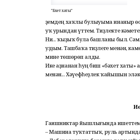
"Бәхет хаты"
Үҙемдең хаҡлы булыуыма инаныр өсө
уҡ урындан үттем. Тиҙлекте кәмете
Ни... ҡыҙыҡ була башланы был. Сәм
уҙҙым. Ташбаҡа тиҙлеге менән, кам
мине төшөрөп алды.
Ике аҙнанан һуң биш «бәхет хаты»
менән... Хәүефһеҙлек ҡайышын эләк
Иҫ
Гаишниктар йышлығында ишеттем. 
– Машина туҡтаттыҡ, руль артында