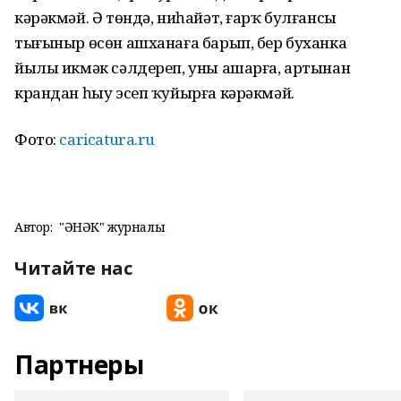
кәрәкмәй. Ә төндә, ниһайәт, ғарҡ булғансы
тығыныр өсөн ашханаға барып, бер буханка
йылы икмәк сәлдереп, уны ашарға, артынан
крандан һыу эсеп ҡуйырға кәрәкмәй.
Фото:
caricatura.ru
Автор:
"ҺӘНӘК" журналы
Читайте нас
Партнеры