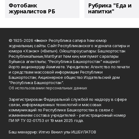
Фотобанк
Рубрика "Еда и
журналистов РБ
напитки"
© 1925-2026 «Һәнәк» Республика сатира һәм юмор
журналының сайты. Сайт Республиканского журнала сатиры и
юмора «Хэнэк» («Вилы»). Ойоштороусылары: Башҡортостан
Республикаһының Матбуғат һәм киң мәғлүмәт саралары
буйынса агентлығы; "Республика Башкортостан" нәшриәт
йорто акционерҙар йәмғиәте. Учредители: Агентство по печати
и средствам массовой информации Республики
Башкортостан; Акционерное общество Издательский дом
"Республика Башкортостан".
Об использовании персональных данных
Зарегистрирован Федеральной службой по надзору в сфере
связи, информационных технологий и массовых
коммуникаций по Республике Башкортостан в связи с
изменением состава учредителей - регистрационный номер
ПИ № ТУ 02-01753 от 19 мая 2025 года.
Баш мөхәррир: Илгиз Вәкил улы ИШБУЛАТОВ