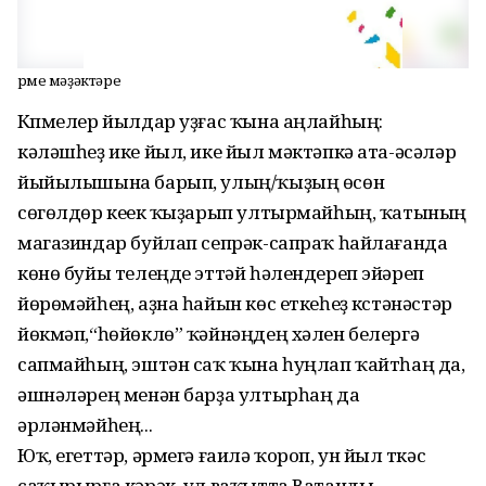
Әрме мәҙәктәре
Күпмелер йылдар уҙғас ҡына аңлайһың:
кәләшһеҙ ике йыл, ике йыл мәктәпкә ата-әсәләр
йыйылышына барып, улың/ҡыҙың өсөн
сөгөлдөр кеүек ҡыҙарып ултырмайһың, ҡатының
магазиндар буйлап сепрәк-сапраҡ һайлағанда
көнө буйы телеңде эттәй һәлендереп эйәреп
йөрөмәйһең, аҙна һайын көс еткеһеҙ күстәнәстәр
йөкмәп,“һөйөклө” ҡәйнәңдең хәлен белергә
сапмайһың, эштән саҡ ҡына һуңлап ҡайтһаң да,
әшнәләрең менән барҙа ултырһаң да
әрләнмәйһең...
Юҡ, егеттәр, әрмегә ғаилә ҡороп, ун йыл үткәс
саҡырырға кәрәк, ул ваҡытта Ватанды