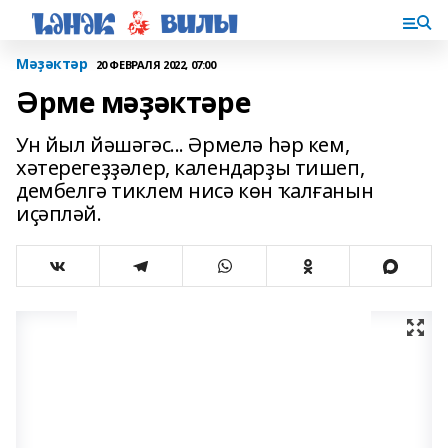
Мәҙәктәр
20 ФЕВРАЛЯ 2022, 07:00
Әрме мәҙәктәре
Ун йыл йәшәгәс... Әрмелә һәр кем,
хәтерегеҙҙәлер, календарҙы тишеп,
дембелгә тиклем нисә көн ҡалғанын
иҫәпләй.