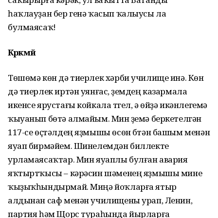
һаҡлауҙан бер генә ҡасып ҡалыусы ла
булмаясаҡ!
Кәрәкмәй
Төшөмә көн дә тиерлек хәрби училище инә. Көн
дә тиерлек иртән уянғас, үҙемдең казармала
икенсе ярустағы койкала түгел, ә өйҙә икәнлегемә
ҡыуанып бөтә алмайым. Мин үҙемә беркетелгән
117-се өҫтәлдең яҙмышы өсөн бүтән башым менән
яуап бирмәйем. Шинелемдән биллекте
урламаясаҡтар. Мин яуаплы булған авария
яҡтыртҡысы – кәрәсин шәменең яҙмышы мине
ҡыҙыҡһындырмай. Миңә йоҡларға ятыр
алдынан саф менән училищены урап, Ленин,
партия һәм Щорс тураһында йырларға