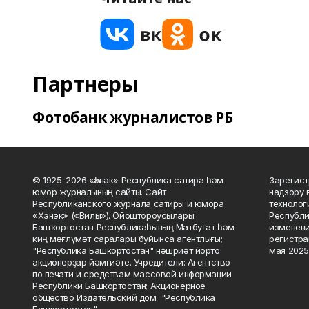
Партнеры
Фотобанк журналистов РБ
© 1925-2026 «Һәнәк» Республика сатира һәм
Зарегист
юмор журналының сайты. Сайт
надзору 
Республиканского журнала сатиры и юмора
технолог
«Хэнэк» («Вилы»). Ойоштороусылары:
Республи
Башҡортостан Республикаһының Матбуғат һәм
изменени
киң мәғлүмәт саралары буйынса агентлығы;
регистра
"Республика Башкортостан" нәшриәт йорто
мая 2025
акционерҙар йәмғиәте. Учредители: Агентство
по печати и средствам массовой информации
Республики Башкортостан; Акционерное
общество Издательский дом "Республика