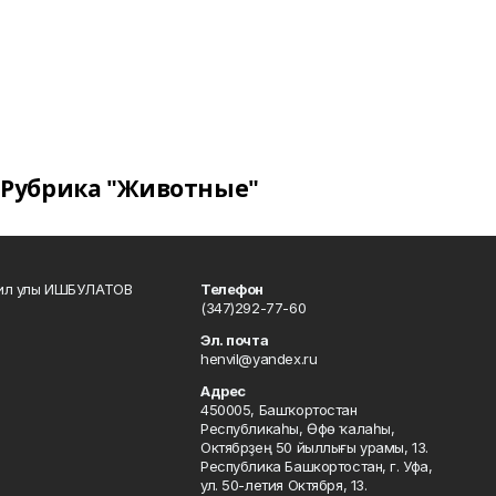
Рубрика "Животные"
кил улы ИШБУЛАТОВ
Телефон
(347)292-77-60
Эл. почта
henvil@yandex.ru
Адрес
450005, Башҡортостан
Республикаһы, Өфө ҡалаһы,
Октябрҙең 50 йыллығы урамы, 13.
Республика Башкортостан, г. Уфа,
ул. 50-летия Октября, 13.