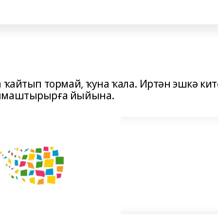
 ҡайтып тормай, ҡуна ҡала. Иртән эшкә кит
алмаштырырға йыйына.