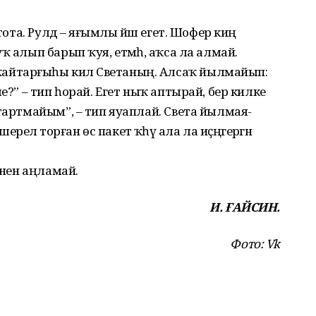
тота. Рулдә – яғымлы йәш егет. Шофер киң
 алып барып ҡуя, етмәһә, аҡса ла алмай.
йтарғыһы килә Светаның. Алсаҡ йылмайып:
е?” – тип һорай. Егет ныҡ аптырай, бер килке
 тартмайым”, – тип яуаплай. Света йылмая-
лә торған өс пакет ҡәһүә ала ла иҫәңгерәгән
әнен аңламай.
И. ҒАЙСИН.
Фото: Vk