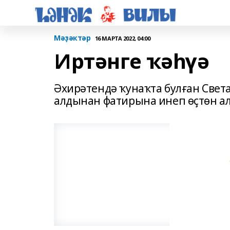
Мәҙәктәр
16 МАРТА 2022, 04:00
Иртәнге ҡәһүә
Әхирәтендә ҡунаҡта булған Света
алдынан фатирына инеп өҫтөн 