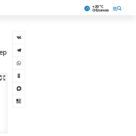
+20 °С
Облачно
ер