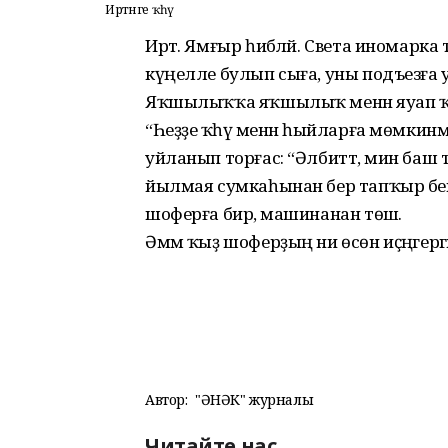
Иртәнге ҡәһүә
Иртә. Ямғыр һибәләй. Света иномарка 
күңелле булып сыға, уны подъезға уҡ
Яҡшылыҡҡа яҡшылыҡ менән яуап ҡа
“Һеҙҙе ҡәһүә менән һыйларға мөмкинм
уйланып торғас: “Әлбиттә, мин баш
йылмая сумкаһынан бер тапҡыр бешере
шоферға бирә, машинанан төшә.
Әммә ҡыҙ шоферҙың ни өсөн иҫәңгерәг
Автор:
"ҺӘНӘК" журналы
Читайте нас