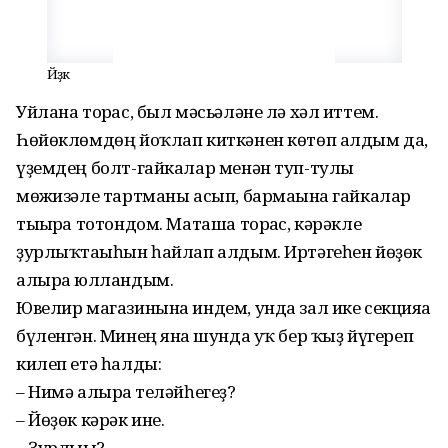
Йөҙөк
Уйлана торғас, был мәсьәлә­не лә хәл иттем.
Һөйөклөмдөң йоҡлап киткәнен көтөп алдым да,
үҙемдең болт-гайкалар ме­нән туп-тулы
мөғжизәле тартманы асып, бармағына гайкалар
тығырға тотондом. Маташа торғас, кәрәкле
ҙурлыҡтағыһын һайлап алдым. Иртәгеһен йөҙөк
алырға юлландым.
Ювелир магазинына индем, унда зал ике секцияға
бүленгән. Минең янға шунда уҡ бер ҡыҙ йүгереп
килеп етә һалды:
– Нимә алырға теләйһегеҙ?
– Йөҙөк кәрәк ине.
– Ҙурлығы?