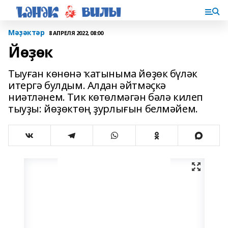
Мәҙәктәр
8 АПРЕЛЯ 2022, 08:00
Йөҙөк
Тыуған көнөнә ҡатыныма йөҙөк бүләк
итергә булдым. Алдан әйтмәҫкә
ниәтләнем. Тик кө­төлмәгән бәлә килеп
тыуҙы: йөҙөктөң ҙурлығын белмәйем.