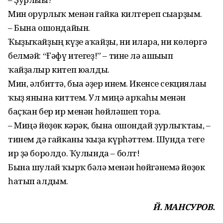
Мин ғорурлыҡ менән гайка килтереп сығарҙым.
– Бына ошондайын.
Ҡыҙыҡайҙың күҙе аҡайҙы, ни иларға, ни көлөргә
белмәй: “Ғәфү итегеҙ!” – тине лә ашы­ғып
ҡайҙалыр китеп юғалды.
Мин, әлбиттә, быға әҙер инем. Икенсе секциялағы
ҡыҙ янына киттем. Ул миңә арҡаһы менән
баҫҡан бер ир менән һөйләшеп тора.
– Миңә йөҙөк кәрәк, бына ошондай ҙурлыҡтағы, –
тинем дә гайканы ҡыҙға күрһәттем. Шунда теге
ир ҙә боролдо. Ҡулында – болт!
Бына шулай ҡырҡ бәлә менән һөйгәнемә йөҙөк
һатып алдым.
Й. МАНСУРОВ.