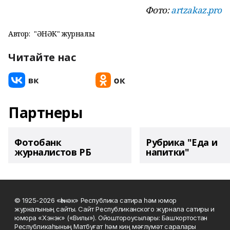
Фото:
artzakaz.pro
Автор:
"ҺӘНӘК" журналы
Читайте нас
Партнеры
Фотобанк
Рубрика "Еда и
журналистов РБ
напитки"
© 1925-2026 «Һәнәк» Республика сатира һәм юмор
журналының сайты. Сайт Республиканского журнала сатиры и
юмора «Хэнэк» («Вилы»). Ойоштороусылары: Башҡортостан
Республикаһының Матбуғат һәм киң мәғлүмәт саралары