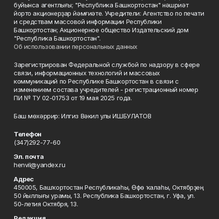
буйынса агентлығы; "Республика Башкортостан" нәшриәт
йорто акционерҙар йәмғиәте. Учредители: Агентство по печати
и средствам массовой информации Республики
Башкортостан; Акционерное общество Издательский дом
"Республика Башкортостан".
Об использовании персональных данных
Зарегистрирован Федеральной службой по надзору в сфере
связи, информационных технологий и массовых
коммуникаций по Республике Башкортостан в связи с
изменением состава учредителей - регистрационный номер
ПИ № ТУ 02-01753 от 19 мая 2025 года.
Баш мөхәррир: Илгиз Вәкил улы ИШБУЛАТОВ
Телефон
(347)292-77-60
Эл. почта
henvil@yandex.ru
Адрес
450005, Башҡортостан Республикаһы, Өфө ҡалаһы, Октябрҙең
50 йыллығы урамы, 13. Республика Башкортостан, г. Уфа, ул.
50-летия Октября, 13.
Редакция