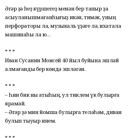
Әгәр ҙә һеҙ күршегеҙ менән бер тапҡыр ҙа
асыуланышмағанһығыҙ икән, тимәк, уның
перфораторы ла, музыкаль үҙәге лә, ихатала
машинаһы ла юҡ…
* * *
Иван Сусанин Моисей 40 йыл буйына эшләй
алмағанды бер көндә эшләгән.
* * *
– Һин бик ныҡ ҡатыһың, ул тиклем үк булырға
ярамай.
– Әгәр ҙә мин йомшаҡ булырға теләһәм, диван
булып тыуыр инем.
* * *