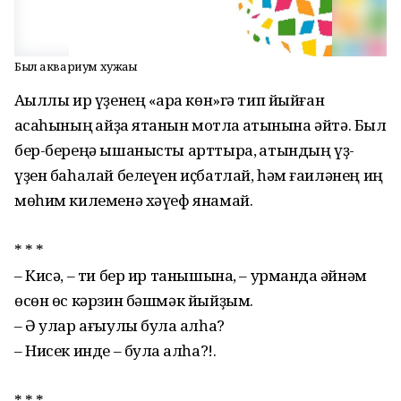
Был аквариум хужаһы
Аҡыллы ир үҙенең «ҡара көн»гә тип йыйған
аҡсаһының ҡайҙа ятҡанын мотлаҡ ҡатынына әйтә. Был
бер-береңә ышаныcты арттыра, ҡатындың үҙ-
үҙен баһалай белеүен иҫбатлай, һәм ғаиләнең иң
мөһим килеменә хәүеф янамай.
* * *
– Кисә, – ти бер ир танышына, – урманда ҡәйнәм
өсөн өс кәрзин бәшмәк йыйҙым.
– Ә улар ағыулы була ҡалһа?
– Нисек инде – була ҡалһа?!.
* * *