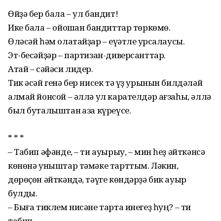
Өйҙә бер бала – ул бандит!
Ике бала – ойошҡан бандиттар төркөмө.
Өләсәй һәм олатайҙар – ҡеүәтле ҡурсалаусы.
Эт-бесәйҙәр – партизан-диверсанттар.
Атай – сәйәси лидер.
Тик әсәй генә бер нисек тә үҙ урынын билдәләй
алмай йонсой – әллә ул карателдәр ағзаһы, әллә
был буталыштан ҡаза күреүсе.
* * *
– Табип әфәнде, – ти ауырыу, – мин һеҙ әйткәнсә
көнөнә уныштар тәмәке тарттым. Ләкин,
дөрөҫөн әйткәндә, тәүге көндәрҙә бик ауыр
булды.
– Быға тиклем нисәне тарта инегеҙ һуң? – ти
табип.