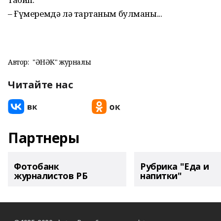
– Ғүмеремдә лә тартҡаным булманы...
Автор:
"ҺӘНӘК" журналы
Читайте нас
Партнеры
Фотобанк
Рубрика "Еда и
журналистов РБ
напитки"