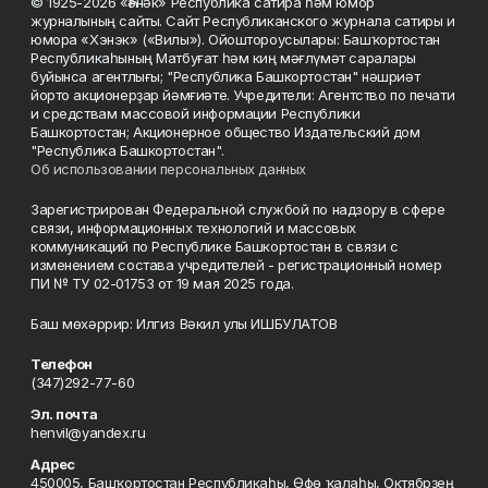
© 1925-2026 «Һәнәк» Республика сатира һәм юмор
журналының сайты. Сайт Республиканского журнала сатиры и
юмора «Хэнэк» («Вилы»). Ойоштороусылары: Башҡортостан
Республикаһының Матбуғат һәм киң мәғлүмәт саралары
буйынса агентлығы; "Республика Башкортостан" нәшриәт
йорто акционерҙар йәмғиәте. Учредители: Агентство по печати
и средствам массовой информации Республики
Башкортостан; Акционерное общество Издательский дом
"Республика Башкортостан".
Об использовании персональных данных
Зарегистрирован Федеральной службой по надзору в сфере
связи, информационных технологий и массовых
коммуникаций по Республике Башкортостан в связи с
изменением состава учредителей - регистрационный номер
ПИ № ТУ 02-01753 от 19 мая 2025 года.
Баш мөхәррир: Илгиз Вәкил улы ИШБУЛАТОВ
Телефон
(347)292-77-60
Эл. почта
henvil@yandex.ru
Адрес
450005, Башҡортостан Республикаһы, Өфө ҡалаһы, Октябрҙең