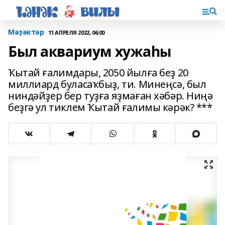
Мәҙәктәр
11 АПРЕЛЯ 2022, 06:00
Был аквариум хужаһы
Ҡытай ғалимдары, 2050 йылға беҙ 20
миллиард буласаҡбыҙ, ти. Минеңсә, был
ниндәйҙер бер туҙға яҙмаған хәбәр. Ниңә
беҙгә ул тиклем Ҡытай ғалимы кәрәк? ***