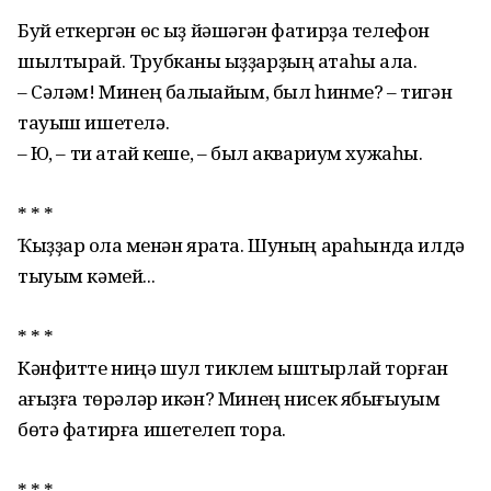
Буй еткергән өс ҡыҙ йәшәгән фатирҙа телефон
шылтырай. Трубканы ҡыҙҙарҙың атаһы ала.
– Сәләм! Минең балыҡҡайым, был һинме? – тигән
тауыш ишетелә.
– Юҡ, – ти атай кеше, – был аквариум хужаһы.
* * *
Ҡыҙҙар ҡолаҡ менән ярата. Шуның арҡаһында илдә
тыуым кәмей...
* * *
Кәнфитте ниңә шул тиклем ҡыштырлай торған
ҡағыҙға төрәләр икән? Минең нисек ябығыуым
бөтә фатирға ишетелеп тора.
* * *