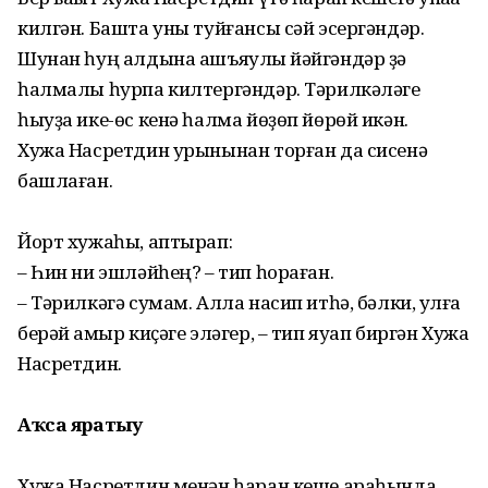
килгән. Башта уны туйғансы сәй эсергәндәр.
Шунан һуң алдына ашъяулыҡ йәйгәндәр ҙә
һалмалы һурпа килтергәндәр. Тәрилкәләге
һыуҙа ике-өс кенә һалма йөҙөп йөрөй икән.
Хужа Насретдин урынынан торған да сисенә
башлаған.
Йорт хужаһы, аптырап:
– Һин ни эшләйһең? – тип һораған.
– Тәрилкәгә сумам. Алла насип итһә, бәлки, ҡулға
берәй ҡамыр киҫәге эләгер, – тип яуап биргән Хужа
Насретдин.
Аҡса яратыу
Хужа Насретдин менән һаран кеше араһында