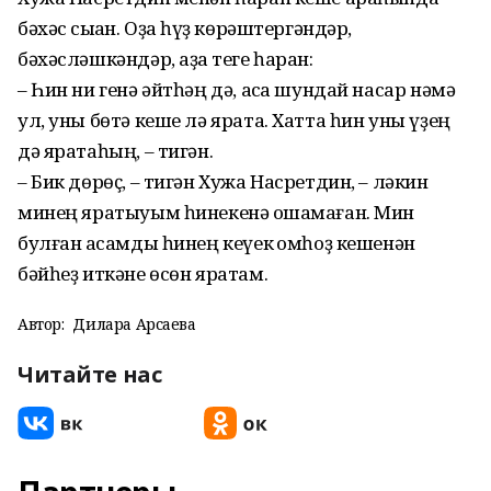
бәхәс сыҡҡан. Оҙаҡ һүҙ көрәштергәндәр,
бәхәсләшкәндәр, аҙаҡ теге һаран:
– Һин ни генә әйтһәң дә, аҡса шундай насар нәмә
ул, уны бөтә кеше лә ярата. Хатта һин уны үҙең
дә яратаһың, – тигән.
– Бик дөрөҫ, – тигән Хужа Насретдин, – ләкин
минең яратыуым һинекенә оҡшамаған. Мин
булған аҡсамды һинең кеүек ҡомһоҙ кешенән
бәйһеҙ иткәне өсөн яратам.
Автор:
Дилара Арсаева
Читайте нас