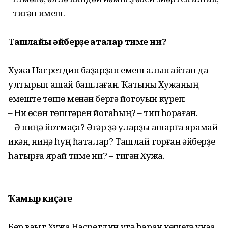
- тигән имеш.
Ташлайһы әйберҙе һаталар тиме ни?
Хужа Насретдин баҙарҙан емеш алып ҡайтҡан да
ултырып ашай башлаған. Ҡатыны Хужаның
емеште төшө менән бергә йотоуын күреп:
– Ни өсөн төштәрен йотаһың? – тип һораған.
– Ә ниңә йотмаҫҡа? Әгәр ҙә уларҙы ашарға ярамай
икән, ниңә һуң һаталар? Ташлай торған әйберҙе
һатырға ярай тиме ни? – тигән Хужа.
Ҡамыр киҫәге
Бер ваҡыт Хужа Насретдин үтә һаран кешегә ҡунаҡҡа