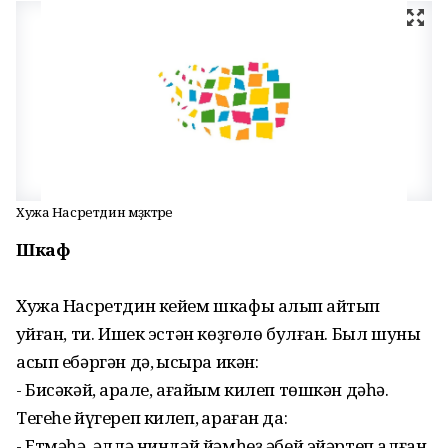
Хужа Насретдин мәҙәктәре
Шкаф
Хужа Насретдин кейем шкафы алып ҡайтып
ҡуйған, ти. Ишек эстән көҙгөлө булған. Был шуны
асып ебәргән дә, ҡысҡыра икән:
- Бисәкәй, ҡарале, ағайым килеп төшкән дәһә.
Тегеһе йүгереп килеп, ҡараған да:
- Етмәһә, әллә ниндәй йәмһеҙ әбей эйәртеп алған,