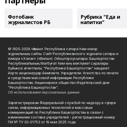
Партнеры
Фотобанк
Рубрика "Еда и
журналистов РБ
напитки"
© 1925-2026 «Һәнәк» Республика сатира һәм юмор
журналының сайты. Сайт Республиканского журнала сатиры и
юмора «Хэнэк» («Вилы»). Ойоштороусылары: Башҡортостан
Республикаһының Матбуғат һәм киң мәғлүмәт саралары
буйынса агентлығы; "Республика Башкортостан" нәшриәт
йорто акционерҙар йәмғиәте. Учредители: Агентство по печати
и средствам массовой информации Республики
Башкортостан; Акционерное общество Издательский дом
"Республика Башкортостан".
Об использовании персональных данных
Зарегистрирован Федеральной службой по надзору в сфере
связи, информационных технологий и массовых
коммуникаций по Республике Башкортостан в связи с
изменением состава учредителей - регистрационный номер
ПИ № ТУ 02-01753 от 19 мая 2025 года.