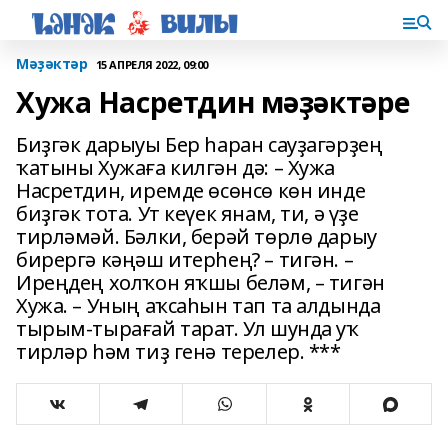
Мәҙәктәр
15 АПРЕЛЯ 2022, 09:00
Хужа Насретдин мәҙәктәре
Биҙгәк дарыуы Бер һаран сауҙагәрҙең
ҡатыны Хужаға килгән дә: – Хужа
Насретдин, иремде өсөнсө көн инде
биҙгәк тота. Ут кеүек янам, ти, ә үҙе
тирләмәй. Бәлки, берәй төрлө дарыу
бирергә кәңәш итерһең? – тигән. –
Иреңдең холҡон яҡшы беләм, – тигән
Хужа. – Уның аҡсаһын тап та алдында
тырым-тырағай тарат. Ул шунда уҡ
тирләр һәм тиҙ генә терелер. ***