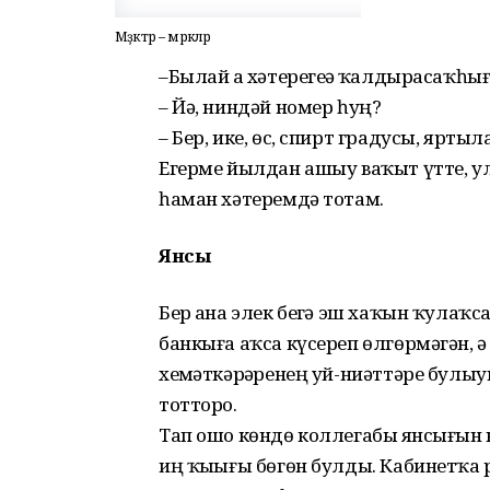
Мәҙәктәр – мәрәкәләр
–Былай ҙа хәтерегеҙҙә ҡалдыра­саҡ­­­һы
– Йә, ниндәй номер һуң?
– Бер, ике, өс, спирт градусы, ярты
Егерме йылдан ашыу ваҡыт үтте, у
һаман хәтеремдә тотам.
Янсыҡ
Бер аҙна элек беҙгә эш хаҡын ҡулаҡс
банкыға аҡса күсереп өлгөрмәгән, ә а
хеҙмәткәр­ҙәренең уй-ниәттәре бул
тотторҙо.
Тап ошо көндө коллегабыҙ янсығын 
иң ҡыҙығы бөгөн булды. Кабинетҡа 