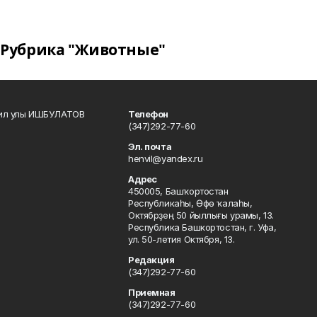
Рубрика "Животные"
кил улы ИШБУЛАТОВ
Телефон
(347)292-77-60
Эл. почта
henvil@yandex.ru
Адрес
450005, Башҡортостан
Республикаһы, Өфө ҡалаһы,
Октябрҙең 50 йыллығы урамы, 13.
Республика Башкортостан, г. Уфа,
ул. 50-летия Октября, 13.
Редакция
(347)292-77-60
Приемная
(347)292-77-60