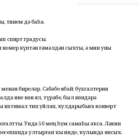
ғыҙ, тинем дә баһа.
лаш спирт градусы.
л номер күптән ғәмәлдән сыҡты, ә мин уны
а менән бирҙеләр. Сәбәбе ябай: бухгалтерия
лда ике көн ял, түрәбеҙ, был көндәрҙә
ыуы ихтимал тип уйлап, ҡулдарыбыҙға конверт
юғалтты. Унда 50 мең һум самаһы аҡса. Ләкин
ресепшнда ултырған ҡыҙ инде, ҡулында янсыҡ.