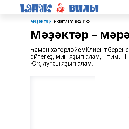
Мәҙәктәр
24 СЕНТЯБРЯ 2022, 11:00
Мәҙәктәр – мәр
Һаман хәтерләйемКлиент беренс
әйтегеҙ, мин яҙып алам, – тим.– 
Юҡ, лутсы яҙып алам.