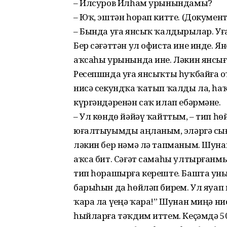
– Илсуров Илһам урынындамы?
– Юҡ, эштән һорап китте. (Докумен
– Бында уға янсыҡ ҡалдырҙылар. Уға 
Бер сәғәттән ул офиста ине инде. 
аҡсаһы урынында ине. Ләкин янсығы
Ресепшнда уға янсыҡты һуҡбайға оҡ
нисә секундҡа ҡатып ҡалды ла, һаҡ
күргәндәренән саҡ илап ебәрмәне.
– Ул көндө йәйәү ҡайттым, – тип һө
юғалтыуымды аңланым, эҙләргә сығ
ләкин бер нәмә лә тапманым. Шуна
аҡса бит. Сәғәт самаһы ултырғанмы
тип һорашырға кереште. Башта уны
барыһын да һөйләп бирҙем. Ул яуап
ҡара ла үҙеңә ҡара!” Шунан миңә н
һыйларға тәҡдим иттем. Кеҫәмдә 5