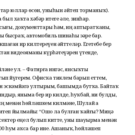
ттар юллар өсөн, уныһын әйтеп торманыҡ).
был хаҡта хәбәр итегеҙ әле, зинһар.
Янсығы, документтары һәм, иң аптыратҡаны,
 бысраҡ, автомобиль шинаһы эҙҙәре бар.
шаған ир килтереүен әйттеләр. Егетебеҙ бер
тан видеояҙманы күрһәтеүҙәрен үтенде,
йләне ул. – Фатирға ингәс, янсыҡты
ып йүгерҙем. Офисҡа тиклем барып еттем,
н эскәмйәгә ултырҙым, башымда бутҡа. Байтаҡ
ндыр, яныма бер ир килде, һуҡбай, ни булды,
ң менән һөйләшкем килмәне, Шулай ҙа
 итеп йылмайҙы: “Ошо ла булған ҡайғы? Миңә
исектер еңел булып китте, уны шауырма менән
00 һум аҡса бар ине. Ашаныҡ, һөйләшеп