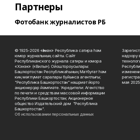
Партнеры
Фотобанк журналистов РБ
© 1925-2026 «Һәнәк» Республика сатира һәм
Зарегист
юмор журналының сайты. Сайт
надзору 
Республиканского журнала сатиры и юмора
технолог
«Хэнэк» («Вилы»). Ойоштороусылары:
Республи
Башҡортостан Республикаһының Матбуғат һәм
изменени
киң мәғлүмәт саралары буйынса агентлығы;
регистра
"Республика Башкортостан" нәшриәт йорто
мая 2025
акционерҙар йәмғиәте. Учредители: Агентство
по печати и средствам массовой информации
Республики Башкортостан; Акционерное
общество Издательский дом "Республика
Башкортостан".
Об использовании персональных данных