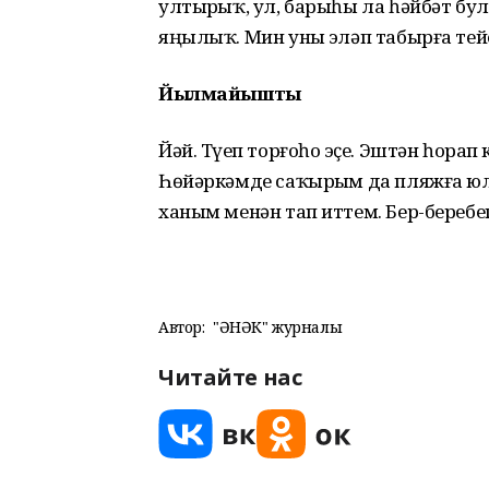
ултыр­ҙыҡ, ул, барыһы ла һәйбәт бу
яңылыҡ. Мин уны эҙләп табырға те
Йылмайыштыҡ
Йәй. Түҙеп торғоһоҙ эҫе. Эштән һора
Һөйәркәмде саҡырҙым да пляжға юл
ханым менән тап иттем. Бер-беребеҙ
Автор:
"ҺӘНӘК" журналы
Читайте нас