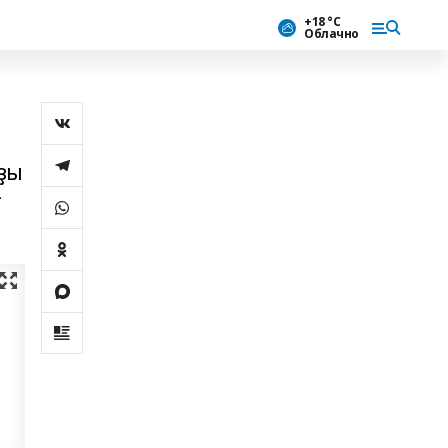
+18 °С
Облачно
ҙы
–