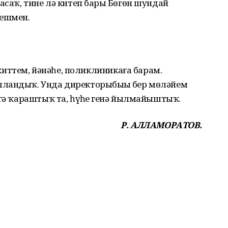
ласаҡ, тине лә китеп барҙы Бөгөн шундай
йешмен.
п киттем, йәнәһе, поликлиникаға барам.
ландыҡ. Унда директоры­быҙҙы бер мөләйем
гә ҡараштыҡ та, һүҙһеҙ генә йылмайыштыҡ.
Р. АЛЛАМОРАТОВ.