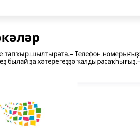
әкәләр
е тапҡыр шылтырата.– Телефон номерығыҙ
Һеҙ былай ҙа хәтерегеҙҙә ҡалдырасаҡһығыҙ.