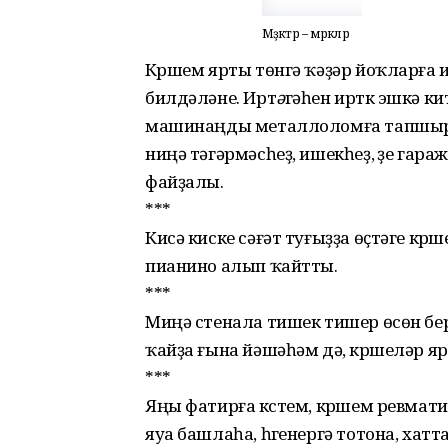
Мәҙәктәр – мәрәкәләр
Күршем ярты төнгә ҡәҙәр йоҡларға 
билдәләне. Ирт
ә
гәһен иртүк эшкә 
машинаңды металлоломға тапшыра
ниңә тәгәрмәсһеҙ, ишекһеҙ, үҙе гара
файҙалы.
***
Кисә киске сәғәт туғыҙҙа өҫтәге к
пианино алып ҡайтты.
***
Миңә стенала тишек тишер өсөн бер
ҡайҙа ғына йәшәһәм дә, күршеләр 
***
Яңы фатирға күстем, күршем ревмат
яуа башлаһа, һүгенергә тотона, хат