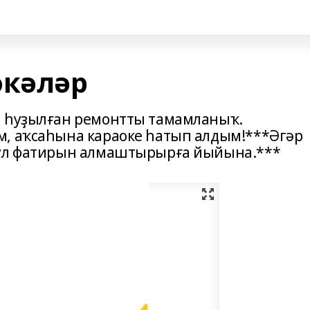
әкәләр
а һуҙылған ремонтты тамамланыҡ.
м, аҡсаһына караоке һатып алдым!***Әгәр
 ул фатирын алмаштырырға йыйына.***