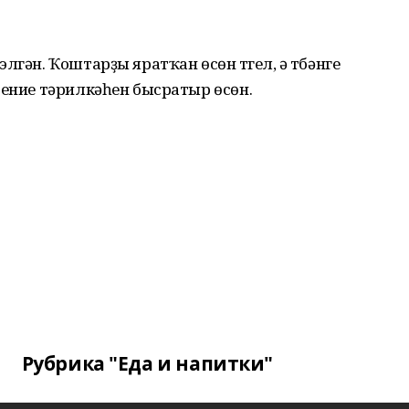
гән. Ҡоштарҙы яратҡан өсөн түгел, ә түбәнге
дение тәрилкәһен бысратыр өсөн.
Рубрика "Еда и напитки"