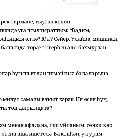
ирек бирмәне, тыуған көнөн
киткәндә уға шылтыраттым: “Вадим,
һыңмы әллә? Юҡ? Сәйер. Улайһа, машинаң
ж башында тора?” Йүгерһен әле, бахмурҙан
үршеләр һуғыш иғлан итмәйенсә балаларына
 минут самаһы ваҡыт кәрәк. Ни өсөн һуң,
ярты төн дырылдата?
изм менән яфалана, тип уйланым, сөнки ҡар
та стена аша ишетелә. Баҡтиһәң, ул урам