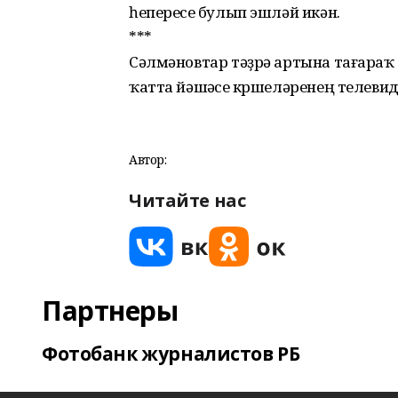
һепереүсе булып эшләй икән.
***
Сәлмәновтар тәҙрә артына тағараҡ эл
ҡатта йәшәүсе күршеләренең телеви
Автор:
Читайте нас
Партнеры
Фотобанк журналистов РБ