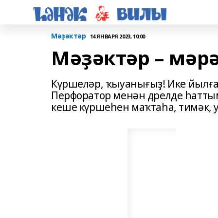
Мәҙәктәр
14 ЯНВАРЯ 2023, 10:00
Мәҙәктәр – мәр
Күршеләр, ҡыуанығыҙ! Ике йылғ
Перфоратор менән дрелде һатты
кеше күршеһен маҡтаһа, тимәк,