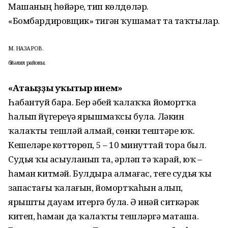
Машаның һөйәре, тип көлдөләр.
«Бомбардировщик» тигән ҡушамат та таҡтылар.
М. НАЗАРОВ.
Әбйәлил районы.
«Атағыҙҙы уҡытыр инем»
Һабантуй бара. Бер әбей ҡалаҡҡа йомортҡа
һалып йүгереүҙә ярышмаҡсы була. Ләкин
ҡалаҡты тешләй алмай, сөнки тештәре юҡ.
Кешеләрҙе көттөрөп, 5 – 10 минуттай тора был.
Судья ҡыҙ асыуланып та, әрләп тә ҡарай, юҡ –
һаман китмәй. Булдыра алмағас, теге судья ҡыҙ
запастағы ҡалағын, йомортҡаһын алып,
ярышты дауам итергә була. Ә инәй ситкәрәк
китеп, һаман да ҡалаҡты тешләргә маташа.