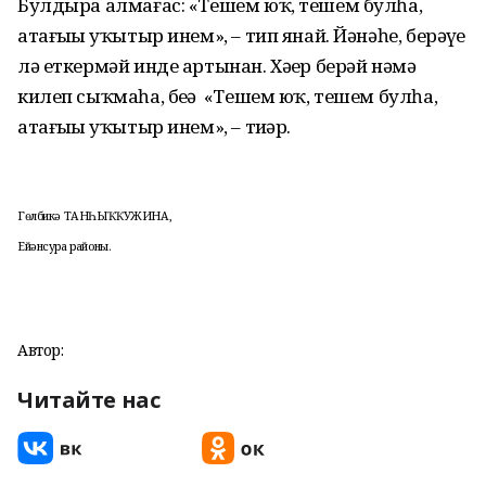
Булдыра алмағас: «Тешем юҡ, тешем булһа,
атағыҙҙы уҡытыр инем», – тип янай. Йәнәһе, берәүҙе
лә еткермәй инде артынан. Хәҙер берәй нәмә
килеп сыҡмаһа, беҙҙә «Тешем юҡ, тешем булһа,
атағыҙҙы уҡытыр инем», – тиҙәр.
Г
өлбикә ТАНҺЫҠҠУЖИНА,
Ейәнсура районы.
Автор:
Читайте нас