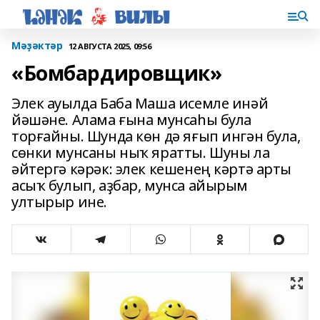
Мәҙәктәр
12 АВГУСТА 2025, 09:56
«Бомбардировщик»
Элек ауылда Баба Маша исемле инәй
йәшәне. Алама ғына мунсаһы була
торғайны. Шунда көн дә яғып ингән була,
сөнки мунсаны ныҡ яратты. Шуны ла
әйтергә кәрәк: элек кешенең кәртә арты
асыҡ булып, аҙбар, мунса айырым
ултырыр ине.