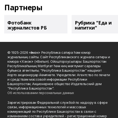
Партнеры
Фотобанк
Рубрика "Еда и
журналистов РБ
напитки"
© 1925-2026 «Һәнәк» Республика сатира һәм юмор
журналының сайты. Сайт Республиканского журнала сатиры и
юмора «Хэнэк» («Вилы»). Ойоштороусылары: Башҡортостан
Республикаһының Матбуғат һәм киң мәғлүмәт саралары
буйынса агентлығы; "Республика Башкортостан" нәшриәт
йорто акционерҙар йәмғиәте. Учредители: Агентство по печати
и средствам массовой информации Республики
Башкортостан; Акционерное общество Издательский дом
"Республика Башкортостан".
Об использовании персональных данных
Зарегистрирован Федеральной службой по надзору в сфере
связи, информационных технологий и массовых
коммуникаций по Республике Башкортостан в связи с
изменением состава учредителей - регистрационный номер