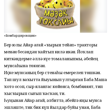
«Бомбардировщик»
Бер юлы Айҙар ағай «ҡырын тейәп» тракторы
менән бесәндән ҡайтып килә икән. Йоҡлап
киткәндерме әллә күҙе томаланыпмы, әбейҙең
мунсаһына төкөгән.
Иҫке мунсаның бер стенаһы емерелеп төшкән.
Тап шул ваҡытта йыуынып ултырған Баба Маша
ҡото осоп, сыр яланғас көйөнсә, бомбяяяят, тип
ҡысҡырып сығып ҡасҡан, ти.
Һуңынан Айҙар ағай, әлбиттә, әбейгә яңы мунса
эшләште, тик бик күп йылдар буйы унан, Баба