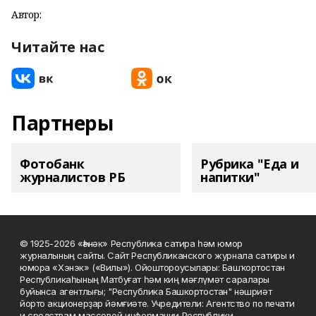
Автор:
Читайте нас
Партнеры
Фотобанк
Рубрика "Еда и
журналистов РБ
напитки"
© 1925-2026 «Һәнәк» Республика сатира һәм юмор
журналының сайты. Сайт Республиканского журнала сатиры и
юмора «Хэнэк» («Вилы»). Ойоштороусылары: Башҡортостан
Республикаһының Матбуғат һәм киң мәғлүмәт саралары
буйынса агентлығы; "Республика Башкортостан" нәшриәт
йорто акционерҙар йәмғиәте. Учредители: Агентство по печати
и средствам массовой информации Республики