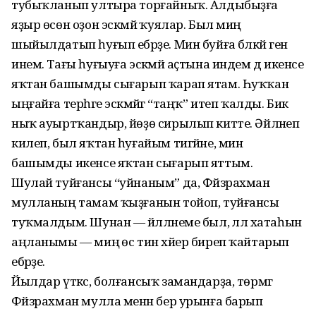
тубыҡланып ултыра торғайныҡ. Алды­быҙға
яҙыр өсөн оҙон эскәмйә ҡуялар. Был миңә
шыйылдатып һуғып ебәрҙе. Мин буйға бәләкәй генә
инем. Тағы һу­ғыуға эскәмйә аҫтына индем дә икенсе
яҡтан башымды сығарып ҡарап ятам. Һуҡҡан
ыңғайға терһәге эскәмйәгә “таңҡ” итеп ҡалды. Бик
ныҡ ауыртҡандыр, йөҙө сирылып китте. Әйләнеп
килеп, был яҡтан һуғайым тигәйне, мин
башымды икенсе яҡтан сығарып яттым.
Шулай туйғансы “уйнаным” да, Фәй­з­рах­ман
мулланың тамам ҡыҙғанын тойоп, туйғансы
туҡмалдым. Шунан — йәл­лә­не­ме был, әллә хатаһын
аңланымы — миңә өс тин хәйер биреп ҡайтарып
ебәрҙе.
Йылдар үткәс, болғансыҡ замандарҙа, төрмәгә
Фәйзрахман мулла менән бер урынға барып