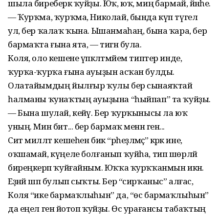
шыла бире­берәк ҡуйҙы. Юҡ, юҡ, миңә бармай, йәнәһе.
— Ҡурҡма, ҡурҡма, Николай, бында күп түгел
ул, бер ҡалаҡ ҡына. Ышан­маһаң, бына ҡара, бер
бармаҡта ғына ята, — тигән була.
Коля, оло кешене үпкәләтмәйем тип­тер инде,
ҡурҡа-ҡурҡа ғына ауыҙын асҡан булды.
Олатайымдың йылғыр ҡулы бер сынаяҡтай
һалманы ҡунаҡтың ауыҙына “һыйпап” та ҡуйҙы.
— Бына шулай, кейәү. Бер ҡурҡынысы ла юҡ
уның. Мин бит... бер бармаҡ менән генә...
Сит милләт кешеһен бик “әрһеҙләмәҫ” кәрәк ине,
оҡшамай, күңеле болғанып ҡуйһа, тип шөрләй
биреңкерәп ҡуйғай­ным. Юҡҡа ҡурҡҡанмын икән.
Еҙнәй шәп булып сыҡты. Бер “сирҡаныс” алғас,
Коля “ике бармаҡлыһын” да, “өс бармаҡлыһын”
да еңел генә йотоп ҡуйҙы. Өс урағансы табаҡтың