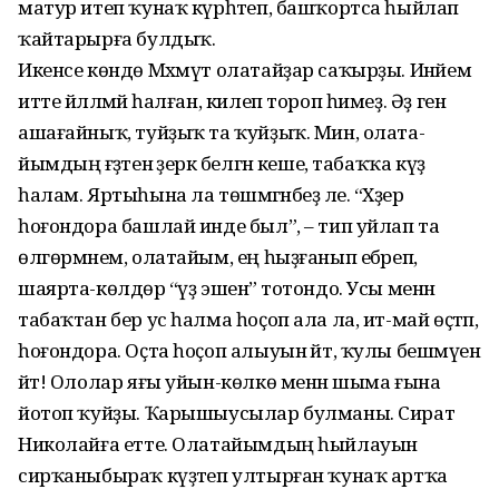
матур итеп ҡунаҡ күрһәтеп, башҡортса һыйлап
ҡайтарырға булдыҡ.
Икенсе көндө Мәхмүт ола­тайҙар са­ҡырҙы. Инәйем
итте йәллә­мәй һалған, килеп тороп һимеҙ. Әҙ генә
аша­ғайныҡ, туйҙыҡ та ҡуйҙыҡ. Мин, ола­та­
йымдың ғәҙәтен әҙерәк белгән кеше, та­баҡҡа күҙ
һалам. Яртыһына ла төш­мәгәнбеҙ әле. “Хәҙер
һоғондора башлай инде был”, – тип уйлап та
өлгөрмәнем, олатайым, ең һыҙғанып ебәреп,
шаярта-көлдөрә “үҙ эше­нә” тотондо. Усы менән
табаҡтан бер ус һалма һоҫоп ала ла, ит-май өҫтәп,
һо­ғондора. Оҫта һоҫоп алыуын әйт, ҡулы беш­мәүен
әйт! Ололар яғы уйын-көлкө менән шыма ғына
йотоп ҡуйҙы. Ҡары­шыу­сылар булманы. Сират
Николайға етте. Олатайымдың һыйлауын
сирҡаны­быраҡ күҙәтеп ултырған ҡунаҡ артҡа