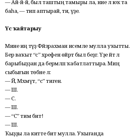
— Ай-й-й, был таштың тамыры ла, ние лә юҡ та
баһа, — тип аптырай, ти, үҙе.
Үс ҡайтарыу
Мине иң тәүҙә Фәйзрахман исемле мулла уҡытты.
Бер ваҡыт “с” хәрефен өй­рәтә был беҙгә. Үҙе әйтә лә
барыбыҙҙан да берәмләп ҡабатлаттыра. Миңә
сыбы­ғын төбәне лә:
— Йә, Мәхмүт, “с” тиген.
— Ш.
— С.
— Ш.
— “С” тим бит!
— Ш.
Ҡыҙҙы ла китте бит мулла. Уҡығанда