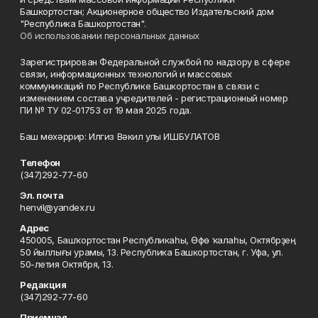
Башкортостан; Акционерное общество Издательский дом
"Республика Башкортостан".
Об использовании персональных данных
Зарегистрирован Федеральной службой по надзору в сфере
связи, информационных технологий и массовых
коммуникаций по Республике Башкортостан в связи с
изменением состава учредителей - регистрационный номер
ПИ № ТУ 02-01753 от 19 мая 2025 года.
Баш мөхәррир: Илгиз Вәкил улы ИШБУЛАТОВ
Телефон
(347)292-77-60
Эл. почта
henvil@yandex.ru
Адрес
450005, Башҡортостан Республикаһы, Өфө ҡалаһы, Октябрҙең
50 йыллығы урамы, 13. Республика Башкортостан, г. Уфа, ул.
50-летия Октября, 13.
Редакция
(347)292-77-60
Приемная