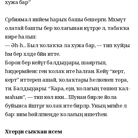
хужа бар”
Сәрбиямал инәйем һарыҡ башы бе­шергән. Мәхмүт
олатай башты бер ҡола­ғынан күтәрҙе лә, табаҡҡа
кире һалып:
— Әһ-һә... Был ҡолаҡҡа ла хужа бар, — тип ҡуйҙы
һәм бер хәлде бәйән итте.
Борон бер кейәүгә балдыҙҙары, шаяр­тып,
һиҙҙермәйенсә генә ҡолаҡ ите һал­ған. Кейәү “керт,
керт” иттереп ашай, ҡо­лаҡтары һелкенеп тора,
ти. Бал­дыҙ­ҙары: “Ҡара, еҙнә, ҡолағың төшөп ҡал­
маһын”, — тип көлә икән... Шунан бирле йола
буйынса йәштәргә ҡолаҡ ите бирә­ләр. Уның мәғәнәһе лә
бар: нимә һөй­ләгәнеңде ҡолағың ишетһен.
Хәтерҙән сыҡҡан исем