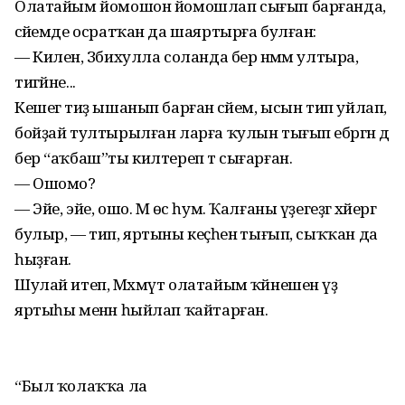
Олатайым йомошон йомошлап сығып барғанда,
әсәйемде осратҡан да шаяртырға булған:
— Килен, Зәбихулла соланда бер нә­мәм ултыра,
тигәйне...
Кешегә тиҙ ышанып барған әсәйем, ысын тип уйлап,
бойҙай тултырылған лар­ға ҡулын тығып ебәргән дә
бер “аҡбаш”ты килтереп тә сығарған.
— Ошомо?
— Эйе, эйе, ошо. Мә өс һум. Ҡалғаны үҙегеҙгә хәйергә
булыр, — тип, яртыны кеҫәһенә тығып, сыҡҡан да
һыҙған.
Шулай итеп, Мәхмүт олатайым ҡәйне­шен үҙ
яртыһы менән һыйлап ҡайтарған.
“Был ҡолаҡҡа ла