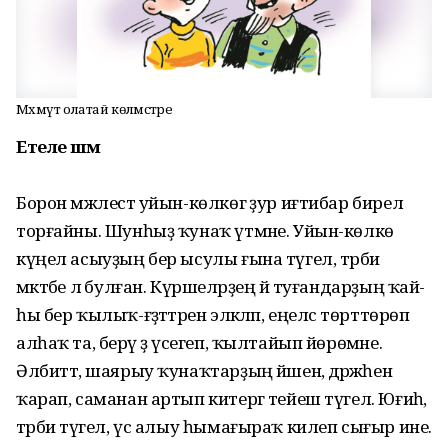
Мәхмүт олатай көләмәстәре
Етеле шәм
Борон мәжлестә уйын-көлкөгә ҙур иғ­тибар бирелә
торғайны. Шунһыҙ ҡунаҡ үтмәне. Уйын-көлкө
күңел асыуҙың бер ысулы ғына түгел, тәрбиә
мәктәбе лә бул­ған. Күршеләрҙең йә туғандарҙың ҡай­
һы бер ҡылыҡ-ғәҙәттәрен эләкләп, еңелсә төрттөрөп
алһаҡ та, берәү ҙә үсегеп, ҡыл­тайып йөрөмәне.
Әлбиттә, шаярыу ҡунаҡ­тарҙың йәшенә, дәрәжәһенә
ҡарап, са­ма­нан артып китергә тейеш түгел. Юғиһә,
тәрбиә түгел, үс алыу һымағыраҡ килеп сығыр ине.