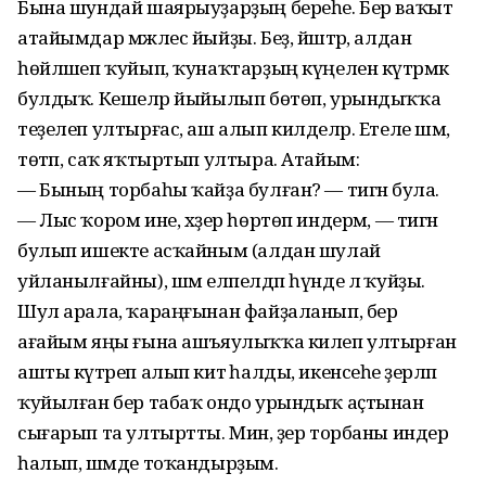
Бына шундай шаярыуҙарҙың береһе. Бер ваҡыт
атайымдар мәжлес йыйҙы. Беҙ, йәштәр, алдан
һөйләшеп ҡуйып, ҡунаҡтарҙың күңелен күтәрмәк
булдыҡ. Кешеләр йыйылып бөтөп, урындыҡҡа
теҙелеп ултырғас, аш алып килделәр. Етеле шәм,
төтәп, саҡ яҡтыртып ултыра. Атайым:
— Бының торбаһы ҡайҙа булған? — тигән була.
— Лыс ҡором ине, хәҙер һөртөп ин­дерәм, — тигән
булып ишекте асҡайным (алдан шулай
уйланылғайны), шәм ел­пел­дәп һүнде лә ҡуйҙы.
Шул арала, ҡа­раңғынан файҙаланып, бер
ағайым яңы ғына ашъяулыҡҡа килеп ултырған
ашты күтәреп алып китә һалды, икенсеһе әҙерләп
ҡуйылған бер табаҡ ондо урындыҡ аҫтынан
сығарып та ултыртты. Мин, әҙер торбаны индерә
һалып, шәмде тоҡандырҙым.