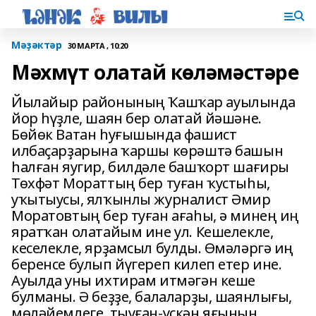
Мәҙәктәр
30 МАРТА , 10:20
Мәхмүт олатай көләмәстәре
Йылайыр районының Ҡашҡар ауылында
йор һүҙле, шаян бер олатай йәшәне.
Бөйөк Ватан һуғышында фашист
илбаҫарҙарына ҡаршы көрәштә башын
һалған яугир, билдәле башҡорт шағиры
Төхфәт Мораттың бер туған ҡустыһы,
уҡытыусы, ялҡынлы журналист Әмир
Моратовтың бер туған ағаһы, ә минең иң
яратҡан олатайым ине ул. Кешелекле,
кеселекле, ярҙамсыл булды. Өмәләргә иң
беренсе булып йүгереп килеп етер ине.
Ауылда уны ихтирам итмәгән кеше
булманы. Ә беҙҙе, балаларҙы, шаянлығы,
мөләйемлеге, тыуған-үҫкән яғының