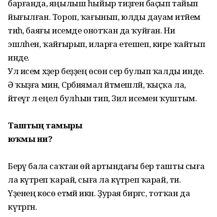
барғанда, яңылыш һы­йыр тиҙәгенә баҫып тайып
йығылған. Тороп, ҡа­ғынып, юлды дауам итәйем
тиһә, баяғы исемде онотҡан да ҡуйған. Ни
эшләһен, ҡай­ғырып, иларға етешеп, кире ҡайтып
инде.
Ул исем хәҙер беҙҙең өсөн сер булып ҡалды инде.
Ә ҡыҙға мин, Сәрбиямал әйтмешләй, ҡыҫҡа ла,
әйтеүгә лә еңел булһын тип, Зилә исемен ҡуштым.
Таштың тамыры
юҡмы ни?
Берәү бала саҡтан өй артындағы бер ташты сыға
ла күтәреп ҡарай, сыға ла күтәреп ҡарай, ти.
Үҙенең көсө етмәй икән. Ҙурая биргәс, тотҡан да
күтәргән.