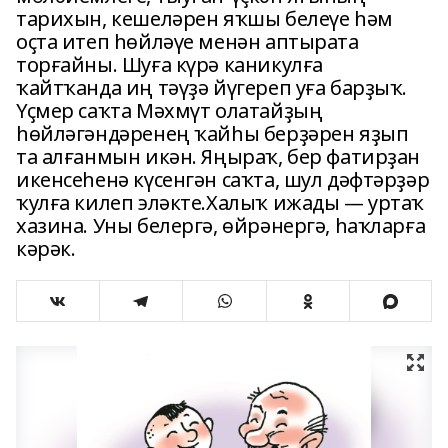
тарихын, кешеләрен яҡшы белеүе һәм
оҫта итеп һөйләүе менән аптырата
торғайны. Шуға күрә каникулға
ҡайтҡанда иң тәүҙә йүгереп уға барҙыҡ.
Үҫмер саҡта Мәхмүт олатайҙың
һөйләгәндәренең ҡайһы берҙәрен яҙып
та алғанмын икән. Яңыраҡ, бер фатирҙан
икенсеһенә күсенгән саҡта, шул дәфтәрҙәр
ҡулға килеп эләкте.Халыҡ ижады — уртаҡ
хазина. Уны белергә, өйрәнергә, һаҡларға
кәрәк.