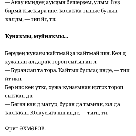
— Анау нәмәңдең ауыҙын бешерҙем, улым. Һүҙ
бирмәй ҡысҡыра ине, ҡолаҡҡа тыныс булып
ҡалды, — тип әйтә, ти.
Ҡунаҡмы, муйнаҡмы...
Берәүҙең ҡунағы ҡайтмай ҙа ҡайтмай икән. Көн дә
хужанан алдараҡ тороп сығып инә лә:
— Буранлап та тора. Ҡайтып булмаҫ инде, — тип
әйтә икән.
Бер нисә көн үткәс, хужа ҡунағынан иртәрәк тороп
сыҡҡан да:
— Бөгөн көн дә матур, буран да тым­ған, юл да
ҡалҡҡан. Юлаусыға шәп инде, — тигән, ти.
Фәрит ӘХМӘРОВ.