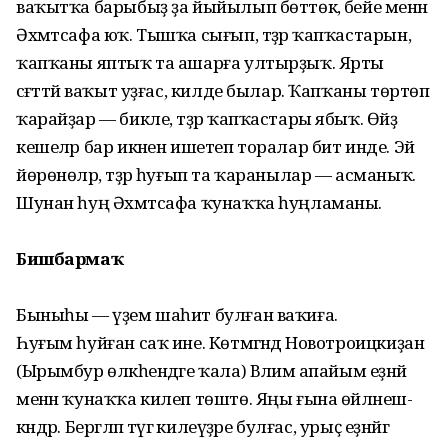
ваҡытҡа барыбыҙ ҙа йыйылып бөттөк, әбейе менән
Әхмәтсафа юҡ. Тышҡа сығып, тәҙ­рә ҡапҡастарын,
ҡапҡаны яптыҡ та ашарға ултырҙыҡ. Ярты
сәғәттәй ваҡыт уҙғас, килде былар. Ҡапҡаны төртөп
ҡарайҙар — бикле, тәҙрә ҡапҡастары ябыҡ. Өйҙә
кешеләр бар икәнен ишетеп торалар бит инде. Эй
йөрөнөләр, тәҙрә һуғып та ҡаранылар — асманыҡ.
Шунан һуң Әхмәтсафа ҡунаҡҡа һуңламаны.
Бишбармаҡ
Быныһы — үҙем шаһит булған ваҡиға.
Һуғым һуйған саҡ ине. Көтмәгәндә Новотроицкиҙан
(Ырымбур өлкәһендәге ҡала) Вәлимә апайым еҙнәй
менән ҡу­наҡҡа килеп төштө. Яңы ғына өйләнеш­
кәндәр. Бергәләп тәүгә килеүҙәре булғас, урыҫ еҙнәйгә