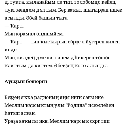
дә, туҡта, ҡыла­найым әле тип, толобомдо кейеп,
ләүкәгә мендем дә яттым. Бер ваҡыт шығырҙап ишек
асылды. Әбей башын тыға:
— Ҡарт...
Мин юрамал өндәшмәйем.
— Ҡарт! — тип ҡысҡырып ебәрҙе лә йүгереп килеп
инде.
Мин, килдең дәме ни, тинем дә һикереп төшөп
ҡайттым да киттем. Әбейҙең ҡото алынды.
Ауыҙын бешергән
Беҙҙең яҡҡа радионың яңы ингән сағы ине.
Мөслимә ҡарсыҡтың улы “Родина” исемлеһен
һатып алған.
Ураҙа ваҡыты икән. Мөслимә ҡарсыҡ сәхәргә тип