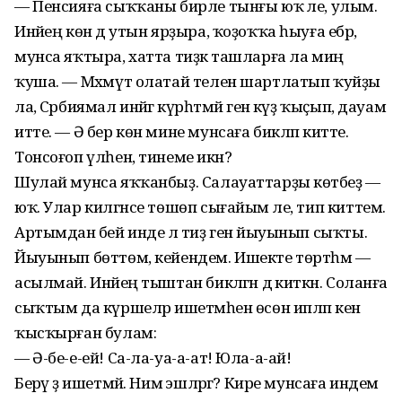
— Пенсияға сыҡҡаны бирле тынғы юҡ әле, улым.
Инәйең көн дә утын ярҙыра, ҡоҙоҡҡа һыуға ебәрә,
мунса яҡтыра, хатта тиҙәк ташларға ла миңә
ҡуша. — Мәхмүт олатай телен шартлатып ҡуйҙы
ла, Сәрбиямал инәйгә күрһәтмәй генә күҙ ҡыҫып, дауам
итте. — Ә бер көн мине мунсаға бикләп китте.
Тонсоғоп үлһен, тинеме икән?
Шулай мунса яҡҡанбыҙ. Салауаттарҙы көтәбеҙ —
юҡ. Улар килгәнсе төшөп сыға­йым әле, тип киттем.
Артымдан әбей инде лә тиҙ генә йыуынып сыҡты.
Йыуынып бөттөм, кейендем. Ишекте төрт­һәм —
асылмай. Инәйең тыштан бикләгән дә киткән. Соланға
сыҡтым да күршеләр ишетмәһен өсөн ипләп кенә
ҡысҡырған булам:
— Ә-бе-е-ей! Са-ла-уа-а-ат! Юла-а-ай!
Берәү ҙә ишетмәй. Нимә эшләргә? Кире мунсаға индем