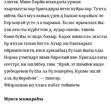
эләктек. Мине Бөрйән яғын­дағы урман
ҡырҡыусылар бригадиры итеп ҡуйҙылар. Туҡта,
мәйтәм, был мул­ланың үҙен дә һынап ҡарайыҡ әле.
Бер ыңғай үсте лә алырмын. Ҡолас ярымлыҡ йы­
уан ағасты күрһәттем дә, ауҙар ошоно, тинем.
Көнө буйы этләнде, бахыр. Ҡаҙаҡ шикелле, ағасты
һәр яҡтан тунап бөттө. Ауыр эш башҡарып
өйрәнмәгәнлектән, кискә арманһыҙ булып йығылды.
Норма үтәмәгәндәргә икмәк бирелмәй ине. Бригадалағы
егеттәргә, ни эшләйбеҙ, тим. “Ярай, этләшмәйек инде,
үҙебеҙ­ҙекен булһа ла бүлешербеҙ. Күпме эшләй
ала, әйҙә йөрөһөн”, — тинеләр.
Фәйзрахман муллаға ҡабат теймәнем.
Мунса мажараһы