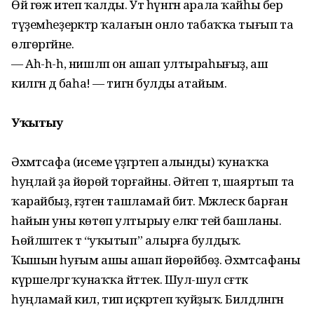
Өй гөж итеп ҡалды. Ут һүнгән арала ҡайһы бер
түҙемһеҙерәктәр ҡалағын онло табаҡҡа тығып та
өлгөргәйне.
— Аһ-һ-һ, нишләп он ашап ултыра­һығыҙ, аш
килгән дә баһа! — тигән булды атайым.
Уҡытыу
Әхмәтсафа (исеме үҙгәртеп алынды) ҡунаҡҡа
һуңлай ҙа йөрөй торғайны. Әйтеп тә, шаяртып та
ҡарайбыҙ, ғәҙәтен ташламай бит. Мәжлескә барған
һайын уны көтөп ултырыу елкәгә тейә башланы.
Һөйләштек тә “уҡытып” алырға булдыҡ.
Ҡышын һуғым ашы ашап йөрөйбөҙ. Әх­мәт­сафаны
күршеләргә ҡунаҡҡа әйт­тек. Шул-шул сәғәткә
һуңламай кил, тип иҫкәртеп ҡуйҙыҡ. Билдәләнгән