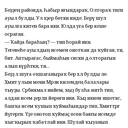
Беҙҙең районда, Һабыр яғындараҡ, Олтораҡ тигән
ауыл булды. Ул хәҙер бөткән инде. Берәү шул
ауылға китеп бара икән. Юлда уға бер кеше
осраған.
— Ҡайҙа бараһың? — тип һорай икән.
Тегенеһе ауылдың исемен онотҡан да ҡуйған, ти,
бит. Аптырағас, быймаһын сискән дә олторағын
алып күрһәткән, ти...
Беҙҙә лә шуға оҡшағаныраҡ бер хәл булды әле.
Хәмит улым менән Мәрзиә килендең балалары
тыуҙы. Сәрбиямал инәйем, ҡыҙ булһа-нитһә тип,
алдан исем әҙерләп йөрөгән икән. Ҡыҙ икәнен ишеткәс,
башҡа исем ҡушып ҡуймаһындар тип, Хәмит­тәргә
йүгергән. Үҙе онотоп ҡуймаҫ өсөн баяғы исемде
ҡысҡырып ҡабатлай икән. Шулай ҡыуанып