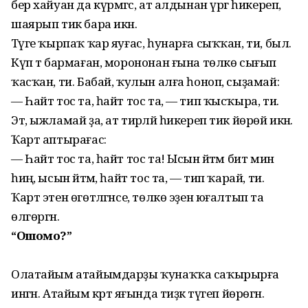
бер хайуан да күрмәгәс, ат алдынан үргә һикереп,
шаярып тик бара икән.
Тәүге ҡырпаҡ ҡар яуғас, һунарға сыҡ­ҡан, ти, был.
Күп тә бармаған, морононан ғына төлкө сығып
ҡасҡан, ти. Бабай, ҡулын алға һоноп, сыҙамай:
— Һайт тос та, һайт тос та, — тип ҡысҡыра, ти.
Эт, ыжламай ҙа, ат тирәләй һикереп тик йөрөй икән.
Ҡарт аптырағас:
— Һайт тос та, һайт тос та! Ысын әйтәм бит мин
һиңә, ысын әйтәм, һайт тос та, — тип ҡарай, ти.
Ҡарт этен өгөтләгәнсе, төлкө эҙен юғалтып та
өлгөргән.
“Ошомо?”
Олатайым атайымдарҙы ҡунаҡҡа саҡырырға
ингән. Атайым кәртә яғында тиҙәк түгеп йөрөгән.