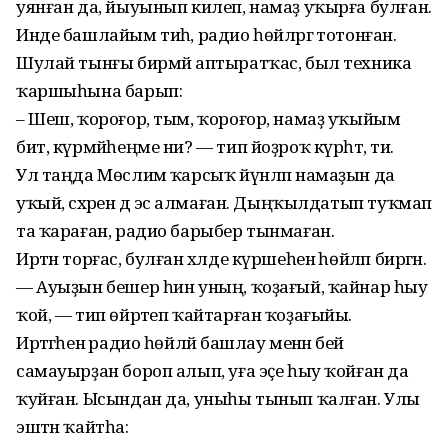
уянған да, йыуынып килеп, намаҙ уҡырға булған.
Инде башлайым тиһә, радио һөйләргә тотонған.
Шулай тынғы бирмәй аптыратҡас, был техника
ҡаршыһына барып:
– Шеш, ҡороғор, тым, ҡороғор, намаҙ уҡыйым
бит, күрмәйһеңме ни? — тип йоҙроҡ күрһәтә, ти.
Ул таңда Мөслимә ҡарсыҡ йүнләп на­ма­ҙын да
уҡый, сәхәрен дә эсә алмаған. Дыңҡылдатып туҡмап
та ҡараған, радио барыбер тынмаған.
Иртән торғас, булған хәлде күршеһенә һөйләп биргән.
— Ауыҙын бешер һин уның, ҡоҙағый, ҡайнар һыу
ҡой, — тип өйрәтеп ҡайтарған ҡоҙағыйы.
Иртәгәһенә радио һөйләй башлау менән әбей
самауырҙан бороп алып, уға эҫе һыу ҡойған да
ҡуйған. Ысындан да, уныһы тынып ҡалған. Улы
эштән ҡайтһа: