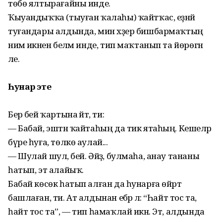
төбө ялтырағайны инде.
Ҡыуандыҡҡа (тыуған ҡалаһы) ҡайтҡас, еҙнәй
туғандары алдында, мин хәҙер бишбармаҡтың
нимә икәнен беләм инде, тип маҡтанып та йөрөгән
әле.
Һунар эте
Бер әбей ҡартына әйтә, ти:
— Бабай, эштән ҡайтаһың да тик ятаһың. Кешеләр
бүре һуға, төлкө аулай...
— Шулай шул, әбей. Әйҙә, булмаһа, анау тананы
һатып, эт алайыҡ.
Бабай көсөк һатып алған да һунарға өйрәтә
башлаған, ти. Ат алдынан ебәрә лә: “Һайт тос та,
һайт тос та”, — тип һамаҡлай икән. Эт, алдында