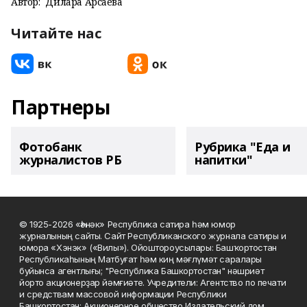
Автор:
Дилара Арсаева
Читайте нас
Партнеры
Фотобанк
Рубрика "Еда и
журналистов РБ
напитки"
© 1925-2026 «Һәнәк» Республика сатира һәм юмор
журналының сайты. Сайт Республиканского журнала сатиры и
юмора «Хэнэк» («Вилы»). Ойоштороусылары: Башҡортостан
Республикаһының Матбуғат һәм киң мәғлүмәт саралары
буйынса агентлығы; "Республика Башкортостан" нәшриәт
йорто акционерҙар йәмғиәте. Учредители: Агентство по печати
и средствам массовой информации Республики
Башкортостан; Акционерное общество Издательский дом