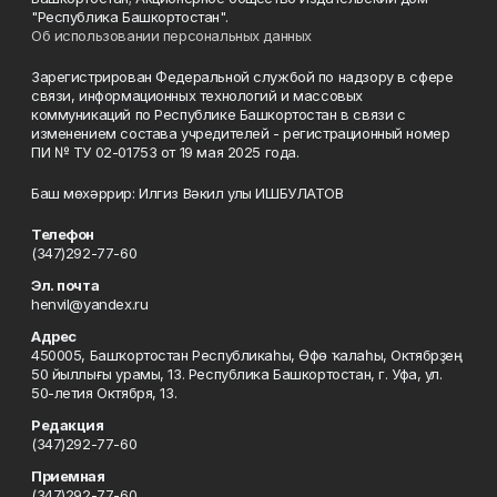
"Республика Башкортостан".
Об использовании персональных данных
Зарегистрирован Федеральной службой по надзору в сфере
связи, информационных технологий и массовых
коммуникаций по Республике Башкортостан в связи с
изменением состава учредителей - регистрационный номер
ПИ № ТУ 02-01753 от 19 мая 2025 года.
Баш мөхәррир: Илгиз Вәкил улы ИШБУЛАТОВ
Телефон
(347)292-77-60
Эл. почта
henvil@yandex.ru
Адрес
450005, Башҡортостан Республикаһы, Өфө ҡалаһы, Октябрҙең
50 йыллығы урамы, 13. Республика Башкортостан, г. Уфа, ул.
50-летия Октября, 13.
Редакция
(347)292-77-60
Приемная
(347)292-77-60