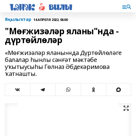
Яңылыҡтар
14 АПРЕЛЯ 2022, 06:00
"Мөғжизәләр яланы"нда -
дүртөйлөләр
«Мөғжизәләр яланы»нда Дүртөйлөләге
балалар һынлы сәнғәт мәктәбе
уҡытыусыһы Гөлназ Әбдекәримова
ҡатнашты.