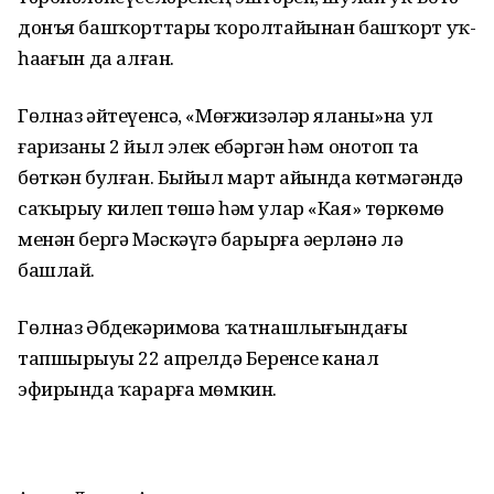
донъя башҡорттары ҡоролтайынан башҡорт уҡ-
һаҙағын да алған.
Гөлназ әйтеүенсә, «Мөғжизәләр яланы»на ул
ғаризаны 2 йыл элек ебәргән һәм онотоп та
бөткән булған. Быйыл март айында көтмәгәндә
саҡырыу килеп төшә һәм улар «Кая» төркөмө
менән бергә Мәскәүгә барырға әҙерләнә лә
башлай.
Гөлназ Әбдекәримова ҡатнашлығындағы
тапшырыуҙы 22 апрелдә Беренсе канал
эфирында ҡарарға мөмкин.