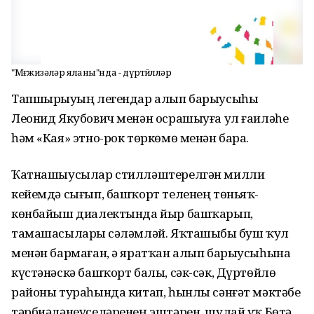
"Мөғжизәләр яланы"нда - дүртөйлөләр
Тапшырыуҙың легендар алып барыусыһы
Леонид Якубович менән осрашыуға ул ғаиләһе
һәм «Кая» этно-рок төркөмө менән бара.
Ҡатнашыусылар стилләштерелгән милли
кейемдә сығып, башҡорт теленең төньяҡ-
көнбайыш диалектында йыр башҡарып,
тамашасыларҙы сәләмләй. Яҡташыбыҙ буш ҡул
менән бармаған, ә яратҡан алып барыусыһына
күстәнәскә башҡорт балы, сәк-сәк, Дүртөйлө
районы тураһында китап, һынлы сәнғәт мәктәбе
тәрбиәләнеүселәренең эштәрен, шулай уҡ Бөтә