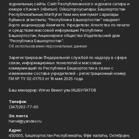
журналының сайты. Сайт Республиканского журнала сатиры и
юмора «Хэнэк» («Вилы»). Ойоштороусылары: Башҡортостан
Республикаһының Матбуғат һәм киң мәғлүмәт саралары
буйынса агентлығы; "Республика Башкортостан" нәшриәт
йорто акционерҙар йәмғиәте. Учредители: Агентство по печати
и средствам массовой информации Республики
Башкортостан; Акционерное общество Издательский дом
"Республика Башкортостан".
Об использовании персональных данных
Зарегистрирован Федеральной службой по надзору в сфере
связи, информационных технологий и массовых
коммуникаций по Республике Башкортостан в связи с
изменением состава учредителей - регистрационный номер
ПИ № ТУ 02-01753 от 19 мая 2025 года.
Баш мөхәррир: Илгиз Вәкил улы ИШБУЛАТОВ
Телефон
(347)292-77-60
Эл. почта
henvil@yandex.ru
Адрес
450005, Башҡортостан Республикаһы, Өфө ҡалаһы, Октябрҙең