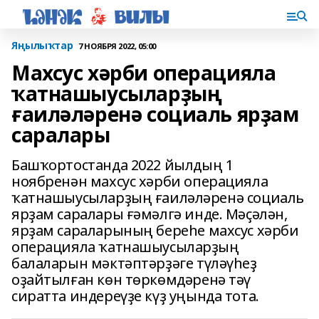
Яңылыҡтар
7 НОЯБРЯ 2022, 05:00
Махсус хәрби операцияла
ҡатнашыусыларҙың
ғаиләләренә социаль ярҙам
саралары
Башҡортостанда 2022 йылдың 1
ноябренән махсус хәрби операцияла
ҡатнашыусыларҙың ғаиләләренә социаль
ярҙам саралары ғәмәлгә инде. Мәҫәлән,
ярҙам сараларының береһе махсус хәрби
операцияла ҡатнашыусыларҙың
балаларын мәктәптәрҙәге түләүһеҙ
оҙайтылған көн төркөмдәренә тәү
сиратта индереүҙе күҙ уңында тота.