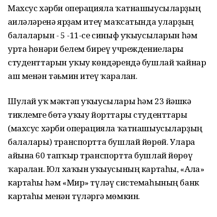
Махсус хәрби операцияла ҡатнашыусыларҙың
ғаиләләренә ярҙам итеү маҡсатында уларҙың
балаларын - 5 -11-се синыф уҡыусыларын һәм
урта һөнәри белем биреү учреждениелары
студенттарын уҡыу көндәрендә бушлай ҡайнар
аш менән тәьмин итеү ҡаралған.
Шулай уҡ мәктәп уҡыусылары һәм 23 йәшкә
тиклемге бөтә уҡыу йорттары студенттары
(махсус хәрби операцияла ҡатнашыусыларҙың
балалары) транспортта бушлай йөрөй. Уларға
айына 60 тапҡыр транспортта бушлай йөрөү
ҡаралған. Юл хаҡын уҡыусының картаһы, «Алға»
картаһы һәм «Мир» түләү системаһының банк
картаһы менән түләргә мөмкин.