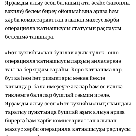
Ярҙамды алыу өсөн баланың ата-әсәһе (законлы
вәкиле) белем биреү ойошмаһына ғариза һәм
хәрби комиссариаттан алынған махсус хәрби
операцияла ҡатнашыусы статусын раҫлаусы
белешмә тапшыра.
«Һөт кухняһы»нан бушлай аҙыҡ-түлек - ошо
операцияла ҡатнашыусыларҙың ғаиләләренә
тағы ла бер ярҙам сараһы. Ҡоро ҡатнашмалар,
бутҡа һәм һөт ризыҡтары менән йөклө
ҡатындар, бала имеҙеүсе әсәләр һәм өс йәшкә
тиклемге балалар бушлай тәьмин ителә.
Ярҙамды алыу өсөн «Һөт кухняһы»ның яҡындағы
таратыу пунктында бушлай аҙыҡ алыуға ғариза
бирергә һәм хәрби комиссариаттан алынған
махсус хәрби операцияла ҡатнашыуҙы раҫлаусы