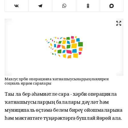
Махсус хәрби операцияла ҡатнашыусыларҙың ғаиләләренә
социаль ярҙам саралары
Тағы ла бер әһәмиәтле сара - хәрби операцияла
ҡатнашыусыларҙың балалары дәүләт һәм
муниципаль өҫтәмә белем биреү ойошмаларына
һәм мәктәптәге түңәрәктәргә бушлай йөрөй ала.