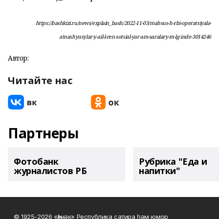
https://bashkizi.ru/news/explain_bash/2022-11-03/mahsus-h-rbi-operatsiyala-
atnashyusylar-y-ail-l-ren-sotsial-yar-am-saralary-m-lg-inde-3014246
Автор:
Читайте нас
Партнеры
Фотобанк
Рубрика "Еда и
журналистов РБ
напитки"
© 1925-2026 «Һәнәк» Республика сатира һәм юмор