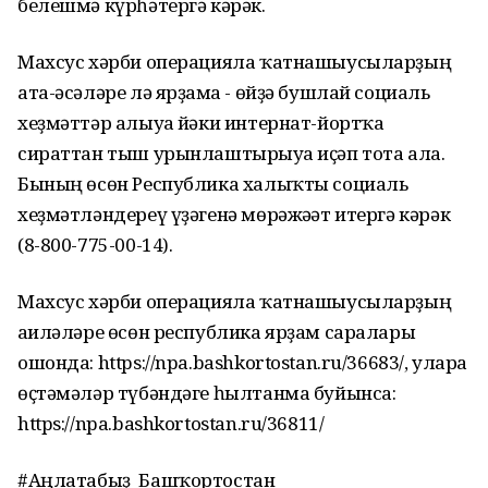
белешмә күрһәтергә кәрәк.
Махсус хәрби операцияла ҡатнашыусыларҙың
ата-әсәләре лә ярҙамға - өйҙә бушлай социаль
хеҙмәттәр алыуға йәки интернат-йортҡа
сираттан тыш урынлаштырыуға иҫәп тота ала.
Бының өсөн Республика халыҡты социаль
хеҙмәтләндереү үҙәгенә мөрәжәғәт итергә кәрәк
(8-800-775-00-14).
Махсус хәрби операцияла ҡатнашыусыларҙың
ғаиләләре өсөн республика ярҙам саралары
ошонда: https://npa.bashkortostan.ru/36683/, уларға
өҫтәмәләр түбәндәге һылтанма буйынса:
https://npa.bashkortostan.ru/36811/
#Аңлатабыҙ_Башҡортостан