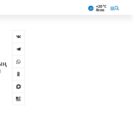
+20 °С
Ясно
ың
м