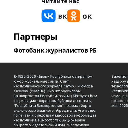
Читайте нас
Партнеры
Фотобанк журналистов РБ
© 1925-2026 «Һәнәк» Республика сатира һәм
Зарегист
юмор журналының сайты. Сайт
надзору 
Республиканского журнала сатиры и юмора
технолог
«Хэнэк» («Вилы»). Ойоштороусылары:
Республи
Башҡортостан Республикаһының Матбуғат һәм
изменени
киң мәғлүмәт саралары буйынса агентлығы;
регистра
"Республика Башкортостан" нәшриәт йорто
мая 2025
акционерҙар йәмғиәте. Учредители: Агентство
по печати и средствам массовой информации
Республики Башкортостан; Акционерное
общество Издательский дом "Республика