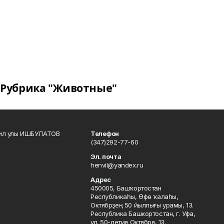
Рубрика "Животные"
кил улы ИШБУЛАТОВ
Телефон
(347)292-77-60
Эл. почта
henvil@yandex.ru
Адрес
450005, Башҡортостан
Республикаһы, Өфө ҡалаһы,
Октябрҙең 50 йыллығы урамы, 13.
Республика Башкортостан, г. Уфа,
ул. 50-летия Октября, 13.