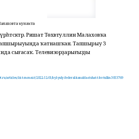
Малаховта ҡунаҡта
рһәтәсәктәр. Ришат Төхвәтуллин Малаховҡа
 тапшырыуында ҡатнашҡан. Тапшырыу 3
налында сығасаҡ. Телевизорҙарығыҙҙы
.ru/articles/-bi-t-m-m-ni-t/2022-12-01/byl-yuly-federal-kanalda-rishat-t-hv-tullin-3053769