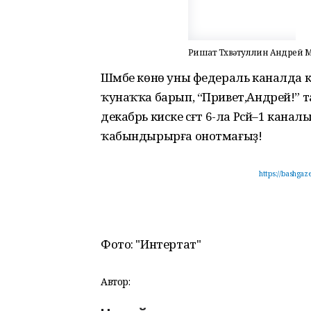
Ришат Төхвәтуллин Андрей 
Шәмбе көнө уны федераль каналда кү
ҡунаҡҡа барып, “Привет,Андрей!”
декабрь киске сәғәт 6-ла Рәсәй–1 ка
ҡабындырырға онотмағыҙ!
https://bashgazet
Фото: "Интертат"
Автор: