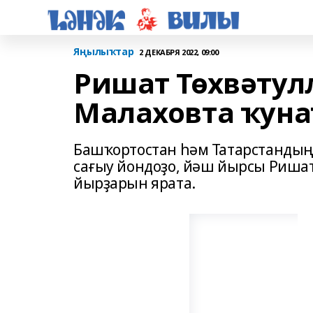
Яңылыҡтар
2 ДЕКАБРЯ 2022, 09:00
Ришат Төхвәтул
Малаховта ҡуна
Башҡортостан һәм Татарстандың
сағыу йондоҙо, йәш йырсы Ришат
йырҙарын ярата.