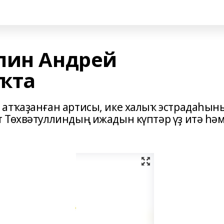
лин Андрей
ҡта
 атҡаҙанған артисы, ике халыҡ эстрадаһын
 Төхвәтуллиндың ижадын күптәр үҙ итә һә