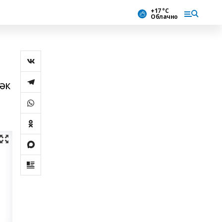
+17 °С
Облачно
әк