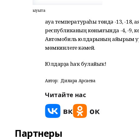
Һыуыта
Һауа температураһы төндә -13, -18, 
республиканың көньяғында -4, -9, көнд
Автомобиль юлдарының айырым ур
мөмкинлеге кәмей.
Юлдарҙа һаҡ булайыҡ!
Автор:
Дилара Арсаева
Читайте нас
Партнеры