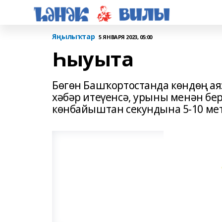
Яңылыҡтар
5 ЯНВАРЯ 2023, 05:00
Һыуыта
Бөгөн Башҡортостанда көндөң ая
хәбәр итеүенсә, урыны менән бер
көнбайыштан секундына 5-10 мет