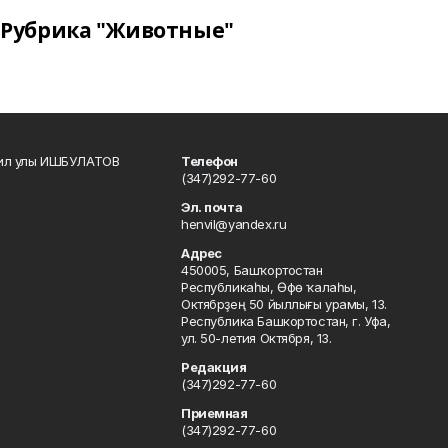
Рубрика "Животные"
кил улы ИШБУЛАТОВ
Телефон
(347)292-77-60
Эл. почта
henvil@yandex.ru
Адрес
450005, Башҡортостан
Республикаһы, Өфө ҡалаһы,
Октябрҙең 50 йыллығы урамы, 13.
Республика Башкортостан, г. Уфа,
ул. 50-летия Октября, 13.
Редакция
(347)292-77-60
Приемная
(347)292-77-60