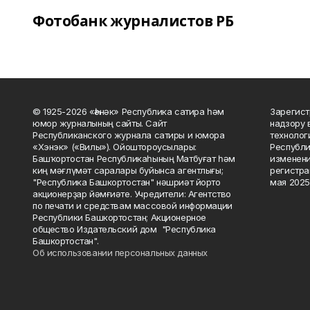
Фотобанк журналистов РБ
© 1925-2026 «Һәнәк» Республика сатира һәм
Зарегист
юмор журналының сайты. Сайт
надзору 
Республиканского журнала сатиры и юмора
технолог
«Хэнэк» («Вилы»). Ойоштороусылары:
Республи
Башҡортостан Республикаһының Матбуғат һәм
изменени
киң мәғлүмәт саралары буйынса агентлығы;
регистра
"Республика Башкортостан" нәшриәт йорто
мая 2025
акционерҙар йәмғиәте. Учредители: Агентство
по печати и средствам массовой информации
Республики Башкортостан; Акционерное
общество Издательский дом "Республика
Башкортостан".
Об использовании персональных данных