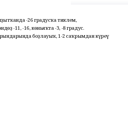
аяҙытҡанда -26 градусҡа тиклем,
өҙ -11, -16, көньяҡта -3, -8 градус.
ындарында боҙлауыҡ, 1-2 саҡрымдан күреү