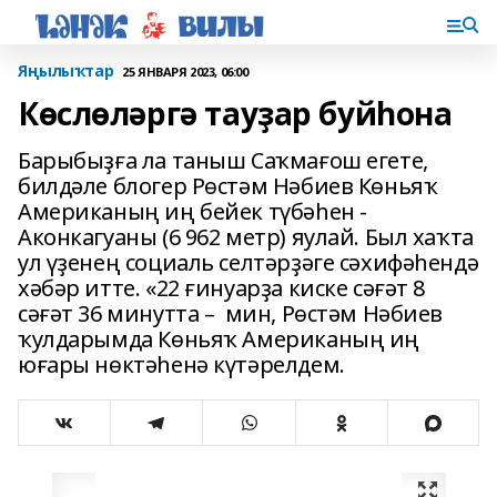
Яңылыҡтар
25 ЯНВАРЯ 2023, 06:00
Көслөләргә тауҙар буйһона
Барыбыҙға ла таныш Саҡмағош егете,
билдәле блогер Рөстәм Нәбиев Көньяҡ
Американың иң бейек түбәһен -
Аконкагуаны (6 962 метр) яулай. Был хаҡта
ул үҙенең социаль селтәрҙәге сәхифәһендә
хәбәр итте. «22 ғинуарҙа киске сәғәт 8
сәғәт 36 минутта – мин, Рөстәм Нәбиев
ҡулдарымда Көньяҡ Американың иң
юғары нөктәһенә күтәрелдем.