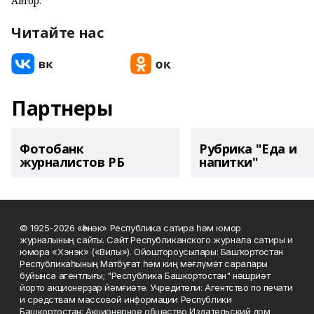
Автор:
Читайте нас
Партнеры
Фотобанк
Рубрика "Еда и
журналистов РБ
напитки"
© 1925-2026 «Һәнәк» Республика сатира һәм юмор
журналының сайты. Сайт Республиканского журнала сатиры и
юмора «Хэнэк» («Вилы»). Ойоштороусылары: Башҡортостан
Республикаһының Матбуғат һәм киң мәғлүмәт саралары
буйынса агентлығы; "Республика Башкортостан" нәшриәт
йорто акционерҙар йәмғиәте. Учредители: Агентство по печати
и средствам массовой информации Республики
Башкортостан; Акционерное общество Издательский дом