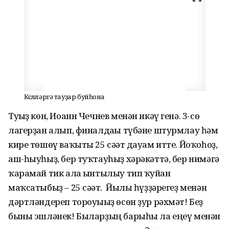
Көслөләргә тауҙар буйһона
Туғыҙ көн, Иоанн Чечнев менән икәү генә. 3-сө
лагерҙан алып, финалдағы түбәне штурмлау һәм
кире төшөү ваҡыты 25 сәғәт дауам итте. Йоҡоһоҙ,
аш-һыуһыҙ, бер туҡтауһыҙ хәрәкәттә, бер нимәгә
ҡарамай тик алға ынтылыу тип ҡуйған
маҡсатыбыҙ – 25 сәғәт. Йылы һүҙҙәрегеҙ менән
дәртләндереп тороуығыҙ өсөн ҙур рәхмәт! Беҙ
быны эшләнек! Быларҙың барыһы ла еңеү менән