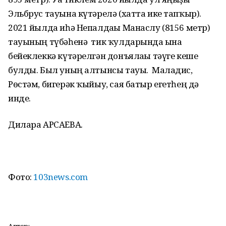
Эльбрус тауына күтәрелә (хатта ике тапҡыр).
2021 йылда иһә Непалдағы Манаслу (8156 метр)
тауының түбәһенә тик ҡулдарында ғына
бейеклеккә күтәрелгән донъялағы тәүге кеше
булды. Был уның алтынсы тауы. Маладис,
Рөстәм, бигерәк ҡыйыу, сая батыр егетһең дә
инде.
Дилара АРСАЕВА.
Фото:
103news.com