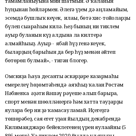
тамамланыуына мин шатмын. Ә ҡалғанын
һуңынан һөйләрмен. Әлегә үҙем дә аңламайым,
эсемдә бушлыҡ кеүек, илағы, бөтә хис-тойғоларҙы
бүлеп сығараһым килә. Һеҙ бының ни тиклем
ауыр булғанын күҙ алдына ла килтерә
алмайһығыҙ. Ауыр - ябай һүҙ генә кеүек,
быларҙың барыһын да бер һүҙ менән әйтеп
бөтөрөп булмай», - тигән блогер.
Омскиҙа Һауа десанты ғәскәрҙәре казармаһы
емерелеү һөҙөмтәһендә аяҡһыҙ ҡалған Рөстәм
Нәбиевҡа ғәҙәти йәшәү рәүеше алып барырға,
спорт менән шөғөлләнергә һәм хатта тауҙарҙы
яуларға бер ни ҙә ҡамасауламай. Иҫегеҙгә
төшөрәбеҙ, сая егет уҙған йылдың декабрендә
Килиманджаро бейеклегенең үрен яулағайны (5
895 метр). Уға тиклем 2020 йылда ул яңғыҙы