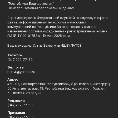
"Республика Башкортостан".
Об использовании персональных данных
Зарегистрирован Федеральной службой по надзору в сфере
связи, информационных технологий и массовых
коммуникаций по Республике Башкортостан в связи с
изменением состава учредителей - регистрационный номер
ПИ № ТУ 02-01753 от 19 мая 2025 года.
Баш мөхәррир: Илгиз Вәкил улы ИШБУЛАТОВ
Телефон
(347)292-77-60
Эл. почта
henvil@yandex.ru
Адрес
450005, Башҡортостан Республикаһы, Өфө ҡалаһы, Октябрҙең
50 йыллығы урамы, 13. Республика Башкортостан, г. Уфа, ул.
50-летия Октября, 13.
Редакция
(347)292-77-60
Приемная
(347)292-77-60