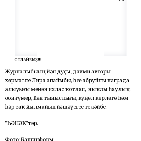
ҠОТЛАЙБЫҘ!!!
Журналыбыҙҙың йән дуҫы, даими авторы
хөрмәтле Лира апайыбыҙ, һеҙҙе абруйлы награда
алыуығыҙ менән ихлас ҡотлап, ныҡлы һаулыҡ,
оҙон ғүмер, йән тыныслығы, күңел көрлөгө һәм
һәр саҡ йылмайып йәшәүегеҙҙе теләйбеҙ.
"ҺӘНӘК"тәр.
Фото: Башинформ