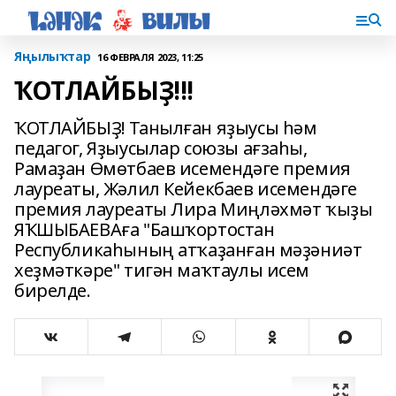
Яңылыҡтар
16 ФЕВРАЛЯ 2023, 11:25
ҠОТЛАЙБЫҘ!!!
ҠОТЛАЙБЫҘ! Танылған яҙыусы һәм
педагог, Яҙыусылар союзы ағзаһы,
Рамаҙан Өмөтбаев исемендәге премия
лауреаты, Жәлил Кейекбаев исемендәге
премия лауреаты Лира Миңләхмәт ҡыҙы
ЯҠШЫБАЕВАға "Башҡортостан
Республикаһының атҡаҙанған мәҙәниәт
хеҙмәткәре" тигән маҡтаулы исем
бирелде.