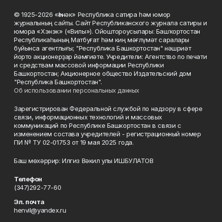
© 1925-2026 «Һәнәк» Республика сатира һәм юмор
журналының сайты. Сайт Республиканского журнала сатиры и
юмора «Хэнэк» («Вилы»). Ойоштороусылары: Башҡортостан
Республикаһының Матбуғат һәм киң мәғлүмәт саралары
буйынса агентлығы; "Республика Башкортостан" нәшриәт
йорто акционерҙар йәмғиәте. Учредители: Агентство по печати
и средствам массовой информации Республики
Башкортостан; Акционерное общество Издательский дом
"Республика Башкортостан".
Об использовании персональных данных
Зарегистрирован Федеральной службой по надзору в сфере
связи, информационных технологий и массовых
коммуникаций по Республике Башкортостан в связи с
изменением состава учредителей - регистрационный номер
ПИ № ТУ 02-01753 от 19 мая 2025 года.
Баш мөхәррир: Илгиз Вәкил улы ИШБУЛАТОВ
Телефон
(347)292-77-60
Эл. почта
henvil@yandex.ru