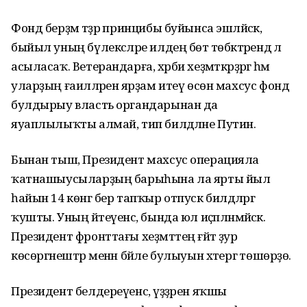
Фонд берҙәм тәҙрә принцибы буйынса эшләйәсәк,
быйыл уның бүлексәләре илдең бөтә төбәктәрендә лә
асыласаҡ. Ветерандарға, хәрби хеҙмәткәрҙәргә һәм
уларҙың ғаиләләренә ярҙам итеү өсөн махсус фонд
булдырыу власть органдарынан да
яуаплылыҡты алмай, тип билдәләне Путин.
Бынан тыш, Президент махсус операцияла
ҡатнашыусыларҙың барыһына ла ярты йыл
һайын 14 көнгә бер тапҡыр отпуск билдәләргә
ҡушты. Уның әйтеүенсә, бында юл иҫәпләнмәйәсәк.
Президент фронттағы хеҙмәттең ғәйәт ҙур
көсөргәнештәр менән бәйле булыуын хәтергә төшөрҙө.
Президент белдереүенсә, үҙҙәрен яҡшы