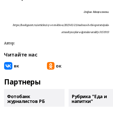
Әлфиә Миңғәлиева.
https://bashgazet.ru/articles/s-y-s-t-m-kho-u/2023-02-21/mahsus-h-rbi-operatsiyala-
atnashyusylar-a-lgotalar-araldy-3151913
Автор:
Читайте нас
Партнеры
Фотобанк
Рубрика "Еда и
журналистов РБ
напитки"