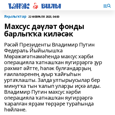
Яңылыҡтар
22 ФЕВРАЛЯ 2023, 04:00
Махсус дәүләт фонды
барлыҡҡа киләсәк
Рәсәй Президенты Владимир Путин
Федераль Йыйылышҡа
Мөрәжәғәтнамәһендә махсус хәрби
операцияла ҡатнашҡан яугирҙәргә ҙур
рәхмәт әйтте, һәләк булғандарҙың
ғаиләләренең ауыр ҡайғыһын
уртаҡлашты. Залда ултырыусылар бер
минутҡа тын ҡалып уларҙы иҫкә алды.
Владимир Путин махсус хәрби
операцияла ҡатнашҡан яугирҙәргә
ҡаралған ярҙам төрҙәре тураһында
һөйләне.