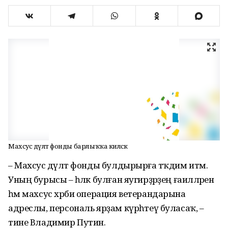
Махсус дәүләт фонды барлыҡҡа киләсәк
– Махсус дәүләт фонды булдырырға тәҡдим итәм.
Уның бурысы – һәләк булған яугирҙәрҙең ғаиләләренә
һәм махсус хәрби операция ветерандарына
адреслы, персональ ярҙам күрһәтеү буласаҡ, –
тине Владимир Путин.