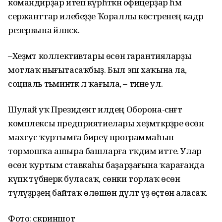
командирҙар итеп күрһәткән офицерҙар һәм
сержанттар илебеҙҙе Ҡораллы көстәренең кадр
резервына әйләнәсәк.
–Хеҙмәт коллективтары өсөн гарантияларҙы
мотлаҡ нығытасаҡбыҙ. Был эш хаҡына ла,
социаль тәьминәткә лә ҡағыла, – тине ул.
Шулай уҡ Президент илдең Оборона-сәнәғәт
комплексы предприятиелары хеҙмәткәрҙәре өсөн
махсус ҡуртымға биреү программаһын
тормошҡа ашыра башларға тәҡдим итте. Улар
өсөн ҡуртым ставкаһы баҙарҙағына ҡарағанда
күпкә түбәнерәк буласаҡ, сөнки торлаҡ өсөн
түләүҙәрҙең байтаҡ өлөшөн дәүләт үҙ өҫтөнә аласаҡ.
Фото: скриншот