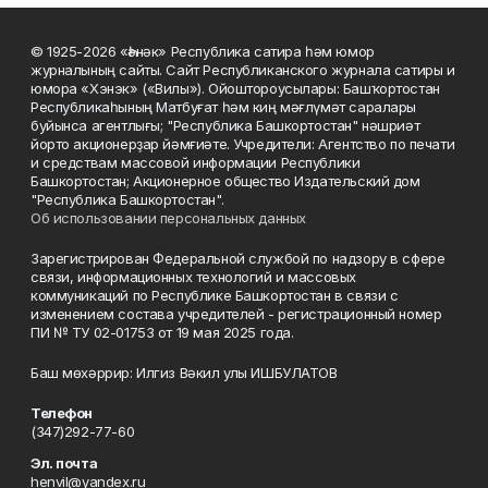
© 1925-2026 «Һәнәк» Республика сатира һәм юмор
журналының сайты. Сайт Республиканского журнала сатиры и
юмора «Хэнэк» («Вилы»). Ойоштороусылары: Башҡортостан
Республикаһының Матбуғат һәм киң мәғлүмәт саралары
буйынса агентлығы; "Республика Башкортостан" нәшриәт
йорто акционерҙар йәмғиәте. Учредители: Агентство по печати
и средствам массовой информации Республики
Башкортостан; Акционерное общество Издательский дом
"Республика Башкортостан".
Об использовании персональных данных
Зарегистрирован Федеральной службой по надзору в сфере
связи, информационных технологий и массовых
коммуникаций по Республике Башкортостан в связи с
изменением состава учредителей - регистрационный номер
ПИ № ТУ 02-01753 от 19 мая 2025 года.
Баш мөхәррир: Илгиз Вәкил улы ИШБУЛАТОВ
Телефон
(347)292-77-60
Эл. почта
henvil@yandex.ru