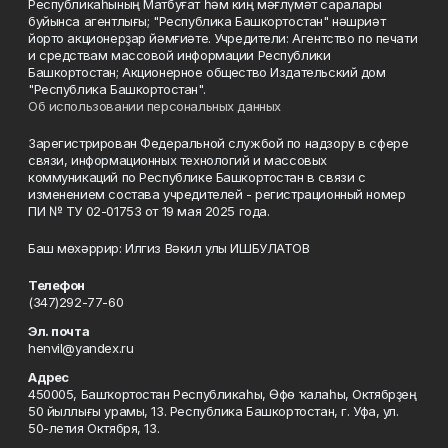
Республикаһының Матбуғат һәм киң мәғлүмәт саралары
буйынса агентлығы; "Республика Башкортостан" нәшриәт
йорто акционерҙар йәмғиәте. Учредители: Агентство по печати
и средствам массовой информации Республики
Башкортостан; Акционерное общество Издательский дом
"Республика Башкортостан".
Об использовании персональных данных
Зарегистрирован Федеральной службой по надзору в сфере
связи, информационных технологий и массовых
коммуникаций по Республике Башкортостан в связи с
изменением состава учредителей - регистрационный номер
ПИ № ТУ 02-01753 от 19 мая 2025 года.
Баш мөхәррир: Илгиз Вәкил улы ИШБУЛАТОВ
Телефон
(347)292-77-60
Эл. почта
henvil@yandex.ru
Адрес
450005, Башҡортостан Республикаһы, Өфө ҡалаһы, Октябрҙең
50 йыллығы урамы, 13. Республика Башкортостан, г. Уфа, ул.
50-летия Октября, 13.