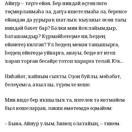
Айнур – тәүге ейән. Бер ниндәй өҫтөнлөгө
төҫмөрләнмәһә лә, дәғүә ишетелмәһә лә, беренсе
ейәндән дә ҙурыраҡ шатлыҡ-ҡыуаныс өсөн тағы
ниндәй бәхет бар? Бәлки мин йоҡлайымдыр,
һаташамдыр? Күрмәйһегеҙме ни, һеҙҙең
ейәнегеҙ килгән? Ул һеҙҙең менән танышырға,
һеҙҙең өйөгөҙҙә уйнарға, анауы, беҙҙе ят итеп
ҡарап торған бесәйҙе тотоп ҡарарға теләй. Юҡ...
Ниһәйәт, ҡайным сыҡты. Оҙон буйлы, мөһәбәт,
белеүемсә, аҡыллы, түҙемле кеше.
Мин инде бер яҡшылыҡ та, изгелек тә көтмәйем
был кешеләрҙән, ләкин өмөтөмдө өҙмәйем:
– Бына, Айнур улым, һинең олатайың, – тинем.