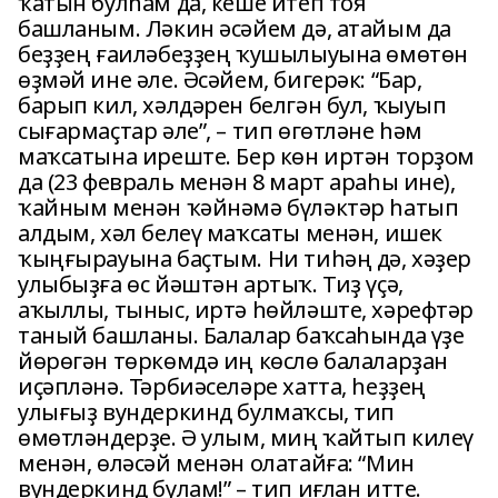
ҡатын булһам да, кеше итеп тоя
башланым. Ләкин әсәйем дә, атайым да
беҙҙең ғаиләбеҙҙең ҡушылыуына өмөтөн
өҙмәй ине әле. Әсәйем, бигерәк: “Бар,
барып кил, хәлдәрен белгән бул, ҡыуып
сығармаҫтар әле”, – тип өгөтләне һәм
маҡсатына иреште. Бер көн иртән торҙом
да (23 февраль менән 8 март араһы ине),
ҡайным менән ҡәйнәмә бүләктәр һатып
алдым, хәл белеү маҡсаты менән, ишек
ҡыңғырауына баҫтым. Ни тиһәң дә, хәҙер
улыбыҙға өс йәштән артыҡ. Тиҙ үҫә,
аҡыллы, тыныс, иртә һөйләште, хәрефтәр
таный башланы. Балалар баҡсаһында үҙе
йөрөгән төркөмдә иң көслө балаларҙан
иҫәпләнә. Тәрбиәселәре хатта, һеҙҙең
улығыҙ вундеркинд булмаҡсы, тип
өмөтләндерҙе. Ә улым, миң ҡайтып килеү
менән, өләсәй менән олатайға: “Мин
вундеркинд булам!” – тип иғлан итте.