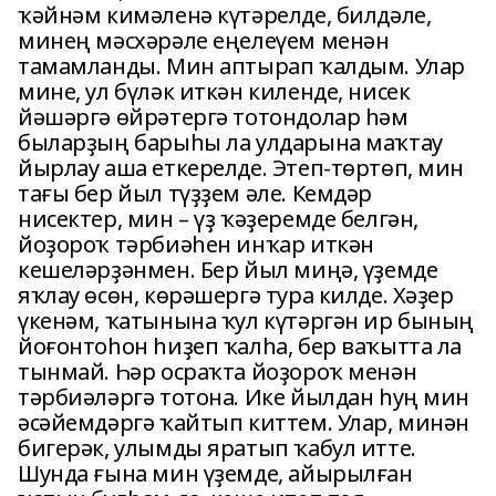
ҡәйнәм кимәленә күтәрелде, билдәле,
минең мәсхәрәле еңелеүем менән
тамамланды. Мин аптырап ҡалдым. Улар
мине, ул бүләк иткән киленде, нисек
йәшәргә өйрәтергә тотондолар һәм
быларҙың барыһы ла улдарына маҡтау
йырлау аша еткерелде. Этеп-төртөп, мин
тағы бер йыл түҙҙем әле. Кемдәр
нисектер, мин – үҙ ҡәҙеремде белгән,
йоҙороҡ тәрбиәһен инҡар иткән
кешеләрҙәнмен. Бер йыл миңә, үҙемде
яҡлау өсөн, көрәшергә тура килде. Хәҙер
үкенәм, ҡатынына ҡул күтәргән ир бының
йоғонтоһон һиҙеп ҡалһа, бер ваҡытта ла
тынмай. Һәр осраҡта йоҙороҡ менән
тәрбиәләргә тотона. Ике йылдан һуң мин
әсәйемдәргә ҡайтып киттем. Улар, минән
бигерәк, улымды яратып ҡабул итте.
Шунда ғына мин үҙемде, айырылған