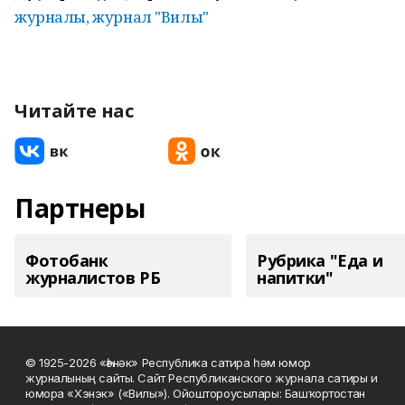
журналы, журнал "Вилы"
Читайте нас
Партнеры
Фотобанк
Рубрика "Еда и
журналистов РБ
напитки"
© 1925-2026 «Һәнәк» Республика сатира һәм юмор
журналының сайты. Сайт Республиканского журнала сатиры и
юмора «Хэнэк» («Вилы»). Ойоштороусылары: Башҡортостан