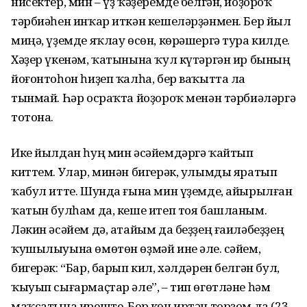
нисектер, мин – үҙ ҡәҙеремде белгән, йоҙороҡ
тәрбиәһен инҡар иткән кешеләрҙәнмен. Бер йыл
миңә, үҙемде яҡлау өсөн, көрәшергә тура килде.
Хәҙер үкенәм, ҡатынына ҡул күтәргән ир бының
йоғонтоһон һиҙеп ҡалһа, бер ваҡытта ла
тынмай. Һәр осраҡта йоҙороҡ менән тәрбиәләргә
тотона.
Ике йылдан һуң мин әсәйемдәргә ҡайтып
киттем. Улар, минән бигерәк, улымды яратып
ҡабул итте. Шунда ғына мин үҙемде, айырылған
ҡатын булһам да, кеше итеп тоя башланым.
Ләкин әсәйем дә, атайым да беҙҙең ғаиләбеҙҙең
ҡушылыуына өмөтөн өҙмәй ине әле. Әсәйем,
бигерәк: “Бар, барып кил, хәлдәрен белгән бул,
ҡыуып сығармаҫтар әле”, – тип өгөтләне һәм
маҡсатына иреште. Бер көн иртән торҙом да (23