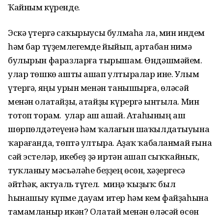
Ҡайным күренде.
Эскә үтергә саҡырыусы булмаһа ла, мин индем
һәм бар түҙемлегемде йыйып, артабан нимә
булырын фаразларға тырышам. Өндәшмәйем. Ә
улар төшкө ашты ашап ултыралар ине. Улым
үтергә, яңы урын менән танышырға, өләсәй
менән олатайҙы, атайҙы күрергә ынтыла. Мин
тотоп торам. Ә улар аш ашай. Атаһының аш
шөрпөлдәтеүенә һәм ҡалағын шаҡылдатыуына
ҡарағанда, төптә ултыра. Аҙаҡ ҡабаланмай ғына
сәй эстеләр, икебеҙ ҙә иртән ашап сыҡҡайныҡ,
туҡланыу мәсьәләһе беҙҙең өсөн, хәҙергесә
әйтһәк, актуаль түгел. Ә миңә ҡыҙыҡ: был
һынашыу күпме дауам итер һәм кем файҙаһына
тамамланыр икән? Олатай менән өләсәй өсөн