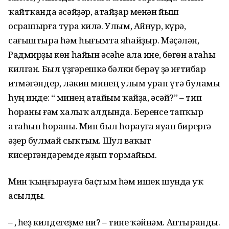
ҡайтҡанда әсәйҙәр, атайҙар менән йыш
осрашырға тура килә. Улым, Айнур, күрә,
сағыштыра һәм һығымта яһайҙыр. Мәҫәлән,
Радмирҙы көн һайын әсәһе ала ине, бөгөн атаһы
килгән. Был үҙгәрешкә бәлки берәү ҙә иғтибар
итмәгәндер, ләкин минең улым урап үтә буламы
һуң инде: “Ә минең атайым ҡайҙа, әсәй?” – тип
һораны ғәм халыҡ алдында. Беренсе тапҡыр
атаһын һораны. Мин был һорауға яуап бирергә
әҙер булмай сыҡтым. Шул ваҡыт
кисергәндәремде яҙып тормайым.
Мин ҡыңғырауға баҫтым һәм ишек шунда уҡ
асылды.
– Ә, һеҙ килдегеҙме ни? – тине ҡәйнәм. Аптыранды.