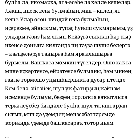
булһа ла, иномарка, ата-әсәһе лә хәлле кешеләр.
Ләкин, нисек кенә булмаһын, мин – килен, ят
кеше. Улар өсөн, ниндәй генә булмаһын,
иҫерекме, айныҡмы, тупаҫ һуғыш суҡмарымы, үҙ
улдары ғәзиз һәм яҡын. Кейәүгә сыҡҡан һәр ҡыҙ
икенсе донъяға килгәндә иң тәүҙә шуны белергә
– ҡағиҙәләрҙе танырға һәм яраҡлашырға
бурыслы. Башҡаса мөмкин түгелдер. Ошо хаҡта
мине иҫкәртеүсе, өйрәтеүсе булманы, һәм минең
ғаилә тормошо уңышһыҙлыҡҡа дусар ителде.
Кем белә, әйтәйек, шул уҡ фатирҙың ҡәйнәм
исемендә булыуы, беҙҙең торлаҡта ваҡытлыса
теркәлеүебеҙ билдәле булһа, шул талаптарҙан
сығып, мин дә үҙемдең мөнәсәбәттәремде
ҡорғанда үҙемде башҡасараҡ тотор инем.