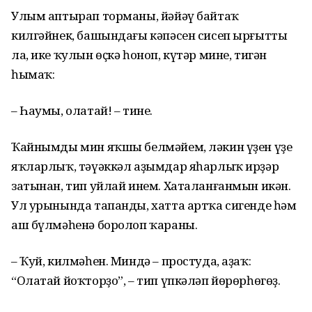
Улым аптырап торманы, йәйәү байтаҡ
килгәйнек, башындағы кәпәсен сисеп ырғытты
ла, ике ҡулын өҫкә һоноп, күтәр мине, тигән
һымаҡ:
– Һаумы, олатай! – тине.
Ҡайнымды мин яҡшы белмәйем, ләкин үҙен үҙе
яҡларлыҡ, тәүәккәл аҙымдар яһарлыҡ ирҙәр
затынан, тип уйлай инем. Хаталанғанмын икән.
Ул урынында тапанды, хатта артҡа сигенде һәм
аш бүлмәһенә боролоп ҡараны.
– Ҡуй, килмәһен. Миндә – простуда, аҙаҡ:
“Олатай йоҡторҙо”, – тип үпкәләп йөрөрһөгөҙ.