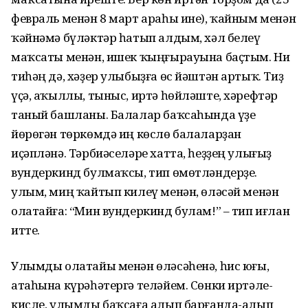
февраль менән 8 март араһы ине), ҡайным менән
ҡәйнәмә бүләктәр һатып алдым, хәл белеү
маҡсаты менән, ишек ҡыңғырауына баҫтым. Ни
тиһәң дә, хәҙер улыбыҙға өс йәштән артыҡ. Тиҙ
үҫә, аҡыллы, тыныс, иртә һөйләште, хәрефтәр
таный башланы. Балалар баҡсаһында үҙе
йөрөгән төркөмдә иң көслө балаларҙан
иҫәпләнә. Тәрбиәселәре хатта, һеҙҙең улығыҙ
вундеркинд булмаҡсы, тип өмөтләндерҙе. Ә
улым, миң ҡайтып килеү менән, өләсәй менән
олатайға: “Мин вундеркинд булам!” – тип иғлан
итте.
Улымды олатайы менән өләсәһенә, һис юғы,
атаһына күрәһәтергә теләйем. Сөнки иртәле-
кисле, улымды баҡсаға алып барғанда-алып