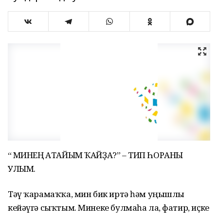
“Ә МИНЕҢ АТАЙЫМ ҠАЙҘА?” – ТИП ҺОРАНЫ
УЛЫМ.
Тәү ҡарамаҡҡа, мин бик иртә һәм уңышлы
кейәүгә сыҡтым. Минеке булмаһа ла, фатир, иҫке