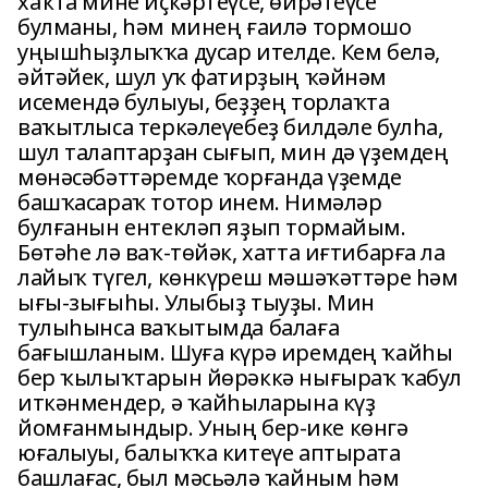
хаҡта мине иҫкәртеүсе, өйрәтеүсе
булманы, һәм минең ғаилә тормошо
уңышһыҙлыҡҡа дусар ителде. Кем белә,
әйтәйек, шул уҡ фатирҙың ҡәйнәм
исемендә булыуы, беҙҙең торлаҡта
ваҡытлыса теркәлеүебеҙ билдәле булһа,
шул талаптарҙан сығып, мин дә үҙемдең
мөнәсәбәттәремде ҡорғанда үҙемде
башҡасараҡ тотор инем. Нимәләр
булғанын ентекләп яҙып тормайым.
Бөтәһе лә ваҡ-төйәк, хатта иғтибарға ла
лайыҡ түгел, көнкүреш мәшәҡәттәре һәм
ығы-зығыһы. Улыбыҙ тыуҙы. Мин
тулыһынса ваҡытымда балаға
бағышланым. Шуға күрә иремдең ҡайһы
бер ҡылыҡтарын йөрәккә нығыраҡ ҡабул
иткәнмендер, ә ҡайһыларына күҙ
йомғанмындыр. Уның бер-ике көнгә
юғалыуы, балыҡҡа китеүе аптырата
башлағас, был мәсьәлә ҡайным һәм