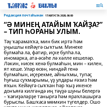
Редакция почтаһынан
17 АВГУСТА 2020, 06:00
“Ә МИНЕҢ АТАЙЫМ ҠАЙҘА?”
– ТИП ҺОРАНЫ УЛЫМ.
Тәү ҡарамаҡҡа, мин бик иртә һәм
уңышлы кейәүгә сыҡтым. Минеке
булмаһа ла, фатир, иҫке булһа ла,
иномарка, ата-әсәһе лә хәлле кешеләр.
Ләкин, нисек кенә булмаһын, мин – килен,
ят кеше. Улар өсөн, ниндәй генә
булмаһын, иҫерекме, айныҡмы, тупаҫ
һуғыш суҡмарымы, үҙ улдары ғәзиз һәм
яҡын. Кейәүгә сыҡҡан һәр ҡыҙ икенсе
донъяға килгәндә иң тәүҙә шуны белергә
– ҡағиҙәләрҙе танырға һәм яраҡлашырға
бурыслы. Башҡаса мөмкин түгелдер. Ошо