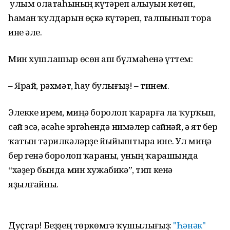
Ә улым олатаһының күтәреп алыуын көтөп,
һаман ҡулдарын өҫкә күтәреп, талпынып тора
ине әле.
Мин хушлашыр өсөн аш бүлмәһенә үттем:
– Ярай, рәхмәт, һау булығыҙ! – тинем.
Элекке ирем, миңә боролоп ҡарарға ла ҡурҡып,
сәй эсә, әсәһе эргәһендә нимәлер сәйнәй, ә ят бер
ҡатын тәрилкәләрҙе йыйыштыра ине. Ул миңә
бер генә боролоп ҡараны, уның ҡарашында
“хәҙер бында мин хужабикә”, тип кенә
яҙылғайны.
Дуҫтар! Беҙҙең төркөмгә ҡушылығыҙ:
"Һәнәк"