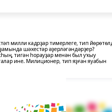
ктәп милли кадрҙар тимерлеге, тип йөрөтөл
рҙамында шәхестәр әҙерләгәндәрҙер?
ҡһың, тигән һорауҙар менән был уҡыу
алар ине. Милиционер, тип яҙған яуабын