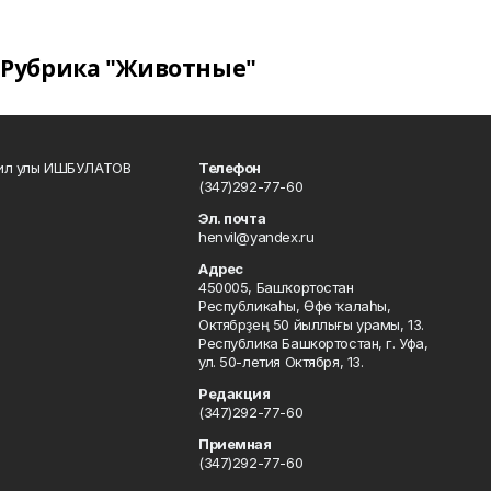
Рубрика "Животные"
кил улы ИШБУЛАТОВ
Телефон
(347)292-77-60
Эл. почта
henvil@yandex.ru
Адрес
450005, Башҡортостан
Республикаһы, Өфө ҡалаһы,
Октябрҙең 50 йыллығы урамы, 13.
Республика Башкортостан, г. Уфа,
ул. 50-летия Октября, 13.
Редакция
(347)292-77-60
Приемная
(347)292-77-60