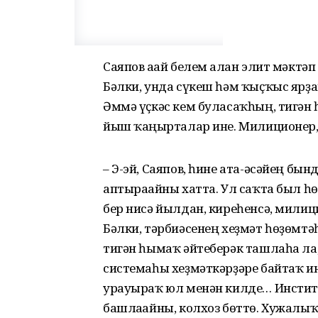
Саяпов ағай белем алған элит мәктә
Бәлки, унда сүкеш һәм ҡыҫҡыс ярҙ
Әммә үҫкәс кем буласаҡһың, тигән
йыш ҡаңғырталар ине. Милиционер, 
– Э-эй, Саяпов, һине ата-әсәйең бы
аптырағайны хатта. Ул саҡта был һө
бер нисә йылдан, киреһенсә, мили
Бәлки, тәрбиәсенең хеҙмәт һөҙөмтә
тигән һымаҡ әйтеберәк ташлаһа ла
системаһы хеҙмәткәрҙәре байтаҡ ин
урауыраҡ юл менән килде… Инстит
башлағайны, колхоз бөттө. Хужалыҡ