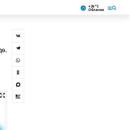
+26 °С
Облачно
дө.