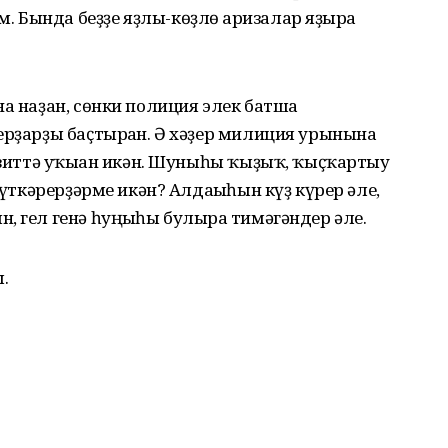
Бында беҙҙе яҙлы-көҙлө ғаризалар яҙырға
на наҙан, сөнки полиция элек батша
ерҙарҙы баҫтырған. Ә хәҙер милиция урынына
гәзиттә уҡыған икән. Шуныһы ҡыҙыҡ, ҡыҫҡартыу
 үткәрерҙәрме икән? Алдағыһын күҙ күрер әле,
, гел генә һуңғыһы булырға тимәгәндер әле.
.