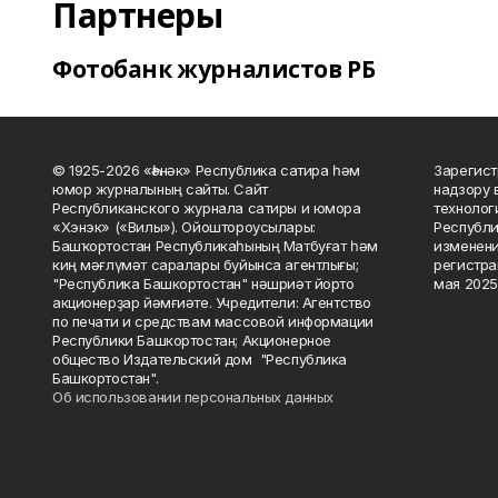
Партнеры
Фотобанк журналистов РБ
© 1925-2026 «Һәнәк» Республика сатира һәм
Зарегист
юмор журналының сайты. Сайт
надзору 
Республиканского журнала сатиры и юмора
технолог
«Хэнэк» («Вилы»). Ойоштороусылары:
Республи
Башҡортостан Республикаһының Матбуғат һәм
изменени
киң мәғлүмәт саралары буйынса агентлығы;
регистра
"Республика Башкортостан" нәшриәт йорто
мая 2025
акционерҙар йәмғиәте. Учредители: Агентство
по печати и средствам массовой информации
Республики Башкортостан; Акционерное
общество Издательский дом "Республика
Башкортостан".
Об использовании персональных данных