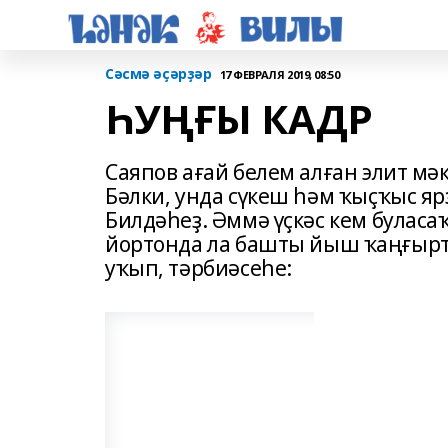
Сәсмә әҫәрҙәр
17 ФЕВРАЛЯ 2019, 08:50
ҺУҢҒЫ КАДР
Саяпов ағай белем алған элит мә
Бәлки, унда сүкеш һәм ҡыҫҡыс я
Билдәһеҙ. Әммә үҫкәс кем буласа
йортонда ла башты йыш ҡаңғырт
уҡып, тәрбиәсеһе: