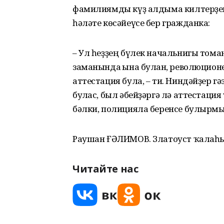
фамилиямды күҙ алдыма килтерҙем. 
һәләте көсәйеүсе бер гражданка:
– Ул һеҙҙең бүлек начальнигы тома
заманында ғына булған, революцион
аттестация була, – ти. Ниндәйҙер 
булғас, был әбейҙәргә лә аттестация
бәлки, полицияла беренсе булырмын
Раушан ҒӘЛИМОВ. Златоуст ҡалаһы
Читайте нас