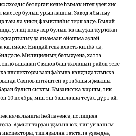
 колхозды бөтөргән кеше һымаҡ итеп үҙен хис
дҡа мастер булып урынлашты. Завод ябылыу
ндә тағы ла уның фамилияһы терк әлде. Былай
һында ул иң популяр булып ҡалыуҙан ҡурҡҡан
 ҡыҫҡартылыу ҙа янамаған ойошма эҙләй
а килмәне. Ниндәй генә власть килһә лә,
билдәле. Милицияның бөтмәүенә, хатта
өплө ышанған Саяпов баш ҡаланың район эске
стка инспекторы вазифаһына кандидатлыҡҡа
ында Саяпов иптәштең артабанғы яҙмышы
барған булып сыҡты. Ҡыҙғанысҡа ҡаршы, тик
гөн 10 ноябрь, мин эш башлағанға теүәл дүрт ай.
лек начальнигы һөйләүенсә, полицияға
өтөлә. Яҙмыштарҙан уҙмыш юҡ, тип уйланым
 инспекторы, тип яҙылған таҡтала үҙемдең