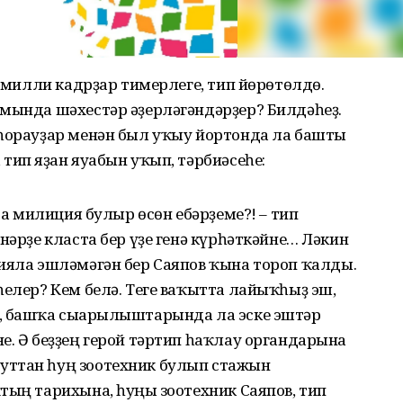
п милли кадрҙар тимерлеге, тип йөрөтөлдө.
амында шәхестәр әҙерләгәндәрҙер? Билдәһеҙ.
 һорауҙар менән был уҡыу йортонда ла башты
тип яҙған яуабын уҡып, тәрбиәсеһе:
нда милиция булыр өсөн ебәрҙеме?! – тип
нәрҙе класта бер үҙе генә күрһәткәйне… Ләкин
цияла эшләмәгән бер Саяпов ҡына тороп ҡалды.
һелер? Кем белә. Теге ваҡытта лайыҡһыҙ эш,
, башҡа сығарылыштарында ла эске эштәр
е. Ә беҙҙең герой тәртип һаҡлау органдарына
уттан һуң зоотехник булып стажын
тың тарихына, һуңғы зоотехник Саяпов, тип