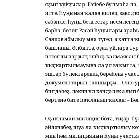
яҙып ҡуйҙылар. Ғәйебе булмаһа ла,
итте. Һуңынан ҡалаға килеп, заво
сәбәпле, һуңғы белгестәр исемлеге
барһа, бөтөн Рәсәй һуңғылары ара
Саяпов ябылыу ғына түгел, ә хатта
башланы. Әлбиттә, оҙаҡ уйларға тур
погонлыларҙың эшһеҙ ҡалмаясағы 
ҡыҫҡартылмауына ла ул ваҡытта, т
эштәр бүлектәренең береһенә уча
документтарын тапшырҙы… Ошо ур
билдәһеҙ, ләкин ул көндәлек алып 
бер генә бите һаҡланып ҡалған: – Бө
Оҙаҡламай милиция бөтә, тиҙәр, бү
әйләнәбеҙ, шуға ла ҡыҫҡартылыу к
мин һәм милицияның һуңғы участка