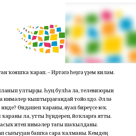
айыған ҡояшҡа ҡарап. – Иртәгә һеҙгә үҙем киләм.
уйланып ултырҙы. Һуң булһа ла, телевизорын
а нимәлер ҡыштырҙағандай тойолдо. Әллә
ҙә инде? Өндәшеп ҡараны, яуап биреүсе юҡ.
ы ҡараны ла, утты һүндереп, йоҡларға ятты.
 ап-асыҡ итеп нимәлер тағы шаҡылданы.
рап сығыуҙан башҡа сара ҡалманы. Кемдең