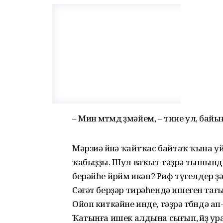
– Мин өмөтөмдө өҙмәйем, – тине ул, б
Мәрзиә өйөнә ҡайтҡас байтаҡ ҡына 
ҡабыҙҙы. Шул ваҡыт тәҙрә тышынд
берәйһе йөрөймө икән? Риф түгелдер 
Сәғәт берҙәр тирәһендә ишеген тағ
Ойоп киткәйне инде, тәҙрә төбөндә
Ҡатынға ишек алдына сығып, өйҙө у