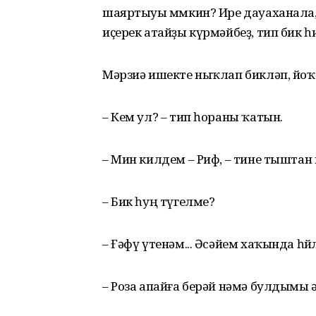
шаяртыуы мөмкин? Ире дауаханала, 
иҫерек атайҙы күрмәйбеҙ, тип бик һ
Мәрзиә ишекте ныҡлап бикләп, йо
– Кем ул? – тип һораны ҡатын.
– Мин килдем – Риф, – тине тыштан
– Бик һуң түгелме?
– Ғәфү үтенәм... Әсәйем хаҡында һөй
– Роза апайға берәй нәмә булдымы ә