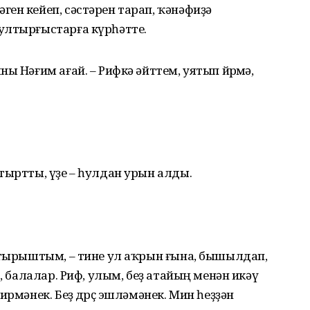
ен кейеп, сәстәрен тарап, ҡәнәфиҙә
ултырғыстарға күрһәтте.
ы Нәғим ағай. – Рифкә әйттем, уятып йөрөмә,
тыртты, үҙе – һулдан урын алды.
ә тырыштым, – тине ул аҡрын ғына, бышылдап,
р, балалар. Риф, улым, беҙ атайың менән икәү
ирмәнек. Беҙ дөрөҫ эшләмәнек. Мин һеҙҙән