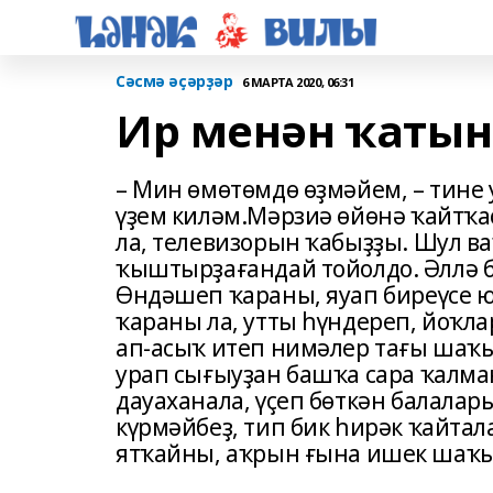
Сәсмә әҫәрҙәр
6 МАРТА 2020, 06:31
Ир менән ҡатын
– Мин өмөтөмдө өҙмәйем, – тине 
үҙем киләм.Мәрзиә өйөнә ҡайтҡа
ла, телевизорын ҡабыҙҙы. Шул 
ҡыштырҙағандай тойолдо. Әллә б
Өндәшеп ҡараны, яуап биреүсе ю
ҡараны ла, утты һүндереп, йоҡла
ап-асыҡ итеп нимәлер тағы шаҡ
урап сығыуҙан башҡа сара ҡалм
дауаханала, үҫеп бөткән балалар
күрмәйбеҙ, тип бик һирәк ҡайта
ятҡайны, аҡрын ғына ишек шаҡ