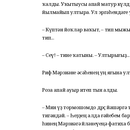
ҡалды. Уҡытыусы апай матур күлдәг
йылмайып ултыра. Ул эргәһендәге 
– Күптән йоҡлар ваҡыт, – тип мыжын
тип...
– Сеү! – тине ҡатыны. – Ултырығыҙ...
Риф Мәрзиәне әсәһенең уң яғына ул
Роза апай ауыр итеп тын алды.
– Мин үҙ тормошомдо дөрөҫ йәшәрг
тигәндәй. – Һеҙҙең алда ғәйебем ба
һинең Мәрзиәгә өйләнеүеңә фатиха б