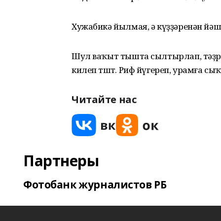
Хужабикә йылмая, ә күҙҙәренән йәш 
Шул ваҡыт тышта сылтырлап, тәҙрә 
килеп төштө. Риф йүгереп, урамға сы
Читайте нас
Партнеры
Фотобанк журналистов РБ