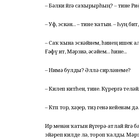
– Бәлки өйгә саҡырырһың? – тине Р
– Уф, эскән... – тине ҡатын. – Һуң би
– Саҡ ҡына эскәйнем, һинең ишек 
Ғәфү ит, Мәрзиә, әсәйем... һине...
– Нимә булды? Әллә сирләнеме?
– Килеп китһен, тине. Күрергә теләй
– Көтөп тор, хәҙер, тиҙ генә кейенәм дә..
Ир менән ҡатын йүгерә-атлай өйгә 
эйәреп килде лә, тороп ҡалды. Мәр