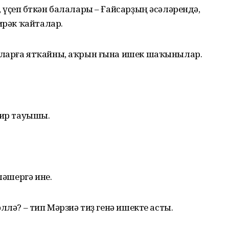
үҫеп бөткән балалары – Ғайсарҙың әсәләрендә,
ирәк ҡайталар.
ҡларға ятҡайны, аҡрын ғына ишек шаҡынылар.
 ир тауышы.
ләшергә ине.
ллә? – тип Мәрзиә тиҙ генә ишекте асты.