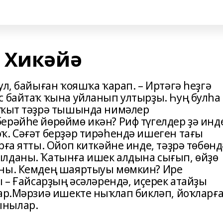
 Хикәйә
ул, байыған ҡояшҡа ҡарап. – Иртәгә һеҙгә
с байтаҡ ҡына уйланып ултырҙы. Һуң булһа
ваҡыт тәҙрә тышында нимәлер
ерәйһе йөрөймө икән? Риф түгелдер ҙә инд
ҡ. Сәғәт берҙәр тирәһендә ишеген тағы
рға ятты. Ойоп киткәйне инде, тәҙрә төбөнд
ылданы. Ҡатынға ишек алдына сығып, өйҙө
аны. Кемдең шаяртыуы мөмкин? Ире
ы – Ғайсарҙың әсәләрендә, иҫерек атайҙы
лар.Мәрзиә ишекте ныҡлап бикләп, йоҡларғ
ынылар.