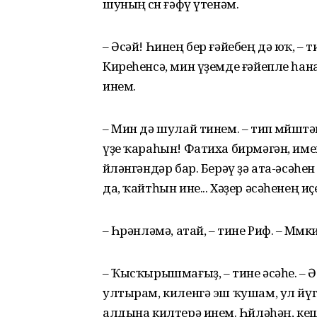
шуның өсөн ғәфү үтенәм.
– Әсәй! Һинең бер ғәйебең дә юҡ, – 
Киреһенсә, мин үҙемде ғәйепле һана
инем.
– Мин дә шулай тинем. – тип мөйөшт
үҙе ҡараһын! Фатиха бирмәгән, имеш.
өйләнгәндәр бар. Берәү ҙә ата-әсәһ
да, ҡайтһын ине... Хәҙер әсәһенең и
– Һөрәнләмә, атай, – тине Риф. – Мөм
– Ҡысҡырышмағыҙ, – тине әсәһе. – 
ултырам, киленгә эш ҡушам, ул йүге
алдына килтерә инем. Һөйләһәң, ке