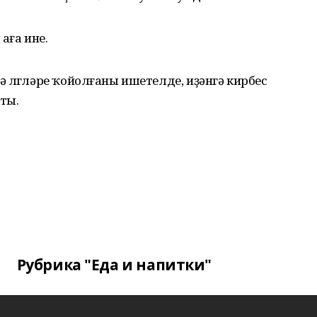
аға ине.
өлгөләре ҡойолғаны ишетелде, иҙәнгә кирбес
ҡты.
Рубрика "Еда и напитки"