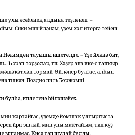
тине улы әсәһенең алдына теҙләнеп. –
йым. Сөнки мин өйләнәм, үҙем хәл итергә тейеш
ән Нәғимдең тауышы ишетелде. – Үҙе өйләнә бит,
.. Һорап торҙолар, ти. Хәҙер ана ике-өс тапҡыр
ен мәшәҡәтләп тормай. Өйләнер булғас, алһын
ҫенә төшкән. Поздно пить Боржоми!
кин булһа, ипле генә һөйләшәйек.
Ә мин ҡартайғас, үҙемде йомшаҡ ултырғыста
реп йөрөп эшләй, мин уны маҡтайым, тип күҙ
ше ышанмаҫ. Кисә тап шулай булды.