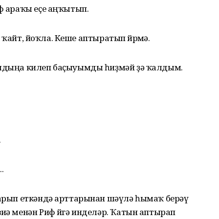
иф араҡы еҫе аңҡытып.
т, ҡайт, йоҡла. Кеше аптыратып йөрөмә.
алдыңа килеп баҫыуымды һиҙмәй ҙә ҡалдым.
.
.
барып еткәндә арттарынан шәүлә һымаҡ берәү
зиә менән Риф өйгә инделәр. Ҡатын аптырап