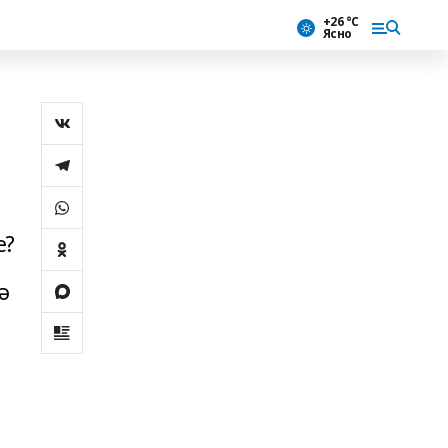
+26 °С
Ясно
е?
ә
а