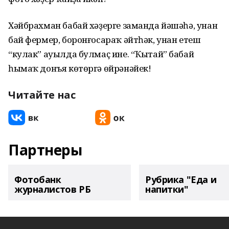
Хәйбрахман бабай хәҙерге заманда йәшәһә, унан
бай фермер, боронғосараҡ әйтһәк, унан етеш
“кулак” ауылда булмаҫ ине. “Ҡытай” бабай
һымаҡ донъя көтөргә өйрәнәйек!
Читайте нас
Партнеры
Фотобанк
Рубрика "Еда и
журналистов РБ
напитки"