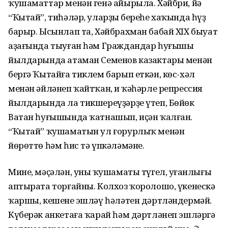
ҡушаматтар менән генә айырыла. Хәйбри, йә
“Ҡытай”, тиһәләр, уларҙың береһе хаҡында һүҙ
барыр. Ысынлап та, Хәйбрахман бабай ХIХ быуат
аҙағында тыуған һәм Граждандар һуғышы
йылдарында атаман Семенов казактары менән
бергә Ҡытайға тиклем барып еткән, көс-хәл
менән әйләнеп ҡайтҡан, иң ҡәһәрле репрессия
йылдарында ла тикшереүҙәрҙе үтеп, Бөйөк
Ватан һуғышында ҡатнашып, иҫән ҡалған.
“Ҡытай” ҡушаматын ул ғорурлыҡ менән
йөрөттө һәм һис тә үпкәләмәне.
Мине, мәҫәлән, уның ҡушаматы түгел, уңғанлығы
аптырата торғайны. Колхоз ҡоролошо, үкенескә
ҡаршы, кешенең эшләү һәләтен дәртләндермәй.
Күберәк анкетаға ҡарай һәм дәртләнеп эшләргә