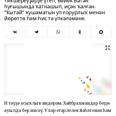
тикшереүҙәрҙе үтеп, Бөйөк Ватан
һуғышында ҡатнашып, иҫән ҡалған.
“Ҡытай” ҡушаматын ул ғорурлыҡ менән
йөрөттө һәм һис тә үпкәләмәне.
Иң тәүҙә асыҡлыҡ индерәм, Хәйбрахмандар беҙҙең
ауылда бер нисәү. Улар егәрлелек йәһәтенән һәм