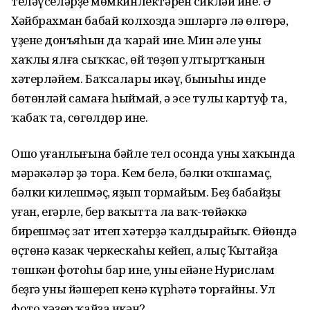
теләүселәрҙең мөмкинлектәрен сикләй ине. Ә
Хәйбрахман бабай колхозда эшләргә лә өлгөрә,
үҙенең донъяһын да ҡарай ине. Мин әле уның
хаҡлы ялға сыҡҡас, өй төҙөп ултыртҡанын
хәтерләйем. Баҡсалары икәү, быныһы инде
бөтөнләй самаға һыймай, ә эсе тулы картуф та,
ҡабаҡ та, сөгөлдөр ине.
Ошо уңғанлығына бәйле тел осонда уның хаҡында
мәрәкәләр ҙә тора. Кем белә, бәлки оҡшамаҫ,
бәлки килешмәҫ, яҙып тормайым. Беҙ бабайҙы
уңған, егәрле, бер ваҡытта ла ваҡ-төйәккә
бирешмәҫ зат итеп хәтерҙә ҡалдырайыҡ. Өйөндә
өҫтөнә казак черкескаһы кейеп, алыҫ Ҡытайҙа
төшкән фотоһы бар ине, уның ейәне Нурислам
беҙгә уны йәшереп кенә күрһәтә торғайны. Ул
фото хәҙер ҡайҙа икән?