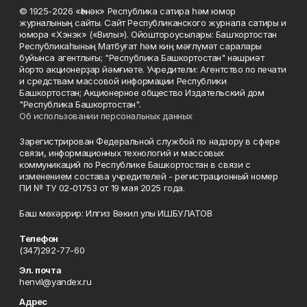
© 1925-2026 «Һәнәк» Республика сатира һәм юмор
журналының сайты. Сайт Республиканского журнала сатиры и
юмора «Хэнэк» («Вилы»). Ойоштороусылары: Башҡортостан
Республикаһының Матбуғат һәм киң мәғлүмәт саралары
буйынса агентлығы; "Республика Башкортостан" нәшриәт
йорто акционерҙар йәмғиәте. Учредители: Агентство по печати
и средствам массовой информации Республики
Башкортостан; Акционерное общество Издательский дом
"Республика Башкортостан".
Об использовании персональных данных
Зарегистрирован Федеральной службой по надзору в сфере
связи, информационных технологий и массовых
коммуникаций по Республике Башкортостан в связи с
изменением состава учредителей - регистрационный номер
ПИ № ТУ 02-01753 от 19 мая 2025 года.
Баш мөхәррир: Илгиз Вәкил улы ИШБУЛАТОВ
Телефон
(347)292-77-60
Эл. почта
henvil@yandex.ru
Адрес