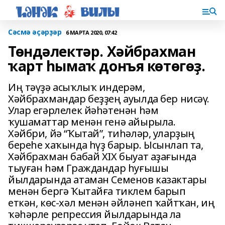
Сәсмә әҫәрҙәр
6 МАРТА 2020, 07:42
Төндәлектәр. Хәйбрахман
ҡарт һымаҡ донъя көтөгөҙ.
Иң тәүҙә асыҡлыҡ индерәм,
Хәйбрахмандар беҙҙең ауылда бер нисәү.
Улар егәрлелек йәһәтенән һәм
ҡушаматтар менән генә айырыла.
Хәйбри, йә “Ҡытай”, тиһәләр, уларҙың
береһе хаҡында һүҙ барыр. Ысынлап та,
Хәйбрахман бабай ХIХ быуат аҙағында
тыуған һәм Граждандар һуғышы
йылдарында атаман Семенов казактары
менән бергә Ҡытайға тиклем барып
еткән, көс-хәл менән әйләнеп ҡайтҡан, иң
ҡәһәрле репрессия йылдарында ла