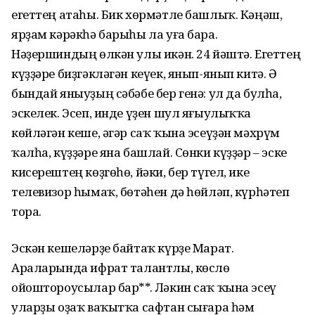
егеттең атаһы. Бик хөрмәтле башлыҡ. Кәңәш,
ярҙам кәрәкһә барыһы ла уға бара.
Нәҙершиндың өлкән улы икән. 24 йәштә. Егеттең
күҙҙәре биҙгәкләгән кеүек, янып-янып китә. Ә
бындай яныуҙың сәбәбе бер генә: ул да булһа,
эскелек. Эсеп, инде үҙен шул яғыулыҡҡа
көйләгән кеше, әгәр саҡ ҡына эсеүҙән мәхрүм
ҡалһа, күҙҙәре яна башлай. Сөнки күҙҙәр – эске
кисерештең көҙгөһө, йәки, бер түгел, ике
телевизор һымаҡ, бөтәһен дә һөйләп, күрһәтеп
тора.
Эскән кешеләрҙе байтаҡ күрҙе Марат.
Араларында ифрат талантлы, көслө
ойоштороусылар бар**. Ләкин саҡ ҡына эсеү
уларҙы оҙаҡ ваҡытҡа сафтан сығара һәм