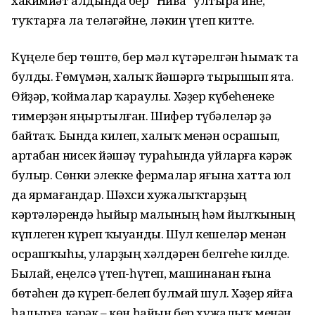
хакимиәт алдында бер “Нива” ултыра ине,
туҡтарға ла теләгәйне, ләкин үтеп китте.
Күңеле бер төштө, бер мәл күтәрелгән һымаҡ та
булды. Ғөмүмән, халыҡ йәшәргә тырышып ята.
Өйҙәр, ҡоймалар ҡараулы. Хәҙер күбеһенеке
тимерҙән яңыртылған. Шифер түбәлеләр ҙә
байтаҡ. Бында килеп, халыҡ менән осрашып,
артабан нисек йәшәү тураһында уйларға кәрәк
булыр. Сөнки элекке фермалар яғына хатта юл
да ярмағандар. Шәхси хужалыҡтарҙың
кәртәләрендә һыйыр малының һәм йылҡының
күплеген күреп ҡыуанды. Шул кешеләр менән
осрашҡыһы, уларҙың хәлдәрен белгеһе килде.
Былай, еңелсә үтеп-һүтеп, машинанан ғына
бөтәһен дә күреп-белеп булмай шул. Хәҙер яйға
һалырға кәрәк – көн һайын бер хужалыҡ менән