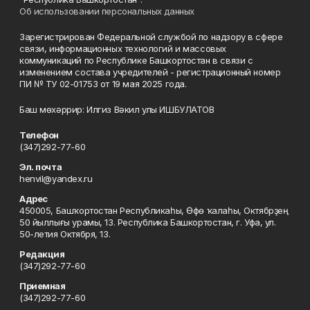
Об использовании персональных данных
Зарегистрирован Федеральной службой по надзору в сфере
связи, информационных технологий и массовых
коммуникаций по Республике Башкортостан в связи с
изменением состава учредителей - регистрационный номер
ПИ № ТУ 02-01753 от 19 мая 2025 года.
Баш мөхәррир: Илгиз Вәкил улы ИШБУЛАТОВ
Телефон
(347)292-77-60
Эл. почта
henvil@yandex.ru
Адрес
450005, Башҡортостан Республикаһы, Өфө ҡалаһы, Октябрҙең
50 йыллығы урамы, 13. Республика Башкортостан, г. Уфа, ул.
50-летия Октября, 13.
Редакция
(347)292-77-60
Приемная
(347)292-77-60