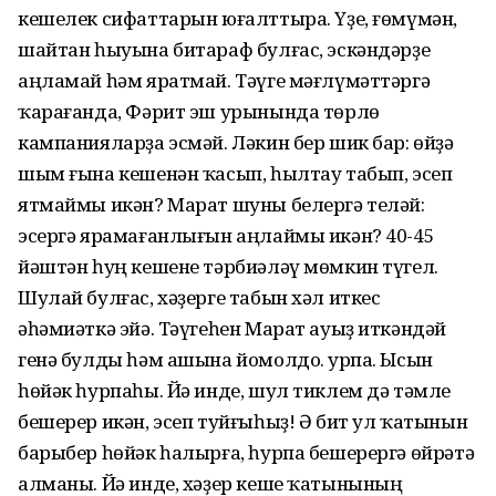
кешелек сифаттарын юғалттыра. Үҙе, ғөмүмән,
шайтан һыуына битараф булғас, эскәндәрҙе
аңламай һәм яратмай. Тәүге мәғлүмәттәргә
ҡарағанда, Фәрит эш урынында төрлө
кампанияларҙа эсмәй. Ләкин бер шик бар: өйҙә
шым ғына кешенән ҡасып, һылтау табып, эсеп
ятмаймы икән? Марат шуны белергә теләй:
эсергә ярамағанлығын аңлаймы икән? 40-45
йәштән һуң кешене тәрбиәләү мөмкин түгел.
Шулай булғас, хәҙерге табын хәл иткес
әһәмиәткә эйә. Тәүгеһен Марат ауыҙ иткәндәй
генә булды һәм ашына йомолдо. Һурпа. Ысын
һөйәк һурпаһы. Йә инде, шул тиклем дә тәмле
бешерер икән, эсеп туйғыһыҙ! Ә бит ул ҡатынын
барыбер һөйәк һалырға, һурпа бешерергә өйрәтә
алманы. Йә инде, хәҙер кеше ҡатынының