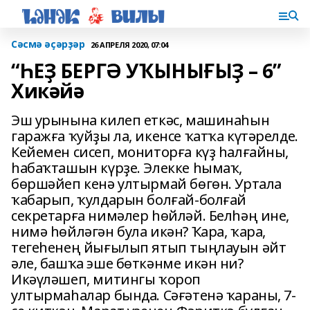
Сәсмә әҫәрҙәр
26 АПРЕЛЯ 2020, 07:04
“ҺЕҘ БЕРГӘ УҠЫНЫҒЫҘ – 6”
Хикәйә
Эш урынына килеп еткәс, машинаһын
гаражға ҡуйҙы ла, икенсе ҡатҡа күтәрелде.
Кейемен сисеп, мониторға күҙ һалғайны,
һабаҡташын күрҙе. Элекке һымаҡ,
бөршәйеп кенә ултырмай бөгөн. Уртала
ҡабарып, ҡулдарын болғай-болғай
секретарға нимәлер һөйләй. Белһәң ине,
нимә һөйләгән була икән? Ҡара, ҡара,
тегеһенең йығылып ятып тыңлауын әйт
әле, башҡа эше бөткәнме икән ни?
Икәүләшеп, митингы ҡороп
ултырмаһалар бында. Сәғәтенә ҡараны, 7-