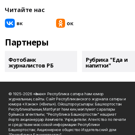
Читайте нас
Партнеры
Фотобанк
Рубрика "Еда и
журналистов РБ
напитки"
© 1925-2026 «Һәнәк» Республика сатира һәм юмор
журналының сайты. Сайт Республиканского журнала сатиры и
юмора «Хэнэк» («Вилы»). Ойоштороусылары: Башҡортостан
Республикаһының Матбуғат һәм киң мәғлүмәт саралары
буйынса агентлығы; "Республика Башкортостан" нәшриәт
йорто акционерҙар йәмғиәте. Учредители: Агентство по печати
и средствам массовой информации Республики
Башкортостан; Акционерное общество Издательский дом
"Республика Башкортостан".