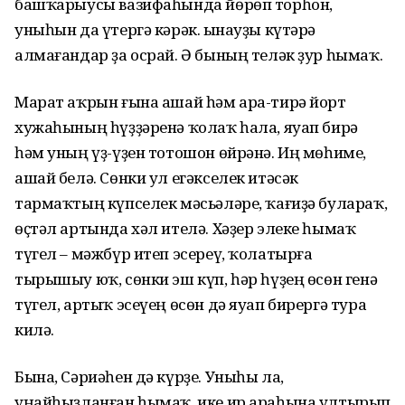
башҡарыусы вазифаһында йөрөп торһон,
уныһын да үтергә кәрәк. Һынауҙы күтәрә
алмағандар ҙа осрай. Ә бының теләк ҙур һымаҡ.
Марат аҡрын ғына ашай һәм ара-тирә йорт
хужаһының һүҙҙәренә ҡолаҡ һала, яуап бирә
һәм уның үҙ-үҙен тотошон өйрәнә. Иң мөһиме,
ашай белә. Сөнки ул егәкселек итәсәк
тармаҡтың күпселек мәсьәләре, ҡағиҙә булараҡ,
өҫтәл артында хәл ителә. Хәҙер элеке һымаҡ
түгел – мәжбүр итеп эсереү, ҡолатырға
тырышыу юҡ, сөнки эш күп, һәр һүҙең өсөн генә
түгел, артыҡ эсеүең өсөн дә яуап бирергә тура
килә.
Бына, Сәриәһен дә күрҙе. Уныһы ла,
уңайһыҙланған һымаҡ, ике ир араһына ултырып