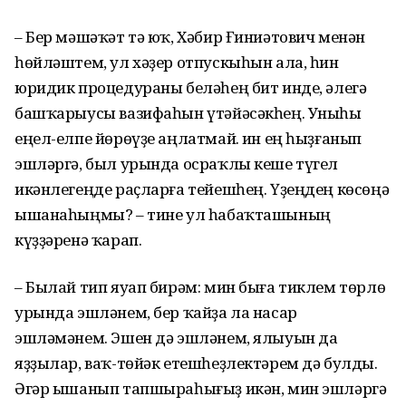
– Бер мәшәҡәт тә юҡ, Хәбир Ғиниәтович менән
һөйләштем, ул хәҙер отпускыһын ала, һин
юридик процедураны беләһең бит инде, әлегә
башҡарыусы вазифаһын үтәйәсәкһең. Уныһы
еңел-елпе йөрөүҙе аңлатмай. Һин ең һыҙғанып
эшләргә, был урында осраҡлы кеше түгел
икәнлегеңде раҫларға тейешһең. Үҙеңдең көсөңә
ышанаһыңмы? – тине ул һабаҡташының
күҙҙәренә ҡарап.
– Былай тип яуап бирәм: мин быға тиклем төрлө
урында эшләнем, бер ҡайҙа ла насар
эшләмәнем. Эшен дә эшләнем, ялыуын да
яҙҙылар, ваҡ-төйәк етешһеҙлектәрем дә булды.
Әгәр ышанып тапшыраһығыҙ икән, мин эшләргә