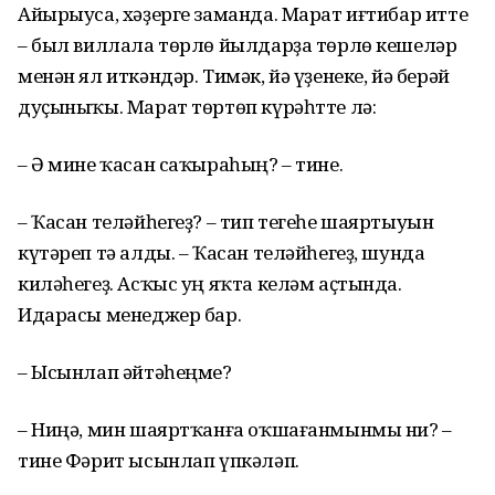
Айырыуса, хәҙерге заманда. Марат иғтибар итте
– был виллала төрлө йылдарҙа төрлө кешеләр
менән ял иткәндәр. Тимәк, йә үҙенеке, йә берәй
дуҫыныҡы. Марат төртөп күрәһтте лә:
– Ә мине ҡасан саҡыраһың? – тине.
– Ҡасан теләйһегеҙ? – тип тегеһе шаяртыуын
күтәреп тә алды. – Ҡасан теләйһегеҙ, шунда
киләһегеҙ. Асҡыс уң яҡта келәм аҫтында.
Идарасы менеджер бар.
– Ысынлап әйтәһеңме?
– Ниңә, мин шаяртҡанға оҡшағанмынмы ни? –
тине Фәрит ысынлап үпкәләп.