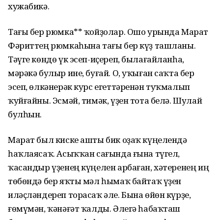
хужабикә.
Тағы бер рюмка** ҡойҙолар. Ошо урында Марат
Фәриттең рюмкаһына тағы бер күҙ ташланы.
Тәүге көндө үк эсеп-иҫереп, былағайланһа,
мәрәкә булыр ине, буғай. О, уҡыған саҡта бер
эсеп, өлкәнерәк курс егеттәренән туҡмалып
ҡуйғайны. Эсмәй, тимәк, үҙен тота белә. Шулай
булһын.
Марат был киске ашты бик оҙаҡ күңелендә
һаҡлаясаҡ. Асыҡҡан сағында ғына түгел,
ҡасандыр үҙенең күңелен арбаған, хәтеренең иң
төбөндә бер яҡты мәл һымаҡ байтаҡ үҙен
иләҫләндереп торасаҡ әле. Бына өйөн күрҙе,
ғөмүмән, ҡәнәғәт ҡалды. Әлегә һабаҡташ