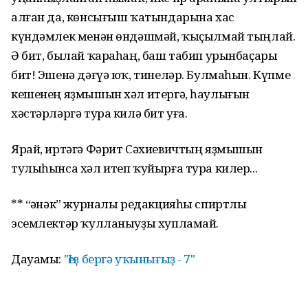
алған да, көнсығыш ҡатындарына хас
күндәмлек менән өндәшмәй, ҡыҫылмай тыңлай.
Ә бит, былай ҡараһаң, баш табип урынбаҫары
бит! Эшенә дәғүә юҡ, тинеләр. Булмаһын. Күпме
кешенең яҙмышын хәл итергә, һаулығын
хәстәрләргә тура килә бит уға.
Ярай, иртәгә Фәрит Сәхиевичтың яҙмышын
тулыһынса хәл итеп ҡуйырға тура килер...
** “Һәнәк” журналы редакцияһы спиртлы
эсемлектәр ҡулланыуҙы хупламай.
Дауамы:
"Һеҙ бергә уҡынығыҙ - 7"