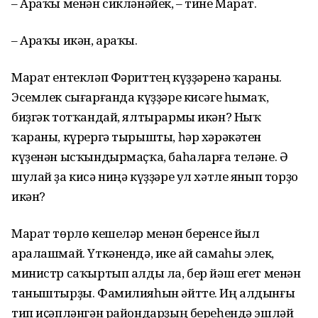
– Араҡы менән сикләнәйек, – тине Марат.
– Араҡы икән, араҡы.
Марат ентекләп Фәриттең күҙҙәренә ҡараны.
Эсемлек сығарғанда күҙҙәре кисәге һымаҡ,
биҙгәк тотҡандай, ялтырармы икән? Ныҡ
ҡараны, күрергә тырышты, һәр хәрәкәтен
күҙенән ысҡындырмаҫҡа, баһаларға теләне. Ә
шулай ҙа кисә ниңә күҙҙәре ул хәтле янып торҙо
икән?
Марат төрлө кешеләр менән беренсе йыл
аралашмай. Үткәнендә, ике ай самаһы элек,
министр саҡыртып алды ла, бер йәш егет менән
таныштырҙы. Фамилияһын әйтте. Иң алдынғы
тип иҫәпләнгән райондарҙың береһендә эшләй