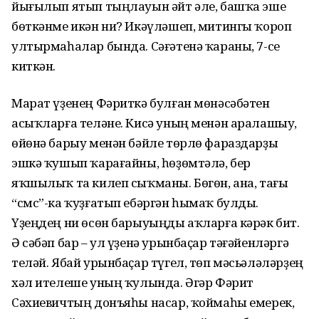
йығылып ятып тыңлауын әйт әле, башҡа эше
бөткәнме икән ни? Икәүләшеп, митингы ҡороп
ултырмаһалар бында. Сәғәтенә ҡараны, 7-се
киткән.
Марат үҙенең Фәриткә булған мөнәсәбәтен
асыҡларға теләне. Кисә уның менән аралашыу,
өйөнә барыу менән бәйле төрлө фараздарҙы
эшкә ҡушып ҡарағайны, һөҙөмтәлә, бер
яҡшылыҡ та килеп сыҡманы. Бөгөн, ана, тағы
“смс”-ка ҡуҙғатып ебәргән һымаҡ булды.
Үҙеңдең ни өсөн барыуыңды аҡларға кәрәк бит.
Ә сәбәп бар – ул үҙенә урынбаҫар тәғәйенләргә
теләй. Ябай урынбаҫар түгел, төп мәсьәләләрҙең
хәл ителеше уның ҡулында. Әгәр Фәрит
Сәхиевичтың донъяһы насар, ҡоймаһы емерек,