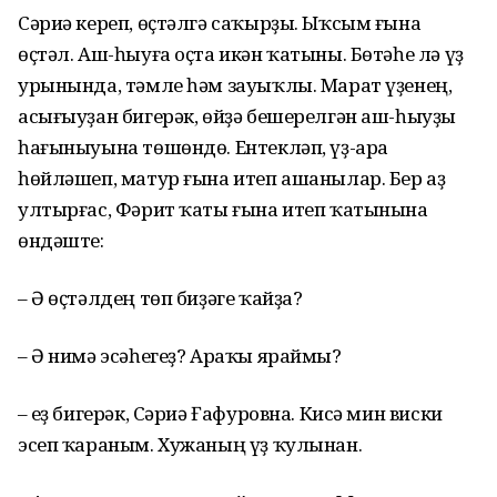
Сәриә кереп, өҫтәлгә саҡырҙы. Ыҡсым ғына
өҫтәл. Аш-һыуға оҫта икән ҡатыны. Бөтәһе лә үҙ
урынында, тәмле һәм зауыҡлы. Марат үҙенең,
асығыуҙан бигерәк, өйҙә бешерелгән аш-һыуҙы
һағыныуына төшөндө. Ентекләп, үҙ-ара
һөйләшеп, матур ғына итеп ашанылар. Бер аҙ
ултырғас, Фәрит ҡаты ғына итеп ҡатынына
өндәште:
– Ә өҫтәлдең төп биҙәге ҡайҙа?
– Ә нимә эсәһегеҙ? Араҡы яраймы?
– Һеҙ бигерәк, Сәриә Ғафуровна. Кисә мин виски
эсеп ҡараным. Хужаның үҙ ҡулынан.