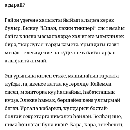
аҫырай?
Район үҙәгенә халыҡты йыйып алырға кәрәк
булыр. Бынау “Ышан, ләкин тикшер!” системаһы
байтаҡ ҡына мәсьәләләрҙе хәл итегә мөмкинлек
бирә, “ҡарлуғас”тарҙы кәметә. Урындағы гәзит
менән телевидение ла күңелле ваҡиғаларҙан
алыҫ китә алмай.
Эш урынына килеп еткәс, машинаһын гаражға
ҡуйҙы ла, икенсе ҡатҡа күтәрелде. Кейемен
сисеп, мониторға күҙ һалғайны, һабаҡташын
күрҙе. Элекке һымаҡ, бөршәйеп кенә ултырмай
бөгөн. Уртала ҡабарып, ҡулдарын болғай-
болғай секретарға нимәлер һөйләй. Белһәң ине,
нимә һөйләгән була икән? Ҡара, ҡара, тегеһенең