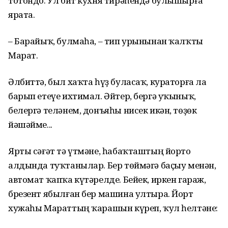
тотондо. Ул бит кухня тирәһендә булышырға
ярата.
– Барайыҡ, булмаһа, – тип урынынан ҡалҡты
Марат.
Әлбиттә, был хаҡта һүҙ буласаҡ, кураторға ла
барып етеүе ихтимал. Әйтер, бергә уҡыныҡ,
белергә теләнем, донъяһы нисек икән, төҙөк
йәшәйме...
Ярты сәғәт тә үтмәне, һабаҡташтың йорто
алдында туҡтанылар. Бер төймәгә баҫыу менән,
автомат ҡапҡа күтәрелде. Бейек, иркен гараж,
брезент ябылған бер машина ултыра. Йорт
хужаһы Мараттың ҡарашын күреп, ҡул һелтәне: