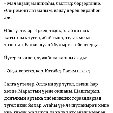
– Малайҙың машинаһы, былтыр бәрҙергәйне.
Әле ремонтлатманым, йәйәү йөрөп өйрәнһен
әле.
Өйкә үттеләр. Иркен, төҙөк, әллә ни шаҡ
ҡатырлыҡ түгел, ябай ғына, зауыҡ менән
төҙөлгән. Бәлки шулай булырға тейештер ҙә.
Йүгереп килеп, хужабикә ҡаршы алды:
– Әйҙә, керегеҙ, кер. Көтәбеҙ. Рәхим итегеҙ!
Залға үттеләр. Әллә ни ҙур түгел, ләкин, һәр
хәлдә, Мараттың үҙенә оҡшаны. Шаштырып,
донъяның артына тибеп йәшәй торғандарҙан
түгел икән былар. Атаһы үҙе лә шулайыраҡ кеше
ине, тимәк, малайын да хәләл аҡсаның ҡәҙерен