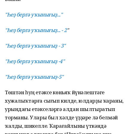
"Һеҙ бергә уҡынығыҙ..."
"Һеҙ бергә уҡынығыҙ... - 2
"
"Һеҙ бергә уҡынығыҙ - 3"
"Һеҙ бергә уҡынығыҙ -4"
"Һеҙ бергә уҡынығыҙ-5"
Төштән һуң етәксе көньяҡ йүнәлештәге
хужалыҡтарға сығып килде, юлдарҙы ҡараны,
урындағы етәкселәргә алдан шылтыратып
торманы. Улары был хәлде үҙҙәре лә белмәй
ҡалды, шикелле. Ҡарағайлыны үткәндә