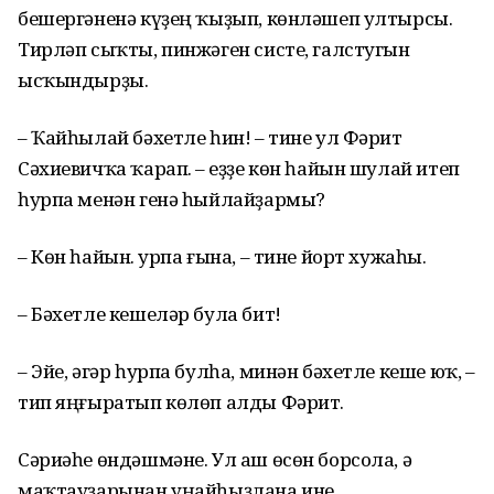
бешергәненә күҙең ҡыҙып, көнләшеп ултырсы.
Тирләп сыҡты, пинжәген систе, галстугын
ысҡындырҙы.
– Ҡайһылай бәхетле һин! – тине ул Фәрит
Сәхиевичҡа ҡарап. – Һеҙҙе көн һайын шулай итеп
һурпа менән генә һыйлайҙармы?
– Көн һайын. Һурпа ғына, – тине йорт хужаһы.
– Бәхетле кешеләр була бит!
– Эйе, әгәр һурпа булһа, минән бәхетле кеше юҡ, –
тип яңғыратып көлөп алды Фәрит.
Сәриәһе өндәшмәне. Ул аш өсөн борсола, ә
маҡтауҙарынан уңайһыҙлана ине.