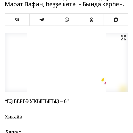
Марат Вафич, һеҙҙе көтә. – Бында керһен.
“ҺЕҘ БЕРГӘ УҠЫНЫҒЫҘ – 6”
Хикәйә
Башы: