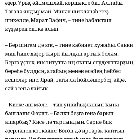
әҙер. Урыҫ әйтмешләй, көршәкте бит Аллаһы
Тәғәлә яндырмай. Минән шикләнәһегеҙ
шикелле, Марат Вафич, – тине һабаҡташ
күҙҙәрен ситкә алып.
– Бер шигем дә юҡ, – тине кабинет хужаһы. Сөнки
мин һине хәҙер ҡырҡ йылдан артыҡ беләм.
Бергә үҫтек, институтта иң яҡшы студенттарҙың
береһе булдың, атайың менән әсәйең һәйбәт
кешеләр ине. Ярай, тағы ла һөйләшербеҙ, әйҙә,
сәй эсеп алайыҡ.
– Киске аш мәле, – тип уңайһыҙланып ҡына
башланы Фәрит. – Бәлки беҙгә генә барып
ашарбыҙ? Кисә лә тартындың. Сәриә бик
әҙерләнеп көткәйне. Бөгөн дә иртәрәк ҡайтып