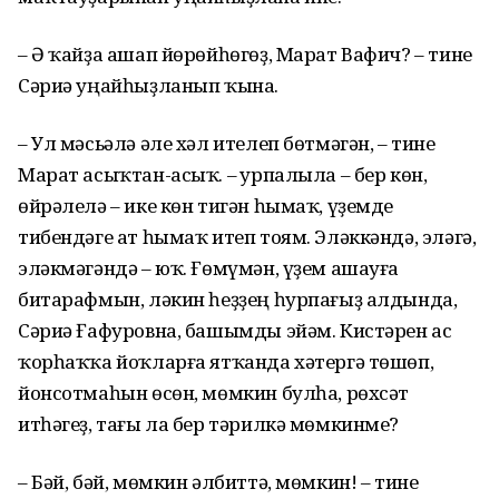
– Ә ҡайҙа ашап йөрөйһөгөҙ, Марат Вафич? – тине
Сәриә уңайһыҙланып ҡына.
– Ул мәсьәлә әле хәл ителеп бөтмәгән, – тине
Марат асыҡтан-асыҡ. – Һурпалыла – бер көн,
өйрәлелә – ике көн тигән һымаҡ, үҙемде
тибендәге ат һымаҡ итеп тоям. Эләккәндә, эләгә,
эләкмәгәндә – юҡ. Ғөмүмән, үҙем ашауға
битарафмын, ләкин һеҙҙең һурпағыҙ алдында,
Сәриә Ғафуровна, башымды эйәм. Кистәрен ас
ҡорһаҡҡа йоҡларға ятҡанда хәтергә төшөп,
йонсотмаһын өсөн, мөмкин булһа, рөхсәт
итһәгеҙ, тағы ла бер тәрилкә мөмкинме?
– Бәй, бәй, мөмкин әлбиттә, мөмкин! – тине