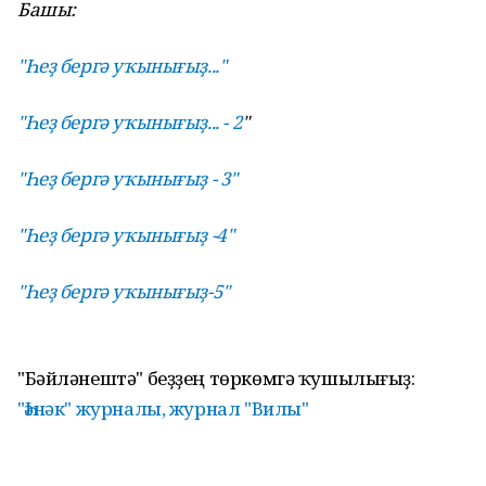
Башы:
"Һеҙ бергә уҡынығыҙ..."
"Һеҙ бергә уҡынығыҙ... - 2
"
"Һеҙ бергә уҡынығыҙ - 3"
"Һеҙ бергә уҡынығыҙ -4"
"Һеҙ бергә уҡынығыҙ-5"
"Бәйләнештә" беҙҙең төркөмгә ҡушылығыҙ:
"Һәнәк" журналы, журнал "Вилы"