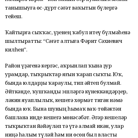
танышыуға өс-дүрт сәғәт ваҡытын бүлергә
тейеш.
Ҡайтырға сыҡҡас, үҙенең ҡабул итеү бүлмәһенә
шылтыратты: “Сәғәт алтыға Фәрит Сәхиевич
килһен”.
Район үҙәгенә кергәс, аҡрынлап ҡына ҙур
урамдар, тыҡрыҡтар яғын ҡарап сыҡты. Юҡ,
бында юлдарҙы ҡараулы, тип әйтеп булмай.
Әйткәнде, ҡушҡанды эшләргә күнеккәндәрҙер,
ләкин яуаплылыҡ, кешегә хөрмәт тигән нәмә
бында юҡ. Бына шуның һымаҡ ваҡ-төйәктән
башлана инде кешегә мөнәсәбәт. Әгәр кешеләр
тыҡрыҡтан йәйәүләп тә үтә алмай икән, улар
ниңә һалым түләй һәм ни өсөн был власты