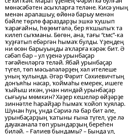
се киткән. Марат үҙенең Фәриткә булған
мөнәсәбәтен асыҡларға теләне. Кисә уның
менән аралашыу, өйөнә барыу менән
бәйле төрлө фараздарҙы эшкә ҡушып
ҡарағайны, һөҙөмтәлә, бер яҡшылыҡ та
килеп сыҡманы. Бөгөн, ана, тағы “смс”-ка
ҡуҙғатып ебәргән һымаҡ булды. Үҙеңдең
ни өсөн барыуыңды аҡларға кәрәк бит. Ә
сәбәп бар – ул үҙенә урынбаҫар
тәғәйенләргә теләй. Ябай урынбаҫар
түгел, төп мәсьәләләрҙең хәл ителеше
уның ҡулында. Әгәр Фәрит Сәхиевичтың
донъяһы насар, ҡоймаһы емерек, ишеге
ҡыйыш икән, унан ниндәй урынбаҫар
сығыуы мөмкин? Хәҙер кешеләр өйҙәрҙе
зиннәтле һарайҙар һымаҡ ҡойоп ҡуялар.
Шунан һуң, унда Сәриә лә бар бит әле,
урынбаҫарҙың ҡатыны ғына түгел, үҙе лә
дауаханала төп урындарҙың береһен
биләй. – Ғәлиев бындамы? – Бында ул,