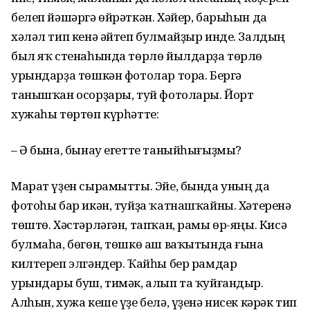
белеп йәшәргә өйрәткән. Хәйер, барыһын да
хәләл тип кенә әйтеп булмайҙыр инде. Залдың
был яҡ стенаһында төрлө йылдарҙа төрлө
урындарҙа төшкән фотолар тора. Бергә
танышҡан осорҙары, туй фотолары. Йорт
хужаһы төртөп күрһәтте:
– Ә бына, бынау егетте таныйһығыҙмы?
Марат үҙен сырамытты. Эйе, бында уның да
фотоһы бар икән, туйҙа ҡатнашҡайны. Хәтеренә
төштө. Хәстәрләгән, тапҡан, рамы өр-яңы. Кисә
булмаһа, бөгөн, төшкө аш ваҡытында ғына
килтереп элгәндер. Ҡайһы бер рамдар
урындары буш, тимәк, алып та ҡуйғандыр.
Алһын, хужа кеше үҙе белә, үҙенә нисек кәрәк тип