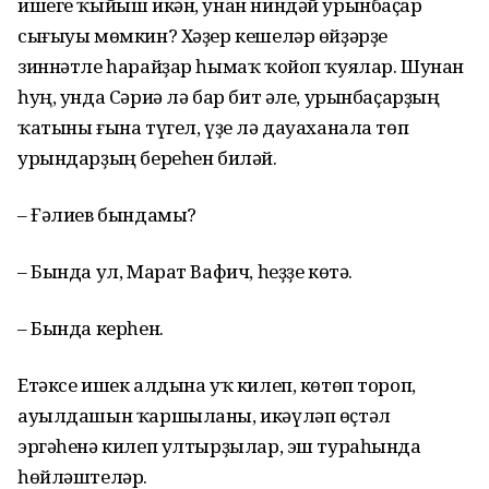
ишеге ҡыйыш икән, унан ниндәй урынбаҫар
сығыуы мөмкин? Хәҙер кешеләр өйҙәрҙе
зиннәтле һарайҙар һымаҡ ҡойоп ҡуялар. Шунан
һуң, унда Сәриә лә бар бит әле, урынбаҫарҙың
ҡатыны ғына түгел, үҙе лә дауаханала төп
урындарҙың береһен биләй.
– Ғәлиев бындамы?
– Бында ул, Марат Вафич, һеҙҙе көтә.
– Бында керһен.
Етәксе ишек алдына уҡ килеп, көтөп тороп,
ауылдашын ҡаршыланы, икәүләп өҫтәл
эргәһенә килеп ултырҙылар, эш тураһында
һөйләштеләр.