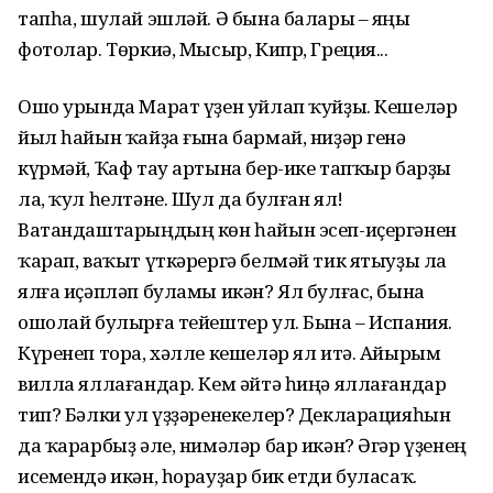
тапһа, шулай эшләй. Ә бына балары – яңы
фотолар. Төркиә, Мысыр, Кипр, Греция...
Ошо урында Марат үҙен уйлап ҡуйҙы. Кешеләр
йыл һайын ҡайҙа ғына бармай, ниҙәр генә
күрмәй, Ҡаф тау артына бер-ике тапҡыр барҙы
ла, ҡул һелтәне. Шул да булған ял!
Ватандаштарыңдың көн һайын эсеп-иҫергәнен
ҡарап, ваҡыт үткәрергә белмәй тик ятыуҙы ла
ялға иҫәпләп буламы икән? Ял булғас, бына
ошолай булырға тейештер ул. Бына – Испания.
Күренеп тора, хәлле кешеләр ял итә. Айырым
вилла яллағандар. Кем әйтә һиңә яллағандар
тип? Бәлки ул үҙҙәренекелер? Декларацияһын
да ҡарарбыҙ әле, нимәләр бар икән? Әгәр үҙенең
исемендә икән, һорауҙар бик етди буласаҡ.