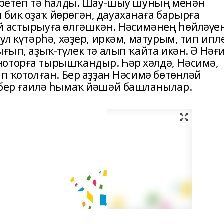
керетеп тә һалды. Шау-шыу шуның менән
бик оҙаҡ йөрөгән, дауаханаға барырға
й астырыуға өлгәшкән. Нәсимәнең һөйләүе
ул күтәрһә, хәҙер, иркәм, матурым, тип ипл
ығып, аҙыҡ-түлек тә алып ҡайта икән. Ә Нәғ
ноторға тырышҡандыр. Һәр хәлдә, Нәсимә,
ип ҡотолған. Бер аҙҙан Нәсимә бөтөнләй
 бер ғаилә һымаҡ йәшәй башланылар.