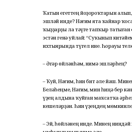
Ҡатын егеттең йоҙороҡтарын алып, т
эшләй инде? Нәғим ята ҡайнар ҡосаҡ
ҡыҙҙарҙы ла тәүге тапҡыр татыған 
эстән генә уйлай: “Суҡынып китәйем
ихтыярында түгел ине. Һорауы теле
– Әгәр өйләнһәм, нимә эшләрһең?
– Ҡуй, Нәғим, һин бит әле йәш. Ми
Беләһеңме, Нәғим, мин һиңә бер кә
үҙең алдына ҡуйған маҡсатҡа әрһ
кешеләрҙән. Һин үҙеңдең мөмкинл
– Эй, һөйләнең инде. Минең нинд
ымһындырып ятма әле.