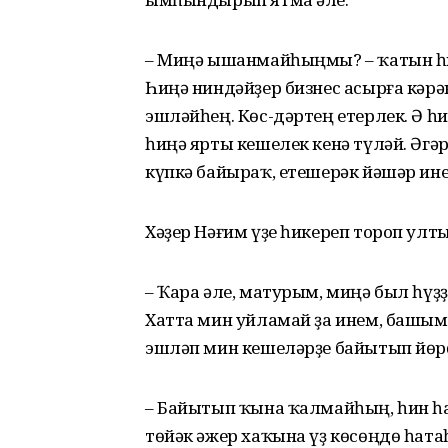
– Миңә ышанмайһыңмы? – ҡатын һи
Һиңә ниндәйҙер бизнес асырға кәрәк
эшләйһең. Көс-дәртең етерлек. Ә һ
һиңә ярты кешелек кенә түләй. Әгәр
күпкә байыраҡ, етешерәк йәшәр ине
Хәҙер Нәғим үҙе һикереп тороп улт
– Ҡара әле, матурым, миңә был һүҙҙ
Хатта мин уйламай ҙа инем, башыма
эшләп мин кешеләрҙе байытып йө
– Байытып ҡына ҡалмайһың, һин һа
төйәк әжер хаҡына үҙ көсөңдө һата