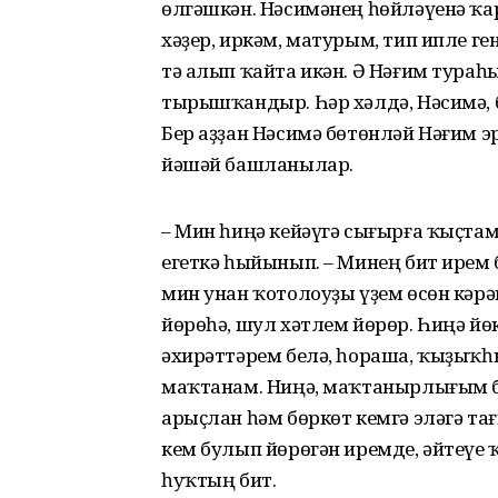
өлгәшкән. Нәсимәнең һөйләүенә ҡар
хәҙер, иркәм, матурым, тип ипле ге
тә алып ҡайта икән. Ә Нәғим тураһ
тырышҡандыр. Һәр хәлдә, Нәсимә, б
Бер аҙҙан Нәсимә бөтөнләй Нәғим э
йәшәй башланылар.
– Мин һиңә кейәүгә сығырға ҡыҫтам
егеткә һыйынып. – Минең бит ирем 
мин унан ҡотолоуҙы үҙем өсөн кәрәк
йөрөһә, шул хәтлем йөрөр. Һиңә йө
әхирәттәрем белә, һораша, ҡыҙыҡһ
маҡтанам. Ниңә, маҡтанырлығым 
арыҫлан һәм бөркөт кемгә эләгә тағ
кем булып йөрөгән иремде, әйтеүе 
һуҡтың бит.