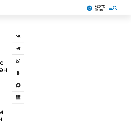
+20 °С
Ясно
һе
гән
м
н