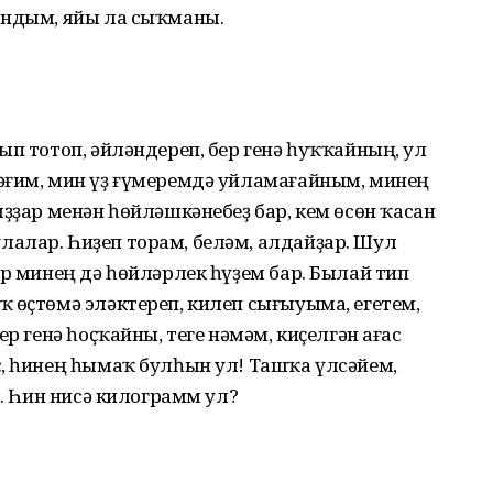
андым, яйы ла сыҡманы.
ып тотоп, әйләндереп, бер генә һуҡҡайның, ул
әғим, мин үҙ ғүмеремдә уйламағайным, минең
ыҙҙар менән һөйләшкәнебеҙ бар, кем өсөн ҡасан
алар. Һиҙеп торам, беләм, алдайҙар. Шул
ер минең дә һөйләрлек һүҙем бар. Былай тип
 өҫтөмә эләктереп, килеп сығыуыма, егетем,
ер генә һоҫҡайны, теге нәмәм, киҫелгән ағас
с, һинең һымаҡ булһын ул! Ташҡа үлсәйем,
.. Һин нисә килограмм ул?