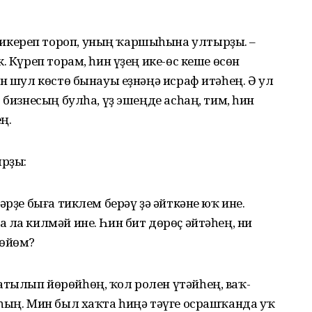
кереп тороп, уның ҡаршыһына ултырҙы. –
. Күреп торам, һин үҙең ике-өс кеше өсөн
ин шул көстө бынауы еҙнәңә исраф итәһең. Ә ул
 бизнесың булһа, үҙ эшеңде асһаң, тим, һин
ң.
ырҙы:
әрҙе быға тиклем берәү ҙә әйткәне юҡ ине.
 ла килмәй ине. Һин бит дөрөҫ әйтәһең, ни
рөйөм?
тылып йөрөйһөң, ҡол ролен үтәйһең, ваҡ-
һың. Мин был хаҡта һиңә тәүге осрашҡанда уҡ