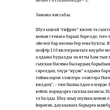
Замана ҡиссаһы.
Шул ыңғай “ғифрит” килеп тә сыҡты,
менән стенаға барып бәрелде, теге т
эйелеп бар көсөнә бер генә һуҡты.
шофёр 110 килограмлыҡ кәүҙәһе мен
алдына һуҙылды ла ятты һәм тын ҡ
сыҡҡан Нәсимә быларҙың барыһын д
сәрелдәп, тәүҙә “күҫәк” алдына б
төймәләрен эләктерә-эләктерә Нәғ
килдең”, – тип бышылдап өлгөрҙө
кейеп, коридорға сыҡҡылағансы, Нә
тә һалды. Шау-шыу шуның менән т
йөрөгән, дауаханаға барырға мәжб