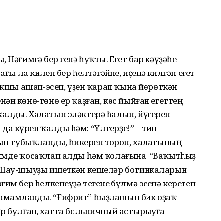
 Нәғимгә бер генә һуҡты. Егет бар кәүҙәһе
ағы ла килеп бер һелтәгәйне, иҫенә килгән егет
 Яҡшы ашап-эсеп, үҙен ҡарап ҡына йөрөткән
ән көнө-төнө ер ҡаҙған, көс йыйған егеттең
алды. Халатын эләктерә һалып, йүгереп
а күреп ҡалды һәм: “Үлтерҙе!” – тип
арып тубыҡланды, һикереп тороп, халатының
имде ҡосаҡлап алды һәм ҡолағына: “Ваҡытһыҙ
. Шау-шыуҙы ишеткән кешеләр ботинкаларын
ғим бер һелкенеүҙә тегене бүлмә эсенә керетеп
амамланды. “Ғифрит” һыҙлашып бик оҙаҡ
үр булған, хатта больничный астырыуға