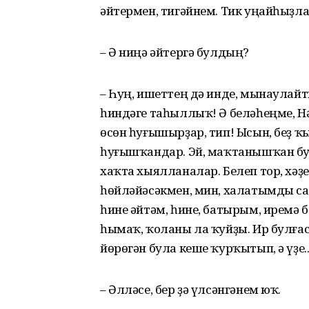
әйтермен, тигәйнем. Тик уңайһыҙл
– Ә ниңә әйтергә булдың?
– Һуң, ишеттең дә инде, мынаулайт
һиндәге таһыллыҡ! Ә беләһеңме, Н
өсөн һуғышырҙар, тип! Ысын, беҙ ҡ
һуғышҡандар. Эй, маҡтанышҡан бул
хаҡта хыялланалар. Белеп тор, хәҙ
һөйләйәсәкмен, мин, халатымды саҡ
һине әйтәм, һине, батырым, иремә б
һымаҡ, ҡоланы ла ҡуйҙы. Ир булға
йөрөгән була кеше ҡурҡытып, ә үҙе.
– Әлләсе, бер ҙә үлсәнгәнем юҡ.