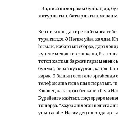
– Эй, нисә килограмм булһаң да, бу
матурлығың, батырлығың менән м
Бер нисә көндән ире ҡайтырға тей
тура килде. Ә Нәғим уйға ҡалды. Ю
һымаҡ, ҡабартып ебәрҙе, дәртләнде
күңеле менән теге эшкә лә, был эшк
тотоп ҡатҡан бармаҡтары менән 
булмаҫ, берәй күҙ күргән, кәңәш б
кәрәк. Ә бының өсөн әле эргәһендә
телефон аша ғына шылтыратып, “Ва
Еҙнәнең хаҡтарҙы бескәнен белә Нә
Бүрейәнгә ҡайтып, тиҫтерҙәре менә
төшөрҙө. “Хәҙер эшләгән кешегә эше
уның әсәһе. Нәғимдең ошонда ярты 