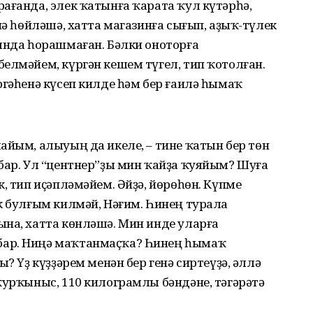
ағанда, элек ҡатынға ҡарата ҡул күтәрһә,
нә һөйләшә, хатта магазинға сығып, аҙыҡ-түлек
ында һорашмаған. Бәлки оноторға
елмәйем, күргән кешем түгел, тип ҡотолған.
ргәһенә күсеп килде һәм бер ғаилә һымаҡ
айым, алыуың да икеле, – тине ҡатын бер төн
бар. Ул “центнер”ҙы мин ҡайҙа ҡуяйым? Шуға
, тип иҫәпләмәйем. Әйҙә, йөрөһөн. Күпме
к булғым килмәй, Нәғим. Һинең турала
ына, хатта көнләшә. Мин инде уларға
бар. Ниңә маҡтанмаҫҡа? Һинең һымаҡ
ы? Үҙ күҙҙәрем менән бер генә сиртеүҙә, әллә
ҡурҡыныс, 110 килограмлы бәндәне, тәгәрәтә