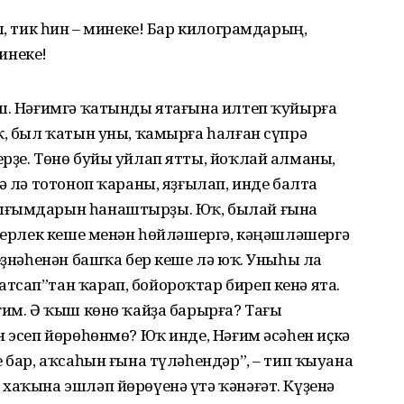
л, тик һин – минеке! Бар килограмдарың,
инеке!
еш. Нәғимгә ҡатынды ятағына илтеп ҡуйырға
ҡ, был ҡатын уны, ҡамырға һалған сүпрә
рҙе. Төнө буйы уйлап ятты, йоҡлай алманы,
ә лә тотоноп ҡараны, яҙғылап, инде балта
сығымдарын һанаштырҙы. Юҡ, былай ғына
ирерлек кеше менән һөйләшергә, кәңәшләшергә
 еҙнәһенән башҡа бер кеше лә юҡ. Уныһы ла
тсап”тан ҡарап, бойороҡтар биреп кенә ята.
ғим. Ә ҡыш көнө ҡайҙа барырға? Тағы
н эсеп йөрөһөнмө? Юҡ инде, Нәғим әсәһен иҫкә
 бар, аҡсаһын ғына түләһендәр”, – тип ҡыуана
хаҡына эшләп йөрөүенә үтә ҡәнәғәт. Күҙенә