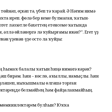
өйнәп, еҫкәп тә, үбеп тә ҡарай. Ә Нәғим нимә
та иреп. Өфөлә бер кеме булмаған, ҡатын-
егет ләззәтле бәхеттең етенсеме ҡатында
, әллә өйләнергә лә ҡуйырғамы икән?”. Егет үҙ
нән үҙенән-үҙе осто ла ҡуйҙы:
нең һымаҡ балалы ҡатын һиңә нимәгә кәрәк?
ңәш бирәм. Һин – көслө, аҡыллы, намыҫлы. Һин
еҙләшеп, ныҡышмалы өлгәшә торған
ектәреңде белмәйһең һәм файҙаланмайһың.
әй мөмкинлектәрем булһын? Юҡҡа