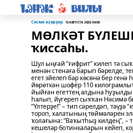
Сәсмә әҫәрҙәр
13 АВГУСТА 2020, 04:00
МӨЛКӘТ БҮЛЕШК
ҡиссаһы.
Шул ыңғай “ғифрит” килеп тә сыҡт
менән стенаға барып бәрелде, те
егет эйелеп бар көсөнә бер генә
йөрөткән шофёр 110 килограмлыҡ 
йыйған егеттең алдына һуҙылды 
һалып, йүгереп сыҡҡан Нәсимә б
“Үлтерҙе!” – тип сәрелдәп, тәүҙә
тороп, халатының төймәләрен эл
ҡолағына: “Ваҡытһыҙ килдең”, –
кешеләр ботинкаларын кейеп, ко