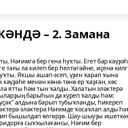
ӘНДӘ – 2. Замана
ы, Нәғимгә бер генә һуҡты. Егет бар кәүҙә
ге тағы ла килеп бер һелтәгәйне, иҫенә кил
 һуҡты. Яҡшы ашап-эсеп, үҙен ҡарап ҡына
кәүҙәһе менән көнө-төнө ер ҡаҙған, көс
ла ятты һәм тын ҡалды. Халатын эләктерә
ыларҙың барыһын да күреп ҡалды һәм:
 “күҫәк” алдына барып тубыҡланды, һикереп
әктерә-эләктерә Нәғимде ҡосаҡлап алды һә
 тип бышылдап өлгөрҙө. Шау-шыуҙы ишеткә
ридорға сыҡҡылағансы, Нәғим бер