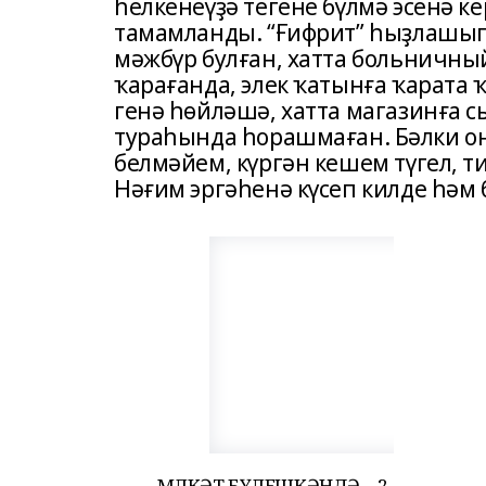
һелкенеүҙә тегене бүлмә эсенә 
тамамланды. “Ғифрит” һыҙлашып 
мәжбүр булған, хатта больничны
ҡарағанда, элек ҡатынға ҡарата ҡ
генә һөйләшә, хатта магазинға с
тураһында һорашмаған. Бәлки о
белмәйем, күргән кешем түгел, т
Нәғим эргәһенә күсеп килде һәм
МӨЛКӘТ БҮЛЕШКӘНДӘ – 2.