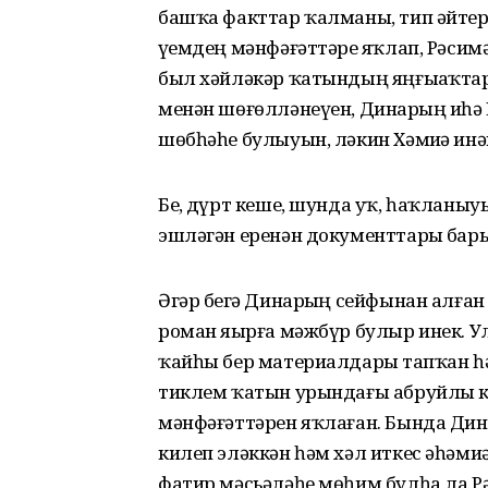
башҡа факттар ҡалманы, тип әйтер
үҙемдең мәнфәғәттәрҙе яҡлап, Рәсим
был хәйләкәр ҡатындың яңғыҙаҡтар
менән шөғөлләнеүен, Динарҙың иһә
шөбһәһе булыуын, ләкин Хәмиҙә инә
Беҙ, дүрт кеше, шунда уҡ, һаҡланы
эшләгән еренән документтарҙы бар
Әгәр беҙгә Динарҙың сейфынан алған
роман яҙырға мәжбүр булыр инек. Ул
ҡайһы бер материалдарҙы тапҡан һә
тиклем ҡатын урындағы абруйлы к
мәнфәғәттәрен яҡлаған. Бында Дин
килеп эләккән һәм хәл иткес әһәми
фатир мәсьәләһе мөһим булһа ла Рә