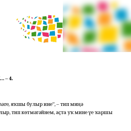
. –
4
.
геҙ, яҡшы булыр ине”, – тип миңә
р, тип көтмәгәйнем, аҫта уҡ мине үҙе ҡаршы