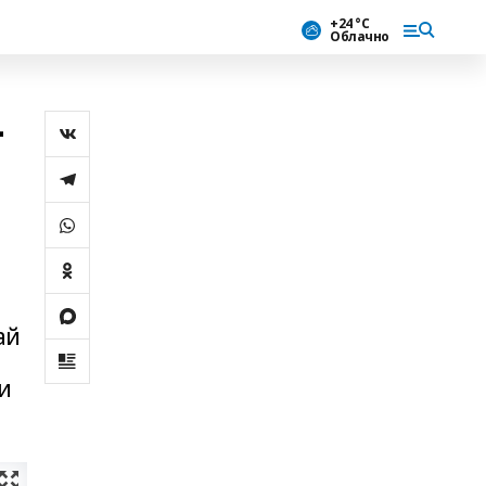
+24 °С
Облачно
–
ай
и