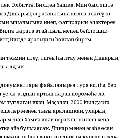
лек. Әлбиттә, Вилдән башҡа. Мин был эштә
әгә Динарҙың осраҡлы ғына килеп эләгеүен,
ҙың ышанысына инеп, фатирҙарын эләктереү
 Вилгә ҡарата атайлығы менән бәйле шик-
йҙең Вилде яратыуын һөйләп бирҙем.
уын тәьмин итеү, тигән һылтау менән Динарҙың
ып алдыҡ.
 документтарҙы файҙаланырға тура килһә, бер
 үҙе лә, алдын-артын ҡарап йөрөмәһә лә,
м туплаған икән. Мәҫәлән, 2000 йылдарға
ешеләр менән тығыҙ аралашҡан, уларҙың
ар менән Хәмиҙә инәй осраҡлы килеш кенә
әткә эйә булмаясаҡ. Динар менән әсәһе өсөн
симә өсөн был ваҡиға осраҡлы күренеш кенә.