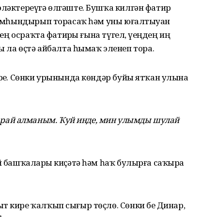
эләктереүгә өлгәште. Бушҡа килгән фатир
ә ымһындырып торасаҡ һәм уны юғалтыуҙан
ҙең осраҡта фатирҙы ғына түгел, үҙеңдең иң
а өҫтә айбалта һымаҡ эленеп тора.
үрҙе. Сөнки урынында көндәр буйы ятҡан улына
ай алманым. Ҡуй инде, мин улымды шулай
әй башҡаларҙы киҫәтә һәм һаҡ булырға саҡыра
т кире ҡалҡып сығыр төҫлө. Сөнки беҙ Динар,