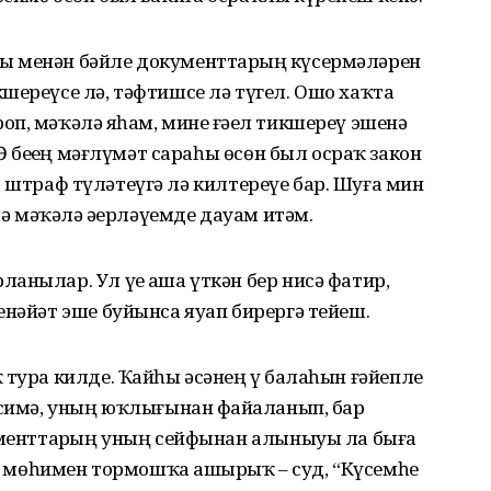
ы менән бәйле документтарҙың күсермәләрен
шереүсе лә, тәфтишсе лә түгел. Ошо хаҡта
п, мәҡәлә яҙһам, мине ғәҙел тикшереү эшенә
Ә беҙҙең мәғлүмәт сараһы өсөн был осраҡ закон
ына штраф түләтеүгә лә килтереүе бар. Шуға мин
лә мәҡәлә әҙерләүемде дауам итәм.
анылар. Ул үҙе аша үткән бер нисә фатир,
енәйәт эше буйынса яуап бирергә тейеш.
 тура килде. Ҡайһы әсәнең үҙ балаһын ғәйепле
әсимә, уның юҡлығынан файҙаланып, бар
кументтарҙың уның сейфынан алыныуы ла быға
иң мөһимен тормошҡа ашырҙыҡ – суд, “Күсемһеҙ