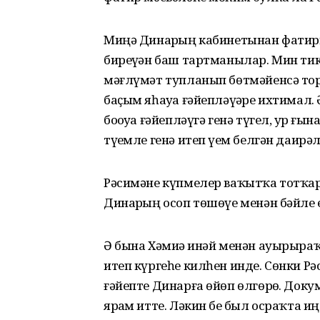
Миңә Динарҙың кабинетынан фатир
биреүҙән баш тартманылар. Мин тик
мәғлүмәт тупланып бөтмәйенсә торо
баҫым яһауҙа ғәйепләүҙәре ихтимал. 
боҙоуҙа ғәйепләүгә генә түгел, ҙур ғ
түҙемле генә итеп үҙем белгән даирә
Рәсимәне күпмелер ваҡытҡа тотҡарл
Динарҙың осоп төшөүе менән бәйле 
Ә бына Хәмиҙә инәй менән ауырыраҡ
итеп күргеһе килһен инде. Сөнки Р
ғәйепте Динарға өйөп өлгөрҙө. До
ярҙам итте. Ләкин беҙ был осраҡта 