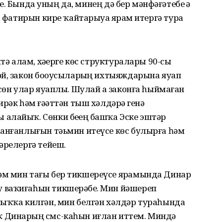
еҙ. Бында уның да, минең дә бер мәнфәғәтебеҙ ҙә
, фатирын кире ҡайтарыуҙа ярҙам итергә тура
тә алам, хәҙерге көс структуралары 90-сы
й, закон боҙоусыларҙың ихтыяждарына яуап
сөн улар яуаплы. Шулай ҙа законға һыймаған
рәк һәм ғәҙәттән тыш хәлдәрҙә генә
алайыҡ. Сөнки беҙҙең башҡа Эске эштәр
ланғанлығын тәьмин итеүсе көс булырға һәм
әрелергә тейеш.
м мин тағы бер тикшереүсе ярҙамында Динар
 ваҡиғаһын тикшерәбеҙ. Мин йәшереп
лыҡҡа килгән, мин белгән хәлдәр тураһында
 Динарҙың смс-каһын иғлан иттем. Миндә