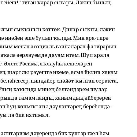
тейеш!” тигән ҡарар сығарҙы. Ләкин бының
һауығып сыҡҡанын көттөк. Динар сыҡты, ләкин
ҙә инәйҙең эше булып ҡалды. Мин ара-тирә
ҙ яйым менән асоциаль ғаиләләрҙән фатирҙарын
ҡәлә әҙерләүемде дауам итәм. Шул арала
. Әлеге Рәсимә, яҡлауһыҙ кешеләрҙең
еп, шартлы рәүештә икеме, өсмө йылға хөкөм
беләһегеҙҙер, ниндәйҙер енәйәт ҡылған осраҡта,
. Уның хаҡында минең белгәндәрем шулар
ҡтарында тамамланды, ханымдың әйберҙәрен
н һуң көньяҡтағы дәүләттәрҙең береһендә –
ыуы ла бик ихтимал.
литаризм дәүерендә бик күптәр ғәҙел һәм