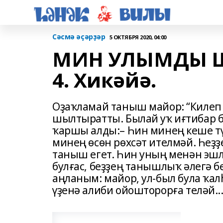
Сәсмә әҫәрҙәр
5 ОКТЯБРЯ 2020, 04:00
МИН УЛЫМДЫ Ш
4. Хикәйә.
Оҙаҡламай таныш майор: “Килеп 
шылтыратты. Былай уҡ иғтибар бу
ҡаршы алды:– Һин минең кеше түг
минең өсөн рөхсәт ителмәй. Һеҙ
таныш егет. Һин уның менән эшл
булғас, беҙҙең танышлыҡ әлегә б
аңланым: майор, ул-был була ҡал
үҙенә алиби ойошторорға теләй..