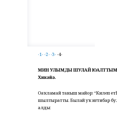
-1-
-2-
-3-
-4-
МИН УЛЫМДЫ ШУЛАЙ ЮҒАЛТТЫМ..
Хикәйә.
Оҙаҡламай таныш майор: “Килеп етһә
шылтыратты. Былай уҡ иғтибар булы
алды: