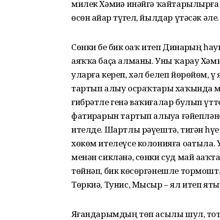
милек Хәмиҙә инәйгә ҡайтарылырға 
өсөн айҙар түгел, йылдар үтәсәк әле.
Сөнки беҙ бик оҙаҡ итеп Динарҙың 
аяҡҡа баҫа алманы. Уны ҡарау Хәми
уларға кереп, хәл белеп йөрөйөм, ү
тартып алыу осраҡтары хаҡында мә
ғибрәтле генә ваҡиғалар булып үтте
фатирҙарын тартып алыуҙа ғәйеплән
ителде. Шартлы рәүештә, тигән һүҙҙе 
хөкөм ителеүсе колонияға оҙатыла
менән сикләнә, сөнки суд май аҙа
төйнәп, бик көсөргәнешле тормошта
Төркиә, Тунис, Мысыр – ял итеп ят
Яҙғандарымдың төп асылы шул, тота