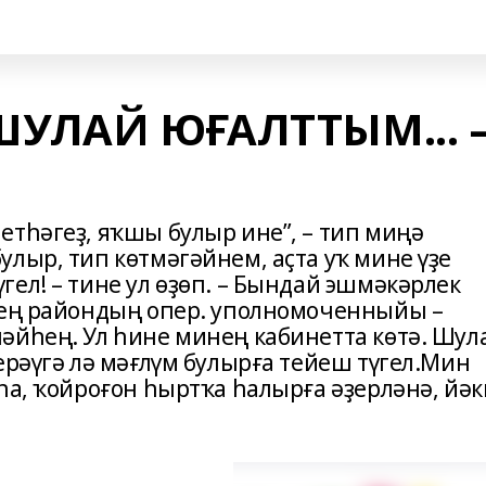
УЛАЙ ЮҒАЛТТЫМ... 
етһәгеҙ, яҡшы булыр ине”, – тип миңә
лыр, тип көтмәгәйнем, аҫта уҡ мине үҙе
ел! – тине ул өҙөп. – Бындай эшмәкәрлек
ҙең райондың опер. уполномоченныйы –
әйһең. Ул һине минең кабинетта көтә. Шул
ерәүгә лә мәғлүм булырға тейеш түгел.Мин
һа, ҡойроғон һыртҡа һалырға әҙерләнә, йәк
.