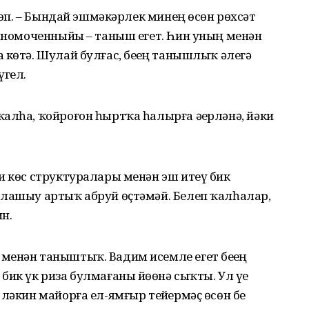
өҙөп. – Бындай эшмәкәрлек минең өсөн рөхсәт
олномоченныйы – таныш егет. Һин уның менән
көтә. Шулай булғас, беҙҙең танышлыҡ әлегә
үгел.
алһа, ҡойроғон һыртҡа һалырға әҙерләнә, йәки
и көс структуралары менән эш итеү бик
алашыу артыҡ абруй өҫтәмәй. Белеп ҡалһалар,
н.
енән таныштыҡ. Вадим исемле егет беҙҙең
ик үк риза булмағаны йөҙөнә сыҡты. Ул үҙе
ләкин майорға ел-ямғыр тейҙермәҫ өсөн беҙ