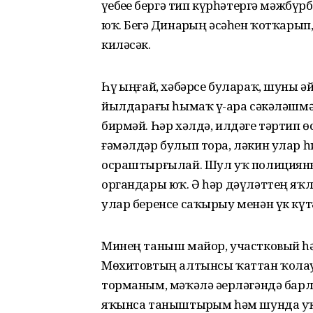
үҙебеҙҙе бергә тип күрһәтергә мәжбүрб
юҡ. Беҙгә Динарҙың әсәһен ҡотҡарып
киләсәк.
Һүҙ ыңғай, хәбәрсе булараҡ, шуны әй
йылдарҙағы һымаҡ үҙ-ара сәкәләшмә
бирмәй. Һәр хәлдә, илдәге тәртип ө
ғәмәлдәр булып тора, ләкин улар һи
осраштырғылай. Шул уҡ полицияны 
органдары юҡ. Ә һәр дәүләттең яҡ
улар беренсе саҡырыу менән үк күт
Минең таныш майор, участковый һә
Мөхитовтың алтынсы ҡаттан ҡолау
торманым, мәҡәлә әҙерләгәндә бар
яҡынса таныштырҙым һәм шунда уҡ