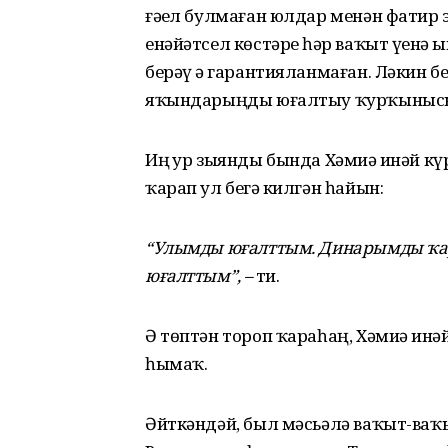
ғәҙел булмаған юлдар менән фатир 
енәйәтсел көстәрҙе һәр ваҡыт үҙен
берәү ҙә гарантияланмаған. Ләкин беҙ
яҡындарыңды юғалтыу ҡурҡынысы л
Иң ҙур зыянды бында Хәмиҙә инәй к
ҡарап ул беҙгә килгән һайын:
“Улымды юғалттым. Динарымды ҡар
юғалттым”, –
ти.
Ә төптән тороп ҡараһаң, Хәмиҙә ин
һымаҡ.
Әйткәндәй, был мәсьәлә ваҡыт-ваҡы