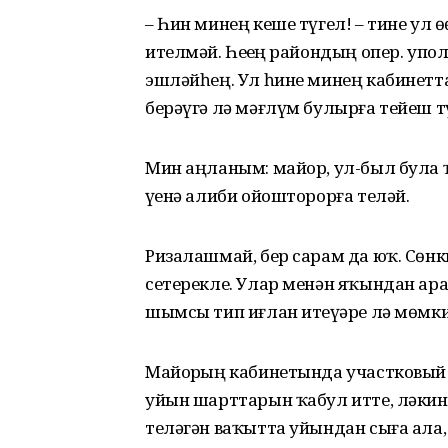
– Һин минең кеше түгел! – тине ул 
ителмәй. Һеҙҙең райондың опер. уп
эшләйһең. Ул һине минең кабинетта 
берәүгә лә мәғлүм булырға тейеш т
Мин аңланым: майор, ул-был була ҡ
үҙенә алиби ойошторорға теләй.
Ризалашмай, бер сарам да юҡ. Сөнк
сетерекле. Улар менән яҡындан ар
шымсы тип иғлан итеүҙәре лә мөмки
Майорҙың кабинетында участковый м
уйын шарттарын ҡабул итте, ләкин б
теләгән ваҡытта уйындан сыға ала, 