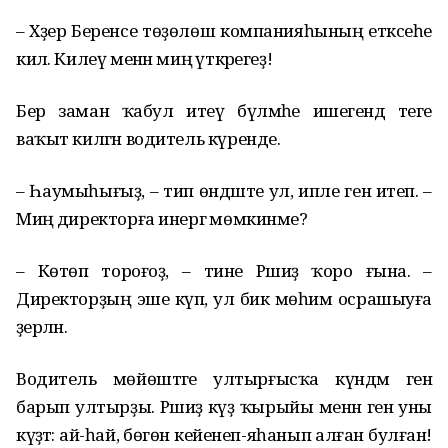
– Хәҙер Беренсе төҙөлөш компанияһының етәксеһе
килә. Килеү менән миңә үткәрегеҙ!
Бер заман ҡабул итеү бүлмәһе ишегендә теге
ваҡыт килгән водитель күренде.
– Һаумыһығыҙ, – тип өндәште ул, ипле генә итеп. –
Миңә директорға инергә мөмкинме?
– Көтөп тороғоҙ, – тине Рәшиҙә ҡоро ғына. –
Директорҙың эше күп, ул бик мөһим осрашыуға
әҙерләнә.
Водитель мөйөштәге ултырғысҡа күндәм генә
барып ултырҙы. Рәшиҙә күҙ ҡырыйы менән генә уны
күҙәтә: ай-һай, бөгөн кейенеп-яһанып алған булған!