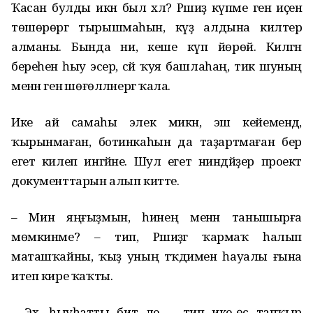
Ҡасан булды икән был хәл? Рәшиҙә күпме генә иҫенә
төшөрөргә тырышмаһын, күҙ алдына килтерә
алманы. Бында ни, кеше күп йөрөй. Килгән
береһенә һыу эсерә, сәй ҡуя башлаһаң, тик шуның
менән генә шөғөлләнергә ҡала.
Ике ай самаһы элек микән, эш кейемендә,
ҡырынмаған, ботинкаһын да таҙартмаған бер
егет килеп ингәйне. Шул егет ниндәйҙер проект
документтарын алып китте.
– Мин яңғыҙмын, һинең менән танышырға
мөмкинме? – тип, Рәшиҙәгә ҡармаҡ һалып
маташҡайны, ҡыҙ уның тәҡдимен һауалы ғына
итеп кире ҡаҡты.
– Эх, һыуһатты бит әле, – тип ике-өс тапҡыр