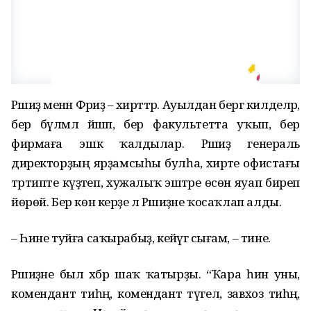
Рәшиҙә менән Фәриҙә – әхирәттәр. Ауылдан бергә килделәр,
бер бүлмәлә йәшәп, бер факультетта уҡып, бер
фирмаға эшкә ҡалдылар. Рәшиҙә генераль
директорҙың ярҙамсыһы булһа, әхирәте офистағы
тәртипте күҙәтеп, хужалыҡ эштәре өсөн яуап биреп
йөрөй. Бер көн керҙе лә Рәшиҙәне ҡосаҡлап алды.
– Һине туйға саҡырабыҙ, кейәүгә сығам, – тине.
Рәшиҙәне был хәбәр шаҡ ҡатырҙы. “Ҡара һин уны,
комендант тиһәң, комендант түгел, завхоз тиһәң,