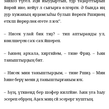
завхоз түгел. Иҙән йыуҙыртып, тәҙрә таҙарттырып
йөрөй ине, кейәүгә лә сығырға өлгөргән. Ә бында иң
ҙур хужаның ярҙамсыһы булып йөрөгән Рәшиҙәнең
етәкләп йөрөрлөк егете лә юҡ”.
– Нисек улай бик тиҙ? – тип аптыранды ул,
көнләшеүен саҡ-саҡ йәшереп.
– Һинең арҡала, әхирәткәйем, – тине Фәриҙә. – Һин
таныштырҙың бит.
– Нисек мин таныштырҙым, – тине Рәшиҙә. – Мин
һине берәү менән дә таныштырғаным юҡ.
– Һуң, үткәнендә бер шофер килгәйне. Һин уға һыу
эсереп ебәрҙең. Аҙаҡ миңә сәй эсерергә ҡуштың.