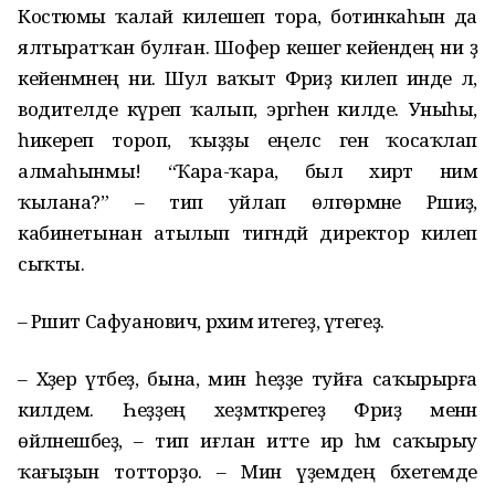
Костюмы ҡалай килешеп тора, ботинкаһын да
ялтыратҡан булған. Шофер кешегә кейендең ни ҙә
кейенмәнең ни. Шул ваҡыт Фәриҙә килеп инде лә,
водителде күреп ҡалып, эргәһенә килде. Уныһы,
һикереп тороп, ҡыҙҙы еңелсә генә ҡосаҡлап
алмаһынмы! “Ҡара-ҡара, был әхирәт нимә
ҡылана?” – тип уйлап өлгөрмәне Рәшиҙә,
кабинетынан атылып тигәндәй директор килеп
сыҡты.
– Рәшит Сафуанович, рәхим итегеҙ, үтегеҙ.
– Хәҙер үтәбеҙ, бына, мин һеҙҙе туйға саҡырырға
килдем. Һеҙҙең хеҙмәткәрегеҙ Фәриҙә менән
өйләнешәбеҙ, – тип иғлан итте ир һәм саҡырыу
ҡағыҙын тотторҙо. – Мин үҙемдең бәхетемде