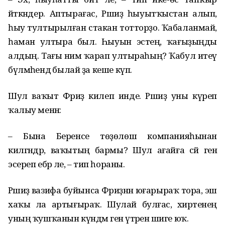
әйткәндер. Аптырағас, Рәшиҙә һыуытҡыстан алып,
һыу тултырылған стакан тотторҙо. Ҡабаланмай,
һаман ултыра был. Һыуын эстең, ҡағыҙыңды
алдың. Тағы нимә ҡарап ултыраһың? Ҡабул итеү
бүлмәһендә былай ҙа кеше күп.
Шул ваҡыт Фәриҙә килеп инде. Рәшиҙә уны күреп
ҡалыу менән:
– Бына Беренсе төҙөлөш компанияһынан
килгәндәр, ваҡытың бармы? Шул ағайға сәй генә
эсереп ебәр әле, – тип һораны.
Рәшиҙә вазифа буйынса Фәриҙәнән юғарыраҡ тора, эш
хаҡы ла артығыраҡ. Шулай булғас, әхирәтенең
уның ҡушҡанын күндәм генә үтәренә шиге юҡ.