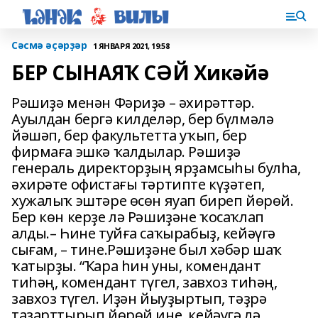
Сәсмә әҫәрҙәр
1 ЯНВАРЯ 2021, 19:58
БЕР СЫНАЯҠ СӘЙ Хикәйә
Рәшиҙә менән Фәриҙә – әхирәттәр.
Ауылдан бергә килделәр, бер бүлмәлә
йәшәп, бер факультетта уҡып, бер
фирмаға эшкә ҡалдылар. Рәшиҙә
генераль директорҙың ярҙамсыһы булһа,
әхирәте офистағы тәртипте күҙәтеп,
хужалыҡ эштәре өсөн яуап биреп йөрөй.
Бер көн керҙе лә Рәшиҙәне ҡосаҡлап
алды.– Һине туйға саҡырабыҙ, кейәүгә
сығам, – тине.Рәшиҙәне был хәбәр шаҡ
ҡатырҙы. “Ҡара һин уны, комендант
тиһәң, комендант түгел, завхоз тиһәң,
завхоз түгел. Иҙән йыуҙыртып, тәҙрә
таҙарттырып йөрөй ине, кейәүгә лә