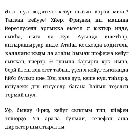
Әллә шул водителгә кейәүгә сығып йөрөй микән?
Тапҡан кейәүҙе! Хәйер, Фәриҙәнең ни, машина
йөрөтөүсенән артыҡҡа өмөтө лә юҡтыр инде,
сыҡһа, сыға ла ҡуя. Ауылда ишетһәләр,
аптырашырҙар инде. Атаһы колхозда водитель,
ҡалалағы ҡыҙы ла атаһы һымаҡ шоферға кейәүгә
сыҡҡан, тиерҙәр. Ә туйына барырға кәрәк. Бына,
берәй йәтеш кенә егет табып, үҙенә лә кейәүгә сыҡҡанда
һәйбәт булыр ине. Юҡ, ҡала ҙур, кеше күп, тиһәләр ҙә,
кейәүлеккә дәғүә итеүселәр бағана һайын теҙелеп
тормай шул.
Уф, бынау Фәриҙә, кейәүгә сыҡтым тип, кәйефен
төшөрҙө. Ул арала булмай, телефон аша
директор шылтыратты: