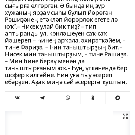
сығырға өлгөргән. Ә бында иң ҙур
хужаның ярҙамсыһы булып йөрөгән
Рәшиҙәнең етәкләп йөрөрлөк егете лә
юҡ”.– Нисек улай бик тиҙ? – тип
аптыранды ул, көнләшеүен саҡ-саҡ
йәшереп.– Һинең арҡала, әхирәткәйем, –
тине Фәриҙә. – Һин таныштырҙың бит.–
Нисек мин таныштырҙым, – тине Рәшиҙә.
– Мин һине берәү менән дә
таныштырғаным юҡ.– Һуң, үткәнендә бер
шофер килгәйне. Һин уға һыу эсереп
ебәрҙең. Аҙаҡ миңә сәй эсерергә ҡуштың.