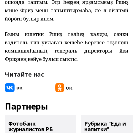
ошонда таптым. Әгәр һеҙҙең ярҙамсығыҙ Рәшиҙә
мине Фәриҙә менән таныштырмаһа, әле лә өйләнмәй
йөрөгән булыр инем.
Быны ишеткән Рәшиҙә телһеҙ ҡалды, сөнки
водитель тип уйлаған кешеһе Беренсе төҙөлөш
компанияһының генераль директоры йәки
Фәриҙәнең кейәүе булып сыҡты.
Читайте нас
Партнеры
Фотобанк
Рубрика "Еда и
журналистов РБ
напитки"