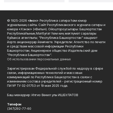
© 1925-2026 «Һәнәк» Республика сатира һәм юмор
журналының сайты. Сайт Республиканского журнала сатиры и
юмора «Хэнэк» («Вилы»). Ойоштороусылары: Башҡортостан
Республикаһының Матбуғат һәм киң мәғлүмәт саралары
буйынса агентлығы; "Республика Башкортостан" нәшриәт
йорто акционерҙар йәмғиәте. Учредители: Агентство по печати
и средствам массовой информации Республики
Башкортостан; Акционерное общество Издательский дом
"Республика Башкортостан".
Об использовании персональных данных
Зарегистрирован Федеральной службой по надзору в сфере
связи, информационных технологий и массовых
коммуникаций по Республике Башкортостан в связи с
изменением состава учредителей - регистрационный номер
ПИ № ТУ 02-01753 от 19 мая 2025 года.
Баш мөхәррир: Илгиз Вәкил улы ИШБУЛАТОВ
Телефон
(347)292-77-60