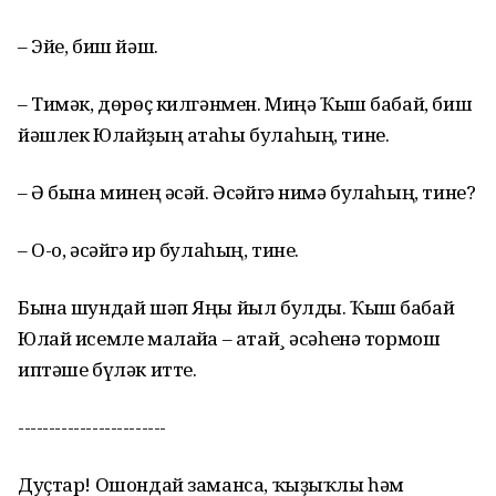
– Эйе, биш йәш.
– Тимәк, дөрөҫ килгәнмен. Миңә Ҡыш бабай, биш
йәшлек Юлайҙың атаһы булаһың, тине.
– Ә бына минең әсәй. Әсәйгә нимә булаһың, тине?
– О-о, әсәйгә ир булаһың, тине.
Бына шундай шәп Яңы йыл булды. Ҡыш бабай
Юлай исемле малайға – атай¸ әсәһенә тормош
иптәше бүләк итте.
------------------------
Дуҫтар! Ошондай заманса, ҡыҙыҡлы һәм