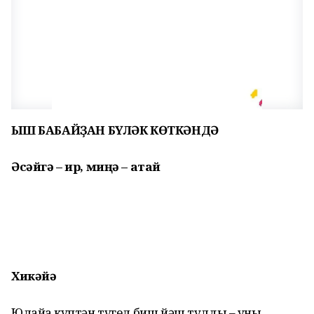
ҠЫШ БАБАЙҘАН БҮЛӘК КӨТКӘНДӘ
Әсәйгә – ир, миңә – атай
Хикәйә
Юлайға күптән түгел биш йәш тулды – уны