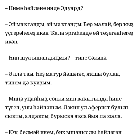
– Нимә һөйләне инде Эдуард?
– Эй маҡтанды, эй маҡтанды. Бер малай, бер ҡыҙ
үҫтерәһегеҙ икән. Ҡала эргәһендә өй төҙөгәнһегеҙ
икән.
– Һин шуға ышандыңмы? – тине Сәкинә.
– Әллә тағы. Һеҙ матур йәшәгәс, яҡшы булған,
тинем дә ҡуйҙым.
– Миңә уңайһыҙ, сөнки мин ваҡытында һине
түгел, уны һайланым. Ләкин ул аферист булып
сыҡты, алдаҡсы, бурысҡа аҡса йыя ла юғала.
– Юҡ, белмәй инем, бик ышаныслы һөйләгән