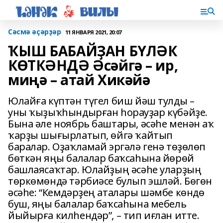
Сәсмә әҫәрҙәр
11 ЯНВАРЯ 2021, 20:07
ҠЫШ БАБАЙҘАН БҮЛӘК
КӨТКӘНДӘ Әсәйгә – ир,
миңә – атай Хикәйә
Юлайға күптән түгел биш йәш тулды –
уны ҡыҙыҡһындырған һорауҙар күбәйҙе.
Бына әле ноябрь баштары, әсәһе менән аҡ
ҡарҙы шығырлатып, өйгә ҡайтып
баралар. Оҙаҡламай эргәлә генә төҙөлөп
бөткән яңы балалар баҡсаһына йөрөй
башлаясаҡтар. Юлайҙың әсәһе уларҙың
төркөмөндә тәрбиәсе булып эшләй. Бөгөн
әсәһе: “Кемдәрҙең аталары шәмбе көндө
буш, яңы балалар баҡсаһына мебель
йыйырға килһендәр”, – тип иғлан итте.