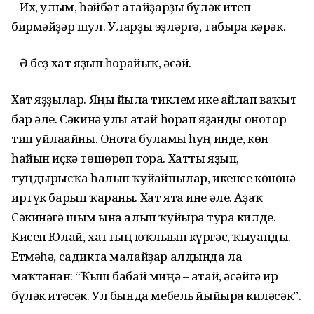
– Их, улым, һәйбәт атайҙарҙы бүләк итеп
бирмәйҙәр шул. Уларҙы эҙләргә, табырға кәрәк.
– Ә беҙ хат яҙып һорайыҡ, әсәй.
Хат яҙҙылар. Яңы йылға тиклем ике айлап ваҡыт
бар әле. Сәкинә улы атай һорап яҙғанды онотор
тип уйлағайны. Онота буламы һуң инде, көн
һайын иҫкә төшөрөп тора. Хатты яҙып,
туңдырғысҡа һалып ҡуйғайнылар, икенсе көнөнә
иртүк барып ҡараны. Хат ята ине әле. Аҙаҡ
Сәкинәгә шым ғына алып ҡуйырға тура килде.
Кисен Юлай, хаттың юҡлығын күргәс, ҡыуанды.
Етмәһә, садикта малайҙар алдында ла
маҡтанған: “Ҡыш бабай миңә – атай, әсәйгә ир
бүләк итәсәк. Ул бында мебель йыйырға киләсәк”.