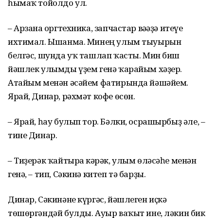
һымаҡ тойолдо ул.
– Арзанға оргтехника, запчастар вәғәҙә итеүе
ихтимал. Ышанма. Минең улым тыуырын
белгәс, шунда уҡ ташлап ҡасты. Мин биш
йәшлек улымды үҙем генә ҡарайым хәҙер.
Атайым менән әсәйем фатирында йәшәйем.
Ярай, Динар, рәхмәт кофе өсөн.
– Ярай, һау булып тор. Бәлки, осрашырбыҙ әле, –
тине Динар.
– Тиҙерәк ҡайтырға кәрәк, улым өләсәһе менән
генә, – тип, Сәкинә китеп тә барҙы.
Динар, Сәкинәне күргәс, йәшлеген иҫкә
төшөргәндәй булды. Ауыр ваҡыт ине, ләкин бик