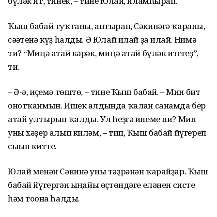
бүләк ит, тинек, – тине Юлай, иламһырап.
Ҡыш бабай туҡтаны, аптырап, Сәкинәгә ҡараны,
сәғәтенә күҙ һалды. Ә Юлай илай ҙа илай. Нимә
ти? “Миңә атай кәрәк, миңә атай бүләк итегеҙ”, –
ти.
– Ә-ә, иҫемә төштө, – тине Ҡыш бабай. – Мин бит
онотҡанмын. Ишек алдында ҡалған санамда бер
атай ултырып ҡалды. Ул һеҙгә инеме ни? Мин
уны хәҙер алып киләм, – тип, Ҡыш бабай йүгереп
сығып китте.
Юлай менән Сәкинә уны тәҙрәнән ҡарайҙар. Ҡыш
бабай йүгергән ыңғайы өҫтөндәге еләнен систе
һәм тоғона һалды.