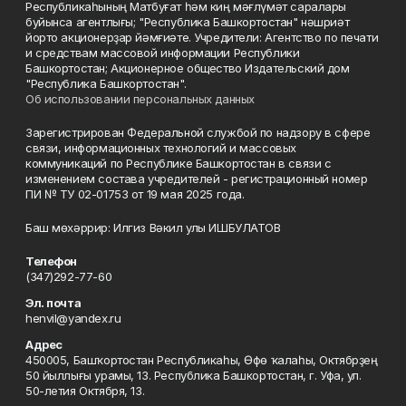
Республикаһының Матбуғат һәм киң мәғлүмәт саралары
буйынса агентлығы; "Республика Башкортостан" нәшриәт
йорто акционерҙар йәмғиәте. Учредители: Агентство по печати
и средствам массовой информации Республики
Башкортостан; Акционерное общество Издательский дом
"Республика Башкортостан".
Об использовании персональных данных
Зарегистрирован Федеральной службой по надзору в сфере
связи, информационных технологий и массовых
коммуникаций по Республике Башкортостан в связи с
изменением состава учредителей - регистрационный номер
ПИ № ТУ 02-01753 от 19 мая 2025 года.
Баш мөхәррир: Илгиз Вәкил улы ИШБУЛАТОВ
Телефон
(347)292-77-60
Эл. почта
henvil@yandex.ru
Адрес
450005, Башҡортостан Республикаһы, Өфө ҡалаһы, Октябрҙең
50 йыллығы урамы, 13. Республика Башкортостан, г. Уфа, ул.
50-летия Октября, 13.