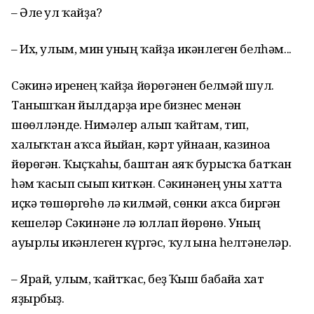
– Әле ул ҡайҙа?
– Их, улым, мин уның ҡайҙа икәнлеген белһәм...
Сәкинә иренең ҡайҙа йөрөгәнен белмәй шул.
Танышҡан йылдарҙа ире бизнес менән
шөғөлләнде. Нимәлер алып ҡайтам, тип,
халыҡтан аҡса йыйған, кәрт уйнаған, казиноға
йөрөгән. Ҡыҫҡаһы, баштан аяҡ бурысҡа батҡан
һәм ҡасып сығып киткән. Сәкинәнең уны хатта
иҫкә төшөргөһө лә килмәй, сөнки аҡса биргән
кешеләр Сәкинәне лә юллап йөрөнө. Уның
ауырлы икәнлеген күргәс, ҡул ғына һелтәнеләр.
– Ярай, улым, ҡайтҡас, беҙ Ҡыш бабайға хат
яҙырбыҙ.