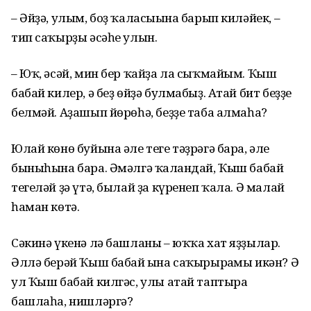
– Әйҙә, улым, боҙ ҡаласығына барып киләйек, –
тип саҡырҙы әсәһе улын.
– Юҡ, әсәй, мин бер ҡайҙа ла сыҡмайым. Ҡыш
бабай килер, ә беҙ өйҙә булмабыҙ. Атай бит беҙҙе
белмәй. Аҙашып йөрөһә, беҙҙе таба алмаһа?
Юлай көнө буйына әле теге тәҙрәгә бара, әле
быныһына бара. Әмәлгә ҡалғандай, Ҡыш бабай
тегеләй ҙә үтә, былай ҙа күренеп ҡала. Ә малай
һаман көтә.
Сәкинә үкенә лә башланы – юҡҡа хат яҙҙылар.
Әллә берәй Ҡыш бабай ғына саҡырырғамы икән? Ә
ул Ҡыш бабай килгәс, улы атай таптыра
башлаһа, нишләргә?