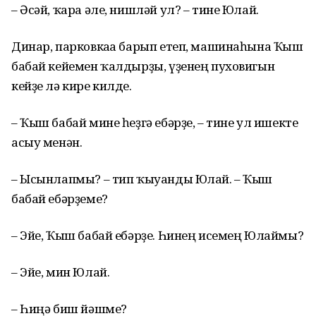
– Әсәй, ҡара әле, нишләй ул? – тине Юлай.
Динар, парковкаға барып етеп, машинаһына Ҡыш
бабай кейемен ҡалдырҙы, үҙенең пуховигын
кейҙе лә кире килде.
– Ҡыш бабай мине һеҙгә ебәрҙе, – тине ул ишекте
асыу менән.
– Ысынлапмы? – тип ҡыуанды Юлай. – Ҡыш
бабай ебәрҙеме?
– Эйе, Ҡыш бабай ебәрҙе. Һинең исемең Юлаймы?
– Эйе, мин Юлай.
– Һиңә биш йәшме?