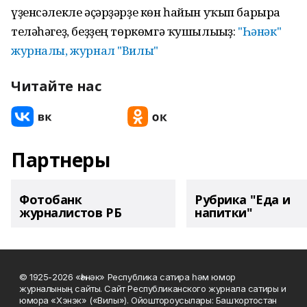
үҙенсәлекле әҫәрҙәрҙе көн һайын уҡып барырға
теләһәгеҙ, беҙҙең төркөмгә ҡушылығыҙ:
"Һәнәк"
журналы, журнал "Вилы"
Читайте нас
Партнеры
Фотобанк
Рубрика "Еда и
журналистов РБ
напитки"
© 1925-2026 «Һәнәк» Республика сатира һәм юмор
журналының сайты. Сайт Республиканского журнала сатиры и
юмора «Хэнэк» («Вилы»). Ойоштороусылары: Башҡортостан