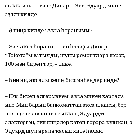
сыҡҡайны, – тине Динар. – Эйе, Эдуард мине
эҙләп килде.
– Ә ниңә килде? Аҡса һоранымы?
– Эйе, аҡса һораны, – тип һағайҙы Динар. –
“Тойота”м ватылды, шуны ремонтларға кәрәк,
100 мең биреп тор, – тине.
– Һин ни, аҡсалы кеше, биргәнһеңдер инде?
– Юҡ, биреп өлгөрмәнем, аҡса минең картала
ине. Мин барып банкоматтан аҡса алғансы, бер
полицейский килеп сыҡҡан, Эдуардты
эләктергән, тик ниңәлер көтөп торорға ҡушҡан, ә
Эдуард шул арала ҡасып китә һалған.