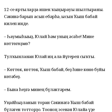
12-се яртыларҙа ишек ҡыңғырауы шылтыраны.
Сәкинә барып асып ебәрһә, ысын Ҡыш бабай
килеп инде.
– Һаумыһығыҙ, Юлай һәм уның әсәһе! Мине
көттөгөҙмө?
Тулҡынланған Юлай иң алға йүгереп сыҡты.
– Көттөк, көттөк, Ҡыш бабай, беҙ һине көнө буйы
көтәбеҙ.
– Бына һеҙгә минең бүләктәрем.
Уңайһыҙланып торған Сәкинәгә Ҡыш бабай
бүләген тотторҙо. Тоғоноң эсенән Юлайға үҙе