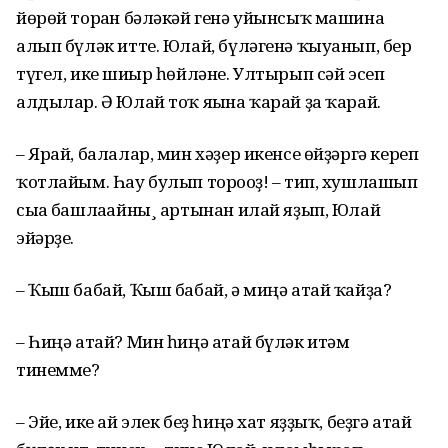
йөрөй торған бәләкәй генә уйынсыҡ машина
алып бүләк итте. Юлай, бүләгенә ҡыуанып, бер
түгел, ике шиғыр һөйләне. Ултырып сәй эсеп
алдылар. Ә Юлай тоҡ яғына ҡарай ҙа ҡарай.
– Ярай, балалар, мин хәҙер икенсе өйҙәргә кереп
ҡотлайым. Һау булып тороғоҙ! – тип, хушлашып
сыға башлағайны¸ артынан илай яҙып, Юлай
эйәрҙе.
– Ҡыш бабай, Ҡыш бабай, ә миңә атай ҡайҙа?
– Һиңә атай? Мин һиңә атай бүләк итәм
тинемме?
– Эйе, ике ай элек беҙ һиңә хат яҙҙыҡ, беҙгә атай