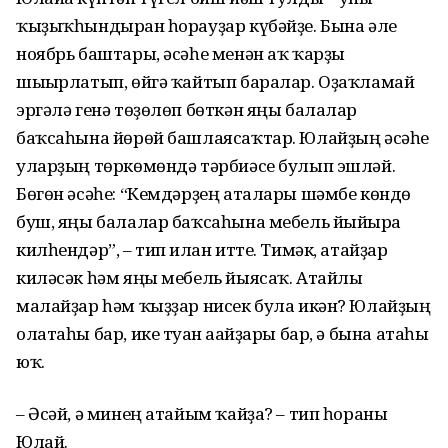
ҡыҙыҡһындырған һорауҙар күбәйҙе. Бына әле
ноябрь баштары, әсәһе менән аҡ ҡарҙы
шығырлатып, өйгә ҡайтып баралар. Оҙаҡламай
эргәлә генә төҙөлөп бөткән яңы балалар
баҡсаһына йөрөй башлаясаҡтар. Юлайҙың әсәһе
уларҙың төркөмөндә тәрбиәсе булып эшләй.
Бөгөн әсәһе: “Кемдәрҙең аталары шәмбе көндө
буш, яңы балалар баҡсаһына мебель йыйырға
килһендәр”, – тип иғлан итте. Тимәк, атайҙар
киләсәк һәм яңы мебель йыясаҡ. Атайлы
малайҙар һәм ҡыҙҙар нисек була икән? Юлайҙың
олатаһы бар, ике туған ағайҙары бар, ә бына атаһы
юҡ.
– Әсәй, ә минең атайым ҡайҙа? – тип һораны
Юлай.