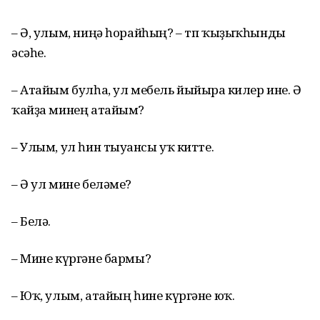
– Ә, улым, ниңә һорайһың? – тп ҡыҙыҡһынды
әсәһе.
– Атайым булһа, ул мебель йыйырға килер ине. Ә
ҡайҙа минең атайым?
– Улым, ул һин тыуғансы уҡ китте.
– Ә ул мине беләме?
– Белә.
– Мине күргәне бармы?
– Юҡ, улым, атайың һине күргәне юҡ.