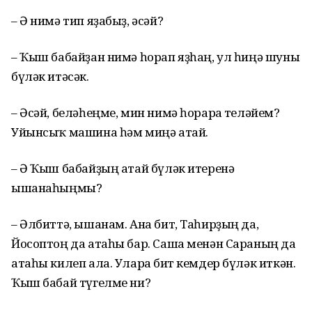
– Ә нимә тип яҙабыҙ, әсәй?
– Ҡыш бабайҙан нимә һорап яҙһаң, ул һиңә шуны
бүләк итәсәк.
– Әсәй, беләһеңме, мин нимә һорарға теләйем?
Уйынсыҡ машина һәм миңә атай.
– Ә Ҡыш бабайҙың атай бүләк итеренә
ышанаһыңмы?
– Әлбиттә, ышанам. Ана бит, Таһирҙың да,
Йосоптоң да атаһы бар. Саша менән Сараның да
атаһы килеп ала. Уларға бит кемдер бүләк иткән.
Ҡыш бабай түгелме ни?