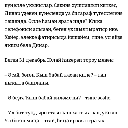
күңелле уҡынылар. Сәкинә хушлашып киткәс,
Динар үҙенең күңелендә уға битараф түгеллегенә
төшөндө. Әллә һаман ярата инде? Юҡҡа
телефонын алмаған, бөгөн үк шылтыратыр ине.
Хәйер, элекке фатирымда йәшәйем, тине, ул өйҙө
яҡшы белә Динар.
Бөгөн 31 декабрь. Юлай һикереп тороу менән:
– Әсәй, бөгөн Ҡыш бабай ҡасан килә? – тип
ныҡыта башланы.
– Ә беҙгә Ҡыш бабай киләме ни? – тине әсәһе.
– Ул бит туңдырғыста ятҡан хатты алған, уҡыған.
Ул бөгөн миңә – атай, һиңә ир килтерәсәк.