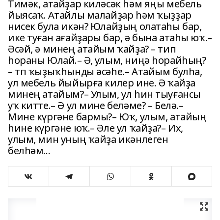
Тимәк, атайҙар киләсәк һәм яңы мебель
йыясаҡ. Атайлы малайҙар һәм ҡыҙҙар
нисек була икән? Юлайҙың олатаһы бар,
ике туған ағайҙары бар, ә бына атаһы юҡ.–
Әсәй, ә минең атайым ҡайҙа? – тип
һораны Юлай.– Ә, улым, ниңә һорайһың?
– тп ҡыҙыҡһынды әсәһе.– Атайым булһа,
ул мебель йыйырға килер ине. Ә ҡайҙа
минең атайым?– Улым, ул һин тыуғансы
уҡ китте.– Ә ул мине беләме? – Белә.–
Мине күргәне бармы?– Юҡ, улым, атайың
һине күргәне юҡ.– Әле ул ҡайҙа?– Их,
улым, мин уның ҡайҙа икәнлеген
белһәм...