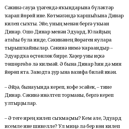
Сәкинә сауҙа үҙәгендә яҡындарына бүләктәр
ҡарап йөрөй ине. Көтмәгәндә ҡаршыһына Динар
килеп сыҡты. Эйе, уның менән бергә уҡыған
Динар. Ошо Динар менән Эдуард, Юлайҙың
атаһы була инде, Сәкинәнең йөрәген яуларға
тырышҡайнылар. Сәкинә нимә ҡарағандыр –
Эдуардҡа өҫтөнлөк бирҙе. Хәҙер уны иҫкә
төшөргөһө лә килмәй. Ә бына Динар һин дә мин
йөрөп ята. Заводта ҙур ғына вазифа биләй икән.
– Әйҙә, бынауында кереп, кофе эсәйек, – тине
Динар. Сәкинә инәлтеп торманы, бергә кереп
ултырҙылар.
– Ә теге ирең килеп сыҡмаҫмы? Кем әле, Эдуард
исемле ине шикелле? Ул миңә лә бер көн килеп