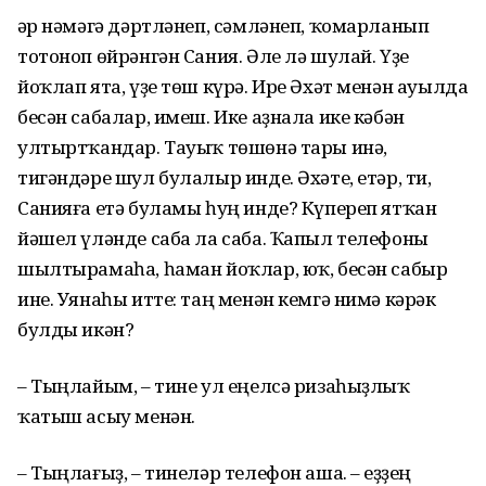
Һәр нәмәгә дәртләнеп, сәмләнеп, ҡомарланып
тотоноп өйрәнгән Сания. Әле лә шулай. Үҙе
йоҡлап ята, үҙе төш күрә. Ире Әхәт менән ауылда
бесән сабалар, имеш. Ике аҙнала ике кәбән
ултыртҡандар. Тауыҡ төшөнә тары инә,
тигәндәре шул булалыр инде. Әхәте, етәр, ти,
Санияға етә буламы һуң инде? Күпереп ятҡан
йәшел үләнде саба ла саба. Ҡапыл телефоны
шылтырамаһа, һаман йоҡлар, юҡ, бесән сабыр
ине. Уянаһы итте: таң менән кемгә нимә кәрәк
булды икән?
– Тыңлайым, – тине ул еңелсә ризаһыҙлыҡ
ҡатыш асыу менән.
– Тыңлағыҙ, – тинеләр телефон аша. – Һеҙҙең