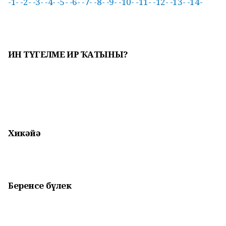
-1-
-2-
-3-
-4-
-5-
-6-
-7-
-8-
-9-
-10-
-11-
-12-
-13-
-14-
ҺИН ТҮГЕЛМЕ ИР ҠАТЫНЫ?
Хикәйә
Беренсе
бүлек