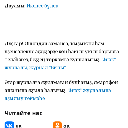
Дауамы:
Икенсе бүлек
------------------------
Дуҫтар! Ошондай заманса, ҡыҙыҡлы һәм
үҙенсәлекле әҫәрҙәрҙе көн һайын уҡып барырға
теләһәгеҙ, беҙҙең төркөмгә ҡушылығыҙ:
"Һәнәк"
журналы, журнал "Вилы"
Әгәр журналға яҙылмаған булһағыҙ, смартфон
аша ғына яҙыла һалығыҙ:
"Һәнәк" журналына
яҙылыу төймәһе
Читайте нас