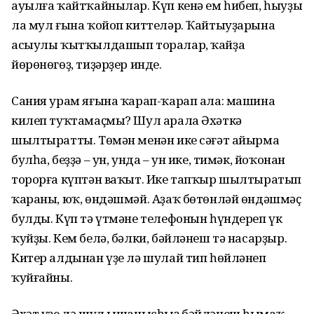
ауылға ҡайтҡайнылар. Күп кенә ем һибеп, һыуҙы
ла мул ғына ҡойоп киттеләр. Ҡайтыуҙарына
асыулы ҡытҡылдашып торалар, ҡайҙа
йөрөнөгөҙ, тиҙәрҙер инде.
Сания урам яғына ҡарап-ҡарап ала: машина
килеп туҡтамаҫмы? Шул арала Әхәткә
шылтыратты. Төмән менән ике сәғәт айырма
булһа, беҙҙә – ун, унда – ун ике, тимәк, йоҡонан
торорға күптән ваҡыт. Ике тапҡыр шылтыратып
ҡараны, юҡ, өндәшмәй. Аҙаҡ бөтөнләй өндәшмәҫ
булды. Күп тә үтмәне телефонын һүндереп үк
ҡуйҙы. Кем белә, бәлки, бәйләнеш тә насарҙыр.
Китер алдынан үҙе лә шулай тип һөйләнеп
ҡуйғайны.
Әхәт үҙе лә шул ышанысһыҙ бәйләнеш һымаҡ