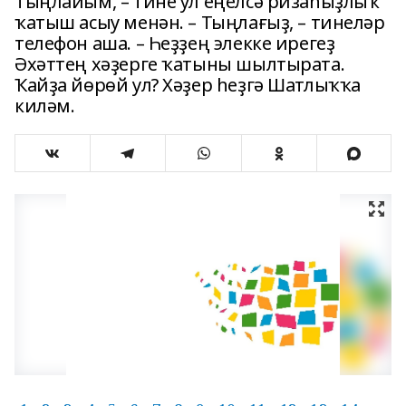
Тыңлайым, – тине ул еңелсә ризаһыҙлыҡ
ҡатыш асыу менән. – Тыңлағыҙ, – тинеләр
телефон аша. – Һеҙҙең элекке ирегеҙ
Әхәттең хәҙерге ҡатыны шылтырата.
Ҡайҙа йөрөй ул? Хәҙер һеҙгә Шатлыҡҡа
киләм.