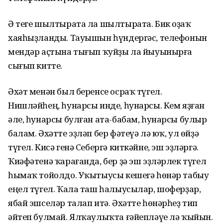
Ә теге шылтырата ла шылтырата. Бик оҙаҡ
хаяһыҙланды. Тауышын һүндергәс, телефонын
мендәр аҫтына тығып ҡуйҙы ла йыуынырға
сығып китте.
Әхәт менән был беренсе осраҡ түгел.
Нишләйһең, һунарсы инде, һунарсы. Кем яҙған
әле, һунарсы булған ата-бабам, һунарсы булыр
балам. Әхәтте эҙләп бер фәтеүә лә юҡ, ул өйҙә
түгел. Кисә генә Себергә киткәйне, эш эҙләргә.
Ҡиәфәтенә ҡарағанда, бер ҙә эш эҙләрлек түгел
һымаҡ тойолдо. Уҡытыусы кешегә һөнәр табыу
еңел түгел. Ҡала таш һалыусылар, шоферҙар,
ябай эшселәр талап итә. Әхәтте һөнәрһеҙ тип
әйтеп булмай. Ялҡаулыҡта ғәйепләүе лә ҡыйын.