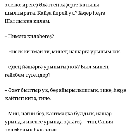
элекке ирегеҙ Әхәттең хәҙерге ҡатыны
шылтырата. Ҡайҙа йөрөй ул? Хәҙер һеҙгә
Шатлыҡҡа киләм.
– Нимәгә киләһегеҙ?
– Нисек килмәй ти, минең йәшәргә урыным юҡ.
– Һеҙҙең йәшәргә урынығыҙ юҡ? Был минең
ғәйебем түгелдер?
– Әхәт былтыр уҡ, беҙ айырылыштыҡ, тине, һеҙҙе
ҡайтып китә, тине.
– Мин, йәғни беҙ, ҡайтмаҫҡа булдыҡ, йәшәр
урынды икенсе урында эҙләгеҙ, – тип, Сания
телефонын һүндерҙе.