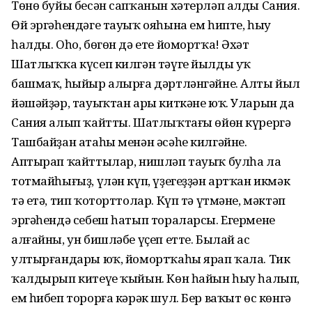
Төнө буйы бесән сапҡанын хәтерләп алды Сания.
Өй эргәһендәге тауыҡ ояһына ем һипте, һыу
һалды. Оһо, бөгөн дә ете йомортҡа! Әхәт
Шатлыҡҡа күсеп килгән тәүге йылды уҡ
башмаҡ, һыйыр алырға дәртләнгәйне. Алты йыл
йәшәйҙәр, тауыҡтан ары киткәне юҡ. Уларын да
Сания алып ҡайтты. Шатлыҡтағы өйөн күрергә
Ташбайҙан атаһы менән әсәһе килгәйне.
Аптырап ҡайттылар, нишләп тауыҡ булһа ла
тотмайһығыҙ, үлән күп, үҙегеҙҙән артҡан икмәк
тә етә, тип ҡоторттолар. Күп тә үтмәне, мәктәп
эргәһендә себеш һатып тораларсы. Егермене
алғайны, ун бишләбе үҫеп етте. Былай ас
ултырғандары юҡ, йомортҡаһы ярап ҡала. Тик
ҡалдырып китеүе ҡыйын. Көн һайын һыу һалып,
ем һибеп торорға кәрәк шул. Бер ваҡыт өс көнгә