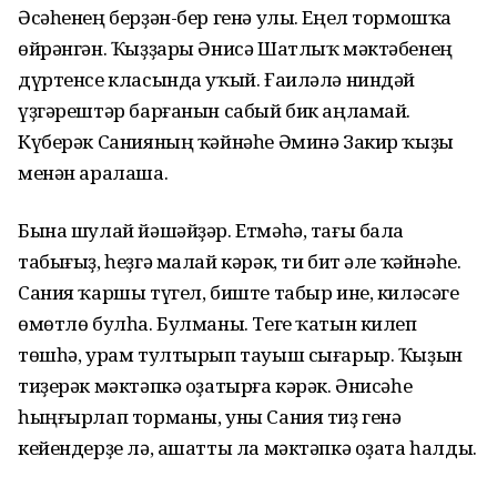
Әсәһенең берҙән-бер генә улы. Еңел тормошҡа
өйрәнгән. Ҡыҙҙары Әнисә Шатлыҡ мәктәбенең
дүртенсе класында уҡый. Ғаиләлә ниндәй
үҙгәрештәр барғанын сабый бик аңламай.
Күберәк Санияның ҡәйнәһе Әминә Закир ҡыҙы
менән аралаша.
Бына шулай йәшәйҙәр. Етмәһә, тағы бала
табығыҙ, һеҙгә малай кәрәк, ти бит әле ҡәйнәһе.
Сания ҡаршы түгел, биште табыр ине, киләсәге
өмөтлө булһа. Булманы. Теге ҡатын килеп
төшһә, урам тултырып тауыш сығарыр. Ҡыҙын
тиҙерәк мәктәпкә оҙатырға кәрәк. Әнисәһе
һыңғырлап торманы, уны Сания тиҙ генә
кейендерҙе лә, ашатты ла мәктәпкә оҙата һалды.