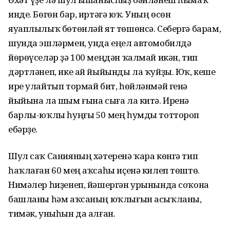
инде. Бөгөн бар, иртәгә юҡ. Уның өсөн
яуаплылыҡ бөтөнләй ят төшөнсә. Себергә барам,
шунда эшләрмен, унда еңел автомобилдә
йөрөүселәр ҙә 100 меңдән ҡалмай икән, тип
дәртләнеп, ике ай йыйынды ла ҡуйҙы. Юҡ, кеше
ире улайтып тормай бит, һөйләнмәй генә
йыйына ла шым ғына сыға ла китә. Иренә
барлы-юҡлы һуңғы 50 мең һумды тоттороп
ебәрҙе.
Шул саҡ Санияның хәтеренә ҡара көнгә тип
һаҡлаған 60 мең аҡсаһы иҫенә килеп төштө.
Нимәлер һиҙенеп, йәшергән урынында соҡона
башланы һәм аҡсаның юҡлығын асыҡланы,
тимәк, уныһын да алған.