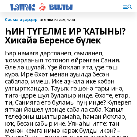
Сәсмә әҫәрҙәр
31 ЯНВАРЯ 2021, 17:24
ҺИН ТҮГЕЛМЕ ИР ҠАТЫНЫ?
Хикәйә Беренсе бүлек
Һәр нәмәгә дәртләнеп, сәмләнеп,
ҡомарланып тотоноп өйрәнгән Сания.
Әле лә шулай. Үҙе йоҡлап ята, үҙе төш
күрә. Ире Әхәт менән ауылда бесән
сабалар, имеш. Ике аҙнала ике кәбән
ултыртҡандар. Тауыҡ төшөнә тары инә,
тигәндәре шул булалыр инде. Әхәте, етәр,
ти, Санияға етә буламы һуң инде? Күпереп
ятҡан йәшел үләнде саба ла саба. Ҡапыл
телефоны шылтырамаһа, һаман йоҡлар,
юҡ, бесән сабыр ине. Уянаһы итте: таң
менән кемгә нимә кәрәк булды икән? –