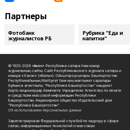
Партнеры
Фотобанк
Рубрика "Еда и
журналистов РБ
напитки"
© 1925-2026 «Һәнәк» Республика сатира һәм юмор
журналының сайты. Сайт Республиканского журнала сатиры и
юмора «Хэнэк» («Вилы»). Ойоштороусылары: Башҡортостан
Республикаһының Матбуғат һәм киң мәғлүмәт саралары
буйынса агентлығы; "Республика Башкортостан" нәшриәт
йорто акционерҙар йәмғиәте. Учредители: Агентство по печати
и средствам массовой информации Республики
Башкортостан; Акционерное общество Издательский дом
"Республика Башкортостан".
Об использовании персональных данных
Зарегистрирован Федеральной службой по надзору в сфере
связи, информационных технологий и массовых