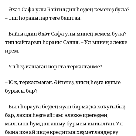
– Әхәт Сафа улы Байгилдин һеҙҙең кемегеҙ була?
– тип һоранылар теге баштан.
– Байгилдин Әхәт Сафа улы минең кемем була? –
тип ҡайтарып һораны Сания. – Ул минең элекке
ирем.
– Ул һеҙ йәшәгән йортта теркәлгәнме?
– Юҡ, теркәлмәгән. Әйтегеҙ, уның һеҙгә күпме
бурысы бар?
– Был һорауға беҙҙең яуап бирмәҫкә хоҡуғыбыҙ
бар, ләкин һеҙгә әйтәм: элекке ирегеҙҙең
миллион һумдан ашыу бурысы йыйылған. Ул
бына ике ай инде кредитын хеҙмәтләндереү