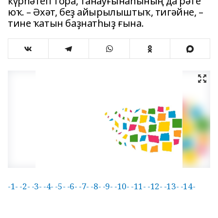
күрһәтеп тора, танауғынаһының да рәте
юҡ. – Әхәт, беҙ айырылыштыҡ, тигәйне, –
тине ҡатын баҙнатһыҙ ғына.
-1-
-2-
-3-
-4-
-5-
-6-
-7-
-8-
-9-
-10-
-11-
-12-
-13-
-14-