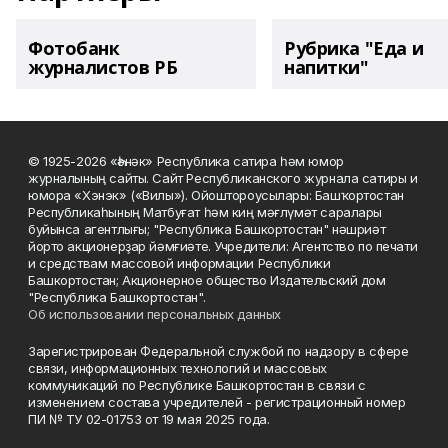
Фотобанк
Рубрика "Еда и
журналистов РБ
напитки"
© 1925-2026 «Һәнәк» Республика сатира һәм юмор
журналының сайты. Сайт Республиканского журнала сатиры и
юмора «Хэнэк» («Вилы»). Ойоштороусылары: Башҡортостан
Республикаһының Матбуғат һәм киң мәғлүмәт саралары
буйынса агентлығы; "Республика Башкортостан" нәшриәт
йорто акционерҙар йәмғиәте. Учредители: Агентство по печати
и средствам массовой информации Республики
Башкортостан; Акционерное общество Издательский дом
"Республика Башкортостан".
Об использовании персональных данных
Зарегистрирован Федеральной службой по надзору в сфере
связи, информационных технологий и массовых
коммуникаций по Республике Башкортостан в связи с
изменением состава учредителей - регистрационный номер
ПИ № ТУ 02-01753 от 19 мая 2025 года.