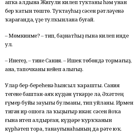
Ҡапҡа алдына Жигули килеп туҡтаны һәм унан
бер ҡатын төштө. Туҡтауһыҙ сәсен рәтләүенә
ҡарағанда, үҙе тулҡынлана буғай.
– Мөмкинме? – тип, баҙнатһыҙ ғына килеп инде
ул.
– Инегеҙ, – тине Сания. – Ишек төбөндә тормағыҙ,
ана, тапочканы кейеп алығыҙ.
Улар бер-береһенә һынсыл ҡарашты. Сания
тегене баштан-аяҡ күҙҙән үткәрҙе лә, Әхәттең
ғүмер буйы зауығы булманы, тип уйланы. Ирмен
тигән ир ошоға ла ҡыҙығыр икән: сәсен йоҡа
ғына итеп алдырған, күҙҙәре ҡурҡҡанын
күрһәтеп тора, танауғынаһының да рәте юҡ.