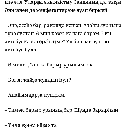
итә әле. Уларҙы яҡынайтыу Санияның да, ҡыҙы
Әнисәнең дә мәнфәғәттәренә яуап бирмәй.
– Эйе, әсәһе бар, районда йәшәй. Атаһы ҙур ғына
түрә булған. Ә мин хәҙер ҡалаға барам. Һин
автобусҡа өлгөрәһеңме? Ун биш минуттан
автобус була.
– Ә минең башҡа барыр урыным юҡ.
– Бөгөн ҡайҙа ҡундың һуң?
– Апайымдарҙа ҡундым.
– Тимәк, барыр урының бар. Шунда барырһың.
– Унда еҙнәм өйҙә ята.