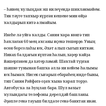
– Һинең ҡулыңдан эш килеүендә шикләнмәйем.
Тик тәүге тапҡыр күргән кешене мин өйҙә
ҡалдырып китә алмайым.
Икеһе лә уйға ҡалды. Сания ҡара көнгә тип
һаҡлаған 60 мең аҡсаны иҫенә төшөрҙө. Уның
өсөн борсолаһы юҡ, Әхәт алып сығып киткән.
Никах балдағын күптән һалып, хәҙер ҡайҙа
йәшергәнен дә хәтерләмәй. Шаҡтай туҙған
шәшке тунынан башҡа әллә ни кейем-һалымы
юҡ һымаҡ. Нисек сығарып ебәрәһең инде быны,
тип Сания Рәйфәгә оҙаҡ ҡына ҡарап торҙо.
Автобусҡа ла һуңлап бара. Шул ваҡыт
ҡулындағы телефоны дерелдәй башланы.
Әҙәпле генә тауыш билдәле генә банктан икән.