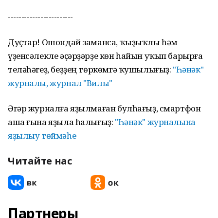
------------------------
Дуҫтар! Ошондай заманса, ҡыҙыҡлы һәм
үҙенсәлекле әҫәрҙәрҙе көн һайын уҡып барырға
теләһәгеҙ, беҙҙең төркөмгә ҡушылығыҙ:
"Һәнәк"
журналы, журнал "Вилы"
Әгәр журналға яҙылмаған булһағыҙ, смартфон
аша ғына яҙыла һалығыҙ:
"Һәнәк" журналына
яҙылыу төймәһе
Читайте нас
Партнеры