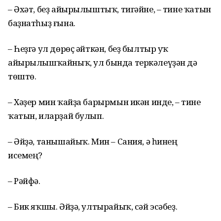
– Әхәт, беҙ айырылыштыҡ, тигәйне, – тине ҡатын
баҙнатһыҙ ғына.
– Һеҙгә ул дөрөҫ әйткән, беҙ былтыр уҡ
айырылышҡайныҡ, ул бында теркәлеүҙән дә
төштө.
– Хәҙер мин ҡайҙа барырмын икән инде, – тине
ҡатын, иларҙай булып.
– Әйҙә, танышайыҡ. Мин – Сания, ә һинең
исемең?
– Рәйфә.
– Бик яҡшы. Әйҙә, ултырайыҡ, сәй эсәбеҙ.