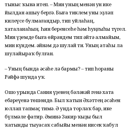
тыныс ҡына итеп. – Мин уның менән ун ике
йылдан ашыу бергә. Быға тиклем уны эҙләп
килеүсе булмағандыр, тип уйлаһаң,
хаталанаһың. Һин беренсеһе һәм һуңғыһы түгел.
Мин үҙемде быға өйрәндем тип әйтә алмайым,
мин күндем. Ҡәйнәм дә шулай ти. Уның атаһы ла
шулайыраҡ булған.
– Уның бында әсәһе лә бармы? – тип һораны
Рәйфә шунда уҡ.
Ошо урында Сания үҙенең бәләкәй генә хата
ебәреүенә төшөндө. Был ҡатын Әхәттең әсәһен
юллап тапмаҫ тимә. Ә унда торлаҡ бар, ике
бүлмәле фатир. Әминә Закир ҡыҙы был
ҡатынды тыуасаҡ сабыйы менән нисек ҡабул