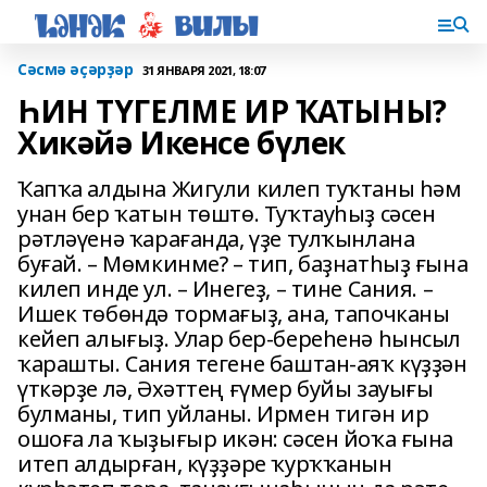
Сәсмә әҫәрҙәр
31 ЯНВАРЯ 2021, 18:07
ҺИН ТҮГЕЛМЕ ИР ҠАТЫНЫ?
Хикәйә Икенсе бүлек
Ҡапҡа алдына Жигули килеп туҡтаны һәм
унан бер ҡатын төштө. Туҡтауһыҙ сәсен
рәтләүенә ҡарағанда, үҙе тулҡынлана
буғай. – Мөмкинме? – тип, баҙнатһыҙ ғына
килеп инде ул. – Инегеҙ, – тине Сания. –
Ишек төбөндә тормағыҙ, ана, тапочканы
кейеп алығыҙ. Улар бер-береһенә һынсыл
ҡарашты. Сания тегене баштан-аяҡ күҙҙән
үткәрҙе лә, Әхәттең ғүмер буйы зауығы
булманы, тип уйланы. Ирмен тигән ир
ошоға ла ҡыҙығыр икән: сәсен йоҡа ғына
итеп алдырған, күҙҙәре ҡурҡҡанын