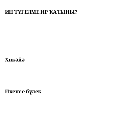
ҺИН ТҮГЕЛМЕ ИР ҠАТЫНЫ?
Хикәйә
Икенсе бүлек