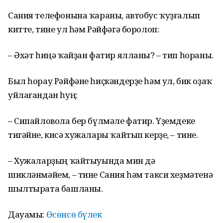
Сания телефонына ҡараны, автобус ҡуҙғалып
китте, тине ул һәм Рәйфәгә боролоп:
– Әхәт һиңә ҡайҙан фатир ялланы? – тип һораны.
Был һорау Рәйфәне һиҫкәндерҙе һәм ул, бик оҙаҡ
уйлағандан һуң:
– Сипайловола бер бүлмәле фатир. Үҙемдеке
тигәйне, кисә хужалары ҡайтып керҙе, – тине.
– Хужаларҙың ҡайтыуында мин дә
шикләнмәйем, – тине Сания һәм такси хеҙмәтенә
шылтырата башланы.
Дауамы:
Өсөнсө бүлек