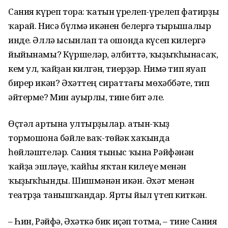
Сания күреп тора: ҡатын үрелеп-үрелеп фатирҙы
ҡарай. Нисә бүлмә икәнен белергә тырышалыр
инде. Әллә ысынлап та ошонда күсеп килергә
йыйынамы? Күршеләр, әлбиттә, ҡыҙыҡһынасаҡ,
кем ул, ҡайҙан килгән, тиерҙәр. Нимә тип яуап
бирер икән? Әхәттең сираттағы мөхәббәте, тип
әйтерме? Мин ауырлы, тине бит әле.
Өҫтәл артына ултырҙылар. Ҡатын-ҡыҙ
тормошона бәйле ваҡ-төйәк хаҡында
һөйләштеләр. Сания тыныс ҡына Рәйфәнән
ҡайҙа эшләүе, ҡайһы яҡтан килеүе менән
ҡыҙыҡһынды. Шишмәнән икән. Әхәт менән
театрҙа танышҡандар. Ярты йыл үтеп киткән.
– Һин, Рәйфә, Әхәткә бик иҫәп тотма, – тине Сания