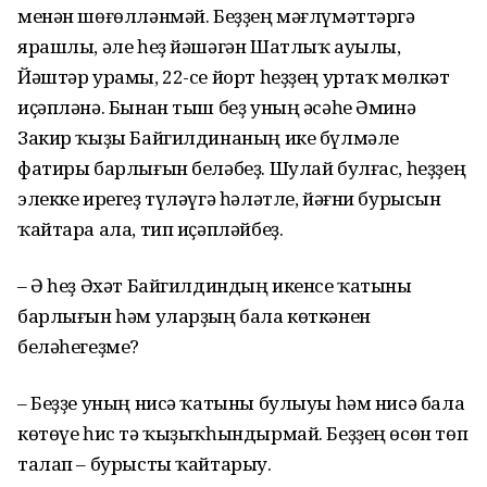
менән шөғөлләнмәй. Беҙҙең мәғлүмәттәргә
ярашлы, әле һеҙ йәшәгән Шатлыҡ ауылы,
Йәштәр урамы, 22-се йорт һеҙҙең уртаҡ мөлкәт
иҫәпләнә. Бынан тыш беҙ уның әсәһе Әминә
Закир ҡыҙы Байгилдинаның ике бүлмәле
фатиры барлығын беләбеҙ. Шулай булғас, һеҙҙең
элекке ирегеҙ түләүгә һәләтле, йәғни бурысын
ҡайтара ала, тип иҫәпләйбеҙ.
– Ә һеҙ Әхәт Байгилдиндың икенсе ҡатыны
барлығын һәм уларҙың бала көткәнен
беләһегеҙме?
– Беҙҙе уның нисә ҡатыны булыуы һәм нисә бала
көтөүе һис тә ҡыҙыҡһындырмай. Беҙҙең өсөн төп
талап – бурысты ҡайтарыу.