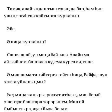
– Тимәк, апайыңдан тыш еҙнәң дә бар, һәм һин
уның эргәһенә ҡайтырға ҡурҡаһың.
– Эйе.
– Ә ниңә ҡурҡаһың?
– Сания апай, ул миңә бәйләнә. Апайыма
әйткәйнем, башҡаса күҙемә күренмә, тине.
– Ә мин нимә тип әйтергә тейеш һиңә, Рәйфә, шул
хаҡта уйланыңмы?
– Һеҙ миңә ҡалырға рөхсәт итһәгеҙ, мин берәй
эшегеҙҙе башҡара торор инем. Мин өй
йыйыштыра, иҙән йыуа беләм.