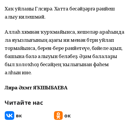
Хаҡ уйланы Гөлсирә. Хатта бесәйҙәргә рәнйеш
алыу килешмәй.
Аллаһ хөкөмөнән ҡурҡмайынса, кешеләр араһында
ла яуызлығының аҙағы ни менән бөтөрөн уйлап
тормайынса, берен-бере рәнйетеүе, бәйеле аҙып,
башына бәлә алыуын беләбеҙ. Әҙәм балалары
был холоҡһоҙ бесәйҙең ҡылығынан фәһем
алһын ине.
Лира Әхмәт ЯҠШЫБАЕВА
Читайте нас