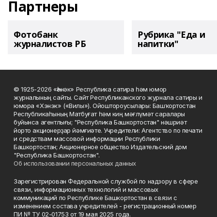
Партнеры
Фотобанк
Рубрика "Еда и
журналистов РБ
напитки"
© 1925-2026 «Һәнәк» Республика сатира һәм юмор
журналының сайты. Сайт Республиканского журнала сатиры и
юмора «Хэнэк» («Вилы»). Ойоштороусылары: Башҡортостан
Республикаһының Матбуғат һәм киң мәғлүмәт саралары
буйынса агентлығы; "Республика Башкортостан" нәшриәт
йорто акционерҙар йәмғиәте. Учредители: Агентство по печати
и средствам массовой информации Республики
Башкортостан; Акционерное общество Издательский дом
"Республика Башкортостан".
Об использовании персональных данных
Зарегистрирован Федеральной службой по надзору в сфере
связи, информационных технологий и массовых
коммуникаций по Республике Башкортостан в связи с
изменением состава учредителей - регистрационный номер
ПИ № ТУ 02-01753 от 19 мая 2025 года.