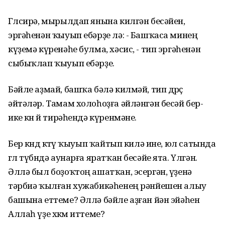
Гөлсирә, мырылдап янына килгән бесәйен,
эргәһенән ҡыуып ебәрҙе лә: - Башҡаса минең
күҙемә күренәһе булма, хәсис, - тип эргәһенән
сыбыҡлап ҡыуып ебәрҙе.
Бәйле аҙмай, башҡа бәлә килмәй, тип дөрөҫ
әйтәләр. Тамам холоһоҙға әйләнгән бесәй бер-
ике көн өй тирәһендә күренмәне.
Бер көндө көтөү ҡыуып ҡайтып килә ине, юл сатында
гөл түбөндә аунарға яратҡан бесәйе ята. Үлгән.
Әллә был боҙоҡтоң ашатҡан, эсергән, үҙенә
тәрбиә ҡылған хужабикәһенең рәнйешен алыу
башына еттеме? Әллә бәйле аҙған йән эйәһен
Аллаһ үҙе хөкөм иттеме?