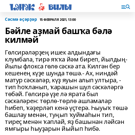
Сәсмә әҫәрҙәр
15 ФЕВРАЛЯ 2021, 13:00
Бәйле аҙмай башҡа бәлә
килмәй
Гөлсирәләрҙең ишек алдындағы
клумбала, тирә яҡҡа йәм биреп, йылдың-
йылы флокса гөлө сәскә ата. Килгән бер
кешенең күҙе шунда төшә.- Ах, ниндәй
матур сәскәләр, күҙ яуын алып ултыра, -
тип һоҡланып, ҡарашын шул сәскәләргә
төбәй. Гөлсирә үҙе лә ярата был
сәскәләрен: төрлө-төрлө ашламалар
һибеп, ҡәҙерләп кенә үҫтерә. Һыуыҡ төшә
башлау менән, туңып ҡуймаһын тип,
тиреҫ менән ҡаплай, яҙ башынан ләйсән
ямғыры һыуҙарын йыйып һибә.