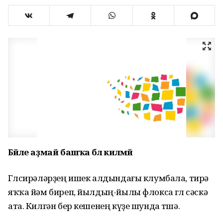
Бәйле аҙмай башҡа бәлә килмәй
Гөлсирәләрҙең ишек алдындағы клумбала, тирә
яҡҡа йәм биреп, йылдың-йылы флокса гөлө сәскә
ата. Килгән бер кешенең күҙе шунда төшә.