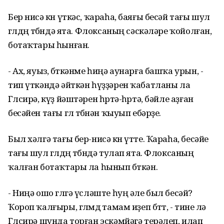
Бер нисә көн үткәс, ҡараһа, баяғы бесәй тағы шул
гөлдөң төбөндә ята. Флоксаның сәскәләре ҡойолған,
ботаҡтары һынған.
- Ах, яуыз, бөткәнме һиңә аунарға башҡа урын, -
тип үткәндә әйткән һүҙҙәрен ҡабатланы ла
Гөлсирә, күҙ йәштәрен һөртә-һөртә, бәйле аҙған
бесәйен тағы гөл төбөнән ҡыуып ебәрҙе.
Был хәлгә тағы бер-нисә көн үтте. Ҡараһа, бесәйе
тағы шул гөлдөң төбөндә тулап ята. Флоксаның
ҡалған ботаҡтары ла һынып бөткән.
- Ниңә ошо гөлгә үсләште һуң әле был бесәй?
Ҡороп ҡалғыры, гөлөмдө тамам иҙеп бөттө, - тине лә
Гөлсирә шунда торған эскәмйәгә терәлеп, илап