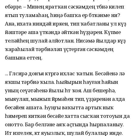
ебәрҙе. – Минең яратҡан сәскәмдең төбөнә килеп
ятып туламаһаң, һиңә башҡа ер бөткәнме ни?
Ана, ихата ниндәй иркен, тип ҡабатланы ул күҙ
йәштәре аша үткәндә әйткән һүҙҙәрен. Күпме
теләйһең шулай алйотлан. Нисәмә йылдар күҙ
ҡараһылай тәрбиәләп үҫтергән сәскәмдең
башына еттең.
... Гөлсирә донъя көтөргә ихлас ҡатын. Бесәйенә лә
яҡшы тәрбиә ҡыла. Һыйырын һауған һайын
уның сеүәтәһенә йылы һөт ҡоя. Аш бешерһә,
мыяулап, мыжып йөрөмәһен тип, үҙҙәренән алда
бесәйен ашата. Һуңғы ваҡытта артыҡ ныҡ
һимереп киткән бесәйе хатта сысҡан тотоуын да
онотто. Бар белгәне аяҡ аҫтында һырпаланыу.
Ит изгелек, көт яуызлыҡ, шулай булалыр инде.