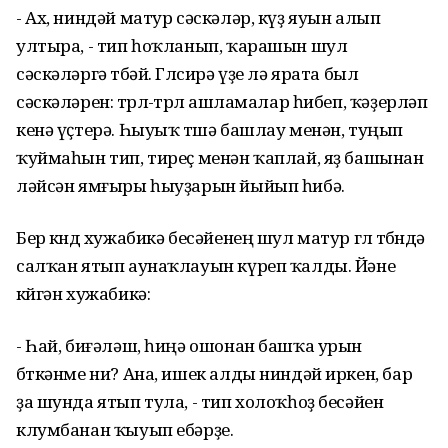
- Ах, ниндәй матур сәскәләр, күҙ яуын алып
ултыра, - тип һоҡланып, ҡарашын шул
сәскәләргә төбәй. Гөлсирә үҙе лә ярата был
сәскәләрен: төрлө-төрлө ашламалар һибеп, ҡәҙерләп
кенә үҫтерә. Һыуыҡ төшә башлау менән, туңып
ҡуймаһын тип, тиреҫ менән ҡаплай, яҙ башынан
ләйсән ямғыры һыуҙарын йыйып һибә.
Бер көндө хужабикә бесәйенең шул матур гөл төбөндә
салҡан ятып аунаҡлауын күреп ҡалды. Йәне
көйгән хужабикә:
- Һай, биғәләш, һиңә ошонан башҡа урын
бөткәнме ни? Ана, ишек алды ниндәй иркен, бар
ҙа шунда ятып тула, - тип холоҡһоҙ бесәйен
клумбанан ҡыуып ебәрҙе.