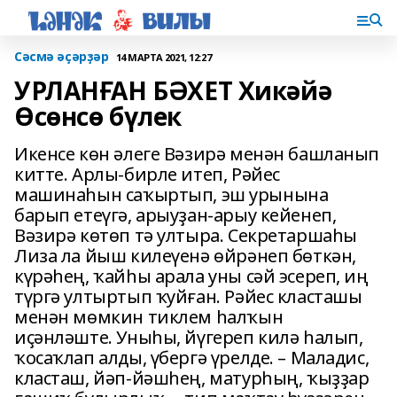
Сәсмә әҫәрҙәр
14 МАРТА 2021, 12:27
УРЛАНҒАН БӘХЕТ Хикәйә
Өсөнсө бүлек
Икенсе көн әлеге Вәзирә менән башланып
китте. Арлы-бирле итеп, Рәйес
машинаһын саҡыртып, эш урынына
барып етеүгә, арыуҙан-арыу кейенеп,
Вәзирә көтөп тә ултыра. Секретаршаһы
Лиза ла йыш килеүенә өйрәнеп бөткән,
күрәһең, ҡайһы арала уны сәй эсереп, иң
түргә ултыртып ҡуйған. Рәйес класташы
менән мөмкин тиклем һалҡын
иҫәнләште. Уныһы, йүгереп килә һалып,
ҡосаҡлап алды, үбергә үрелде. – Маладис,
класташ, йәп-йәшһең, матурһың, ҡыҙҙар