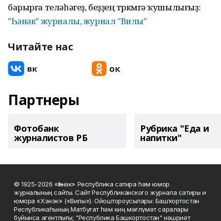
барырға теләһәгеҙ, беҙҙең төркөмгә ҡушылығыҙ:
"Һәнәк" журналы, журнал "Вилы"
Читайте нас
Партнеры
Фотобанк
Рубрика "Еда и
журналистов РБ
напитки"
© 1925-2026 «Һәнәк» Республика сатира һәм юмор
журналының сайты. Сайт Республиканского журнала сатиры и
юмора «Хэнэк» («Вилы»). Ойоштороусылары: Башҡортостан
Республикаһының Матбуғат һәм киң мәғлүмәт саралары
буйынса агентлығы; "Республика Башкортостан" нәшриәт