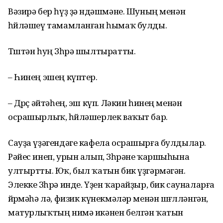
Вәзирә бер һүҙ ҙә өндәшмәне. Шуның менән
һөйләшеү тамамланған һымаҡ булды.
Төштән һуң Зөһрә шылтыратты.
– Һинең эшең күптер.
– Дөрөҫ әйтәһең, эш күп. Ләкин һинең менән
осрашырлыҡ, һөйләшерлек ваҡыт бар.
Сауҙа үҙәгендәге кафела осрашырға булдылар.
Рәйес инеп, урын алып, Зөһрәне ҡаршыһына
ултыртты. Юҡ, был ҡатын бик үҙгәрмәгән.
Элекке Зөһрә инде. Үҙен ҡарайҙыр, бик сауналарға
йөрөмәһә лә, физик күнекмәләр менән шөғөлләнгән,
матурлыҡтың нимә икәнен белгән ҡатын