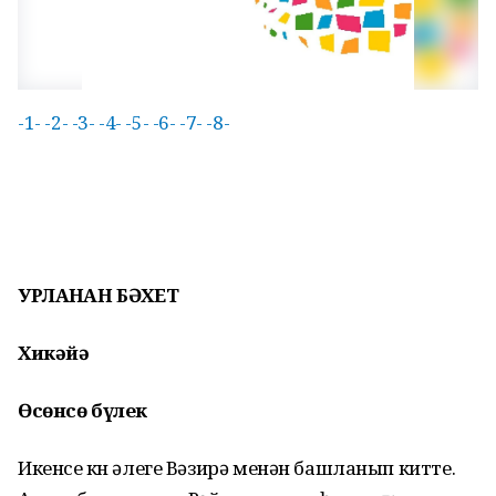
-1-
-2-
-3-
-4-
-5-
-6-
-7-
-8-
УРЛАНҒАН БӘХЕТ
Хикәйә
Өсөнсө бүлек
Икенсе көн әлеге Вәзирә менән башланып китте.