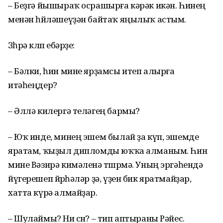
– Беҙгә йышыраҡ осрашырға кәрәк икән. Һинең
менән һөйләшеүҙән байтаҡ яңылыҡ астым.
Зөһрә көлөп ебәрҙе:
– Бәлки, һин мине ярҙамсы итеп алырға
итәһеңдер?
– Әллә килергә теләгең бармы?
– Юҡ инде, минең эшем былай ҙа күп, эшемде
яратам, ҡыҙыл дипломды юҡҡа алманым. Һин
мине Вәзирә кимәленә төшөрмә. Уның эргәһендә
йүгерешеп йөрөһәләр ҙә, үҙен бик яратмайҙар,
хатта күрә алмайҙар.
– Шулаймы? Ни өсөн? – тип аптыраны Рәйес.