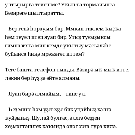
ултырырға тейешме? Уҡып та тормайынса
Вәзирәгә шылтыратты.
– Бер генә һорауым бар. Мөмкин тиклем ҡыҫҡа
һәм теүәл итеп яуап бир. Утыҙ туғыҙынсы
гимназияға мин кемде уҡытыу мәсьәләһе
буйынса һиңә мөрәжәғәт иттем?
Теге башта телефон тынды. Вәзирә ыҡ-мыҡ итте,
ләкин бер һүҙ ҙә әйтә алманы.
– Яуап бирә алмайым, – тине ул.
– Һеҙ мине һәм үҙегеҙҙе бик уңайһыҙ хәлгә
ҡуйҙығыҙ. Шулай булғас, әлегә беҙҙең
хеҙмәттәшлек хаҡында оноторға тура килә.