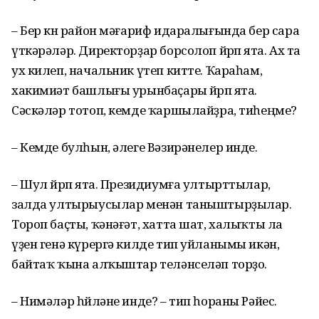
– Бер көн район мәғариф идаралығында бер сара
үткәрәләр. Директорҙар борсолоп йөрөп ята. Ах та
ух килеп, начальник үтеп китте. Ҡараһам,
хакимиәт башлығы урынбаҫары йөрөп ята.
Сәскәләр тотоп, кемде ҡаршылайҙра, тиһеңме?
– Кемде булһын, әлеге Вәзирәнелер инде.
– Шул йөрөп ята. Президиумға ултырттылар,
залда ултырыусылар менән таныштырҙылар.
Тороп баҫты, ҡәнәғәт, хатта шат, халыҡты ла
үҙен генә күрергә килде тип уйланымы икән,
байтаҡ ҡына алҡыштар теләнселәп торҙо.
– Нимәләр һөйләне инде? – тип һораны Рәйес.