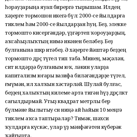
һорауҙарыңа яуап бирергә тырышам. Илдең
хәҙерге тормошон икегә бүл: 2000-се йылдарға
тиклем һәм 2000-се йылдарҙан һуң. Беҙ, элекке
тормошто кисергәндәр, үҙгәртеп ҡороуҙарҙың,
аҡсаһыҙлыҡтың нимә икәнен беләбеҙ. Беҙ
булғанына шөкөр итәбеҙ. Ә хәҙерге йәштәр беҙҙең
тормошто дөрөҫ түгел тип таба. Минең, мәҫәлән,
сит илдәрҙә булғаным юҡ, ләкин уларҙа
капитализм юғары вазифа биләгәндәрҙе түгел,
ғөмүмән, ил халҡын хәстәрләй. Шулай булғас,
беҙҙең халыҡтың килеме арта тигән һүҙ дөрөҫлөктө
сағылдырмай. Утыҙ квадрат метрлы бер
бүлмәне йылытыу өсөн ниңә ай һайын 10 меңгә
тиклем аҡса таптыралар? Тимәк, шәхси
ҡулдарға күскәс, улар үҙ мәнфәғәтен күберәк
ҡайғырта.