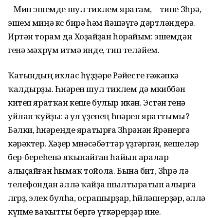
– Мин эшемде шул тиклем яратам, – тине Зөһрә, –
эшем миңә көс бирә һәм йәшәүгә дәртләндерә.
Иртән торам да Хоҙайҙан һорайым: эшемдән
генә мәхрүм итмә инде, тип теләйем.
Ҡатындың ихлас һүҙҙәре Рәйесте ғәжәпкә
ҡалдырҙы. Һөнәрен шул тиклем дә мөкиббән
китеп яратҡан кеше булыр икән. Эстән генә
уйлап ҡуйҙы: ә ул үҙенең һөнәрен яраттымы?
Бәлки, һөнәреңде яратырға Зөһрәнән өйрәнергә
кәрәктер. Хәҙер мөнәсәбәттәр үҙгәргән, кешеләр
бер-береһенә яҡынайған һайын аралар
алыҫайған һымаҡ тойола. Бына бит, Зөһрә лә
телефондан әллә ҡайҙа шылтыратып алырға
өлгөрҙө, элек булһа, осрашырҙар, һөйләшерҙәр, әллә
күпме ваҡытты бергә үткәрерҙәр ине.