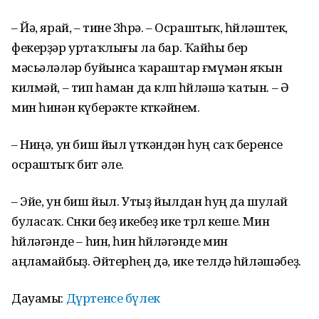
– Йә, ярай, – тине Зөһрә. – Осраштыҡ, һөйләштек,
фекерҙәр уртаҡлығы ла бар. Ҡайһы бер
мәсьәләләр буйынса ҡараштар ғөмүмән яҡын
килмәй, – тип һаман да көлөп һөйләшә ҡатын. – Ә
мин һинән күберәкте көткәйнем.
– Ниңә, ун биш йыл үткәндән һуң саҡ беренсе
осраштыҡ бит әле.
– Эйе, ун биш йыл. Утыҙ йылдан һуң да шулай
буласаҡ. Сөнки беҙ икебеҙ ике төрлө кеше. Мин
һөйләгәнде – һин, һин һөйләгәнде мин
аңламайбыҙ. Әйтерһең дә, ике телдә һөйләшәбеҙ.
Дауамы:
Дүртенсе бүлек