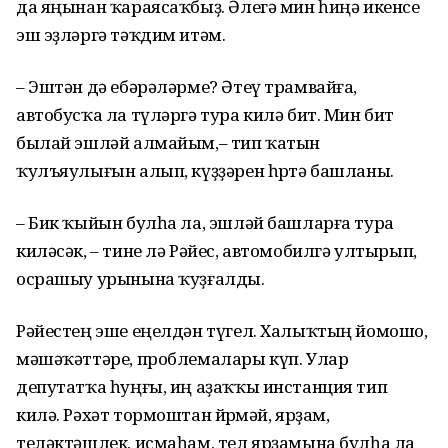
да яңынан ҡараясаҡбыҙ. Әлегә мин һиңә икенсе
эш эҙләргә тәҡдим итәм.
– Эштән дә ебәрәләрме? Әтеү трамвайға,
автобусҡа ла түләргә тура килә бит. Мин бит
былай эшләй алмайым,– тип ҡатын
ҡулъяулығын алып, күҙҙәрен һөртә башланы.
– Бик ҡыйын булһа ла, эшләй башларға тура
киләсәк, – тине лә Рәйес, автомобилгә ултырып,
осрашыу урынына ҡуҙғалды.
Рәйестең эше еңелдән түгел. Халыҡтың йомошо,
мәшәҡәттәре, проблемалары күп. Улар
депутатҡа һуңғы, иң аҙаҡҡы инстанция тип
килә. Рәхәт тормоштан йөрөмәй, ярҙам,
теләктәшлек, исмаһам, тел ярҙамына булһа ла