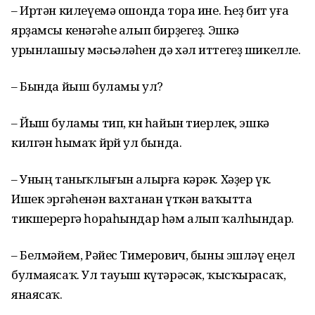
– Иртән килеүемә ошонда тора ине. Һеҙ бит уға
ярҙамсы кенәгәһе алып бирҙегеҙ. Эшкә
урынлашыу мәсьәләһен дә хәл иттегеҙ шикелле.
– Бында йыш буламы ул?
– Йыш буламы тип, көн һайын тиерлек, эшкә
килгән һымаҡ йөрөй ул бында.
– Уның таныҡлығын алырға кәрәк. Хәҙер үк.
Ишек эргәһенән вахтанан үткән ваҡытта
тикшерергә һораһындар һәм алып ҡалһындар.
– Белмәйем, Рәйес Тимерович, быны эшләү еңел
булмаясаҡ. Ул тауыш күтәрәсәк, ҡысҡырасаҡ,
янаясаҡ.