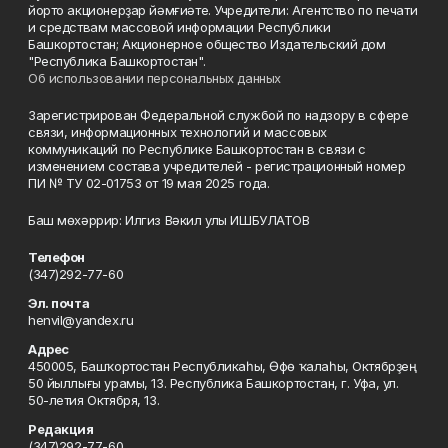
йорто акционерҙар йәмғиәте. Учредители: Агентство по печати
и средствам массовой информации Республики
Башкортостан; Акционерное общество Издательский дом
"Республика Башкортостан".
Об использовании персональных данных
Зарегистрирован Федеральной службой по надзору в сфере
связи, информационных технологий и массовых
коммуникаций по Республике Башкортостан в связи с
изменением состава учредителей - регистрационный номер
ПИ № ТУ 02-01753 от 19 мая 2025 года.
Баш мөхәррир: Илгиз Вәкил улы ИШБУЛАТОВ
Телефон
(347)292-77-60
Эл. почта
henvil@yandex.ru
Адрес
450005, Башҡортостан Республикаһы, Өфө ҡалаһы, Октябрҙең
50 йыллығы урамы, 13. Республика Башкортостан, г. Уфа, ул.
50-летия Октября, 13.
Редакция
(347)292-77-60