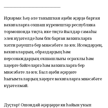
_______________________________
Иҫкәрмә: Һеҙ әле танышҡан әҙәби әҫәрҙә барған
ваҡиғаларға оҡшаш күренештәр республика
тормошонда тиҫтә, ике тиҫтә йылдар самаһы
элек күҙәтелде һәм бөгөн барған ваҡиғаларға
ҡәтғи рәүештә бер мөнәсәбәте лә юҡ. Исемдәрҙең,
ваҡиғаларҙың, образдарҙың һәм
персонаждарҙың оҡшашлығы осраҡлы һәм
хәҙерге бәйгеләргә һәм ваҡиғаларға бер
мөнәсәбәте лә юҡ. Был әҙәби әҫәрҙәге
һығымталарҙың хәҙерге ваҡиғаларға мөнәсәбәте
күҙәтелмәй.
Дуҫтар! Ошондай әҫәрҙәрҙе көн һайын уҡып