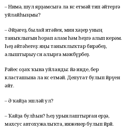
– Нимә, шул ярҙамсыға ла көс етмәй тип әйтергә
уйлайһыңмы?
– Әйҙәгеҙ, былай итәйек, мин хәҙер уның
таныҡлығын һорап алам һәм һеҙгә алып керәм.
Һеҙ әйтәһегеҙ: яңы таныҡлыҡтар бирәбеҙ,
алыштырыу өсөн алырға мәжбүрбеҙ.
Рәйес оҙаҡ ҡына уйланды: йә инде, бер
класташына ла көсө етмәй. Депутат булып йөрөүен
әйт.
– Ә ҡайҙа эшләй ул?
– Ҡайҙа булһын? Һеҙ урынлаштырған ерҙә,
махсус автохужалыҡта, инженер булып йөрөй.