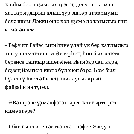
ҡайһы бер ярҙамсыларҙың, депутаттарҙан
хаттар яҙҙырып алып, ҙур эштәр атҡарыуын
белә инем. Ләкин ошо хәл үҙемә лә ҡағылыр тип
көтмәгәйнем.
– Ғәфү ит, Рәйес, мин һине улай уҡ бер ҡатлылыр
тип уйламағайным. Әйтерһең, һин был хаҡта
беренсе тапҡыр ишетәһең. Иғтибарлап ҡара,
беҙҙең йәмғиәт икегә бүленеп бара. Һәм был
бүленеү һис тә һинең һайлаусыларың
файҙаһына түгел.
– Ә Вәзирәне үҙ мәнфәғәттәрен ҡайғыртырға
нимә этәрә?
– Ябай ғына итеп әйткәндә – нәфсе. Эйе, ул