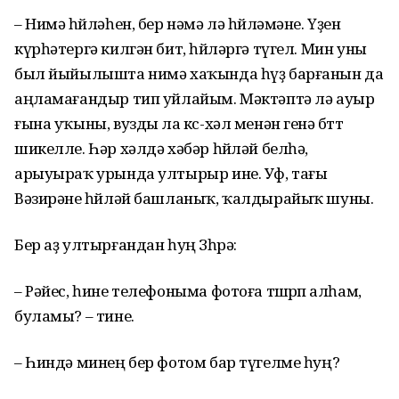
– Нимә һөйләһен, бер нәмә лә һөйләмәне. Үҙен
күрһәтергә килгән бит, һөйләргә түгел. Мин уны
был йыйылышта нимә хаҡында һүҙ барғанын да
аңламағандыр тип уйлайым. Мәктәптә лә ауыр
ғына уҡыны, вузды ла көс-хәл менән генә бөттө
шикелле. Һәр хәлдә хәбәр һөйләй белһә,
арыуыраҡ урында ултырыр ине. Уф, тағы
Вәзирәне һөйләй башланыҡ, ҡалдырайыҡ шуны.
Бер аҙ ултырғандан һуң Зөһрә:
– Рәйес, һине телефоныма фотоға төшөрөп алһам,
буламы? – тине.
– Һиндә минең бер фотом бар түгелме һуң?