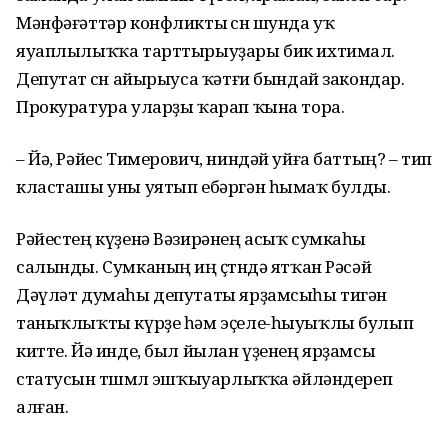
Мәнфәғәттәр конфликты өсөн шунда уҡ
яуаплылыҡҡа тарттырыуҙары бик ихтимал.
Депутат өсөн айырыуса ҡәтғи бындай закондар.
Прокуратура уларҙы ҡарап ҡына тора.
– Йә, Рәйес Тимерович, ниндәй уйға баттың? – тип
класташы уны уятып ебәргән һымаҡ булды.
Рәйестең күҙенә Вәзирәнең асыҡ сумкаһы
салынды. Сумканың иң өҫтөндә ятҡан Рәсәй
Дәүләт думаһы депутаты ярҙамсыһы тигән
таныҡлыҡты күрҙе һәм эҫеле-һыуыҡлы булып
китте. Йә инде, был йылан үҙенең ярҙамсы
статусын төшөмлө эшҡыуарлыҡҡа әйләндереп
алған.