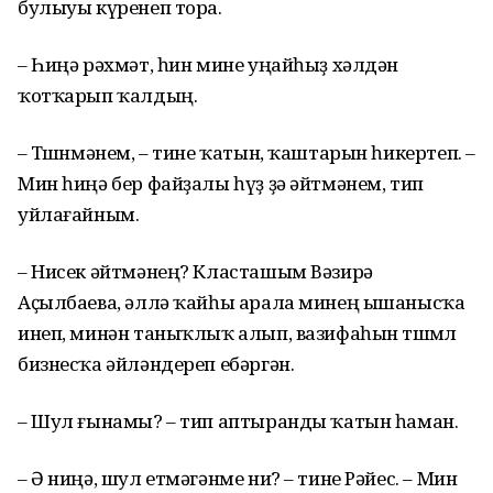
булыуы күренеп тора.
– Һиңә рәхмәт, һин мине уңайһыҙ хәлдән
ҡотҡарып ҡалдың.
– Төшөнмәнем, – тине ҡатын, ҡаштарын һикертеп. –
Мин һиңә бер файҙалы һүҙ ҙә әйтмәнем, тип
уйлағайным.
– Нисек әйтмәнең? Класташым Вәзирә
Аҫылбаева, әллә ҡайһы арала минең ышанысҡа
инеп, минән таныҡлыҡ алып, вазифаһын төшөмлө
бизнесҡа әйләндереп ебәргән.
– Шул ғынамы? – тип аптыранды ҡатын һаман.
– Ә ниңә, шул етмәгәнме ни? – тине Рәйес. – Мин