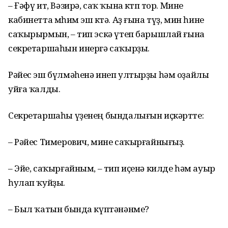
– Ғәфү ит, Вәзирә, саҡ ҡына көтөп тор. Мине
кабинетта мөһим эш көтә. Аҙ ғына түҙ, мин һине
саҡырырмын, – тип эскә үтеп барышлай ғына
секретаршаһын инергә саҡырҙы.
Рәйес эш бүлмәһенә инеп ултырҙы һәм оҙайлы
уйға ҡалды.
Секретаршаһы үҙенең бындалығын иҫкәртте:
– Рәйес Тимерович, мине саҡырғайнығыҙ.
– Эйе, саҡырғайным, – тип иҫенә килде һәм ауыр
һулап ҡуйҙы.
– Был ҡатын бында күптәнәнме?