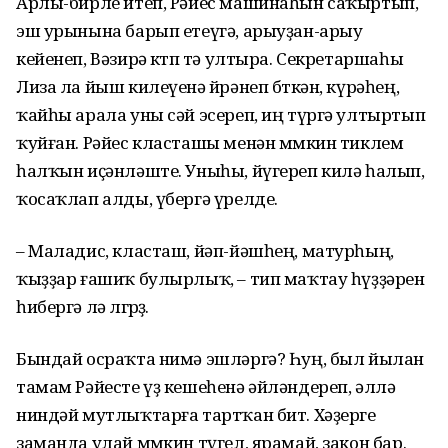
Арлы-бирле итеп, Рәйес машинаһын саҡыртып,
эш урынына барып етеүгә, арыуҙан-арыу
кейенеп, Вәзирә көтөп тә ултыра. Секретаршаһы
Лиза ла йыш килеүенә өйрәнеп бөткән, күрәһең,
ҡайһы арала уны сәй эсереп, иң түргә ултыртып
ҡуйған. Рәйес класташы менән мөмкин тиклем
һалҡын иҫәнләште. Уныһы, йүгереп килә һалып,
ҡосаҡлап алды, үбергә үрелде.
– Маладис, класташ, йәп-йәшһең, матурһың,
ҡыҙҙар ғашиҡ булырлыҡ, – тип маҡтау һүҙҙәрен
һибергә лә өлгөрҙө.
Бындай осраҡта нимә эшләргә? Һуң, был йылан
тамам Рәйесте үҙ кешеһенә әйләндереп, әллә
ниндәй мутлыҡтарға тартҡан бит. Хәҙерге
заманда улай мөмкин түгел, ярамай, закон бар.