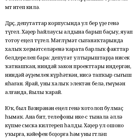
өмөт итеп килә.
Дөрөҫ, депутаттар корпусында ул бер үҙе генә
түгел. Хәҙер һайлаусы алдына барып баҫыу, яуап
тотоу еңел түгел. Мәғлүмәт сығанаҡтарында
халыҡ хеҙмәтселәренә ҡарата барлыҡ факттар
белдерелеп бара: депутат ултырыштарҙа нисек
ҡатнашҡан, ниндәй закон проекттары индергән,
ниндәй әүҙемлек күрһәткән, нисә тапҡыр сығыш
яһаған. Ярай, уны халыҡ электән белә, ғөмүмән
алғанда, йылы ҡарай.
Юҡ, был Вәзирәнән еңел генә ҡотолоп булмаҫ
һымаҡ. Ана бит, телефоны ике-өс тынала әллә
күпме смска килтереп һалды. Хәҙер ул ошоно
уҡырға, кәйефен боҙорға һәм уны өгөтләп