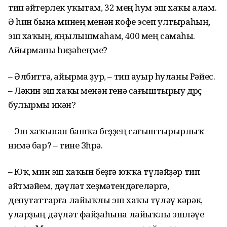
тип әйтерлек уҡытам, 32 мең һум эш хаҡы алам.
Ә һин бына минең менән кофе эсеп ултыраһың,
эш хаҡың, яңылышмаһам, 400 мең самаһы.
Айырманы һиҙәһеңме?
– Әлбиттә, айырма ҙур, – тип ауыр һуланы Рәйес.
– Ләкин эш хаҡы менән генә сағыштырыу дөрөҫ
булырмы икән?
– Эш хаҡынан башҡа беҙҙең сағыштырырлыҡ
нимә бар? – тине Зөһрә.
– Юҡ, мин эш хаҡын беҙгә юҡҡа түләйҙәр тип
әйтмәйем, дәүләт хеҙмәтендәгеләргә,
депутаттарға лайыҡлы эш хаҡы түләү кәрәк,
уларҙың дәүләт файҙаһына лайыҡлы эшләүе