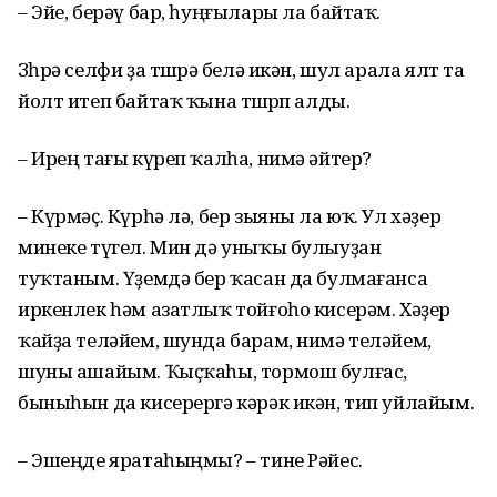
– Эйе, берәү бар, һуңғылары ла байтаҡ.
Зөһрә селфи ҙа төшөрә белә икән, шул арала ялт та
йолт итеп байтаҡ ҡына төшөрөп алды.
– Ирең тағы күреп ҡалһа, нимә әйтер?
– Күрмәҫ. Күрһә лә, бер зыяны ла юҡ. Ул хәҙер
минеке түгел. Мин дә уныҡы булыуҙан
туҡтаным. Үҙемдә бер ҡасан да булмағанса
иркенлек һәм азатлыҡ тойғоһо кисерәм. Хәҙер
ҡайҙа теләйем, шунда барам, нимә теләйем,
шуны ашайым. Ҡыҫҡаһы, тормош булғас,
быныһын да кисерергә кәрәк икән, тип уйлайым.
– Эшеңде яратаһыңмы? – тине Рәйес.