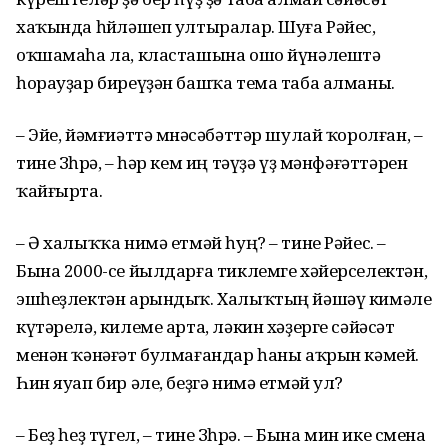
хаҡында һөйләшеп ултыралар. Шуға Рәйес,
оҡшамаһа ла, класташына ошо йүнәлештә
һорауҙар биреүҙән башҡа тема таба алманы.
– Эйе, йәмғиәттә мөнәсәбәттәр шулай ҡоролған, –
тине Зөһрә, – һәр кем иң тәүҙә үҙ мәнфәғәттәрен
ҡайғырта.
– Ә халыҡҡа нимә етмәй һуң? – тине Рәйес. –
Бына 2000-се йылдарға тиклемге хәйерселектән,
эшһеҙлектән арындыҡ. Халыҡтың йәшәү кимәле
күтәрелә, килеме арта, ләкин хәҙерге сәйәсәт
менән ҡәнәғәт булмағандар һаны аҡрын кәмей.
Һин яуап бир әле, беҙгә нимә етмәй ул?
– Беҙ һеҙ түгел, – тине Зөһрә. – Бына мин ике смена