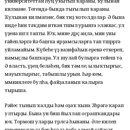
университеттан һуң уҡытып ҡараны, ҡулынан
килмәне. Тегендә-бында тығылып ҡараны.
Ҡулынан килмәгәнс, бик тиҙ ҡотолдолар. Ә бына
инде һин тәҡдим иткән төшөмлө урынға эләккәс, ул
үҙенә шөғөл тапты. Юҡ, мине дөрөҫ аңла, мин уны
ғәйепләргә йә башҡа ярҙамсыларға тап төшөрөргә
уйламайым. Күбеһе үҙ вазифаһын еренә еткереп,
намыҫлы башҡара. Ул шулай булырға тейеш тә.
Ә власть, үҙең беләһең, бик тәмле, ылыҡтырғыс,
мауыҡтырғыс, табышлы урын. Һәр кем,
мөмкинлеге булһа, файҙаланып ҡалырға
тырыша.
Рәйес тынып ҡалды һәм оҙаҡ ҡына Зөһрәгә ҡарап
ултырҙы. Бына ун биш йыллап осрашҡандары
юҡ. Тормош уларҙы төрлөсә һынаны. Әле килеп
күрештеләр ҙә бер һүҙ ҙә таба алмай сәйәсәт