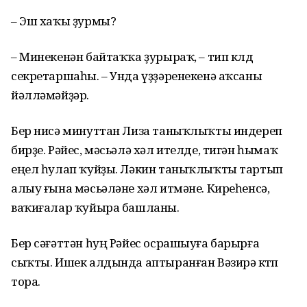
– Эш хаҡы ҙурмы?
– Минекенән байтаҡҡа ҙурыраҡ, – тип көлдө
секретаршаһы. – Унда үҙҙәренекенә аҡсаны
йәлләмәйҙәр.
Бер нисә минуттан Лиза таныҡлыҡты индереп
бирҙе. Рәйес, мәсьәлә хәл ителде, тигән һымаҡ
еңел һулап ҡуйҙы. Ләкин таныҡлыҡты тартып
алыу ғына мәсьәләне хәл итмәне. Киреһенсә,
ваҡиғалар ҡуйыра башланы.
Бер сәғәттән һуң Рәйес осрашыуға барырға
сыҡты. Ишек алдында аптыранған Вәзирә көтөп
тора.