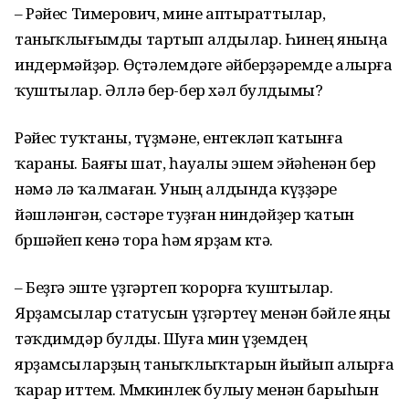
– Рәйес Тимерович, мине аптыраттылар,
таныҡлығымды тартып алдылар. Һинең яныңа
индермәйҙәр. Өҫтәлемдәге әйберҙәремде алырға
ҡуштылар. Әллә бер-бер хәл булдымы?
Рәйес туҡтаны, түҙмәне, ентекләп ҡатынға
ҡараны. Баяғы шат, һауалы эшем эйәһенән бер
нәмә лә ҡалмаған. Уның алдында күҙҙәре
йәшләнгән, сәстәре туҙған ниндәйҙер ҡатын
бөршәйеп кенә тора һәм ярҙам көтә.
– Беҙгә эште үҙгәртеп ҡорорға ҡуштылар.
Ярҙамсылар статусын үҙгәртеү менән бәйле яңы
тәҡдимдәр булды. Шуға мин үҙемдең
ярҙамсыларҙың таныҡлыҡтарын йыйып алырға
ҡарар иттем. Мөмкинлек булыу менән барыһын