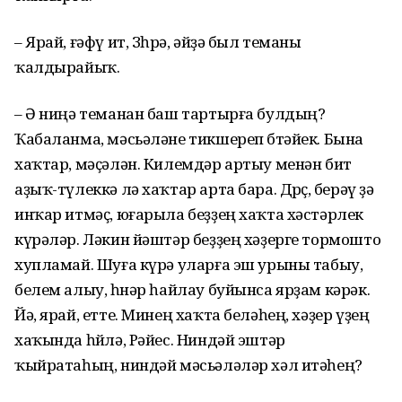
– Ярай, ғәфү ит, Зөһрә, әйҙә был теманы
ҡалдырайыҡ.
– Ә ниңә теманан баш тартырға булдың?
Ҡабаланма, мәсьәләне тикшереп бөтәйек. Бына
хаҡтар, мәҫәлән. Килемдәр артыу менән бит
аҙыҡ-түлеккә лә хаҡтар арта бара. Дөрөҫ, берәү ҙә
инҡар итмәҫ, юғарыла беҙҙең хаҡта хәстәрлек
күрәләр. Ләкин йәштәр беҙҙең хәҙерге тормошто
хупламай. Шуға күрә уларға эш урыны табыу,
белем алыу, һөнәр һайлау буйынса ярҙам кәрәк.
Йә, ярай, етте. Минең хаҡта беләһең, хәҙер үҙең
хаҡында һөйлә, Рәйес. Ниндәй эштәр
ҡыйратаһың, ниндәй мәсьәләләр хәл итәһең?