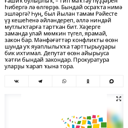
ғашиҡ булырлыҡ, – тип маҡтау һүҙҙәрен
һибергә лә өлгөрҙө. Бындай осраҡта нимә
эшләргә? Һуң, был йылан тамам Рәйесте
үҙ кешеһенә әйләндереп, әллә ниндәй
мутлыҡтарға тартҡан бит. Хәҙерге
заманда улай мөмкин түгел, ярамай,
закон бар. Мәнфәғәттәр конфликты өсөн
шунда уҡ яуаплылыҡҡа тарттырыуҙары
бик ихтимал. Депутат өсөн айырыуса
ҡәтғи бындай закондар. Прокуратура
уларҙы ҡарап ҡына тора.