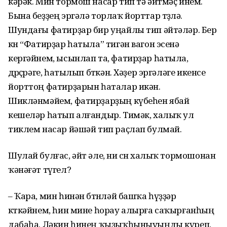
кәрәк. Мин тормош насар тип тә әйтмәҫ инем.
Бына беҙҙең эргәлә торлаҡ йорттар төҙөлә.
Шундағы фатирҙар бир уңайлы тип әйтәләр. Бер
көн “Фатирҙар һатыла” тигән вагон эсенә
кергәйнем, ысынлап та, фатирҙар һатыла,
дөрөҫөрәге, һатылып бөткән. Хәҙер эргәләге икенсе
йорттоң фатирҙарын һаталар икән.
Шикләнмәйем, фатирҙарҙың күбеһен ябай
кешеләр һатып алғандыр. Тимәк, халыҡ ул
тиклем насар йәшәй тип раҫлап булмай.
Шулай булғас, әйт әле, ни өсөн халыҡ тормошонан
ҡәнәғәт түгел?
– Ҡара, мин һинән бөтөнләй башҡа һүҙҙәр
көткәйнем, һин мине һорау алырға саҡырғанһың
дабаһа. Ләкин һинең ҡыҙыҡһыныуыңды күреп,