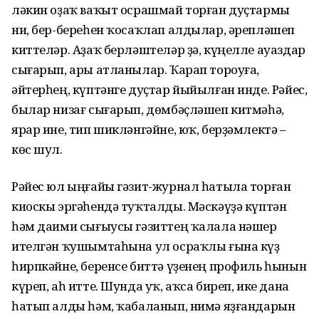
ләкин оҙаҡ ваҡыт осрашмай торған дуҫтармы
ни, бер-береһен ҡосаҡлап алдылар, әрепләшеп
киттеләр. Аҙаҡ берләштеләр ҙә, күңелле ауаздар
сығарып, ары атланылар. Ҡарап тороуға,
әйтерһең, күптәнге дуҫтар йыйылған инде. Рәйес,
былар низағ сығарып, дөмбәҫләшеп китмәһә,
ярар ине, тип шикләнгәйне, юҡ, берҙәмлектә –
көс шул.
Рәйес юл ыңғайы гәзит-журнал һатыла торған
киоскы эргәһендә туҡталды. Мәскәүҙә күптән
һәм даими сығыусы гәзиттең ҡалала нәшер
ителгән ҡушымтаһына ул осраҡлы ғына күҙ
һирпкәйне, беренсе биттә үҙенең профиль һынын
күреп, аһ итте. Шунда уҡ, аҡса биреп, ике дана
һатып алды һәм, ҡабаланып, нимә яҙғандарын