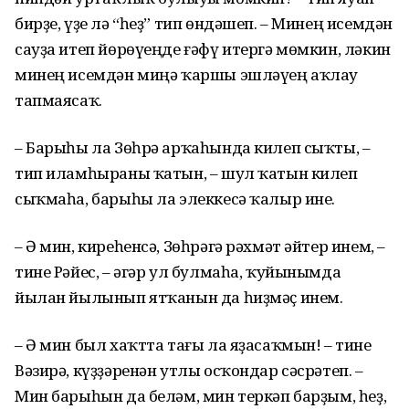
бирҙе, үҙе лә “һеҙ” тип өндәшеп. – Минең исемдән
сауҙа итеп йөрөүеңде ғәфү итергә мөмкин, ләкин
минең исемдән миңә ҡаршы эшләүең аҡлау
тапмаясаҡ.
– Барыһы ла Зөһрә арҡаһында килеп сыҡты, –
тип иламһыраны ҡатын, – шул ҡатын килеп
сыҡмаһа, барыһы ла элеккесә ҡалыр ине.
– Ә мин, киреһенсә, Зөһрәгә рәхмәт әйтер инем, –
тине Рәйес, – әгәр ул булмаһа, ҡуйынымда
йылан йылынып ятҡанын да һиҙмәҫ инем.
– Ә мин был хаҡтта тағы ла яҙасаҡмын! – тине
Вәзирә, күҙҙәренән утлы осҡондар сәсрәтеп. –
Мин барыһын да беләм, мин теркәп барҙым, һеҙ,