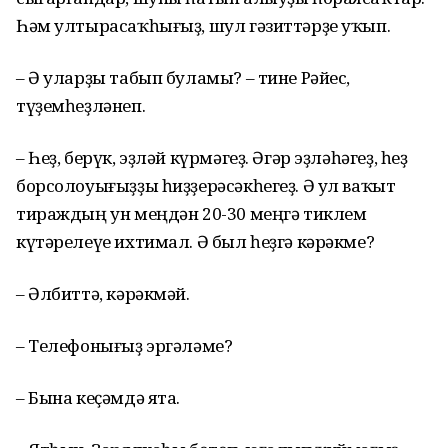
Һәм ултырасаҡһығыҙ, шул гәзиттәрҙе уҡып.
– Ә уларҙы табып буламы? – тине Рәйес,
түҙемһеҙләнеп.
– Һеҙ, берүк, эҙләй күрмәгеҙ. Әгәр эҙләһәгеҙ, һеҙ
борсолоуығыҙҙы һиҙҙерәсәкһегеҙ. Ә ул ваҡыт
тираждың ун меңдән 20-30 меңгә тиклем
күтәрелеүе ихтимал. Ә был һеҙгә кәрәкме?
– Әлбиттә, кәрәкмәй.
– Телефонығыҙ эргәләме?
– Бына кеҫәмдә ята.