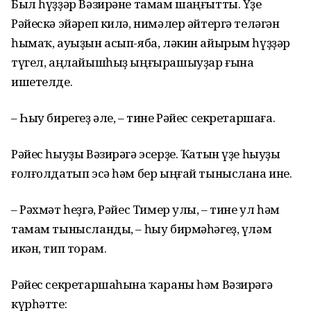
Был һүҙҙәр Вәзирәне тамам шаңғытты. Үҙе
Рәйескә эйәреп килә, нимәлер әйтергә теләгән
һымаҡ, ауыҙын асып-яба, ләкин айырым һүҙҙәр
түгел, аңлайышһыҙ ыңғырашыуҙар ғына
ишетелде.
– Һыу бирегеҙ әле, – тине Рәйес секретаршаға.
Рәйес һыуҙы Вәзирәгә эсерҙе. Ҡатын үҙе һыуҙы
ғолғолдатып эсә һәм бер ыңғай тыныслана ине.
– Рәхмәт һеҙгә, Рәйес Тимер улы, – тине ул һәм
тамам тынысланды, – һыу бирмәһәгеҙ, үләм
икән, тип торам.
Рәйес секретаршаһына ҡараны һәм Вәзирәгә
күрһәтте: