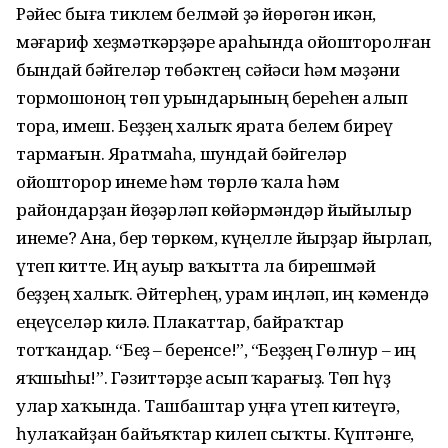
Рәйес быға тиклем белмәй ҙә йөрөгән икән,
мәғариф хеҙмәткәрҙәре араһында ойошторолған
бындай бәйгеләр төбәктең сәйәси һәм мәҙәни
тормошоноң төп урындарының береһен алып
тора, имеш. Беҙҙең халыҡ ярата белем биреү
тармағын. Яратмаһа, шундай бәйгеләр
ойошторор инеме һәм төрлө ҡала һәм
райондарҙан йөҙәрләп көйәрмәндәр йыйылыр
инеме? Ана, бер төркөм, күңелле йырҙар йырлап,
үтеп китте. Иң ауыр ваҡытта ла бирешмәй
беҙҙең халыҡ. Әйтерһең, урам иңләп, иң кәмендә
еңеүселәр килә. Плакаттар, байраҡтар
тотҡандар. “Беҙ – беренсе!”, “Беҙҙең Гөлнур – иң
яҡшыһы!”. Гәзиттәрҙе асып ҡарағыҙ. Төп һүҙ
улар хаҡында. Ташбаштар уңға үтеп китеүгә,
һулаҡайҙан байъяҡтар килеп сыҡты. Күптәнге,