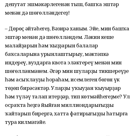
депутат эшмәкәрлегенән тыш, башҡа эштәр
менән дә шөғөлләндегеҙ!
– Дөрөҫ әйтәһегеҙ, Вәзирә ханым. Эйе, мин башҡа
эштәр менән дә шөғөлләндем. Ләкин кеше
малайҙарын һәм ҡыҙҙарын балалар
баҡсаларына урынлаштырыу, мәктәпкә
индереү, вуздарға квота эләктереү менән мин
шөғөлләнмәнем. Әгәр мин шуларҙы тикшереүҙе
һәм асыҡлауҙы һораһам, исемлеген бөгөн үк
төҙөп бирәсәктәр. Уларҙы уҡыуҙан ҡыуырҙар
һәм түләү талап итерҙәр, тип көтмәйһегеҙме? Ул
осраҡта һеҙгә йыйған миллиондарығыҙҙы
ҡайтарып бирергә, хатта фатирығыҙҙы һатырға
тура килмәгәйе.