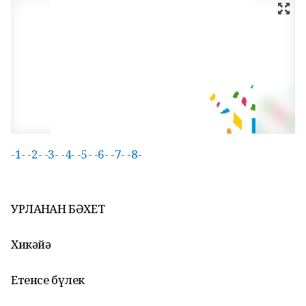
-1-
-2-
-3-
-4-
-5-
-6-
-7-
-8-
УРЛАНҒАН БӘХЕТ
Хикәйә
Етенсе бүлек