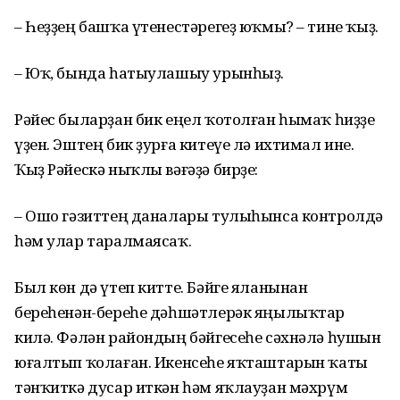
– Һеҙҙең башҡа үтенестәрегеҙ юҡмы? – тине ҡыҙ.
– Юҡ, бында һатыулашыу урынһыҙ.
Рәйес быларҙан бик еңел ҡотолған һымаҡ һиҙҙе
үҙен. Эштең бик ҙурға китеүе лә ихтимал ине.
Ҡыҙ Рәйескә ныҡлы вәғәҙә бирҙе:
– Ошо гәзиттең даналары тулыһынса контролдә
һәм улар таралмаясаҡ.
Был көн дә үтеп китте. Бәйге яланынан
береһенән-береһе дәһшәтлерәк яңылыҡтар
килә. Фәлән райондың бәйгесеһе сәхнәлә һушын
юғалтып ҡолаған. Икенсеһе яҡташтарын ҡаты
тәнҡиткә дусар иткән һәм яҡлауҙан мәхрүм