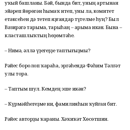
уҡый башланы. Бәй, бында бит, уның артынан
эйәреп йөрөгән һымаҡ итеп, уны ла, комитет
етәксеһен дә тетеп яҙғандар түгелме һуң? Был
Вәзирәгә тарыма, тарыһаң – арыма икән. Бына –
класташлыҡтың һөҙөмтәһе.
– Нимә, әллә үҙегеҙҙе таптығыҙмы?
Рәйес боролоп ҡараһа, эргәһендә Фәһим Тәлғәт
улы тора.
– Таптым шул. Кемдең эше икән?
– Күрмәйһегеҙме ни, фамилияһын ҡуйған бит.
Рәйес авторҙы ҡараны. Хәҡиҡәт Хөсөтшин.