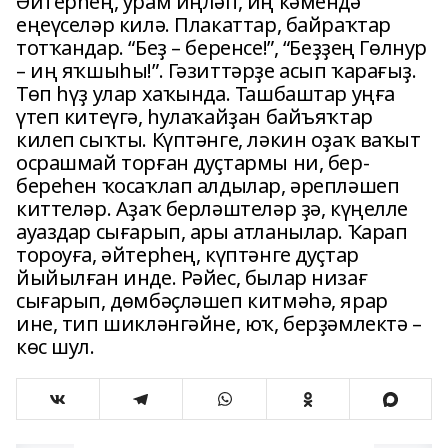
Әйтерһең, урам иңләп, иң кәмендә
еңеүселәр килә. Плакаттар, байраҡтар
тотҡандар. “Беҙ – беренсе!”, “Беҙҙең Гөлнур
– иң яҡшыһы!”. Гәзиттәрҙе асып ҡарағыҙ.
Төп һүҙ улар хаҡында. Ташбаштар уңға
үтеп китеүгә, һулаҡайҙан байъяҡтар
килеп сыҡты. Күптәнге, ләкин оҙаҡ ваҡыт
осрашмай торған дуҫтармы ни, бер-
береһен ҡосаҡлап алдылар, әрепләшеп
киттеләр. Аҙаҡ берләштеләр ҙә, күңелле
ауаздар сығарып, ары атланылар. Ҡарап
тороуға, әйтерһең, күптәнге дуҫтар
йыйылған инде. Рәйес, былар низағ
сығарып, дөмбәҫләшеп китмәһә, ярар
ине, тип шикләнгәйне, юҡ, берҙәмлектә –
көс шул.