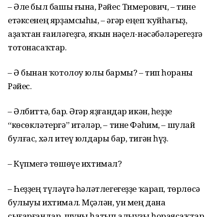
– Әле был башы ғына, Рәйес Тимерович, – тине
етәксенең ярҙамсыһы, – әгәр еңеп ҡуйһағыҙ,
аҙаҡтан ғаиләгеҙгә, яҡын нәҫел-нәсәбәләрегеҙгә
тотонасаҡтар.
– Ә бынан ҡотолоу юлы бармы? – тип һораны
Рәйес.
– Әлбиттә, бар. Әгәр яҙғандар икән, һеҙҙе
“көсөкләтергә” итәләр, – тине Фәһим, – шулай
булғас, хәл итеү юлдары бар, тигән һүҙ.
– Күпмегә төшөүе ихтимал?
– Һеҙҙең түләүгә һәләтлегегеҙҙе ҡарап, төрлөсә
булыуы ихтимал. Мҫәлән, ун мең дана
сығарғандар, шуны һатып алыуҙы һораясаҡтар.