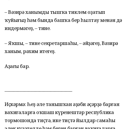
– Вәзирә ханымды тышҡа тиклем оҙатып
ҡуйығыҙ һәм бында башҡа бер һылтау менән дә
индермәгеҙ, – тине.
– Яҡшы, – тине секретаршаһы, – әйҙәгеҙ, Вәзирә
ханым, рәхим итегеҙ.
Аҙағы бар.
_______________________________
Иҫкәрмә: Һеҙ әле танышҡан әҙәби әҫәрҙә барған
ваҡиғаларға оҡшаш күренештәр республика
тормошонда тиҫтә, ике тиҫтә йылдар самаһы
элек күҙәтелде һәм бөгөн барған ваҡиғаларға