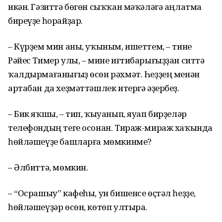
икән. Гәзиттә бөгөн сыҡҡан мәҡәләгә аңлатма
биреүҙе һорайҙар.
– Күрҙем мин аны, уҡыным, ишеттем, – тине
Рәйес Тимер улы, – мине иғтибарығыҙҙан ситтә
ҡалдырмағанығыҙ өсөн рәхмәт. Һеҙҙең менән
артабан да хеҙмәттәшлек итергә әҙербеҙ.
– Бик яҡшы, – тип, ҡыуанып, яуап бирҙеләр
телефондың теге осонан. Тираж-мираж хаҡында
һөйләшеүҙе башларға мөмкинме?
– Әлбиттә, мөмкин.
– “Осрашыу” кафеһы, ун бишенсе өҫтәл һеҙҙе,
һөйләшеүҙәр өсөн, көтөп ултыра.