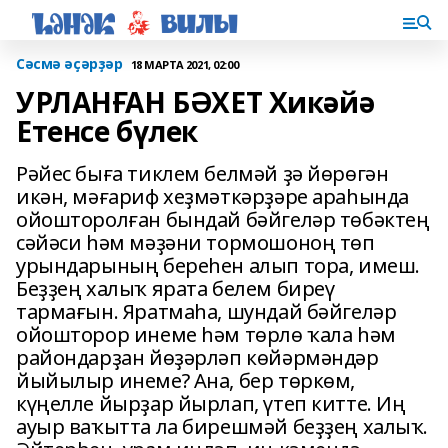
Сәсмә әҫәрҙәр
18 МАРТА 2021, 02:00
УРЛАНҒАН БӘХЕТ Хикәйә
Етенсе бүлек
Рәйес быға тиклем белмәй ҙә йөрөгән
икән, мәғариф хеҙмәткәрҙәре араһында
ойошторолған бындай бәйгеләр төбәктең
сәйәси һәм мәҙәни тормошоноң төп
урындарының береһен алып тора, имеш.
Беҙҙең халыҡ ярата белем биреү
тармағын. Яратмаһа, шундай бәйгеләр
ойошторор инеме һәм төрлө ҡала һәм
райондарҙан йөҙәрләп көйәрмәндәр
йыйылыр инеме? Ана, бер төркөм,
күңелле йырҙар йырлап, үтеп китте. Иң
ауыр ваҡытта ла бирешмәй беҙҙең халыҡ.