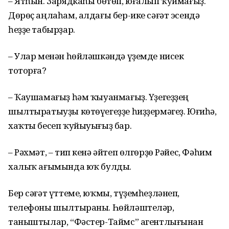
– Ятһын. Зарядкаһы бөтөп, юғалып ҡуймағыҙ.
Дөрөҫ аңлаһам, алдағы бер-ике сәғәт эсендә
һеҙҙе табырҙар.
– Улар менән һөйләшкәндә үҙемде нисек
тоторға?
– Ҡаушамағыҙ һәм ҡыуанмағыҙ. Үҙегеҙҙең
шылтыратыуҙы көтөүегеҙҙе һиҙҙермәгеҙ. Юғиһә,
хаҡты бесеп ҡуйыуығыҙ бар.
– Рәхмәт, – тип кенә әйтеп өлгөрҙө Рәйес, Фәһим
халыҡ ағымында юҡ булды.
Бер сәғәт үттеме, юҡмы, түҙемһеҙләнеп,
телефоны шылтыраны. Һөйләштеләр,
таныштылар, “Фәстер-Таймс” агентлығынан