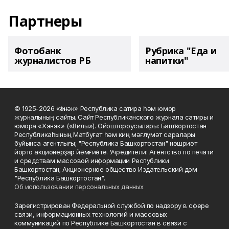
Партнеры
Фотобанк
Рубрика "Еда и
журналистов РБ
напитки"
© 1925-2026 «Һәнәк» Республика сатира һәм юмор
журналының сайты. Сайт Республиканского журнала сатиры и
юмора «Хэнэк» («Вилы»). Ойоштороусылары: Башҡортостан
Республикаһының Матбуғат һәм киң мәғлүмәт саралары
буйынса агентлығы; "Республика Башкортостан" нәшриәт
йорто акционерҙар йәмғиәте. Учредители: Агентство по печати
и средствам массовой информации Республики
Башкортостан; Акционерное общество Издательский дом
"Республика Башкортостан".
Об использовании персональных данных
Зарегистрирован Федеральной службой по надзору в сфере
связи, информационных технологий и массовых
коммуникаций по Республике Башкортостан в связи с