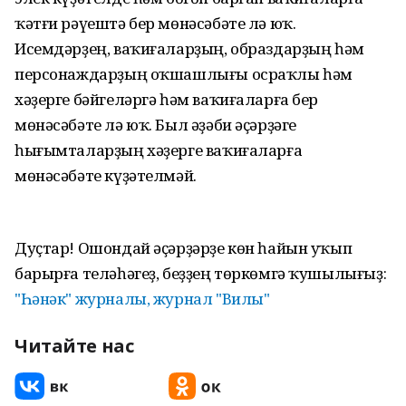
ҡәтғи рәүештә бер мөнәсәбәте лә юҡ.
Исемдәрҙең, ваҡиғаларҙың, образдарҙың һәм
персонаждарҙың оҡшашлығы осраҡлы һәм
хәҙерге бәйгеләргә һәм ваҡиғаларға бер
мөнәсәбәте лә юҡ. Был әҙәби әҫәрҙәге
һығымталарҙың хәҙерге ваҡиғаларға
мөнәсәбәте күҙәтелмәй.
Дуҫтар! Ошондай әҫәрҙәрҙе көн һайын уҡып
барырға теләһәгеҙ, беҙҙең төркөмгә ҡушылығыҙ:
"Һәнәк" журналы, журнал "Вилы"
Читайте нас