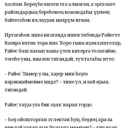
ҡалған. Берәүһе килеп етә алмаған, ә эргәләге
райондарҙың береһенең командаһы үҙенең
бәйгесеһен яҡлауҙан мәхрүм иткән.
Иртәгәһен эшкә килгәндә ишек төбөндә Рәйесте
Вәзирә көтөп тора ине. Ҡоро ғына иҫәнләштеләр,
Рәйес баш ҡағып ҡына үтеп китергә теләгәйне,
тегеһе уны, инәлеп тигәндәй, туҡтатаһы итте:
– Рәйес Тимер улы, хәҙер мин һеҙгә
кәрәкмәйменме инде? – тине ул, илай яҙып,
тигәндәй.
Рәйес тәүҙә уға бик оҙаҡ ҡарап торҙо.
– Һеҙ ойошторған этлектән һуң, беҙҙең арала
ниндәй уртаҡлыҡ булыуы мөмкин? – тип яуап