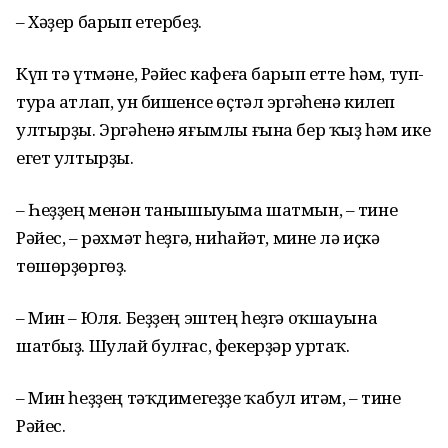
– Хәҙер барып етербеҙ.
Күп тә үтмәне, Рәйес кафеға барып етте һәм, туп-
тура атлап, ун бишенсе өҫтәл эргәһенә килеп
ултырҙы. Эргәһенә яғымлы ғына бер ҡыҙ һәм ике
егет ултырҙы.
– Һеҙҙең менән танышыуыма шатмын, – тине
Рәйес, – рәхмәт һеҙгә, ниһайәт, мине лә иҫкә
төшөрҙөргөҙ.
– Мин – Юля. Беҙҙең эштең һеҙгә оҡшауына
шатбыҙ. Шулай булғас, фекерҙәр уртаҡ.
– Мин һеҙҙең тәҡдимегеҙҙе ҡабул итәм, – тине
Рәйес.