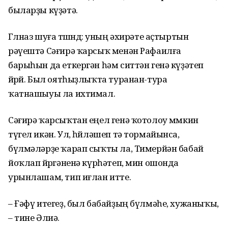
быларҙы күҙәтә.
Гөлназ шуға төшөндө: уның әхирәте аҫтыртын
рәүештә Сәғирә ҡарсыҡ менән Рафаилға
барыһын да еткергән һәм ситтән генә күҙәтеп
йөрөй. Был оятһыҙлыҡта туранан-тура
ҡатнашыуы ла ихтимал.
Сәғирә ҡарсыҡтан еңел генә ҡотолоу мөмкин
түгел икән. Ул, һөйләшеп тә тормайынса,
бүлмәләрҙе ҡарап сыҡты ла, Тимерйән бабай
йоҡлап йөрөгәненә күрһәтеп, мин ошонда
урынлашам, тип иғлан итте.
– Ғәфү итегеҙ, был бабайҙың бүлмәһе, хужаныҡы,
– тине Әлиә.