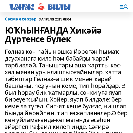
Сәсмә әҫәрҙәр
3 АПРЕЛЯ 2021, 08:04
ЮҠҺЫНҒАНДА Хикәйә
Дүртенсе бүлек
Гөлназ көн һайын эшкә йөрөгән һымаҡ
дауаханаға килә һәм бабайҙы ҡарай-
тәрбиәләй. Таныштары аша ҡартты көс-
хәл менән урынлаштырғайнылар, хатта
табиптар Гөлназға шик менән ҡарай
башланы, һеҙ уның кеме, тип һорайҙар. Ә
был һорау бик ҡатмарлы, сөнки уға яуап
биреүе ҡыйын. Хәйер, яуап билдәле: бер
кеме лә түгел. Сит-ят кеше булғас, нишләп
бында йөрөйһөң, тип ғәжәпләнәләр.Ә бер
көн уйламағанда-көтмәгәндә әсәһен
эйәртеп Рафаил килеп инде. Сәғирә