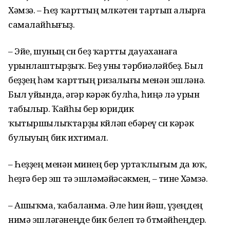
Хәмзә. – Һеҙ ҡарттың мөлкәтен тартып алырға
самалайһығыҙ.
– Эйе, шуның өсөн беҙ ҡартты дауаханаға
урынлаштырҙыҡ. Беҙ уны тәрбиәләйбеҙ. Был
беҙҙең һәм ҡарттың ризалығы менән эшләнә.
Был уйында, әгәр кәрәк булһа, һиңә лә урын
табылыр. Ҡайһы бер юридик
ҡытыршылыҡтарҙы көйләп ебәреү өсөн кәрәк
булыуың бик ихтимал.
– Һеҙҙең менән минең бер уртаҡлығым да юҡ,
һеҙгә бер эш тә эшләмәйәсәкмен, – тине Хәмзә.
– Ашыҡма, ҡабаланма. Әле һин йәш, үҙеңдең
нимә эшләгәнеңде бик белеп тә бөтмәйһеңдер.