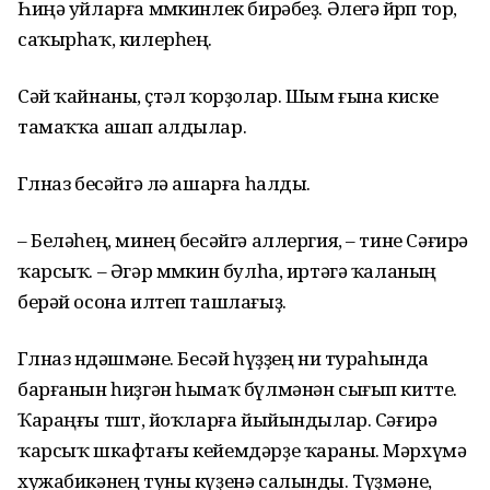
Һиңә уйларға мөмкинлек бирәбеҙ. Әлегә йөрөп тор,
саҡырһаҡ, килерһең.
Сәй ҡайнаны, өҫтәл ҡорҙолар. Шым ғына киске
тамаҡҡа ашап алдылар.
Гөлназ бесәйгә лә ашарға һалды.
– Беләһең, минең бесәйгә аллергия, – тине Сәғирә
ҡарсыҡ. – Әгәр мөмкин булһа, иртәгә ҡаланың
берәй осона илтеп ташлағыҙ.
Гөлназ өндәшмәне. Бесәй һүҙҙең ни тураһында
барғанын һиҙгән һымаҡ бүлмәнән сығып китте.
Ҡараңғы төштө, йоҡларға йыйындылар. Сәғирә
ҡарсыҡ шкафтағы кейемдәрҙе ҡараны. Мәрхүмә
хужабикәнең туны күҙенә салынды. Түҙмәне,