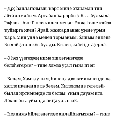
– Дөрөҫ һайлағанмын, ҡарт миңә оҡшамай тип
әйтә алмайым. Артабан ҡарарбыҙ. Был бүлмәлә,
Рафаил, һин Гөлназ килен менән. Әлиә, һине ҡайҙа
ҡуйырға икән? Ярай, мансарданан үҙеңә урын
ҡара. Мин унда менеп тормайым, башым әйләнә.
Былай ҙа эш күп булды. Килен, сәйеңде әҙерлә.
– Ә һеҙ үҙегеҙҙең нимә эшләгәнегеҙҙе
беләһегеҙме? – тине Хәмзә уҫал ғына итеп.
– Беләм, Хәмзә улым, һинең адвокат икәнеңде лә,
хәлле икәнеңде лә беләм. Киленемде тегеләй-
былай йөрөткәнеңде лә беләм. Уйын дауам итә.
Ләкин был уйында һиңә урын юҡ.
– Һеҙ нимә һөйләгәнегеҙҙе аңлайһығыҙмы? – тине