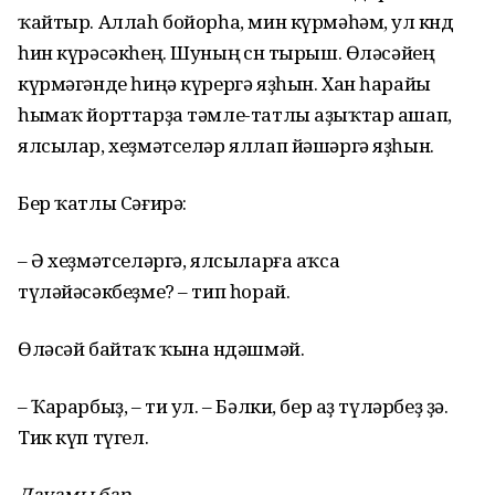
ҡайтыр. Аллаһ бойорһа, мин күрмәһәм, ул көндө
һин күрәсәкһең. Шуның өсөн тырыш. Өләсәйең
күрмәгәнде һиңә күрергә яҙһын. Хан һарайы
һымаҡ йорттарҙа тәмле-татлы аҙыҡтар ашап,
ялсылар, хеҙмәтселәр яллап йәшәргә яҙһын.
Бер ҡатлы Сәғирә:
– Ә хеҙмәтселәргә, ялсыларға аҡса
түләйәсәкбеҙме? – тип һорай.
Өләсәй байтаҡ ҡына өндәшмәй.
– Ҡарарбыҙ, – ти ул. – Бәлки, бер аҙ түләрбеҙ ҙә.
Тик күп түгел.
Дауамы бар.