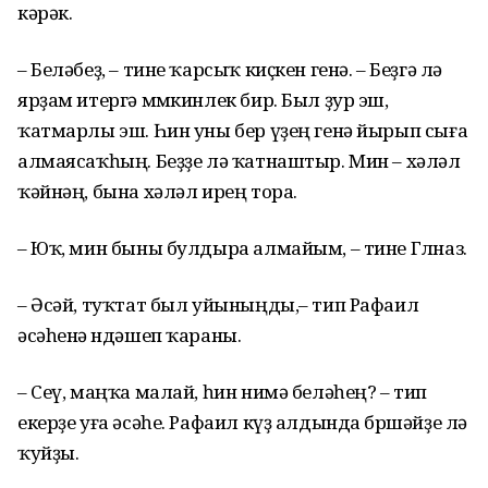
кәрәк.
– Беләбеҙ, – тине ҡарсыҡ киҫкен генә. – Беҙгә лә
ярҙам итергә мөмкинлек бир. Был ҙур эш,
ҡатмарлы эш. Һин уны бер үҙең генә йырып сыға
алмаясаҡһың. Беҙҙе лә ҡатнаштыр. Мин – хәләл
ҡәйнәң, бына хәләл ирең тора.
– Юҡ, мин быны булдыра алмайым, – тине Гөлназ.
– Әсәй, туҡтат был уйыныңды,– тип Рафаил
әсәһенә өндәшеп ҡараны.
– Сеү, маңҡа малай, һин нимә беләһең? – тип
екерҙе уға әсәһе. Рафаил күҙ алдында бөршәйҙе лә
ҡуйҙы.