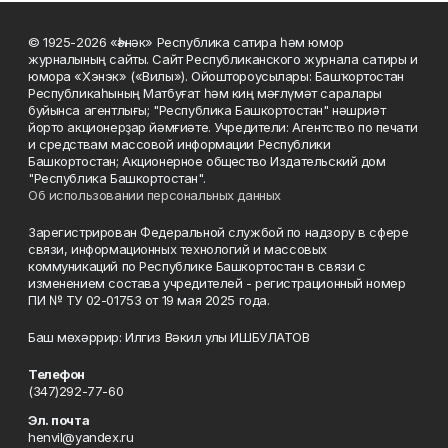
© 1925-2026 «Һәнәк» Республика сатира һәм юмор
журналының сайты. Сайт Республиканского журнала сатиры и
юмора «Хэнэк» («Вилы»). Ойоштороусылары: Башҡортостан
Республикаһының Матбуғат һәм киң мәғлүмәт саралары
буйынса агентлығы; "Республика Башкортостан" нәшриәт
йорто акционерҙар йәмғиәте. Учредители: Агентство по печати
и средствам массовой информации Республики
Башкортостан; Акционерное общество Издательский дом
"Республика Башкортостан".
Об использовании персональных данных
Зарегистрирован Федеральной службой по надзору в сфере
связи, информационных технологий и массовых
коммуникаций по Республике Башкортостан в связи с
изменением состава учредителей - регистрационный номер
ПИ № ТУ 02-01753 от 19 мая 2025 года.
Баш мөхәррир: Илгиз Вәкил улы ИШБУЛАТОВ
Телефон
(347)292-77-60
Эл. почта
henvil@yandex.ru