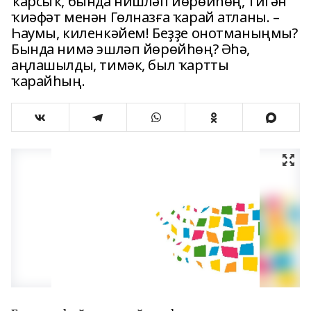
ҡарсыҡ, бында нишләп йөрөйһөң, тигән
ҡиәфәт менән Гөлназға ҡарай атланы. –
Һаумы, киленкәйем! Беҙҙе онотманыңмы?
Бында нимә эшләп йөрөйһөң? Әһә,
аңлашылды, тимәк, был ҡартты
ҡарайһың.