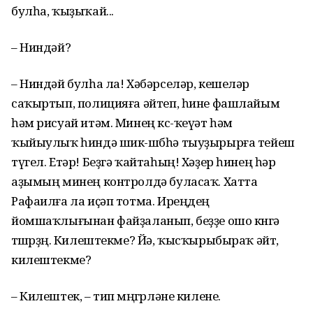
булһа, ҡыҙыҡай...
– Ниндәй?
– Ниндәй булһа ла! Хәбәрселәр, кешеләр
саҡыртып, полицияға әйтеп, һине фашлайым
һәм рисуай итәм. Минең көс-ҡеүәт һәм
ҡыйыулыҡ һиндә шик-шөбһә тыуҙырырға тейеш
түгел. Етәр! Беҙгә ҡайтаһың! Хәҙер һинең һәр
аҙымың минең контролдә буласаҡ. Хатта
Рафаилға ла иҫәп тотма. Иреңдең
йомшаҡлығынан файҙаланып, беҙҙе ошо көнгә
төшөрҙөң. Килештекме? Йә, ҡысҡырыбыраҡ әйт,
килештекме?
– Килештек, – тип мөңгөрләне килене.