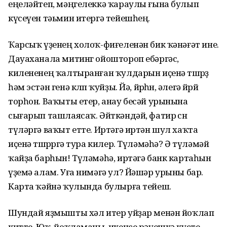
еңеләйтеп, мәңгелеккә ҡараулы ғына булып
күсеүен тәьмин итергә тейешһең.
Ҡарсыҡ үҙенең холоҡ-фиғеленән бик ҡәнәғәт ине.
Дауаханала митинг ойоштороп ебәргәс,
килененең ҡалтыранған ҡулдарын иҫенә төшөрҙө
һәм эстән генә көлөп ҡуйҙы. Йә, йөрөһөн, әлегә йөрөй
торһон. Ваҡыты етер, анау бесәй урынына
сығарып ташлаясаҡ. Әйткәндәй, фатир өсөн
түләргә ваҡыт етте. Иртәгә иртән шул хаҡта
иҫенә төшөрөргә тура килер. Түләмәһә? Ә түләмәй
ҡайҙа барһын! Түләмәһә, иртәгә банк картаһын
үҙемә алам. Уға нимәгә ул? Йәшәр урыны бар.
Карта ҡәйнә ҡулында булырға тейеш.
Шундай яҙмышты хәл итер уйҙар менән йоҡлап
китте. Юҡ, йоҡламаны, икенсе рәүешкә күсте.