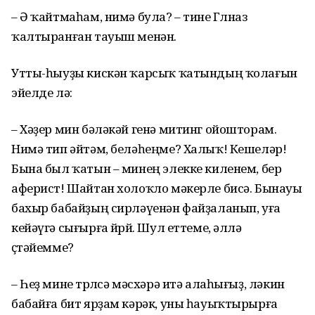
– Ә ҡайтмаһам, нимә була? – тине Гөлназ
ҡалтыранған тауыш менән.
Утты-һыуҙы кискән ҡарсыҡ ҡатындың ҡолағын
эйелде лә:
– Хәҙер мин бәләкәй генә митинг ойошторам.
Нимә тип әйтәм, беләһеңме? Халыҡ! Кешеләр!
Бына был ҡатын – минең элекке киленем, бер
аферист! Шайтан холоҡло мәкерле бисә. Бынауы
бахыр бабайҙың сирләүенән файҙаланып, уға
кейәүгә сығырға йөрөй. Шул еттеме, әллә
өҫтәйемме?
– Һеҙ мине төрлөсә мәсхәрә итә алаһығыҙ, ләкин
бабайға бит ярҙам кәрәк, уны һауыҡтырырға