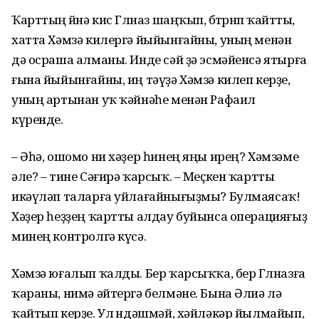
Ҡарттың өйөнә кис Гөлназ шаңҡып, бөтөрөнөп ҡайтты,
хатта Хәмзә килергә йыйынғайны, уның менән
дә осраша алманы. Инде сәй ҙә эсмәйенсә ятырға
ғына йыйынғайны, иң тәүҙә Хәмзә килеп керҙе,
уның артынан уҡ ҡәйнәһе менән Рафаил
күренде.
– Әһә, ошомо ни хәҙер һинең яңы ирең? Хәмзәме
әле? – тине Сәғирә ҡарсыҡ. – Меҫкен ҡартты
икәүләп таларға уйлағайнығыҙмы? Булмаясаҡ!
Хәҙер һеҙҙең ҡартты алдау буйынса операцияғыҙ
минең контролгә күсә.
Хәмзә юғалып ҡалды. Бер ҡарсыҡҡа, бер Гөлназға
ҡараны, нимә әйтергә белмәне. Бына Әлиә лә
ҡайтып керҙе. Ул өндәшмәй, хәйләкәр йылмайып,