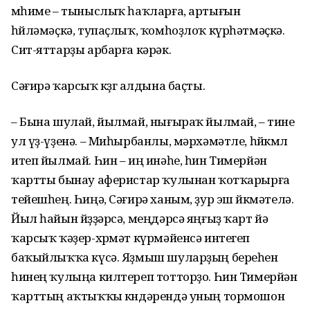
мөһиме – тыныслыҡ һаҡларға, артығын
һөйләмәҫкә, тупаҫлыҡ, ҡомһоҙлоҡ күрһәтмәҫкә.
Сит-яттарҙы арбарға кәрәк.
Сәғирә ҡарсыҡ көҙгө алдына баҫты.
– Бына шулай, йылмай, нығыраҡ йылмай, – тине
ул үҙ-үҙенә. – Миһырбанлы, мәрхәмәтле, һөйкөмлө
итеп йылмай. Һин – иң инәһе, һин Тимерйән
ҡартты бынау аферистар ҡулынан ҡотҡарырға
тейешһең. Һиңә, Сәғирә ханым, ҙур эш йөкмәтелә.
Йыл һайын йөҙҙәрсә, меңдәрсә яңғыҙ ҡарт йә
ҡарсыҡ ҡәҙер-хөрмәт күрмәйенсә интегеп
баҡыйлыҡҡа күсә. Яҙмыш шуларҙың береһен
һинең ҡулыңа килтереп тотторҙо. Һин Тимерйән
ҡарттың аҡтыҡҡы көндәрендә уның тормошон