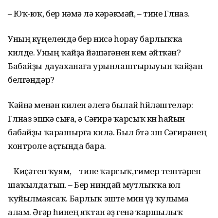
– Юҡ-юҡ, бер нәмә лә кәрәкмәй, – тине Гөлназ.
Уның күңелендә бер нисә һорау барлыҡҡа
килде. Уның ҡайҙа йәшәгәнен кем әйткән?
Бабайҙы дауаханаға урынлаштырыуын ҡайҙан
белгәндәр?
Ҡәйнә менән килен әлегә былай һөйләштеләр:
Гөлназ эшкә сыға, ә Сәғирә ҡарсыҡ көн һайын
бабайҙы ҡарашырға килә. Был бөтә эш Сәғирәнең
контроле аҫтында бара.
– Киҫәтеп ҡуям, – тине ҡарсыҡ,тимер тештәрен
шаҡылдатып. – Бер ниндәй мутлыҡҡа юл
ҡуйылмаясаҡ. Барлыҡ эште мин үҙ ҡулыма
алам. Әгәр һинең яҡтан әҙ генә ҡаршылыҡ