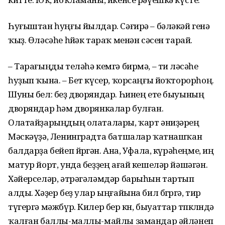
Һуғыштан һуңғы йылдар. Сәғирә – бәләкәй генә
ҡыҙ. Өләсәһе һөйәк тараҡ менән сәсен тарай.
– Тарағыңды теләһә кемгә бирмә, – ти өләсәһе
һуҙып ҡына. – Бет күсер, ҡорсаңғы йоҡторорһоң.
Шуны бел: беҙ дворяндар. Һинең ете быуының
дворяндар һәм дворянкалар булған.
Олатайҙарыңдың олаталары, ҡарт әниҙәрең
Мәскәүҙә, Ленинградта батшалар ҡатнашҡан
балдарҙа бейеп йөрөгән. Ана, Уфала, күрәһеңме, иң
матур йорт, унда беҙҙең ағай кешеләр йәшәгән.
Хәйерселәр, әтрәгәләмдәр барыһын тартып
алды. Хәҙер беҙ улар ыңғайына бил бөгөргә, тир
түгергә мәжбүр. Килер бер көн, быуаттар төпкөлөндә
ҡалған баллы-маллы-майлы замандар әйләнеп