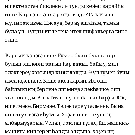
ишекте эстән бикләне лә тунды кейеп ҡарайһы
итте. Ҡара әле, әллә өр-яңы инде? Саҡ ҡына
мулыраҡ икән. Нисауа, бер аҙ ашаһам, таман
була ул. Тунды ипле генә итеп шифоньерға кире
элде.
Ҡарсыҡ ҡәнәғәт ине. Ғүмер буйы бухгалтер
булып эшләгән ҡатын һәр ваҡыт байыу, мал
эләктереү хаҡында хыялланды. Ә ул ғүмер буйы
аҡса иҫәпләне. Кеше аҡсаларын. Их, ошо
байлыҡтың бер генә өлөшө миңә эләкһә ине, тип
хыялланды. Аллаһтан шул хаҡта ялбарҙы. Юҡ,
ишетмәне. Бирмәне. Теләктәре үтәлмәне. Бына
килеп ул сәғәт һуҡты. Хоҙай ишетте уның
ялбарыуҙарын. Услап, тоҡлап түгел, өйөп, машина-
машина килтереп һалды алдына. Хәҙер иң