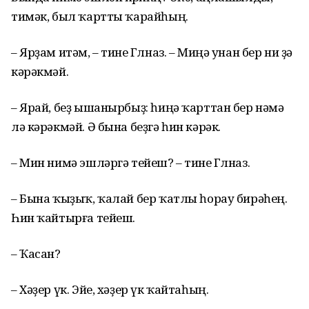
тимәк, был ҡартты ҡарайһың.
– Ярҙам итәм, – тине Гөлназ. – Миңә унан бер ни ҙә
кәрәкмәй.
– Ярай, беҙ ышанырбыҙ: һиңә ҡарттан бер нәмә
лә кәрәкмәй. Ә бына беҙгә һин кәрәк.
– Мин нимә эшләргә тейеш? – тине Гөлназ.
– Бына ҡыҙыҡ, ҡалай бер ҡатлы һорау бирәһең.
Һин ҡайтырға тейеш.
– Ҡасан?
– Хәҙер үк. Эйе, хәҙер үк ҡайтаһың.