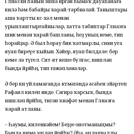
Гөлназ көн һайын эшкә йөрөгән һымаҡ дауаханаға
килә һәм бабайҙы ҡарай-тәрбиәләй. Таныштары
аша ҡартты көс-хәл менән
урынлаштырғайнылар, хатта табиптар Гөлназға
шик менән ҡарай башланы, һеҙ уның кеме, тип
һорайҙар. Ә был һорау бик ҡатмарлы, сөнки уға
яуап биреүе ҡыйын. Хәйер, яуап билдәле: бер
кеме лә түгел. Сит-ят кеше булғас, нишләп
бында йөрөйһөң, тип ғәжәпләнәләр.
Ә бер көн уйламағанда-көтмәгәндә әсәһен эйәртеп
Рафаил килеп инде. Сәғирә ҡарсыҡ, бында
нишләп йөрөйһөң, тигән ҡиәфәт менән Гөлназға
ҡарай атланы.
– Һаумы, киленкәйем! Беҙҙе онотманыңмы?
Бында нимә эшләп йөрөйһөң? Әһә, аңлашылды,