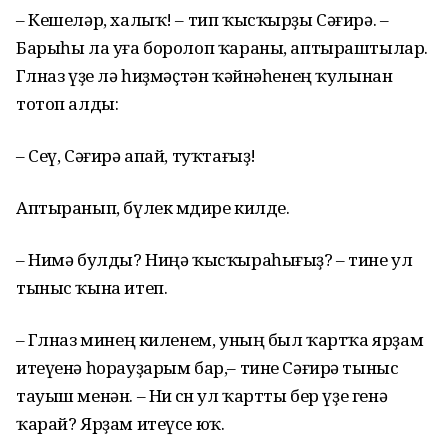
– Кешеләр, халыҡ! – тип ҡысҡырҙы Сәғирә. –
Барыһы ла уға боролоп ҡараны, аптыраштылар.
Гөлназ үҙе лә һиҙмәҫтән ҡәйнәһенең ҡулынан
тотоп алды:
– Сеү, Сәғирә апай, туҡтағыҙ!
Аптыранып, бүлек мөдире килде.
– Нимә булды? Ниңә ҡысҡыраһығыҙ? – тине ул
тыныс ҡына итеп.
– Гөлназ минең киленем, уның был ҡартҡа ярҙам
итеүенә һорауҙарым бар,– тине Сәғирә тыныс
тауыш менән. – Ни өсөн ул ҡартты бер үҙе генә
ҡарай? Ярҙам итеүсе юҡ.