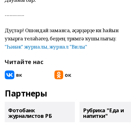
------------
Дуҫтар! Ошондай заманса, әҫәрҙәрҙе көн һайын
уҡырға теләһәгеҙ, беҙҙең төркөмгә ҡушылығыҙ:
"Һәнәк" журналы, журнал "Вилы"
Читайте нас
Партнеры
Фотобанк
Рубрика "Еда и
журналистов РБ
напитки"