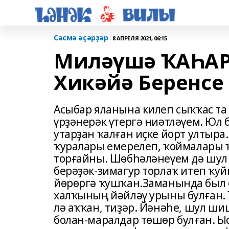
Сәсмә әҫәрҙәр
8 АПРЕЛЯ 2021, 06:15
Миләүшә ҠАҺА
Хикәйә Беренсе
Асыбар яланына килеп сыҡҡас та
үрҙәнерәк үтергә ниәтләүем. Юл 
утарҙан ҡалған иҫке йорт ултыра
ҡуралары емерелеп, ҡоймалары ҡо
торғайны. Шөбһәләнеүем дә шул 
берәҙәк-зимагур торлаҡ итеп ҡуй
йөрөргә ҡушҡан.Заманында был е
халҡының йәйләү урыны булған.
лә аҡҡан, тиҙәр. Йәнәһе, шул ши
болан-маралдар төшөр булған. 