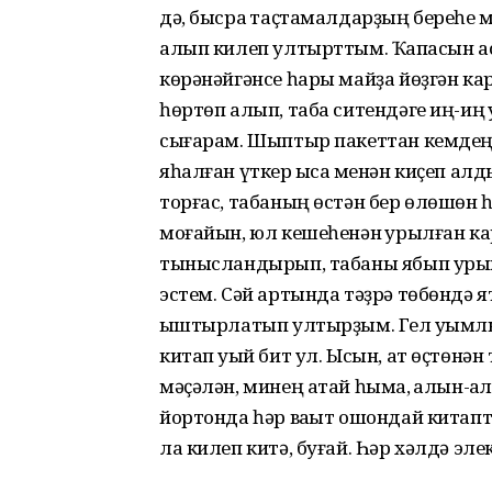
дә, бысраҡ таҫтамалдарҙың береһе м
алып килеп ултырттым. Ҡапҡасын ас
көрәнәйгәнсе һары майҙа йөҙгән карту
һөртөп алып, таба ситендәге иң-иң
сығарам. Шыптыр пакеттан кемдеңде
яһалған үткер ҡысаҡ менән киҫеп алдым
торғас, табаның өстән бер өлөшө
моғайын, юл кешеһенән ҡурылған ка
тынысландырып, табаны ябып урыны
эстем. Сәй артында тәҙрә төбөндә
ҡыштырлатып ултырҙым. Гел уҡымл
китап уҡый бит ул. Ысын, ат өҫтөнән
мәҫәлән, минең атай һымаҡ, ҡалын-ҡ
йортонда һәр ваҡыт ошондай китап
ла килеп китә, буғай. Һәр хәлдә эле