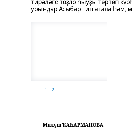
тирәләге тоҙло һыуҙы төртөп күр
урындар Асыбар тип атала һәм, м
-1-
-2-
Миләүшә ҠАҺАРМАНОВА