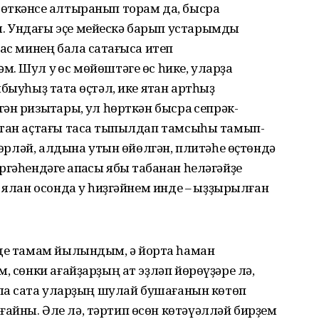
ткәнсе ҡалтыранып торам да, бысраҡ
. Ундағы эҫе мейескә барып устарымды
ас минең бала саҡтағыса итеп
. Шул уҡ өс мөйөштәге өс һике, уларҙа
ыуһыҙ таҡта өҫтәл, ике яҡтан артһыҙ
н ризыҡтары, ҡул һөрткән бысраҡ сепрәк-
стан аҫтағы тасҡа тыпылдап тамсыһы тамып-
 гөрләй, алдына утын өйөлгән, плитәһе өҫтөндә
Эргәһендәге ҡапҡасы ябыҡ табанан һеләгәйҙе
 ялан осонда уҡ һиҙгәйнем инде – ҡыҙҙырылған
де тамам йылындым, ә йортҡа һаман
, сөнки ағайҙарҙың ат эҙләп йөрөүҙәре лә,
ала саҡта уларҙың шулай бушағанын көтөп
айны. Әле лә, тәртип өсөн көтәүәлләй бирҙем