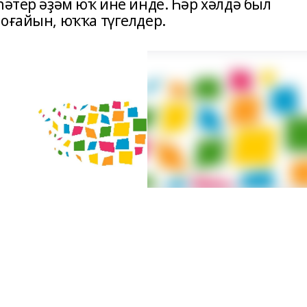
һәтер әҙәм юҡ ине инде. Һәр хәлдә был
оғайын, юҡҡа түгелдер.