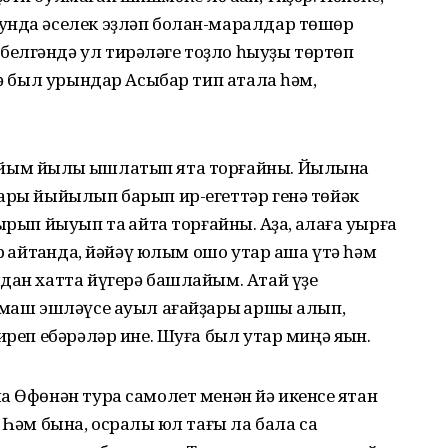
унда әселек эҙләп болан-маралдар төшөр
елгәндә ул тирәләге тоҙло һыуҙы төртөп
дә был урындар Асыбар тип атала һәм,
ым йылҡы ҡышлатып ята торғайны. Йылына
лары йыйылып барып ир-егеттәр генә төйәк
ып йыуып та ҡайта торғайныҡ. Аҙаҡ, ҡалаға уҡырға
р ҡайтҡанда, йәйәү юлым ошо утар аша үтә һәм
дан хатта йүгерә башлайым. Атай үҙе
лмаш эшләүсе ауыл ағайҙары ҡаршы алып,
иреп ебәрәләр ине. Шуға был утар миңә яҡын.
а Өфөнән тура самолет менән йә икенсе яҡтан
Һәм бына, осраҡлы юл тағы ла бала саҡ