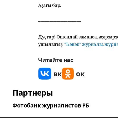
Аҙағы бар.
–––––––––––––––––––
Дуҫтар! Ошондай заманса, әҫәрҙәрҙе
ҡушылығыҙ:
"Һәнәк" журналы, журн
Читайте нас
Партнеры
Фотобанк журналистов РБ