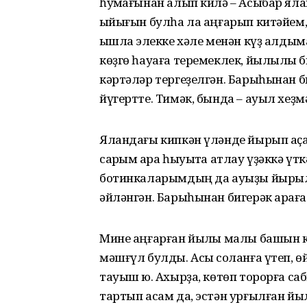
һуҡмағынан алып килә – Асыбар ял
ҡыйығын булһа ла аңғарып китәйем, т
ҡышлаҡ элекке хәле менән күҙ алды
көҙгө һауаға теремеклек, йылылыҡ б
кәртәләр тергеҙелгән. Барыһынан б
йүгертте. Тимәк, бында – ауыл хеҙм
Яландағы кипкән үләнде йырып аҫҡа 
саҡрым ҡара һыуыҡта атлау үҙәккә үт
ботинкаларымдың да ауыҙы йырылға
әйләнгән. Барыһынан бигерәк арҡағ
Мине аңғарған йылҡы малы башын кү
мәшғүл булды. Асыҡ соланға үтеп, өй
тауыш юҡ. Ахырҙа, көтөп торорға с
тартып асам да, эстән урғылған йы