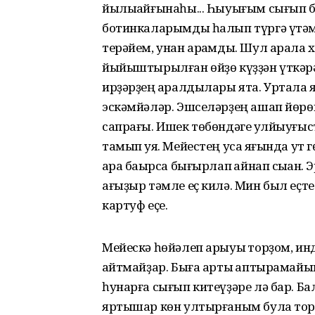
йылыҡайғынаһы... Һыуығым сығып бө
ботинкаларымды һалып түргә үтәм
терәйем, унан арҡамды. Шул арала х
йыйыштырылған өйҙө күҙҙән үткәрәм
ирҙәрҙең ҡаралдылары ята. Уртала яб
эскәмйәләр. Эшселәрҙең ашап йөрөгә
сапрағы. Ишек төбөндәге ҡулйыуғы
тамып ҡуя. Мейестең усаҡ яғында ут
ҡара баҡырса бығырлап ҡайнап сыҡҡан. 
ағыҙыр тәмле еҫ килә. Мин был еҫте
картуф еҫе.
Мейескә һөйәлеп арыуыҡ торҙом, ин
ҡайтмайҙар. Быға артыҡ аптырамайым
һунарға сығып китеүҙәре лә бар. Б
яртышар көн ултырғаным була торғ