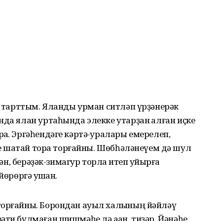
кә тарттым. Яланды урман ситләп үрҙәнерәк
нда ялан уртаһында элекке утарҙан ҡалған иҫке
ҡ. Эргәһендәге кәртә-ҡуралары емерелеп,
ҙе шаҡтай тора торғайны. Шөбһәләнеүем дә шул
лән, берәҙәк-зимагур торлаҡ итеп ҡуйырға
өрөргә ҡушҡан.
торғайны. Борондан ауыл халҡының йәйләү
ти булмаған шишмәһе лә аҡҡан, тиҙәр. Йәнәһе,