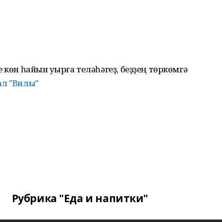
 көн һайын уҡырға теләһәгеҙ, беҙҙең төркөмгә
ал "Вилы"
Рубрика "Еда и напитки"