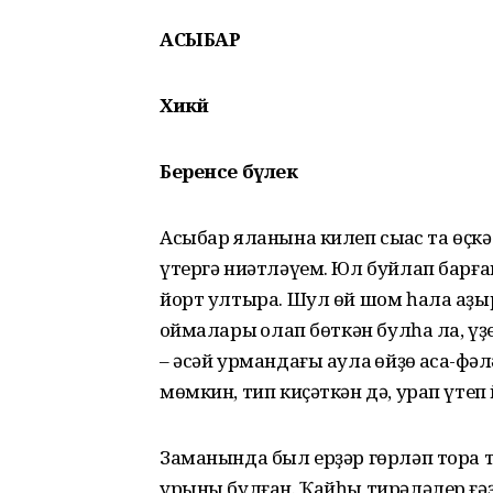
АСЫБАР
Хикәйә
Беренсе бүлек
Асыбар яланына килеп сыҡҡас та өҫ
үтергә ниәтләүем. Юл буйлап барға
йорт ултыра. Шул өй шом һала аҙыра
ҡоймалары ҡолап бөткән булһа ла, ү
– әсәй урмандағы аулаҡ өйҙө ҡасаҡ-фә
мөмкин, тип киҫәткән дә, урап үтеп й
Заманында был ерҙәр гөрләп тора 
урыны булған. Ҡайһы тирәләлер ғәҙә