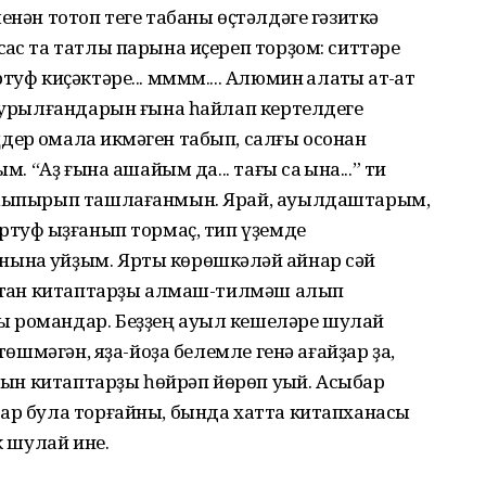
енән тотоп теге табаны өҫтәлдәге гәзиткә
ҡас та татлы парына иҫереп торҙом: ситтәре
ф киҫәктәре... мммм.... Алюмин ҡалаҡты ҡат-ҡат
 ҡурылғандарын ғына һайлап кертелдеге
р ҡомалаҡ икмәген табып, салғы осонан
. “Аҙ ғына ашайым да... тағы саҡ ҡына...” ти
н һыпырып ташлағанмын. Ярай, ауылдаштарым,
ртуф ҡыҙғанып тормаҫ, тип үҙемде
на ҡуйҙым. Ярты көрөшкәләй ҡайнар сәй
 ятҡан китаптарҙы алмаш-тилмәш алып
ы романдар. Беҙҙең ауыл кешеләре шулай
 төшмәгән, яҙа-йоҙа белемле генә ағайҙар ҙа,
алын китаптарҙы һөйрәп йөрөп уҡый. Асыбар
тар була торғайны, бында хатта китапханасы
к шулай ине.