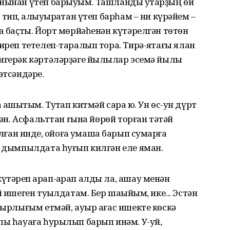
анынан үтеп барыуым. Ташландыҡ утарҙың өй
ип, ҡалҡыуыраҡтан үтеп барһам – ни күрәйем –
ма баҫты. Йорт мөрйәһенән күтәрелгән төтөн
иреп тетелеп-таралып тора. Тирә-яҡтағы ялан
игерәк кәртәләрҙәге йылҡылар эсемә йылы
әтсәндәре.
ашыҡтым. Туҡтап китмәй сара юҡ. Ун өс-ун дүрт
кән. Асфальттан ғына йөрөй торған тәтәй
н инде, ҡойоға уҡмаша барып суҡмарға
а дымпылдата һуғып килгән еле яман.
тәреп ҡарап-ҡарап алды ла, ашау менән
 ишеген туҡылдатам. Бер шаҡыйым, ике... Эстән
абырлығым етмәй, ауыр ағас ишекте көскә
лы һауаға һурылып барып инәм. У-уй,