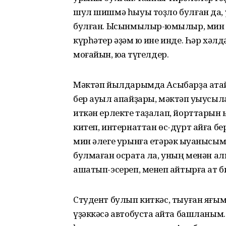
шул шишмә һыуы тоҙло булған да, 
булған. Ысынмылыр-юҡмылыр, мин б
күрһәтер әҙәм юҡ ине инде. Һәр хәл
моғайын, юҡҡа түгелдер.
Мәктәп йылдарымда Асыбарҙа атай
бер ауыл апайҙары, мәктәп уҡыусы
иткән ерлекте таҙалап, йорттарын ҡыр
китеп, интернаттан өс-дүрт айға бе
мин әлеге урынға етәрәк ҡыуанысым
булмаған осраҡта ла, уның менән а
ашатып-эсереп, менеп ҡайтырға ат б
Студент булып киткәс, тыуған яғым
үҙәккәсә автобуста ҡайта башланым. 