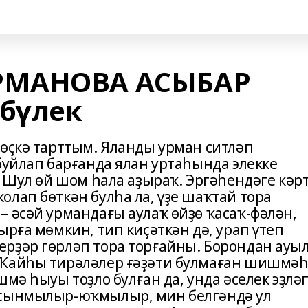
РМАНОВА АСЫБАР
 бүлек
 өҫкә тарттым. Яланды урман ситләп
буйлап барғанда ялан уртаһында элекке
. Шул өй шом һала аҙыраҡ. Эргәһендәге кәрт
лап бөткән булһа ла, үҙе шаҡтай тора
– әсәй урмандағы аулаҡ өйҙө ҡасаҡ-фәлән,
ырға мөмкин, тип киҫәткән дә, урап үтеп
рҙәр гөрләп тора торғайны. Борондан ауы
 Ҡайһы тирәләлер ғәҙәти булмаған шишмә
шмә һыуы тоҙло булған да, унда әселек эҙлә
Ысынмылыр-юҡмылыр, мин белгәндә ул