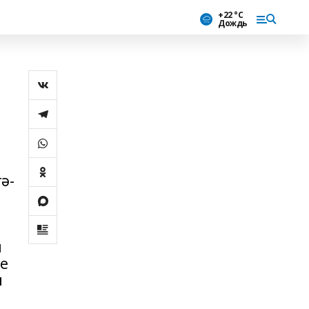
+22 °С
Дождь
ә-
л
һе
п