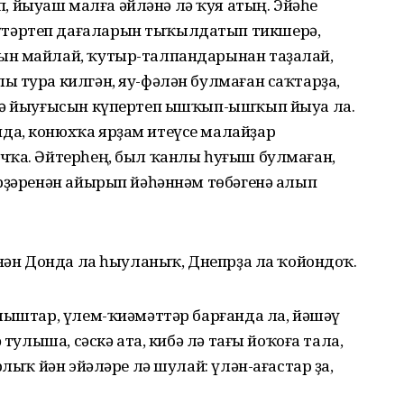
 йыуаш малға әйләнә лә ҡуя атың. Эйәһе
тәртеп дағаларын тыҡылдатып тикшерә,
ын майлай, ҡутыр-талпандарынан таҙалай,
ы тура килгән, яу-фәлән булмаған саҡтарҙа,
үкә йыуғысын күпертеп ышҡып-ышҡып йыуа ла.
да, конюхҡа ярҙам итеүсе малайҙар
чҡа. Әйтерһең, был ҡанлы һуғыш булмаған,
ерҙәренән айырып йәһәннәм төбәгенә алып
енән Донда ла һыуланыҡ, Днепрҙа ла ҡойондоҡ.
ылыштар, үлем-ҡиәмәттәр барғанда ла, йәшәү
 тулыша, сәскә ата, кибә лә тағы йоҡоға тала,
рлыҡ йән эйәләре лә шулай: үлән-ағастар ҙа,