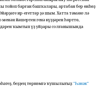
ы тойоп барған башҡалары, артабан бер өнһөҙ
йәрҙәге ир-егеттәр ҙә шым. Хатта тәмәке лә
 менән йәшертен генә күҙҙәрен һөрттө,
ндәрен ҡымтып үҙ уйҙары солғанышында
әһәгеҙ, беҙҙең төркөмгә ҡушылығыҙ:
"Һәнәк"