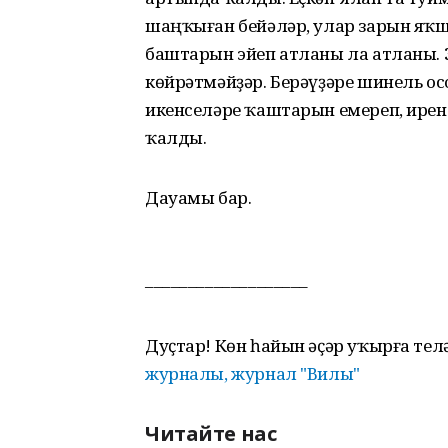
шаңҡыған бейәләр, улар зарын яҡш
баштарын эйеп атланы ла атланы. Э
көйрәтмәйҙәр. Берәүҙәре шинель осо
икенселәре ҡаштарын емереп, ире
ҡалды.
Дауамы бар.
–––––––––––––––––––
Дуҫтар! Көн һайын әҫәр уҡырға тел
журналы, журнал "Вилы"
Читайте нас