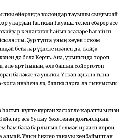
йылҡы өйөрөндә ҡолондар тауышы сыңғырай
гөр уларҙың һалҡын һауаны телеп ебәрер әсе
оҡайҙар кешәнәгән һайын әсәләре һағайып
сылатты. Ҙур тупта уның кеүек тоҡом
дәй бейәләр үҙнеке икәнен дә, ҡайҙа
әнен дә белә Керчь. Ана, урынында тороп
, әле арт һынын, әле башын сойорғотоп
рән бәләкәс тә уныҡы. Үткән аҙнала ғына
ла-ҡола инәһенә лә, башҡаларға ла тынғылыҡ
 һалып, күпте күргән хәсрәтле ҡарашы менән
 Бейәләр әсә булыу бәхетенән донъяларын
ем һәм бәлә барлығын белмәй ирәйеп йөрөй.
а алмай. Уның һиҙгер танауы көнбайыштан