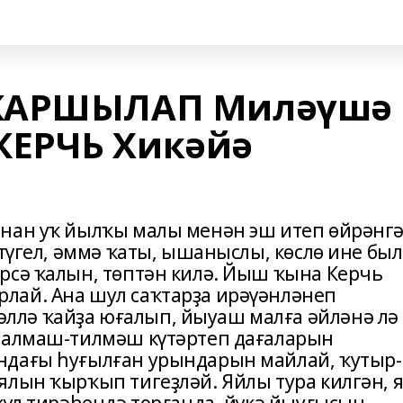
 ҠАРШЫЛАП Миләүшә
ЕРЧЬ Хикәйә
ынан уҡ йылҡы малы менән эш итеп өйрәнг
 түгел, әммә ҡаты, ышаныслы, көслө ине был
рсә ҡалын, төптән килә. Йыш ҡына Керчь
лай. Ана шул саҡтарҙа ирәүәнләнеп
лә ҡайҙа юғалып, йыуаш малға әйләнә лә
н алмаш-тилмәш күтәртеп дағаларын
ндағы һуғылған урындарын майлай, ҡутыр-
ялын ҡырҡып тигеҙләй. Яйлы тура килгән, я