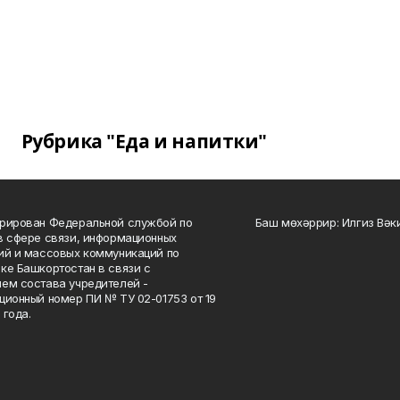
Рубрика "Еда и напитки"
рирован Федеральной службой по
Баш мөхәррир: Илгиз Вә
в сфере связи, информационных
ий и массовых коммуникаций по
ке Башкортостан в связи с
ем состава учредителей -
ционный номер ПИ № ТУ 02-01753 от 19
 года.