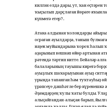
килгән елдә дары, ут, ҡан еҫтәрен
ҡыҫылып дарҫлаған йөрәге яҡынл
күпмегә етер?..
Атака алдынан ҡолондарҙы айыры
осраған ауылдарҙа, таныш булмағ
нәҙек муйындарына ҡороҡ һалып 
аҙарынып кешнәп өйөр артынан ат
рәтендә тәртип китте. Бейәләр ал
балаларының тауышы кирегә борҙо.
ауыҙлыҡ шаҡарыуынан ауыҙ ситтә
урында тапанған һәм туҡтауһыҙ өй
үрәпсеүе дәшһәтле бер күренешкә 
Әҙәмдәрҙең ҡулы ҡаты булды. Ула
алыҫайғандан-алыҫая барып, йылға
артында ҡалды. Еҫкәп-ялап та туй