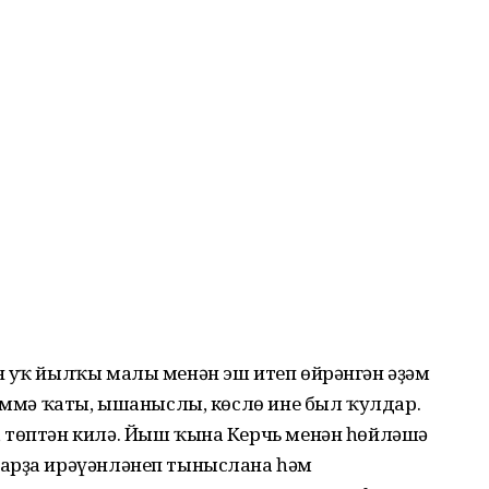
н уҡ йылҡы малы менән эш итеп өйрәнгән әҙәм
 әммә ҡаты, ышаныслы, көслө ине был ҡулдар.
 төптән килә. Йыш ҡына Керчь менән һөйләшә
тарҙа ирәүәнләнеп тыныслана һәм