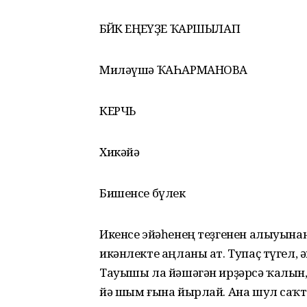
БӨЙӨК ЕҢЕҮҘЕ ҠАРШЫЛАП
Миләүшә ҠАҺАРМАНОВА
КЕРЧЬ
Хикәйә
Бишенсе бүлек
Икенсе эйәһенең теҙгенен алыуына
икәнлекте аңланы ат. Тупаҫ түгел,
Тауышы ла йәшәгән ирҙәрсә ҡалын,
йә шым ғына йырлай. Ана шул саҡ