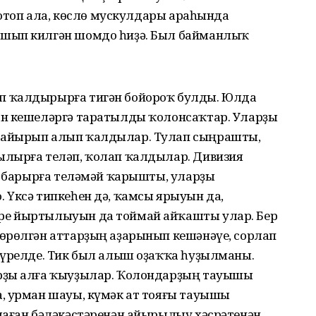
 тотоп ала, көслө мускулдары араһында
ашып килгән шомдо һиҙә. Был байманлыҡ
п ҡалдырырға тигән бойороҡ булды. Юлда
ан кешеләргә таратылды ҡолонсаҡтар. Уларҙы
ҡайырып алып ҡалдылар. Тулап сыңрашты,
ылырға теләп, ҡолап ҡалдылар. Дивизия
ға барырға теләмәй ҡарышты, уларҙы
 Үксә типкеһен дә, ҡамсы ярыуын да,
ре йыртылыуын да тоймай айҡашты улар. Бер
өрөлгән аттарҙың аҙарынып кешәнәүе, сорлап
әүрелде. Тик был алыш оҙаҡҡа һуҙылманы.
рҙы алға ҡыуҙылар. Ҡолондарҙың тауышы
, урман шауы, күмәк ат тояғы тауышы
маған бәләкәстәренән айырылыу хәсрәтенән