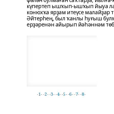
фәлән булмаған саҡтарҙа, йылға-
күпертеп ышҡып-ышҡып йыуа ла.
конюхҡа ярҙам итеүсе малайҙар 
Әйтерһең, был ҡанлы һуғыш булм
ерҙәренән айырып йәһәннәм төб
-1-
-2-
-3-
-4-
-5-
-6-
-7-
-8-