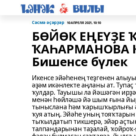
Сәсмә әҫәрҙәр
10 АПРЕЛЯ 2021, 10:10
БӨЙӨК ЕҢЕҮҘЕ
ҠАҺАРМАНОВА К
Бишенсе бүлек
Икенсе эйәһенең теҙгенен алыу
әҙәм икәнлекте аңланы ат. Тупаҫ
ҡулдар. Тауышы ла йәшәгән ирҙә
менән һөйләшә йә шым ғына йыр
тыныслана һәм ҡарышҡырлығы әл
ҡуя атың. Эйәһе уның тояҡтары
тыҡылдатып тикшерә, эйәр аҫты
талпандарынан таҙалай, ҡойроҡ-