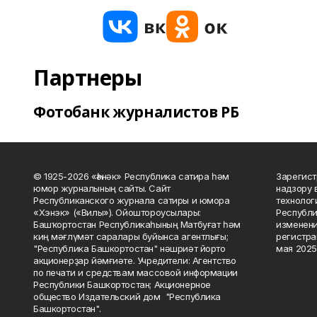
Партнеры
Фотобанк журналистов РБ
© 1925-2026 «Һәнәк» Республика сатира һәм
Зарегист
юмор журналының сайты. Сайт
надзору 
Республиканского журнала сатиры и юмора
технолог
«Хэнэк» («Вилы»). Ойоштороусылары:
Республи
Башҡортостан Республикаһының Матбуғат һәм
изменени
киң мәғлүмәт саралары буйынса агентлығы;
регистра
"Республика Башкортостан" нәшриәт йорто
мая 2025
акционерҙар йәмғиәте. Учредители: Агентство
по печати и средствам массовой информации
Республики Башкортостан; Акционерное
общество Издательский дом "Республика
Башкортостан".