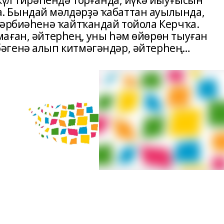
күл тирәһендә торғанда, йүкә йыуғысын
 Бындай мәлдәрҙә ҡабаттан ауылында,
тәрбиәһенә ҡайтҡандай тойола Керчҡа.
аған, әйтерһең, уны һәм өйөрөн тыуған
әгенә алып китмәгәндәр, әйтерһең…