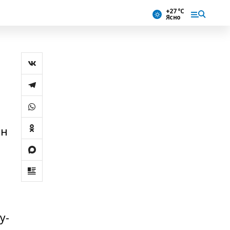
+27 °С
Ясно
ән
у-