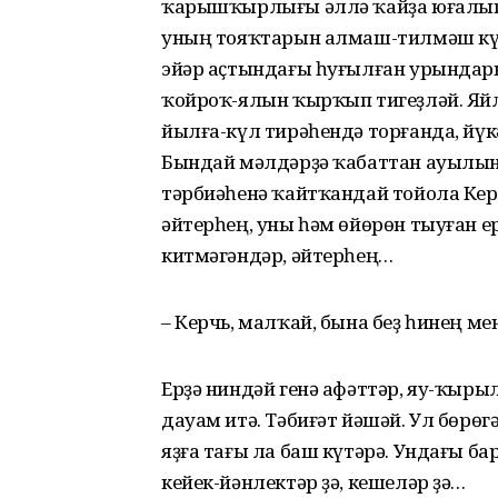
ҡарышҡырлығы әллә ҡайҙа юғалып,
уның тояҡтарын алмаш-тилмәш кү
эйәр аҫтындағы һуғылған урындар
ҡойроҡ-ялын ҡырҡып тигеҙләй. Яйл
йылға-күл тирәһендә торғанда, й
Бындай мәлдәрҙә ҡабаттан ауылын
тәрбиәһенә ҡайтҡандай тойола Кер
әйтерһең, уны һәм өйөрөн тыуған 
китмәгәндәр, әйтерһең…
– Керчь, малҡай, бына беҙ һинең м
Ерҙә ниндәй генә афәттәр, яу-ҡыр
дауам итә. Тәбиғәт йәшәй. Ул бөрөгә
яҙға тағы ла баш күтәрә. Ундағы ба
кейек-йәнлектәр ҙә, кешеләр ҙә…