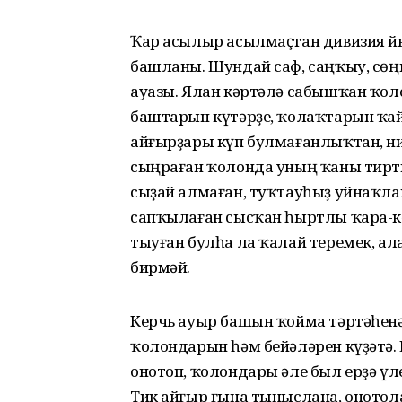
Ҡар асылыр асылмаҫтан дивизия 
башланы. Шундай саф, саңҡыу, сөң
ауазы. Ялан кәртәлә сабышҡан ҡол
баштарын күтәрҙе, ҡолаҡтарын ҡай
айғырҙары күп булмағанлыҡтан, нин
сыңраған ҡолонда уның ҡаны тиртк
сыҙай алмаған, туҡтауһыҙ уйнаҡлап
сапҡылаған сысҡан һыртлы ҡара-кө
тыуған булһа ла ҡалай теремек, а
бирмәй.
Керчь ауыр башын ҡойма тәртәһенә
ҡолондарын һәм бейәләрен күҙәтә.
онотоп, ҡолондары әле был ерҙә үл
Тик айғыр ғына тыныслана, онотол