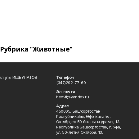
Рубрика "Животные"
кил улы ИШБУЛАТОВ
Телефон
(347)292-77-60
Эл. почта
henvil@yandex.ru
Адрес
450005, Башҡортостан
Республикаһы, Өфө ҡалаһы,
Октябрҙең 50 йыллығы урамы, 13.
Республика Башкортостан, г. Уфа,
ул. 50-летия Октября, 13.