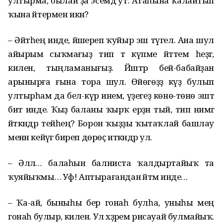
ултырма, былай ҙа эсемдә ут. Атаһына ҡалайтып
ҡына әйтермен икән?
– Әйтәһең инде, йәшереп ҡуйыр эш түгел. Ана шул
айырым сыҡмағыҙ тип тә күпме әйттем һеҙгә,
килен, тыңламанығыҙ. Йәштәр әбей-бабайҙан
арынырға ғына тора шул. Өйөгөҙҙә күҙ булып
ултырһам да белә-күрә инем, үҙегеҙ көнө-төнө эштә
бит инде. Ҡыҙ баланы ҡырҡ ерҙән тый, тип нимәгә
әйткәндәр тейһең? Борон ҡыҙҙы ҡытаҡлай башлау
менән кейәүгә биреп дөрөҫ иткәндәр ул.
– Әллә… балаһын балниста ҡалдыртайыҡ та
ҡуяйыҡмы… Уф! Аптырағандан әйтәм инде…
– Ҡа-ай, быныһы бер гонаһ булһа, уныһы мең
гонаһ булыр, килен. Ул хәҙәрем рисауай булмайыҡ.