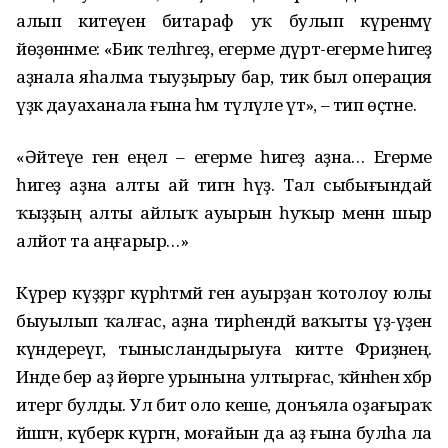
алып китеүенә битараф уҡ булып күренмәү
йөҙөнәнме: «Бик теләһәгеҙ, егерме дүрт-егерме һигеҙ
аҙнала яһалма тыуҙырыу бар, тик был операция
үҙәк дауаханала ғына һәм түләүле үтә», – тип өҫтәне.
«Әйтеүе генә еңел – егерме һигеҙ аҙна… Егерме
һигеҙ аҙна алты ай тигән һүҙ. Тал сыбығындай
ҡыҙҙың алты айлыҡ ауырын һуҡыр менән шыр
алйот та аңғарыр…»
Күрер күҙҙәргә күрһәтмәй генә ауырҙан ҡотолоу юлы
быуылып ҡалғас, аҙна тирәһендәй ваҡыты үҙ-үҙен
күндереүгә, тынысландырыуға китте Фәриҙәнең.
Инде бер аҙ йөрәге урынына ултырғас, ҡәйнәһенә хәбәр
итергә булды. Ул бит оло кеше, донъяла оҙағыраҡ
йәшәгән, күберәк күргән, моғайын да аҙ ғына булһа ла