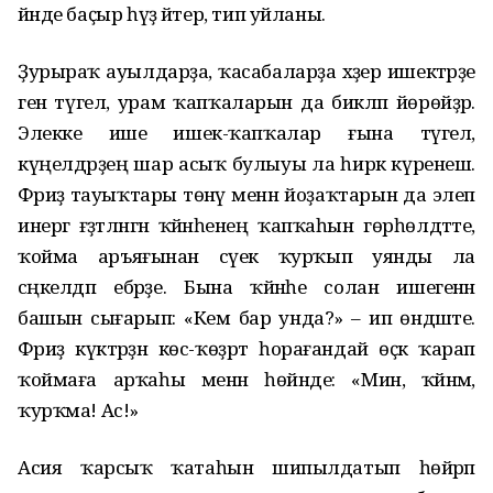
йәнде баҫыр һүҙ әйтер, тип уйланы.
Ҙурыраҡ ауылдарҙа, ҡасабаларҙа хәҙер ишектәрҙе
генә түгел, урам ҡапҡаларын да бикләп йөрөйҙәр.
Элекке ише ишек-ҡапҡалар ғына түгел,
күңелдәрҙең шар асыҡ булыуы ла һирәк күренеш.
Фәриҙә тауыҡтары төнәү менән йоҙаҡтарын да элеп
инергә ғәҙәтләнгән ҡәйнәһенең ҡапҡаһын гөрһөлдәтте,
ҡойма аръяғынан сәүек ҡурҡып уянды ла
сәңкелдәп ебәрҙе. Бына ҡәйнәһе солан ишегенән
башын сығарып: «Кем бар унда?» – ип өндәште.
Фәриҙә күктәрҙән көс-ҡөҙрәт һорағандай өҫкә ҡарап
ҡоймаға арҡаһы менән һөйәнде: «Мин, ҡәйнәм,
ҡурҡма! Ас!»
Асия ҡарсыҡ ҡатаһын шипылдатып һөйрәп