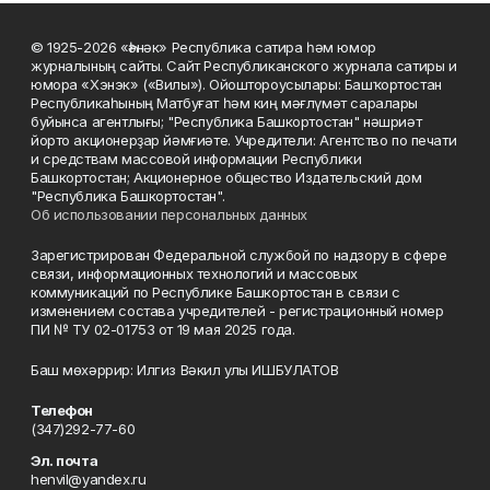
© 1925-2026 «Һәнәк» Республика сатира һәм юмор
журналының сайты. Сайт Республиканского журнала сатиры и
юмора «Хэнэк» («Вилы»). Ойоштороусылары: Башҡортостан
Республикаһының Матбуғат һәм киң мәғлүмәт саралары
буйынса агентлығы; "Республика Башкортостан" нәшриәт
йорто акционерҙар йәмғиәте. Учредители: Агентство по печати
и средствам массовой информации Республики
Башкортостан; Акционерное общество Издательский дом
"Республика Башкортостан".
Об использовании персональных данных
Зарегистрирован Федеральной службой по надзору в сфере
связи, информационных технологий и массовых
коммуникаций по Республике Башкортостан в связи с
изменением состава учредителей - регистрационный номер
ПИ № ТУ 02-01753 от 19 мая 2025 года.
Баш мөхәррир: Илгиз Вәкил улы ИШБУЛАТОВ
Телефон
(347)292-77-60
Эл. почта
henvil@yandex.ru