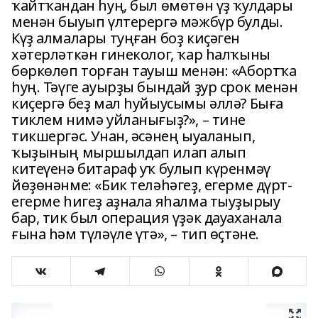
ҡайтҡандан һуң, был өмөтөн үҙ ҡулдары
менән быуып үлтерергә мәжбүр булды.
Күҙ алмалары туңған боҙ киҫәген
хәтерләткән гинеколог, ҡар һалҡыны
бөркөлөп торған тауыш менән: «Абортҡа
һуң. Тәүге ауырҙы бындай ҙур срок менән
киҫергә беҙ мал һуйыусымы әллә? Быға
тиклем нимә уйланығыҙ?», – тине
тикшергәс. Унан, әсәнең ыуаланып,
ҡыҙының мыршылдап илап алып
китеүенә битараф уҡ булып күренмәү
йөҙөнәнме: «Бик теләһәгеҙ, егерме дүрт-
егерме һигеҙ аҙнала яһалма тыуҙырыу
бар, тик был операция үҙәк дауаханала
ғына һәм түләүле үтә», – тип өҫтәне.