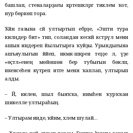
башлап, стеналарҙағы кәртешкәләргә тиклем ҡот,
нур бөркөп тора.
Ҡәйнә газына сәй ултыртып ебәрҙе, «Эштән тура
киләңдер бит» тип, соландан кескәй кәстрүл менән
ашын индереп йылытырға ҡуйҙы. Урындығына
ашъяулығын йәйеп, икмәк-шәкәрен теҙҙе лә, үҙе
«өҫтәл»енең мөйөшөнә бер тубығын бөкләп,
икенсеһен күтәреп итәге менән ҡаплап, ултырып
алды.
– Йә, килен, шыл быяҡҡа, нимәһен ҡурҡҡан
шикелле ултыраһың.
– Ултырам инде, ҡәйнәм, хәлем шулай…