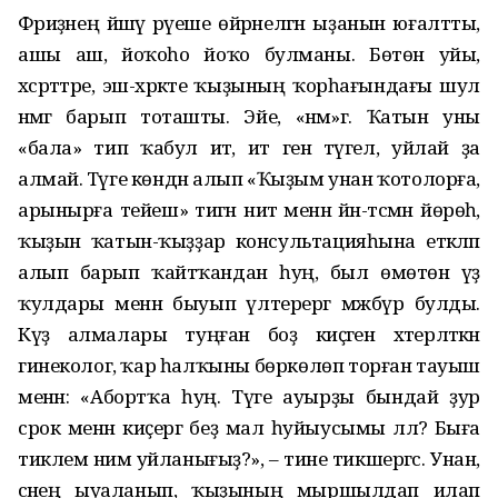
Фәриҙәнең йәшәү рәүеше өйрәнелгән ыҙанын юғалтты,
ашы аш, йоҡоһо йоҡо булманы. Бөтөн уйы,
хәсрәттәре, эш-хәрәкәте ҡыҙының ҡорһағындағы шул
нәмәгә барып тоташты. Эйе, «нәмә»гә. Ҡатын уны
«бала» тип ҡабул итә, итә генә түгел, уйлай ҙа
алмай. Тәүге көндән алып «Ҡыҙым унан ҡотолорға,
арынырға тейеш» тигән ниәт менән йән-тәсмән йөрөһә,
ҡыҙын ҡатын-ҡыҙҙар консультацияһына етәкләп
алып барып ҡайтҡандан һуң, был өмөтөн үҙ
ҡулдары менән быуып үлтерергә мәжбүр булды.
Күҙ алмалары туңған боҙ киҫәген хәтерләткән
гинеколог, ҡар һалҡыны бөркөлөп торған тауыш
менән: «Абортҡа һуң. Тәүге ауырҙы бындай ҙур
срок менән киҫергә беҙ мал һуйыусымы әллә? Быға
тиклем нимә уйланығыҙ?», – тине тикшергәс. Унан,
әсәнең ыуаланып, ҡыҙының мыршылдап илап