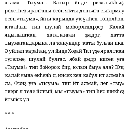
атама. Тыума… Бахыр йәнде ризалыҡһыҙ,
рөхсәтһеҙ яралғаны өсөн яҡты донъяға сығармау
өсөн «тыума», йәғни ҡарында уҡ үлһен, төңөлһөн,
юғалһын тип шулай мөһөрләгәндәрҙер. Ҡалай
яңылышҡан, хаталанған әҙәмдәргә, хатта
тыумағандарына ла ҡанундар ҡаты булған икән.
Ә уйлап ҡараһаң, ул йәнде Хоҙай Тәғәлә үҙе яралтҡан
түгелме, шулай булғас, ябай әҙәмдәр нисек уға
«Тыума!» тип бойороҡ бирә, юлын быуа ала? Юҡ,
ҡалай ғына екһенһә лә, нисек кенә ҡабул итә алмаһа
ла, Фәриҙә уға «тыума» тип әйтә алмай, әлегә «тыу»
тиергә лә теле әйләнмәй, әммә «тыума» тип һис шикһеҙ
әйтмәйәсәк ул.
* * *