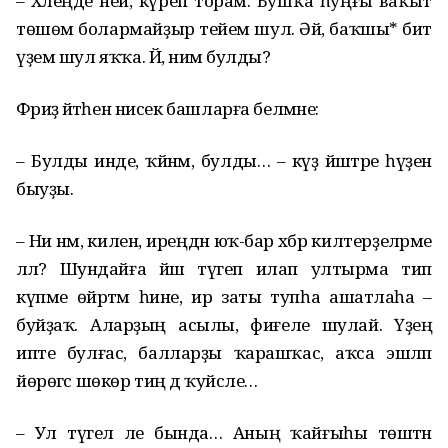
– Хәлеңде ней, күреп торам. Бушҡа һуңғы ваҡыт
төшөм болармайҙыр тейем шул. Әй, баҡшы* бит
үҙем шул яҡҡа. Йә, нимә булды?
Фәриҙә әйтәһен нисек башларға белмәне:
– Булды инде, ҡәйнәм, булды… – күҙ йәштәре һүҙен
быуҙы.
– Ни нәмә, килен, иреңдән юҡ-бар хәбәр килтерҙеләрме
әллә? Шундайға йәш түгеп илап ултырма тип
күпме өйрәтәм һине, ир заты тупһа ашатлаһа –
буйҙаҡ. Аларҙың асылы, фиғеле шулай. Үҙеңә
ипте булғас, балларҙы ҡарашҡас, аҡса эшләп
йөрөгәс шөкөр тиң дә ҡуйсәле…
– Ул түгел әле бында… Аның ҡайғыһы төштән