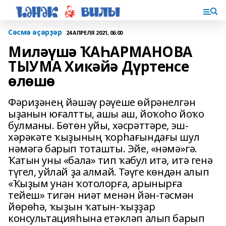
Сәсмә әҫәрҙәр
24 АПРЕЛЯ 2021, 06:00
Миләүшә ҠАҺАРМАНОВА
ТЫУМА Хикәйә Дүртенсе
өлөшө
Фәриҙәнең йәшәү рәүеше өйрәнелгән
ыҙанын юғалтты, ашы аш, йоҡоһо йоҡо
булманы. Бөтөн уйы, хәсрәттәре, эш-
хәрәкәте ҡыҙының ҡорһағындағы шул
нәмәгә барып тоташты. Эйе, «нәмә»гә.
Ҡатын уны «бала» тип ҡабул итә, итә генә
түгел, уйлай ҙа алмай. Тәүге көндән алып
«Ҡыҙым унан ҡотолорға, арынырға
тейеш» тигән ниәт менән йән-тәсмән
йөрөһә, ҡыҙын ҡатын-ҡыҙҙар
консультацияһына етәкләп алып барып