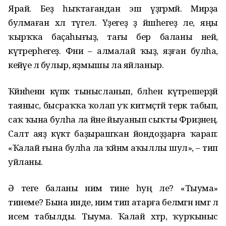
Ярай. Беҙ һыҡтағандан эш үҙгәрмәй. Мирҙа
булмаған хәл түгел. Үҙегеҙ ҙә йәшһегеҙ әле, яңы
ҡырҡҡа баҫаһығыҙ, тағы бер баланы ней,
күтәрерһегеҙ. Фәниә – алмалай ҡыҙ, яҙған булһа,
кейәүе лә булыр, яҙмышы ла яйланыр.
Ҡәйнәһенән күпкә тынысланып, бәләһен күтәрешерҙәй
таяныс, бысраҡҡа ҡолап уҡ китмәҫтәй терәк табып,
саҡ ҡына булһа ла йәне йыуанып сыҡты Фәриҙәнең.
Салт аяҙ күктә баҙырашҡан йондоҙҙарға ҡарап:
«Ҡалай ғына булһа ла ҡәйнәм аҡыллы шул», – тип
уйланы.
Ә теге баланы нимә тине һуң әле? «Тыума»
тинеме? Бына инде, нимә тип атарға белмәгән нәмәгә лә
исем табылды. Тыума. Ҡалай хәтәр, ҡурҡыныс