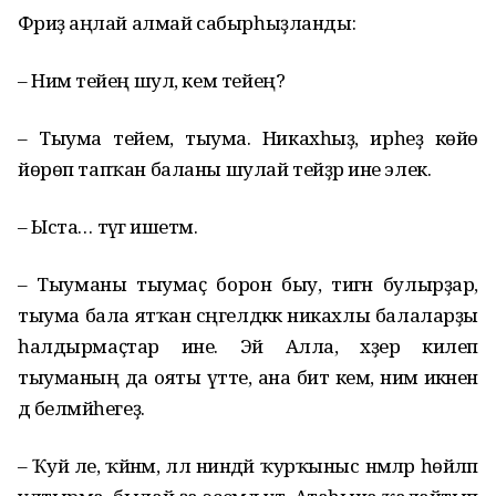
Фәриҙә аңлай алмай сабырһыҙланды:
– Нимә тейең шул, кем тейең?
– Тыума тейем, тыума. Никахһыҙ, ирһеҙ көйө
йөрөп тапҡан баланы шулай тейҙәр ине элек.
– Ыста… тәүгә ишетәм.
– Тыуманы тыумаҫ борон быу, тигән булырҙар,
тыума бала ятҡан сәңгелдәккә никахлы балаларҙы
һалдырмаҫтар ине. Эй Алла, хәҙер килеп
тыуманың да ояты үтте, ана бит кем, нимә икәнен
дә белмәйһегеҙ.
– Ҡуй әле, ҡәйнәм, әллә ниндәй ҡурҡыныс нәмәләр һөйләп