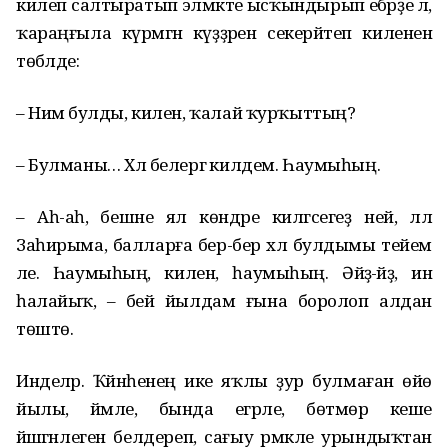
килеп салтыратып элмәкте ысҡындырып ебәрҙе лә,
ҡараңғыла күрмәгән күҙҙәрен секерәйтеп килененә
төбәлде:
– Нимә булды, килен, ҡалай ҡурҡыттың?
– Булманы… Хәл белергә килдем. Һаумыһың.
– Аһ-аһ, әбешне ял көндәре килгәсегеҙ ней, әллә
Заһирыма, балларға бер-бер хәл булдымы тейем
әле. Һаумыһың, килен, һаумыһың. Әйҙә-әйҙә, инә
һалайыҡ, – әбей йылдам ғына боролоп алдан
төштө.
Инделәр. Ҡәйнәһенең ике яҡлы ҙур булмаған өйө
йылы, йәмле, бында егәрле, бөтмөр кеше
йәшәгәнлеген белдереп, сағыу әрмәкле урындыҡтан