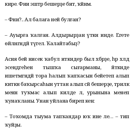
кире. Фәниә эштәр бешерҙе бит, ҡәйнәм.
– Фәниә?.. Ал балаға ней булған?
– Ауырға ҡалған. Алдырырҙан үткән инде. Егете
өйләнгәндәй түгел. Ҡалайтабыҙ?
Асия әбей нисек ҡабул иткәндер был хәбәрҙе, һәр хәлдә
эсендәгеһен тышҡа сығарманы, әйткәнде
ишетмәгәндәй тора һалып ҡапҡасын бейетеп алып
киткән баҡырсаһын уттан алып сәй бешерҙе, тәрилкә
менән туҡмас алып килде лә, урынына менеп
ҡунаҡланы. Унан уйлана биреп кенә:
– Тоҡомда тыума тапҡандар юҡ ине әле… – тип
ҡуйҙы.