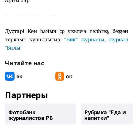
Аҙағы бар.
–––––––––––––––––––
Дуҫтар! Көн һайын әҫәр уҡырға теләһәгеҙ, беҙҙең
төркөмгә ҡушылығыҙ:
"Һәнәк" журналы, журнал
"Вилы"
Читайте нас
Партнеры
Фотобанк
Рубрика "Еда и
журналистов РБ
напитки"