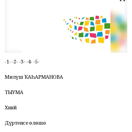
-1- -2- -3- -4- -5-
Миләүшә ҠАҺАРМАНОВА
ТЫУМА
Хикәйә
Дүртенсе өлөшө