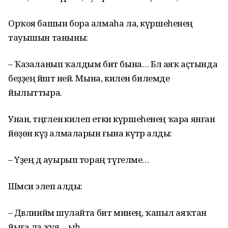
Орҡоя башын бора алмаһа ла, күршеһенең
тауышын таныны:
– Ҡазаланып ҡалдым бит бына… Бәлә аяҡ аҫтында
беҙҙең йәштә ней. Мына, килен билемде
йылыттыра.
Унан, тәңгәленә килеп еткән күршеһенең ҡара янған
йөҙөнә күҙ алмаларын ғына күтәрә алды:
– Үҙең дә ауырып тораң түгелме…
Шәмсиә элеп алды:
– Дәвлинйәм шулайта бит минең, ҡапыл аяҡтан
йыға ла ҡуя… ыһ…