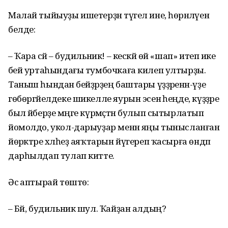
Малай тыйыуҙы ишетерҙән түгел ине, һөрәнләүен
белде:
– Ҡара әсәй – будильник! – кескәй өй «шап» итеп ике
әбей уртаһындағы тумбочкаға килеп ултырҙы.
Таныш һындан әбейҙәрҙең баштары үҙҙәренән-үҙе
гөбөргәйелдеке шикелле яурын эсенә һеңде, күҙҙәре
был әйберҙе мәңге күрмәҫтән булып сытырлатып
йомолдо, укол-дарыуҙар менән яңы тынысланған
йөрәктәре хәлһеҙ аяҡтарын йүгереп ҡасырға өндәп
дарһылдап тулап китте.
Әсә аптырай төштө:
– Бәй, будильник шул. Ҡайҙан алдың?