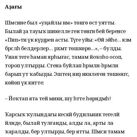
Аҙағы
Шәмсиәне был «уңайлы нәмә» төнгө өстә уятты.
Былай ҙа тауыҡ шикелле генә төнәгән әбей беренсе
«Пип»тән үк күҙҙәрен асты. Тәүге уйы: «Өй эйәһе… кәзәм
бәрәсләһә белдерәлер… рәхмәт төшкөрө…», – булды.
Унан теге һаман ярһығас, тамам йоҡоһо осоп,
тороп ултырҙы. Стена буйлап һәрмәләнә-һәрмәләнә
барып ут ҡабыҙҙы. Эштең ниҙә икәнлеген төшөнгәс,
көйөп үк китте:
– Йоҡтап ята тей микән, шу һәтте һөрәндәмәһә!
Ҡарсыҡ ҡулындағы кескәй будильник тегеләй
әйләнде, былай тулғанды, алды ла, арты ла
ҡаралды, бер ултырҙы, бер ятты. Шәмсиә тамам