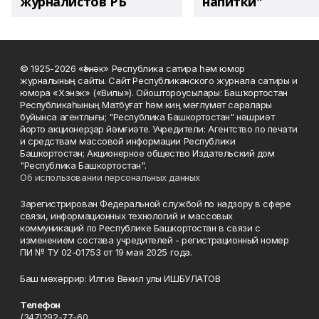
журналистов РБ
напитки"
© 1925-2026 «Һәнәк» Республика сатира һәм юмор
журналының сайты. Сайт Республиканского журнала сатиры и
юмора «Хэнэк» («Вилы»). Ойоштороусылары: Башҡортостан
Республикаһының Матбуғат һәм киң мәғлүмәт саралары
буйынса агентлығы; "Республика Башкортостан" нәшриәт
йорто акционерҙар йәмғиәте. Учредители: Агентство по печати
и средствам массовой информации Республики
Башкортостан; Акционерное общество Издательский дом
"Республика Башкортостан".
Об использовании персональных данных
Зарегистрирован Федеральной службой по надзору в сфере
связи, информационных технологий и массовых
коммуникаций по Республике Башкортостан в связи с
изменением состава учредителей - регистрационный номер
ПИ № ТУ 02-01753 от 19 мая 2025 года.
Баш мөхәррир: Илгиз Вәкил улы ИШБУЛАТОВ
Телефон
(347)292-77-60