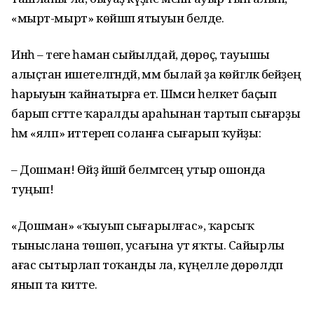
«мырт-мырт» көйшәп ятыуын белде.
Инһә – теге һаман сыйылдай, дөрөҫ, тауышы
алыҫтан ишетелгәндәй, әммә былай ҙа көйгәләк әбейҙең
һарыуын ҡайнатырға етә. Шәмсиә һелкетә баҫып
барып сәғәтте ҡаралды араһынан тартып сығарҙы
һәм «ялп» иттереп соланға сығарып ҡуйҙы:
– Дошман! Өйҙә йәшәй белмәгәсең утыр ошонда
туңып!
«Дошман» «ҡыуып сығарылғас», ҡарсыҡ
тыныслана төшөп, усағына ут яҡты. Сайырлы
ағас сытырлап тоҡанды ла, күңелле дөрөлдәп
янып та китте.