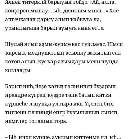
әйләнеп тәнтерәкләй барыуын тойҙо. «Ай, алла,
көйҙөрөп мынау… ыһ, дәвлинйәм микән…» Хәле
аптечканан дарыу алып ҡабыуға ла,
урындығына барып ауыуға ғына етте.
Шулай ятып аҙмы-күпме көс туплағас, Шәмсиә
ҡарсыҡ, медпункттың асылыу ваҡытын саҡ
көтөп алып, ҡусҡар аҙымдары менән шунда
юлланды.
Барып инһә, йөҙө ҡағыҙ төҫөнә инеп буҙарып,
ирендәре күгәреп, күҙҙәре төпкә батып киткән
күршеһе лә шунда ултыра икән. Үҙенең бил
тәңгәленән әллә ниндәй ептәр һуҙылышып сығып,
нимәгәлер тоташып тора.
– Ыһ, нихәл күрше, ауырып киттеңме әллә, ыһ…