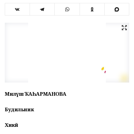
Мил
әүшә ҠАҺАРМАНОВА
Будильник
Хикәйә