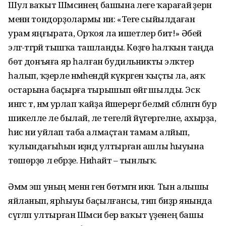
Шул ваҡыт Шәмсиәнең башына әлеге ҡарағай әҙернә
менән тондорҙолармы ни: «Теге сыйылдаған
урам яңғырата, Орҡоя ла ишетәлер бит!» Әбей
эләгә-тәгәрәй тышҡа ташланды. Көҙгө һалҡын таңда
бөтә донъяға яр һалған будильникты эләктерә
һалып, ҡәҙерле нәмәһендәй күкрәгенә ҡыҫты ла, аяҡ
остарына баҫырға тырышып өйгә шылды. Эскә
ингәс тә, нәмә урлап ҡайҙа йәшерергә белмәй сәбәләнгән бур
шикелле әле былай, әле тегеләй йүгергеләне, ахырҙа,
һис ни уйлап таба алмаҫтан тамам алйып,
ҡулындағыһын иҙәндә ултырған ашлы һыуына
төшөрҙө лә ебәрҙе. Ниһайәт – тынлыҡ.
Әммә эш уның менән генә бөтмәгән икән. Тын алышы
яйланып, ярһыуы баҫылғансы, тип биҙрә янында
сүгәләп ултырған Шәмсиә бер ваҡыт үҙенең башы