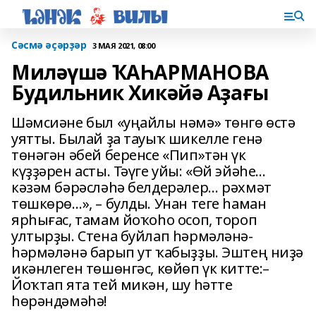
Сәсмә әҫәрҙәр
3 МАЯ 2021, 08:00
Миләүшә ҠАҺАРМАНОВА
Будильник Хикәйә Аҙағы
Шәмсиәне был «уңайлы нәмә» төнгө өстә
уятты. Былай ҙа тауыҡ шикелле генә
төнәгән әбей беренсе «Пип»тән үк
күҙҙәрен асты. Тәүге уйы: «Өй эйәһе…
кәзәм бәрәсләһә белдерәлер… рәхмәт
төшкөрө…», – булды. Унан теге һаман
ярһығас, тамам йоҡоһо осоп, тороп
ултырҙы. Стена буйлап һәрмәләнә-
һәрмәләнә барып ут ҡабыҙҙы. Эштең ниҙә
икәнлеген төшөнгәс, көйөп үк китте:–
Йоҡтап ята тей микән, шу һәтте
һөрәндәмәһә!