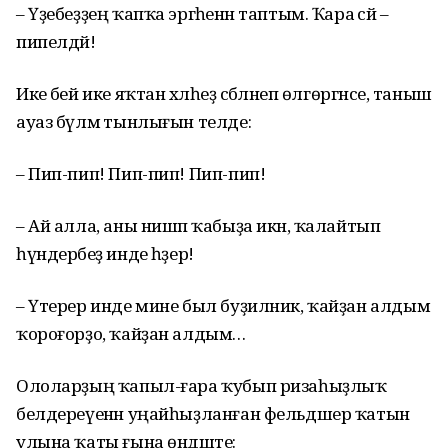
– Үҙебеҙҙең ҡапҡа эргәһенән таптым. Ҡара әсәй –
пипелдәй!
Ике әбей ике яҡтан хәлһеҙ сәбәләнеп өлгөргәнсе, таныш
ауаз бүлмә тынлығын телде:
– Пип-пип! Пип-пип! Пип-пип!
– Ай алла, аны нишәп ҡабыҙа икән, ҡалайтып
һүндерәбеҙ инде һәҙер!
– Үтерер инде мине был буҙилник, ҡайҙан алдым
ҡороғорҙо, ҡайҙан алдым…
Ололарҙың ҡапыл-ғара ҡубып ризаһыҙлыҡ
белдереүенән уңайһыҙланған фельдшер ҡатын
улына ҡаты ғына өндәште: