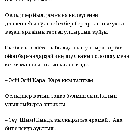
Фельдшер йылдам ғына килеүсенең
давлениеһын үлсәне һәм бер-бер артлы ике укол
ҡаҙап, арҡаһын терәтеп ултыртып ҡуйҙы.
Ике әбей ике яҡта тыһылдашып ултыра торғас
ойоп барғандарҙай ине, шул ваҡыт оло шау менән
кескәй малай атылып килеп инде:
– Әсәй! Әсәй! Ҡара! Ҡара нимә таптым!
Фельдшер ҡатын төпкө бүлмәнән сыға һалып
улын тыйырға ашыҡты:
– Сеү! Шым! Бында ҡысҡырырға ярамай… Ана
бит өләсәйҙәр ауырый…