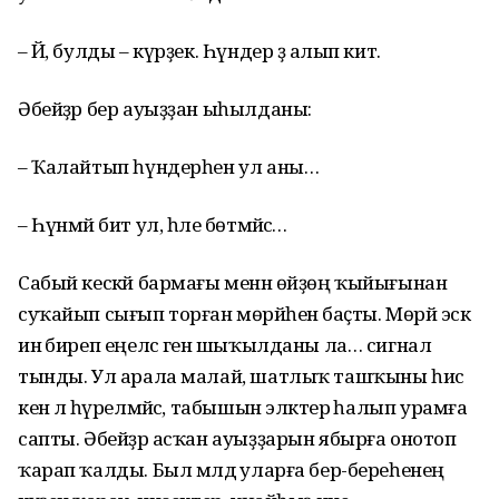
– Йә, булды – күрҙек. Һүндер ҙә алып кит.
Әбейҙәр бер ауыҙҙан ыһылданы:
– Ҡалайтып һүндерһен ул аны…
– Һүнмәй бит ул, һәле бөтмәйсә…
Сабый кескәй бармағы менән өйҙөң ҡыйығынан
суҡайып сығып торған мөрйәһенә баҫты. Мөрйә эскә
инә биреп еңелсә генә шыҡылданы ла… сигнал
тынды. Ул арала малай, шатлыҡ ташҡыны һис
кенә лә һүрелмәйсә, табышын эләктерә һалып урамға
сапты. Әбейҙәр асҡан ауыҙҙарын ябырға онотоп
ҡарап ҡалды. Был мәлдә уларға бер-береһенең