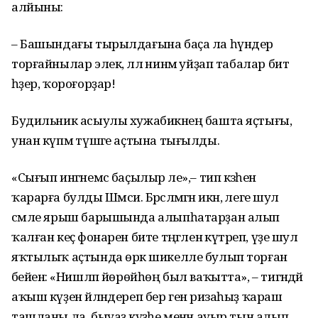
алйыны:
– Башындағы тырылдағына баҫа ла һүндерә
торғайнылар элек, әллә нинәмә уйҙап табалар бит
һәҙер, ҡороғорҙар!
Будильник асыулы хужабикәнең башта яҫтығы,
унан күпмә түшәге аҫтына тығылды.
«Сығып ингәнемсә баҫылыр әле»,– тип кәзәһен
ҡарарға булды Шәмсиә. Бәрәсләмәгән икән, әлеге шул
сәмле ярыш барышында алыпһатарҙан алып
ҡалған кеҫә фонарен бите тәңгәленә күтәреп, үҙе шул
яҡтылыҡ аҫтында өрәк шикелле булып торған
әбейенә: «Нишләп йөрөйһөң был ваҡытта», – тигәндәй
аҡыш күҙен әйләндереп бер генә ризаһыҙ ҡараш
ташланы ла, быуаҙ кәүҙәһе менән ауыр тын алып,