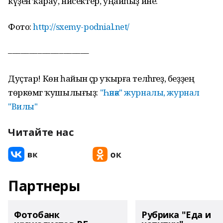
күҙенә ҡарау, нисектер, уңайһыҙ ине.
Фото:
http://sxemy-podnial.net/
–––––––––––––––––––
Дуҫтар! Көн һайын әҫәр уҡырға теләһәгеҙ, беҙҙең
төркөмгә ҡушылығыҙ:
"Һәнәк" журналы, журнал
"Вилы"
Читайте нас
Партнеры
Фотобанк
Рубрика "Еда и