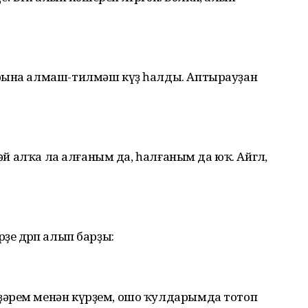
арына алмаш-тилмәш күҙ һалды. Аптырауҙан
дәй алҡа ла алғаным да, һалғаным да юҡ. Айгөл,
е дөрөп алып барҙы:
ҙәрем менән күрҙем, ошо ҡулдарымда тотоп