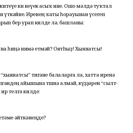
теүе көн кеүек асыҡ ине. Ошо мәлдә туҡтал
кән үткәйне. Иренең ҡаты һорауынан үсегеп
арып бер урап килде лә, башланы:
на һиңә нимә етмәй? Оятһыҙ! Хыянатсы!
“хыянатсы” тигәне балаларға ла, хатта иренә
лгәндең айышына төшөнә алмай, күҙҙәрен “сылт-
ир телгә килде:
етәме әйткәнеңде?