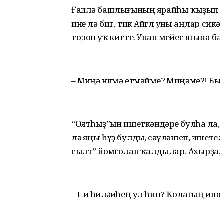
Ғаилә башлығының ярайһы ҡыҙып ки
ине лә бит, тик Айгөл уны аңлар си
тороп уҡ китте. Унан мейес яғына б
– Миңә нимә етмәйме? Миңәме?! Бы
“Оятһыҙ”ын ишеткәндәре булһа ла, 
лә яңы һүҙ булды, өсәүләшеп, ишете
сылт” йомғолап ҡалдылар. Ахырҙа, 
– Ни һөйләйһең ул һин? Ҡолағың иш