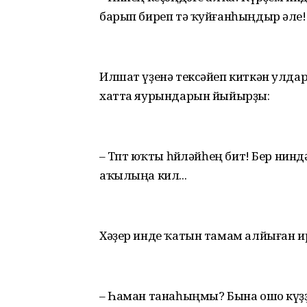
барып биреп тә ҡуйғанһыңдыр әле!
Илшат үҙенә тексәйеп киткән улд
хатта яурындарын йыйырҙы:
– Төптө юҡты һөйләйһең бит! Бер нин
аҡылыңа кил...
Хәҙер инде ҡатын тамам алйыған ирҙ
– Һаман танаһыңмы? Бына ошо күҙ