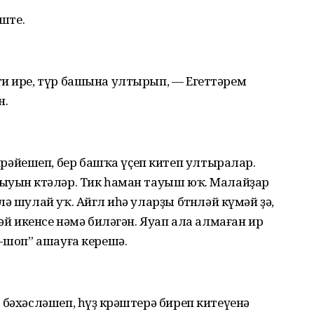
әште.
ти ире, түр башына ултырып, — Егеттәрем
н.
әйешеп, бер башҡа үҫеп китеп ултыралар.
ыуын көтәләр. Тик һаман тауыш юҡ. Малайҙар
 шулай уҡ. Айгөл иһә уларҙы бөтөнләй күмәй ҙә,
ләй икенсе нәмә биләгән. Яуап ала алмаған ир
п-шоп” ашауға керешә.
бәхәсләшеп, һүҙ көрәштерә биреп китеүенә