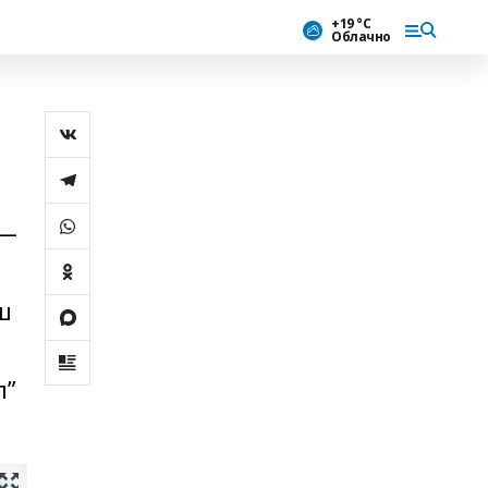
+19 °С
Облачно
 —
ш
п”