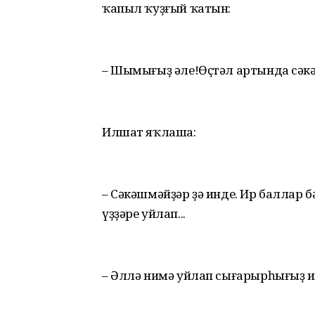
ҡапыл ҡуҙғый ҡатын:
– Шымығыҙ әле!Өҫтәл артында сәкәш
Илшат яҡлаша:
– Сәкәшмәйҙәр ҙә инде. Ир баллар 
үҙҙәре уйлап...
– Әллә нимә уйлап сығарырһығыҙ и