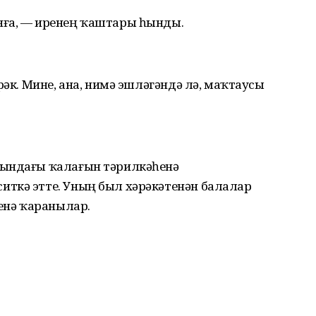
нға, — иренең ҡаштары һынды.
рәк. Мине, ана, нимә эшләгәндә лә, маҡтаусы
дындағы ҡалағын тәрилкәһенә
ткә этте. Уның был хәрәкәтенән балалар
ренә ҡаранылар.