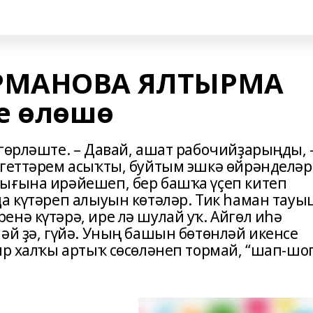
РМАНОВА ЯЛТЫРМА
е өлөшө
 гөрләште. – Давай, ашат рабочийҙарыңды,
Егеттәрем асыҡты, буйтым эшкә өйрәнделәр
ығына ирәйешеп, бер башҡа үҫеп китеп
да күтәреп алыуын көтәләр. Тик һаман тауы
нә күтәрә, ире лә шулай уҡ. Айгөл иһә
әй ҙә, гүйә. Уның башын бөтөнләй икенсе
ир халҡы артыҡ сөсөләнеп тормай, “шап-шо