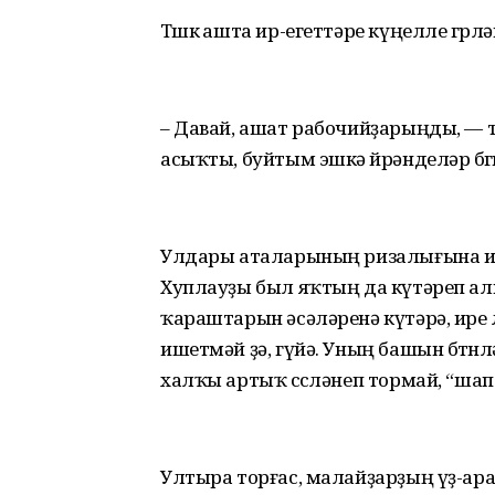
Төшкө ашта ир-егеттәре күңелле гөрл
– Давай, ашат рабочийҙарыңды, — 
асыҡты, буйтым эшкә өйрәнделәр бөгө
Улдары аталарының ризалығына ир
Хуплауҙы был яҡтың да күтәреп ал
ҡараштарын әсәләренә күтәрә, ире лә
ишетмәй ҙә, гүйә. Уның башын бөтөн
халҡы артыҡ сөсөләнеп тормай, “ша
Ултыра торғас, малайҙарҙың үҙ-ара 