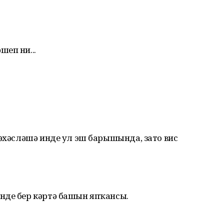
еп ни...
бәхәсләшә инде ул эш барышында, зато вис
нде бер кәртә башын япҡансы.