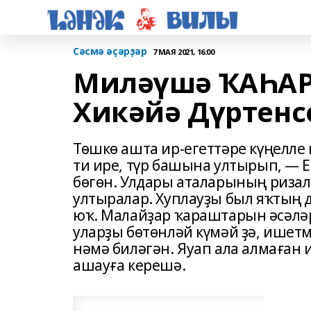
Сәсмә әҫәрҙәр
7 МАЯ 2021, 16:00
Миләүшә ҠАҺА
Хикәйә Дүртенс
Төшкө ашта ир-егеттәре күңелле
ти ире, түр башына ултырып, — 
бөгөн. Улдары аталарының ризал
ултыралар. Хуплауҙы был яҡтың 
юҡ. Малайҙар ҡараштарын әсәләре
уларҙы бөтөнләй күмәй ҙә, ишетм
нәмә биләгән. Яуап ала алмаған 
ашауға керешә.