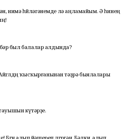
икән, нимә һөйләгәнемде лә аңламайым. Ә һинең
ың!
әбәр был балалар алдында?
 Айгөлдөң ҡысҡырғанынан тәҙрә быялалары
 тауышын күтәрҙе.
 Бөгөн алып йәшереп өлгөргән. Бәлки, алып