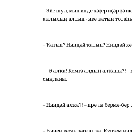
– Эйе шул, мин инде хәҙер иҫәр ҙә 
аҡлылың алтын - ике ҡатын тотаһ
– Ҡатын? Ниндәй ҡатын? Ниндәй х
— Ә алҡа! Кемгә алдың алҡаны?! –
сыңланы.
– Ниндәй алҡа?! – ире лә бермә-бер
– Һинең кеҫәңдәге алҡа! Күрҙем инде!