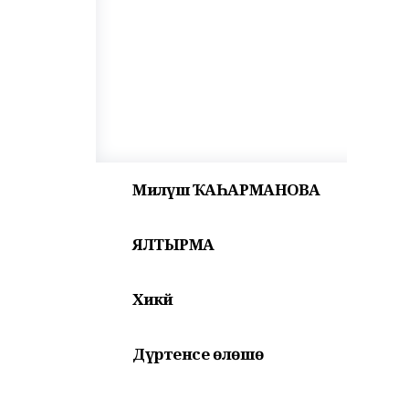
Миләүшә ҠАҺАРМАНОВА
ЯЛТЫРМА
Хикәйә
Дүртенсе өлөшө