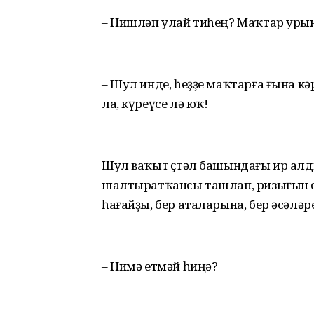
– Нишләп улай тиһең? Маҡтар уры
– Шул инде, һеҙҙе маҡтарға ғына кә
ла, күреүсе лә юҡ!
Шул ваҡыт өҫтәл башындағы ир ал
шалтыратҡансы ташлап, ризығын си
һағайҙы, бер аталарына, бер әсәлә
– Нимә етмәй һиңә?