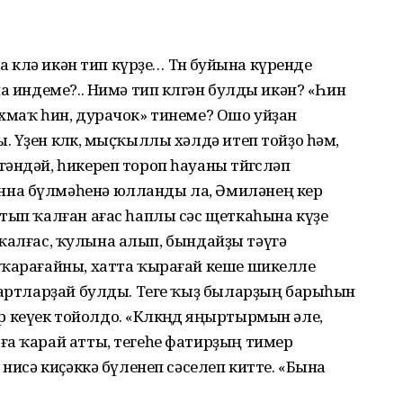
а көлә икән тип күрҙе… Төнө буйына күренде
а индеме?.. Нимә тип көлгән булды икән? «Һин
хмаҡ һин, дурачок» тинеме? Ошо уйҙан
 Үҙен көлкө, мыҫҡыллы хәлдә итеп тойҙо һәм,
әндәй, һикереп тороп һауаны төйгөсләп
на бүлмәһенә юлланды ла, Әмиләнең кер
тып ҡалған ағас һаплы сәс щеткаһына күҙе
ып ҡалғас, ҡулына алып, бындайҙы тәүгә
 ҡарағайны, хатта ҡырағай кеше шикелле
 шартларҙай булды. Теге ҡыҙ быларҙың барыһын
ер кеүек тойолдо. «Көлкөңдө яңыртырмын әле,
ға ҡарай атты, тегеһе фатирҙың тимер
 нисә киҫәккә бүленеп сәселеп китте. «Бына