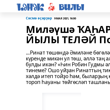
Сәсмә әҫәрҙәр
9 МАЯ 2021, 16:00
Миләүшә ҠАҺА
ЙЫЛЫ ТЕЛӘЙ По
…Ринат төшөндә Әмиләне бөгөлә-
күренде микән ул төш, әллә таң 
булды икән? «Һин Робин Гудмы әл
тинеме? Ошо уйҙан Ринаттың тик
хәлдә итеп тойҙо һәм, быларҙың 
тороп һауаны төйгөсләп ташлан