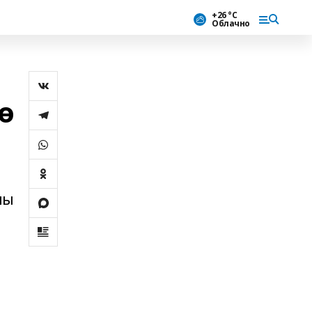
+26 °С
Облачно
ө
лы