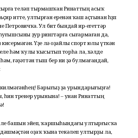
ҫырға теләп тырмашҡан Ринаттың асыҡ
ҫир итте, ултырған еренән ҡаш аҫтынан һөҙөп
не Петровичҡа. Ул бит бындай ир-егеттәр
 һуғышсыны ҙур рингтарға сығармаған да,
 кисермәгән. Үҙе лә оҙайлы спорт юлы үткән
теле һәм ҡулы ҡысытып торһа ла, хәлде
һәм, ғәҙәттән тыш бер ни ҙә булмағандай,
:
а килмәгәнһең! Барығыҙ ҙа урындарығыҙға!
ч, һин тренер урынына! – унан Ринаттың
ә!
келле башын эйеп, ҡаршыһындағы ултырғысҡа
өндәшмәҫтән оҙаҡ ҡына текәлеп ултырҙы ла,