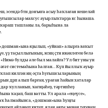
, эсендә бөтөн донъяға асыу һаҡлаған кешеләй
а һуғышсылар махсус ауырлыҡтарҙа көс һынаша.
 ҡараш ташланы ла, барыһына ла
.
«дошман»ына яҙылып, «уйнап» алырға ваҡыт
, үҙ таҫыллығының, көсөнөң өҫтөн икәнлеген белә
 «Нимә булды әле был малайға? Ул бит уны ун
, сәғәт системаһына һалған… Күп йыллыҡ ауыр
н аҡлап килгән иң оҫта һуғышсыларының
рын дөрөп алып барған, ураған һайын хаталар
мдар ҡулланып, ҡағиҙәһеҙ, тәртипһеҙ
ына ҡаҙап, баш ватты. Ул арала «еңеүсе»,
аҡ һалмайынса, «дошман»ына һуңғы
кереп әйләнеп китеп, ялан аяғы менән тегенең