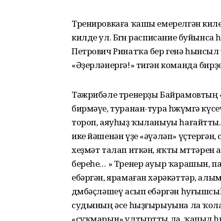
Тренировкаға ҡашы емерелгән килеш
килде ул. Бөгөн расписание буйынс
Петрович Ринатҡа бер генә һынсыл
«Әҙерләнергә!» тигән команда бирҙе
Тәжрибәле тренерҙы Байрамовтың 
бирмәүе, туранан-тура һөжүмгә күсеүе
тороп, аяуһыҙ ҡыланыуы һағайтты.
ике йәшенән үҙе «әүәләп» үҫтергән
хеҙмәт талап иткән, яҡты өмөттәре
береһе… » Тренер ауыр ҡарашын, па
ебәргән, ярамаған хәрәкәттәр, алы
дөмбәҫләшеү асып ебәргән һуғышсыһ
судьяның әсе һыҙғырыуына ла ҡол
«суҡмарын» ултыртты ла, ҡапыл һи