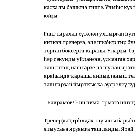
каскалы башына типте. Уныһы күҙ й
юйҙы.
Ринг тирәләп сүгәләп ултырған һ
киткән тренерға, әле шыбыр тир б
торған боксерға ҡараны. Уларҙы, б
һәр секунды уйланған, үлсәнгән хә
танылған, йәштәрҙе лә шулай өйрәт
араһында ҡарашы аңһыҙланып, теш
ташларҙай йыртҡысҡа әүерелеү кү
– Байрамов! Һин нимә, төрмәгә инге
Тренерҙың гөрһөлдәк тауышы барыһы
ятыусыға ярҙамға ташланды. Ярай ә