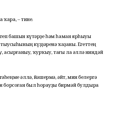
 ҡара, – тине.
 итеп башын күтәрҙе һәм һаман ярһыуы
тыусыһының күҙҙәренә ҡаҙаны. Егеттең
 асырғаныу, ҡурҡыу, тағы ла әллә ниндәй
тәһеңме әллә, йәшермә, әйт, мин белергә
көн борсоған был һорауҙы бирмәй булдыра