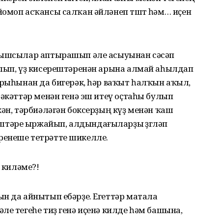
омоп асҡансы салҡан әйләнеп төштө һәм… иҫен
уғышсылар аптырашып әле асыуынан сәсәп
улып, үҙ кисерештәренән арына алмай аһылдап
арыһынан да бигерәк, һәр ваҡыт һалҡын аҡыл,
рәкәттәр менән генә эш итеү оҫтаһы булып
кән, тәрбиәләгән боксерҙың күҙ менән ҡаш
тәре ыржайып, алдындағыларҙы өҙгөләп
ренеше тетрәтте шикелле.
ң киләме?!
н да айнытып ебәрҙе. Егеттәр матала
ле тегеһе тиҙ генә иҫенә килде һәм башына,