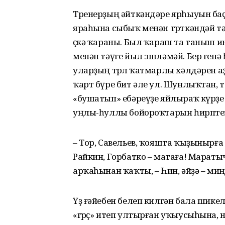
Тренерҙың әйткәндәре ярһыуын ба
яраһына сыбыҡ менән төрткәндәй тәь
өҫкә ҡараны. Был ҡараш та таныш и
менән тәүге йыл эшләмәй. Бер генә
уларҙың төрлө ҡатмарлы хәлдәрен аҙ
ҡарт бүре бит әле ул. Шунлыҡтан, 
«бушатып» ебәреүҙе яйлыраҡ күрҙе 
уңлы-һуллы бойороҡтарын һирпте
– Тор, Савельев, ҡояшта ҡыҙынырғ
Райкин, Горбатко – матаға! Мараты
арҡаһынан ҡаҡты, – Һин, әйҙә – миң
Үҙ ғәйебен белеп килгән бала ши
«гөрҫ» итеп ултырған уҡыусыһына, 