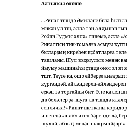
Алтынсы өлөшө
…Ринат төшөндә Әмиләне бөгөлә-һығыл
микән ул төш, әллә таң алдынан ғын
Робин Гудмы әллә» тинеме, әллә «А
Ринаттың тик-томалға асыуы ҡупты.
быларҙың киреһен иҫбатларға теләг
ташланы. Шул ҡыҙыулыҡ менән ван
йыуыу машинаһы өҫтөндә онотолоп я
төштө. Тәүге көн, ошо әйберҙе аңғар
күргәндәй, әйләндереп-әйләндереп
еҫкәп тә торғайны бит. Әле килеп
да беләлер ҙә, шуға ла төшөндә көләл
соплячка!» Ринат щетканы коридор
ишегенә «шаҡ» итеп бәрелде лә, бер
шулай, абзың менән шаярмайҙар!»