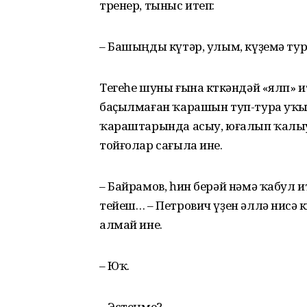
тренер, тыныс итеп:
– Башыңды күтәр, улым, күҙемә тура
Тегеһе шуны ғына көткәндәй «ялп»
баҫылмаған ҡарашын туп-тура уҡы
ҡараштарында асыу, юғалып ҡалыу,
тойғолар сағыла ине.
– Байрамов, һин берәй нәмә ҡабул и
тейеш… – Петрович үҙен әллә нисә 
алмай ине.
– Юҡ.
– Эстеңме?