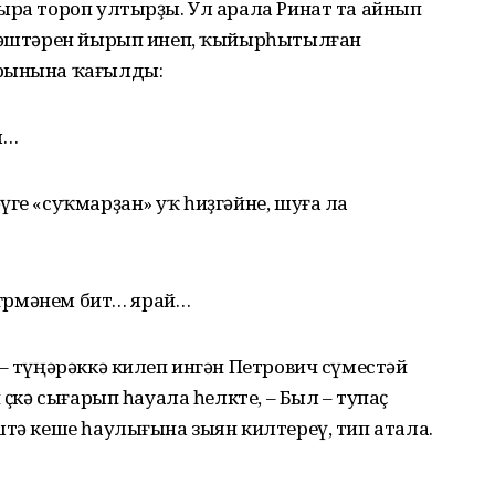
ыра тороп ултырҙы. Ул арала Ринат та айнып
птәштәрен йырып инеп, ҡыйырһытылған
урынына ҡағылды:
м…
үге «суҡмарҙан» уҡ һиҙгәйне, шуға ла
лгөрмәнем бит… ярай…
 – түңәрәккә килеп ингән Петрович сүместәй
өҫкә сығарып һауала һелкте, – Был – тупаҫ
штә кеше һаулығына зыян килтереү, тип атала.