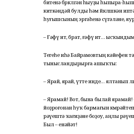
битенә бөркөлгән һыуҙы һыпыра-һып
киткәндәй булды һәм өйкөлөшкән и
һуғышсының эргәһенә сүгәләне, я
– Ғәфү ит, брат, ғәфү ит… ысҡынды
Тегеһе иһә Байрамовтың кәйефен тә
тынысландырырға ашыҡты:
– Ярай, ярай, үтте инде… ялтанып ө
– Ярамай! Вот, бына былай ярамай!
йоҙроғонан һуҡ бармағын көмөрәйтеп 
рәүештә ҡағиҙәне боҙоу, аңлы рәүе
Был – енәйәт!