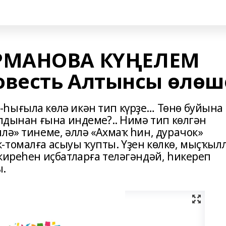
РМАНОВА КҮҢЕЛЕМ
весть Алтынсы өлөш
һығыла көлә икән тип күрҙе… Төнө буйына
алдынан ғына индеме?.. Нимә тип көлгән
лә» тинеме, әллә «Ахмаҡ һин, дурачок»
-томалға асыуы ҡупты. Үҙен көлкө, мыҫҡыл
киреһен иҫбатларға теләгәндәй, һикереп
ы.