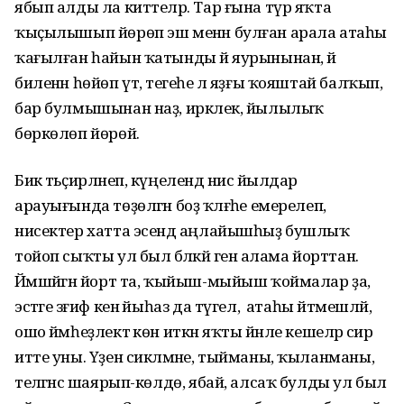
ябып алды ла киттеләр. Тар ғына түр яҡта
ҡыҫылышып йөрөп эш менән булған арала атаһы
ҡағылған һайын ҡатынды йә яурынынан, йә
биленән һөйөп үтә, тегеһе лә яҙғы ҡояштай балҡып,
бар булмышынан наҙ, иркәлек, йылылыҡ
бөркөлөп йөрөй.
Бик тәьҫирләнеп, күңелендә нисә йылдар
арауығында төҙөлгән боҙ ҡәлғәһе емерелеп,
нисектер хатта эсендә аңлайышһыҙ бушлыҡ
тойоп сыҡты ул был бәләкәй генә алама йорттан.
Йәмшәйгән йорт та, ҡыйыш-мыйыш ҡоймалар ҙа,
эстәге зәғиф кенә йыһаз да түгел, ә атаһы әйтмешләй,
ошо йәмһеҙлектә көн иткән яҡты йәнле кешеләр әсир
итте уны. Үҙен сикләмәне, тыйманы, ҡыланманы,
теләгәнсә шаярып-көлдө, ябай, алсаҡ булды ул был