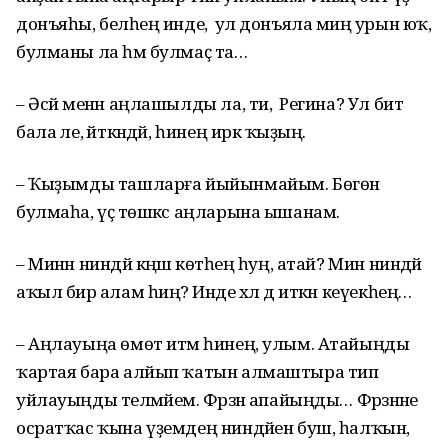
донъяһы, беләһең инде, ә ул донъяла миңә урын юҡ,
булманы ла һәм булмаҫ та…
– Әсәй менән аңлашылды ла, ти, ә Регина? Ул бит
бала әле, әйткәндәй, һинең иркә ҡыҙың.
– Ҡыҙымды ташларға йыйынмайым. Бөгөн
булмаһа, үҫә төшкәс аңларына ышанам.
– Минән ниндәй кәңәш көтәһең һуң, атай? Мин ниндәй
аҡыл бирә алам һиңә? Инде хәл дә иткән кеүекһең…
– Аңлауыңа өмөт итәм һинең, улым. Атайыңды
ҡартая бара алйып ҡатын алмаштыра тип
уйлауыңды теләмәйем. Фәрзәнә апайыңды… Фәрзәнәне
осратҡас ҡына үҙемдең ниндәйен буш, һалҡын,