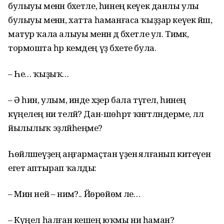
булыуы менән бәхетле, һинең кеүек данлы улы
булыуы менән, хатта һаманғаса ҡыҙҙар кеүек йәш,
матур ҡала алыуы менән дә бәхетле ул. Тимәк,
тормошта һәр кемдең үҙ бәхете була.
– Һе… ҡыҙыҡ…
– Ә һин, улым, инде хәҙер бала түгел, һинең
күңелең ни теләй? Дан-шөһрәт ҡәнәғәтләндерәме, әллә
йылылыҡ эҙләйһеңме?
Һөйләшеүҙең аңғармаҫтан үҙенә ялғанып китеүенә
егет аптырап ҡалды:
– Мин ней – нимә?.. Йөрөйөм әле…
– Күңел һалған кешең юҡмы ни һаман?