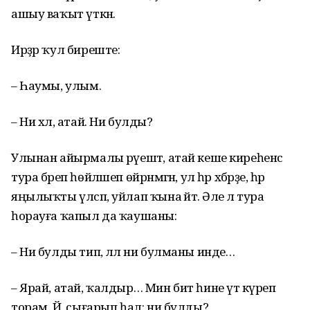
ашыу ваҡыт үткән.
Ирҙәр ҡул биреште:
– Һаумы, улым.
– Ни хәл, атай. Ни булды?
Улынан айырмалы рәүештә, атай кеше киреһенсә
тура бәреп һөйләшеп өйрәнмәгән, ул һәр хәбәрҙе, һәр
яңылыҡты үлсәп, уйлап ҡына әйтә. Әле лә тура
һорауға ҡапыл да ҡаушаны:
– Ни булды тип, әллә ни булманы инде…
– Ярай, атай, ҡалдыр… Мин бит һине үтә күреп
торам. Йә, сығарып һал: ни булды?