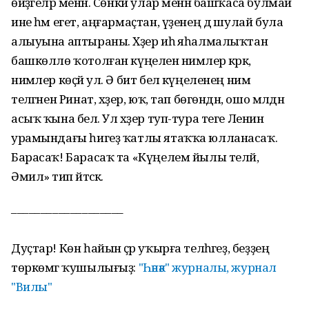
өйҙәгеләр менән. Сөнки улар менән башҡаса булмай
ине һәм егет, аңғармаҫтан, үҙенең дә шулай була
алыуына аптыраны. Хәҙер иһә яһалмалыҡтан
башкөллө ҡотолған күңеленә нимәлер кәрәк,
нимәлер көҫәй ул. Ә бит белә күңеленең нимә
теләгәнен Ринат, хәҙер, юҡ, тап бөгөндән, ошо мәлдән
асыҡ ҡына белә. Ул хәҙер туп-тура теге Ленин
урамындағы һигеҙ ҡатлы ятаҡҡа юлланасаҡ.
Барасаҡ! Барасаҡ та «Күңелем йылы теләй,
Әмилә» тип әйтәсәк.
–––––––––––––––––––
Дуҫтар! Көн һайын әҫәр уҡырға теләһәгеҙ, беҙҙең
төркөмгә ҡушылығыҙ:
"Һәнәк" журналы, журнал
"Вилы"