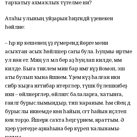
тарҡатыу ахмаҡлыҡ түгелме ни?
Атаһы улының уйҙарын һиҙгәндәй үҙенекен
һөйләне:
– Һәр ир кешенең үҙ ғүмерендә йөрәге менән
асыҡтан-асыҡ һөйләшер сағы була. Һуңмы-иртәме
ул көн етә. Миңә ул мәл бер аҙ һуңлап килде, әммә
килде. Быға тиклем мин бар нәмәгә күҙ йомоп, эш
аты булып ҡына йәшәнем. Үҙемә күҙ һалған икән
сибәр ҡыҙға иғтибар итергәлер, түшәк бүлешкәнбеҙ
икән – өйләнергәлер, өйләнгәс балаларға, ҡатынға,
ғаиләгә бурыслымындыр, тип ҡараным. Һәм әсәйең дә
бурыслы икәнемде көн һайын, сәғәт һайын иҫләтеп
кенә торҙо. Йәшерәк саҡта һеҙгә әүрәнем, яраттым. Ә
хәҙер үҙегеҙҙе аҙнаһына бер күреп ҡалынамы-
юҡмы…