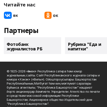
Читайте нас
Партнеры
Фотобанк
Рубрика "Еда и
журналистов РБ
напитки"
© 1925-2026 «Һәнәк» Республика сатира һәм юмор
журналының сайты. Сайт Республиканского журнала сатиры и
юмора «Хэнэк» («Вилы»). Ойоштороусылары: Башҡортостан
Республикаһының Матбуғат һәм киң мәғлүмәт саралары
буйынса агентлығы; "Республика Башкортостан" нәшриәт
йорто акционерҙар йәмғиәте. Учредители: Агентство по печати
и средствам массовой информации Республики
Башкортостан; Акционерное общество Издательский дом
"Республика Башкортостан".