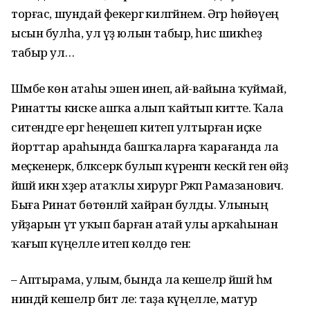
торғас, шундай фекергә килгәйнем. Әгәр һөйөүең
ысын булһа, ул үҙ юлын табыр, һис шикһеҙ
табыр ул…
Шәмбе көн атаһы эшенә инеп, ай-вайына ҡуймай,
Ринатты киске ашҡа алып ҡайтып китте. Ҡала
ситендәге ергә һеңешеп китеп ултырған иҫке
йорттар араһында башҡаларға ҡарағанда ла
меҫкенерәк, бәләкәсерәк булып күренгән кескәй генә өйҙә
йәшәй икән хәҙер атаҡлы хирург Рәжәп Рамазанович.
Быға Ринат бөтөнләй хайран булды. Улының
уйҙарын үтә уҡып барған атай улы арҡаһынан
ҡағып күңелле итеп көлдө генә:
– Аптырама, улым, бында ла кешеләр йәшәй һәм
ниндәй кешеләр бит әле: таҙа күңелле, матур