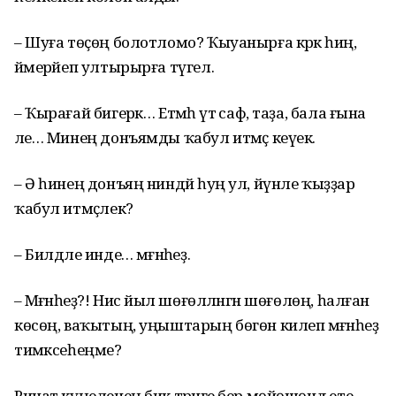
– Шуға төҫөң болотломо? Ҡыуанырға кәрәк һиңә, ә
йәмерәйеп ултырырға түгел.
– Ҡырағай бигерәк… Етмәһә үтә саф, таҙа, бала ғына
әле… Минең донъямды ҡабул итмәҫ кеүек.
– Ә һинең донъяң ниндәй һуң ул, йүнле ҡыҙҙар
ҡабул итмәҫлек?
– Билдәле инде… мәғәнәһеҙ.
– Мәғәнәһеҙ?! Нисә йыл шөғөлләнгән шөғөлөң, һалған
көсөң, ваҡытың, уңыштарың бөгөн килеп мәғәнәһеҙ
тимәксеһеңме?
Ринат күңеленең бик тәрәнге бер мөйөшөндә ете