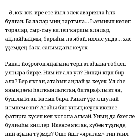
– Ә, юҡ-юҡ, ире ете йыл элек аварияла һәләк
булған. Балалар миңә тартыла… Һағынып көтөп
торалар, сыр-сыу килеп ҡаршы алалар,
аңлайһыңмы, барыһы ла ябай, ихлас унда… хас
үҙемдең бала сағымдағы кеүек.
Ринат йоҙроғон яңағына терәп атаһына төбәлеп
ултыра бирҙе. Нимә әйтә ала ул? Ниндәй кәңәш бирә
ала? Бер яҡтан, атаһын аңлай ҙа кеүек. Ул әсәһе
янындағы һалҡынлыҡтан, битарафлыҡтан,
бушлыҡтан ҡасып бара. Ринат үҙе лә шулай
итмәнеме ни? Атаһы бит уның кеүек икенсе
фатирға күсеп кенә ҡотола алмай. Уның да бәхетле
булғыһы киләлер. Икенсе яҡтан, күбенә түҙгәнде,
ниңә аҙына түҙмәҫкә? Ошо йәштә «яратам» тип ғаилә