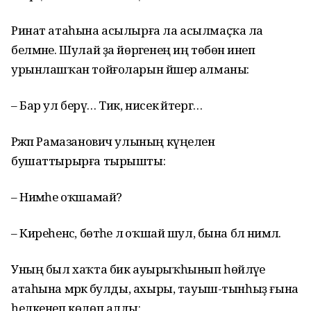
Ринат атаһына асылырға ла асылмаҫҡа ла
белмәне. Шулай ҙа йөрәгенең иң төбөнә инеп
урынлашҡан тойғоларын йәшерә алманы:
– Бар ул берәү… Тик, нисек әйтергә…
Рәжәп Рамазанович улының күңелен
бушаттырырға тырышты:
– Нимәһе оҡшамай?
– Киреһенсә, бөтәһе лә оҡшай шул, бына бәлә нимәлә.
Уның был хаҡта бик ауырыҡһынып һөйләүе
атаһына мәрәкә булды, ахыры, тауыш-тынһыҙ ғына
һелкенеп көлөп алды: