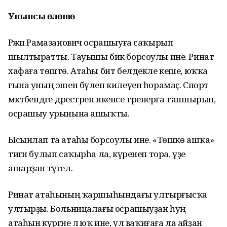
Унынсы өлөшө
Рәжәп Рамазанович осрашыуға саҡырып
шылтыратты. Тауышы бик борсоулы ине. Ринат
хафаға төштө. Атаһы бит белдекле кеше, юҡҡа
ғына уның эшен бүлеп килеүен һорамаҫ. Спорт
мәктәбендәге дәрестәрен икенсе тренерға тапшырып,
осрашыу урынына ашыҡты.
Ысынлап та атаһы борсоулы ине. «Төшкө ашҡа»
тигән булып саҡырһа ла, күренеп тора, үҙе
ашарҙан түгел.
Ринат атаһының ҡаршыһындағы ултырғысҡа
ултырҙы. Больницалағы осрашыуҙан һуң
атаһын күргәне лә юҡ ине, ул ваҡиғаға ла айҙан