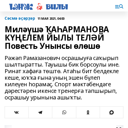
Сәсмә әҫәрҙәр
11 МАЯ 2021, 04:00
Миләүшә ҠАҺАРМАНОВА
КҮҢЕЛЕМ ЙЫЛЫ ТЕЛӘЙ
Повесть Унынсы өлөшө
Рәжәп Рамазанович осрашыуға саҡырып
шылтыратты. Тауышы бик борсоулы ине.
Ринат хафаға төштө. Атаһы бит белдекле
кеше, юҡҡа ғына уның эшен бүлеп
килеүен һорамаҫ. Спорт мәктәбендәге
дәрестәрен икенсе тренерға тапшырып,
осрашыу урынына ашыҡты.