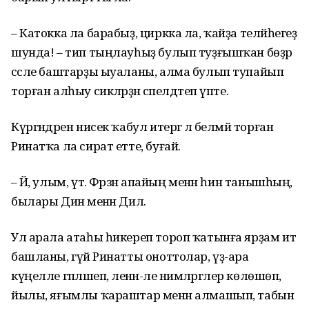
– Катокка ла барабыҙ, циркка ла, ҡайҙа теләйһегеҙ
шунда! – тип тыңлауһыҙ булып туҙғышҡан бөҙрә
сәсле баштарҙы ыуаланы, алма булып тупайып
торған алһыу сикәләрҙән сәпелдәтеп үпте.
Күргәндәрен нисек ҡабул итергә лә белмәй торған
Ринатҡа ла сират етте, буғай.
– Йә, улым, үт. Фәрзәнә апайың менән һин танышһың, ә
былары Динә менән Дилә.
Ул арала атаһы һикереп тороп ҡатынға ярҙам итә
башланы, гүйә Ринатты оноттолар, үҙ-ара
күңелле гәпләшеп, әленән-әле нимәләргәлер көлөшөп,
йылы, яғымлы ҡараштар менән алмашып, табын