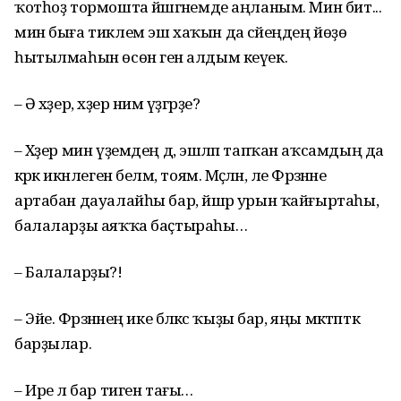
ҡотһоҙ тормошта йәшәгәнемде аңланым. Мин бит...
мин быға тиклем эш хаҡын да әсәйеңдең йөҙө
һытылмаһын өсөн генә алдым кеүек.
– Ә хәҙер, хәҙер нимә үҙгәрҙе?
– Хәҙер мин үҙемдең дә, эшләп тапҡан аҡсамдың да
кәрәк икәнлеген беләм, тоям. Мәҫәлән, әле Фәрзәнәне
артабан дауалайһы бар, йәшәр урын ҡайғыртаһы,
балаларҙы аяҡҡа баҫтыраһы…
– Балаларҙы?!
– Эйе. Фәрзәнәнең ике бәләкәс ҡыҙы бар, яңы мәктәпткә
барҙылар.
– Ире лә бар тиген тағы…