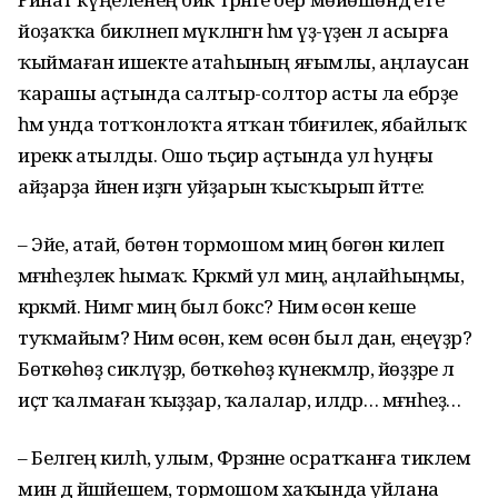
йоҙаҡҡа бикләнеп мүкләнгән һәм үҙ-үҙенә лә асырға
ҡыймаған ишекте атаһының яғымлы, аңлаусан
ҡарашы аҫтында салтыр-солтор асты ла ебәрҙе
һәм унда тотҡонлоҡта ятҡан тәбиғилек, ябайлыҡ
иреккә атылды. Ошо тәьҫир аҫтында ул һуңғы
айҙарҙа йәнен иҙгән уйҙарын ҡысҡырып әйтте:
– Эйе, атай, бөтөн тормошом миңә бөгөн килеп
мәғәнәһеҙлек һымаҡ. Кәрәкмәй ул миңә, аңлайһыңмы,
кәрәкмәй. Нимәгә миңә был бокс? Нимә өсөн кеше
туҡмайым? Нимә өсөн, кем өсөн был дан, еңеүҙәр?
Бөткөһөҙ сикләүҙәр, бөткөһөҙ күнекмәләр, йөҙҙәре лә
иҫтә ҡалмаған ҡыҙҙар, ҡалалар, илдәр… мәғәнәһеҙ…
– Белгең килһә, улым, Фәрзәнәне осратҡанға тиклем
мин дә йәшәйешем, тормошом хаҡында уйлана