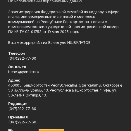
Об использовании персональных данных
Зарегистрирован Федеральной службой по надзору в сфере
связи, информационных технологий и массовых
коммуникаций по Республике Башкортостан в связи с
изменением состава учредителей - регистрационный номер
ПИ № ТУ 02-01753 от 19 мая 2025 года.
Баш мөхәррир: Илгиз Вәкил улы ИШБУЛАТОВ
Телефон
(347)292-77-60
Эл. почта
henvil@yandex.ru
Адрес
450005, Башҡортостан Республикаһы, Өфө ҡалаһы, Октябрҙең
50 йыллығы урамы, 13. Республика Башкортостан, г. Уфа, ул.
50-летия Октября, 13.
Редакция
(347)292-77-60
Приемная
(347)292-77-60