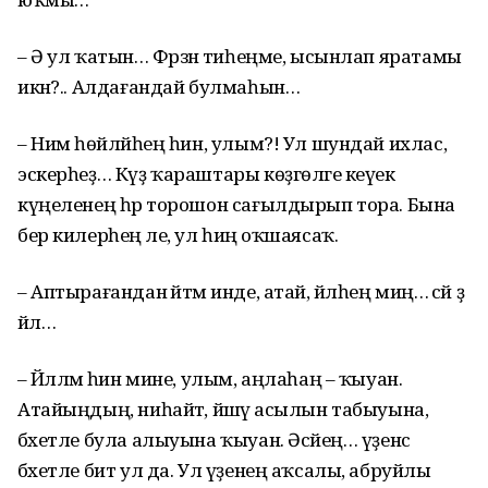
– Ә ул ҡатын… Фәрзәнә тиһеңме, ысынлап яратамы
икән?.. Алдағандай булмаһын…
– Нимә һөйләйһең һин, улым?! Ул шундай ихлас,
эскерһеҙ… Күҙ ҡараштары көҙгөләге кеүек
күңеленең һәр торошон сағылдырып тора. Бына
бер килерһең әле, ул һиңә оҡшаясаҡ.
– Аптырағандан әйтәм инде, атай, йәлһең миңә… әсәй ҙә
йәл…
– Йәлләмә һин мине, улым, аңлаһаң – ҡыуан.
Атайыңдың, ниһайәт, йәшәү асылын табыуына,
бәхетле була алыуына ҡыуан. Әсәйең… үҙенсә
бәхетле бит ул да. Ул үҙенең аҡсалы, абруйлы