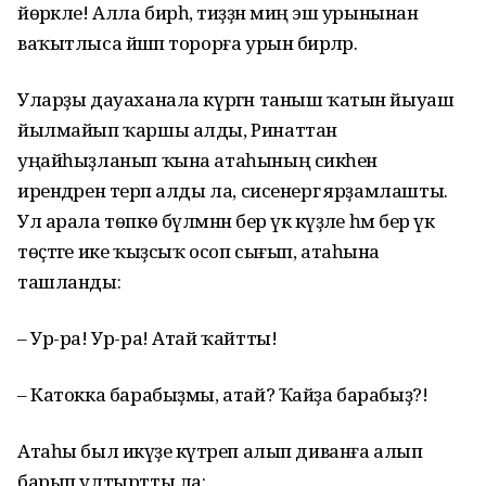
йөрәкле! Алла бирһә, тиҙҙән миңә эш урынынан
ваҡытлыса йәшәп торорға урын бирәләр.
Уларҙы дауаханала күргән таныш ҡатын йыуаш
йылмайып ҡаршы алды, Ринаттан
уңайһыҙланып ҡына атаһының сикәһенә
ирендәрен терәп алды ла, сисенергә ярҙамлашты.
Ул арала төпкө бүлмәнән бер үк кәүҙәле һәм бер үк
төҫтәге ике ҡыҙсыҡ осоп сығып, атаһына
ташланды:
– Ур-ра! Ур-ра! Атай ҡайтты!
– Катокка барабыҙмы, атай? Ҡайҙа барабыҙ?!
Атаһы был икәүҙе күтәреп алып диванға алып
барып ултыртты ла: