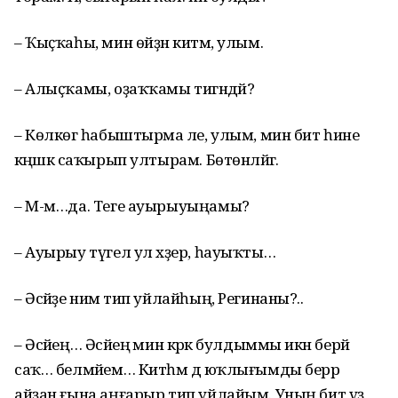
– Ҡыҫҡаһы, мин өйҙән китәм, улым.
– Алыҫҡамы, оҙаҡҡамы тигәндәй?
– Көлкөгә һабыштырма әле, улым, мин бит һине
кәңәшкә саҡырып ултырам. Бөтөнләйгә.
– М-м…да. Теге ауырыуыңамы?
– Ауырыу түгел ул хәҙер, һауыҡты…
– Әсәйҙе нимә тип уйлайһың, Регинаны?..
– Әсәйең… Әсәйеңә мин кәрәк булдыммы икән берәй
саҡ… белмәйем… Китһәм дә юҡлығымды берәр
айҙан ғына аңғарыр тип уйлайым. Уның бит үҙ