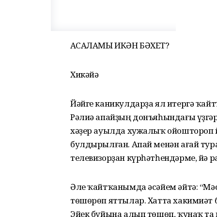
АҠСАЛАМЫ ИКӘН БӘХЕТ?
Хикәйә
Йәйге каникулдарҙа ял итергә ҡай
Рәлиә апайҙың донъяһындағы үҙгәре
хәҙер ауылда хужалыҡ ойоштороп й
булдырылған. Апай менән ағай ту
телевизорҙан күрһәтһендәрме, йә р
Әле ҡайтҡанымда әсәйем әйтә: “Мәс
төшөрөп яттылар. Хатта хакимиәт б
Эйек буйына алып төшөп, ҡунаҡ та