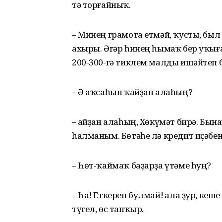
тә торғайныҡ.
– Минең грамота етмәй, ҡусты, был
ахыры. Әгәр һинең һымаҡ бер уҡыға
200-300-гә тиклем малды ишәйтеп 
– Ә аҡсаһын ҡайҙан алаһың?
– Ҡайҙан алаһың, Хөкүмәт бирә. Бы
һалманым. Бөтәһе лә кредит иҫәбе
– Һөт-ҡаймаҡ баҙарҙа үтәме һуң?
– Һа! Еткереп булмай! Ҡала ҙур, кеш
түгел, өс тапҡыр.