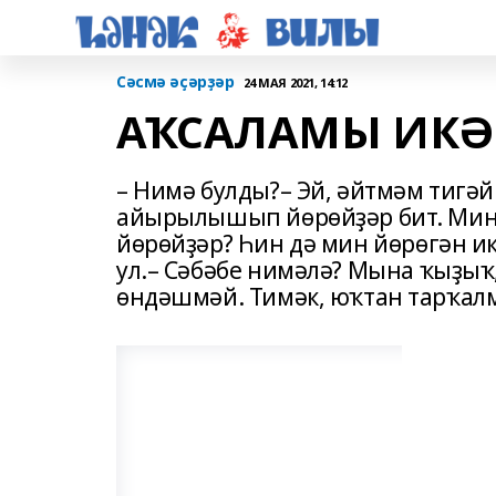
Сәсмә әҫәрҙәр
24 МАЯ 2021, 14:12
АҠСАЛАМЫ ИКӘН
– Нимә булды?– Эй, әйтмәм тигә
айырылышып йөрөйҙәр бит. Мин
йөрөйҙәр? Һин дә мин йөрөгән и
ул.– Сәбәбе нимәлә? Мына ҡыҙыҡ
өндәшмәй. Тимәк, юҡтан тарҡалм