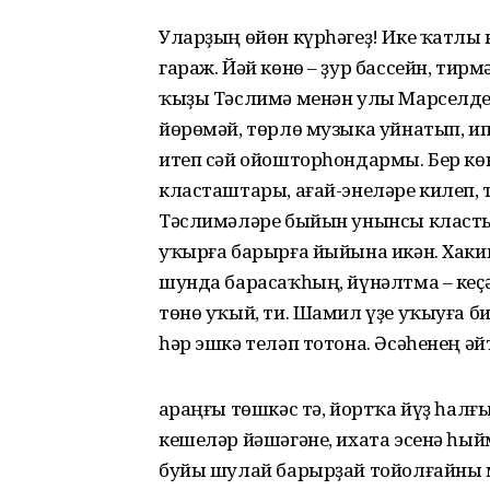
Уларҙың өйөн күрһәгеҙ! Ике ҡатлы 
гараж. Йәй көнө – ҙур бассейн, тир
ҡыҙы Тәслимә менән улы Марселдең
йөрөмәй, төрлө музыка уйнатып, 
итеп сәй ойошторһондармы. Бер кө
класташтары, ағай-энеләре килеп,
Тәслимәләре быйын унынсы класты 
уҡырға барырға йыйына икән. Хаким
шунда барасаҡһың, йүнәлтма – кеҫә
төнө уҡый, ти. Шамил үҙе уҡыуға б
һәр эшкә теләп тотона. Әсәһенең әй
Ҡараңғы төшкәс тә, йортҡа йүҙ һалғ
кешеләр йәшәгәне, ихата эсенә һый
буйы шулай барырҙай тойолғайны м