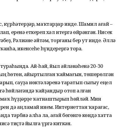
с, күрһәтерҙәр, маҡтарҙар инде. Шамил ағай –
лап, еренә еткереп хәл итергә өйрәнгән. Нисек
әбеҙ, Рәлиәне әйтәм, торғаны бер ут инде. Әллә
оҡанһа, икенсеһе һүндерергә тора.
тураһында. Ай-һай, йыл әйләнәһенә 20-30
ың һөтөн, айыртылған ҡаймағын, төшөрөлгән
арып, сауҙа нөктәләренә таратып сығыу еңел
гә һөйләгәндә ҡайҙандыр отоп алған
ымаҡ һүҙҙәрҙе ҡатнаштырып һөйләй. Мин
әрен дә аңламай инем. Интернеттан ҡарағас,
да тәрбиә алһа ла, ағай бөгөнгө көндә хатта
нисә тиҫтә йылға үргә киткән.