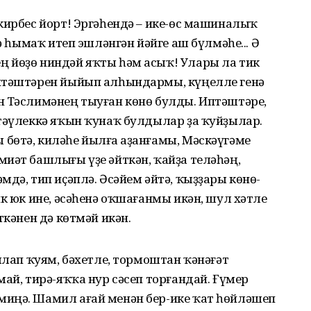
кирбес йорт! Эргәһендә – ике-өс машиналыҡ
мә һымаҡ итеп эшләнгән йәйге аш бүлмәһе... Ә
 йөҙө ниндәй яҡты һәм асыҡ! Улары ла тик
иптәштәрен йыйып алһындармы, күңелле генә
н Тәслимәнең тыуған көнө булды. Иптәштәре,
 тәүлеккә яҡын ҡунаҡ булдылар ҙа ҡуйҙылар.
бөтә, киләһе йылға Ҡаҙанғамы, Мәскәүгәме
иәт башлығы үҙе әйткән, ҡайҙа теләһәң,
мдә, тип иҫәплә. Әсәйем әйтә, ҡыҙҙары көнө-
ик юк ине, әсәһенә оҡшағанмы икән, шул хәтле
ткәнен дә көтмәй икән.
ылап ҡуям, бәхетле, тормоштан ҡәнәғәт
май, тирә-яҡҡа нур сәсеп торғандай. Ғүмер
иңә. Шамил ағай менән бер-ике ҡат һөйләшеп