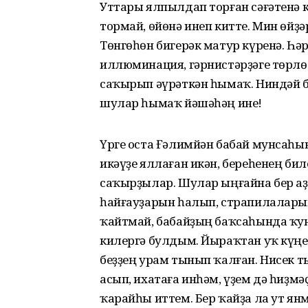
Уттары ялпылдап торған сәғәтенә к
тормай, өйөнә инеп китте. Мин өй
Төнгөһөн бигерәк матур күренә. Һә
иллюминация, гәрнистәрҙәге төрлө 
саҡырып әүрәткән һымаҡ. Ниндәй б
шулар һымаҡ йәшәһәң ине!
Үрге оста Ғәлимйән бабай мунсаһы
икәүҙе яллаған икән, береһенең бил
саҡырҙылар. Шулар ыңғайна бер аҙ
һайғауҙарын һалып, страпилаларын
ҡайтмай, бабайҙың баҡсаһында ҡун
килергә булдым. Йыраҡтан уҡ күңе
беҙҙең урам тынып ҡалған. Нисек т
асып, ихатаға инһәм, үҙем дә һиҙм
ҡарайһы иттем. Бер ҡайҙа ла ут я