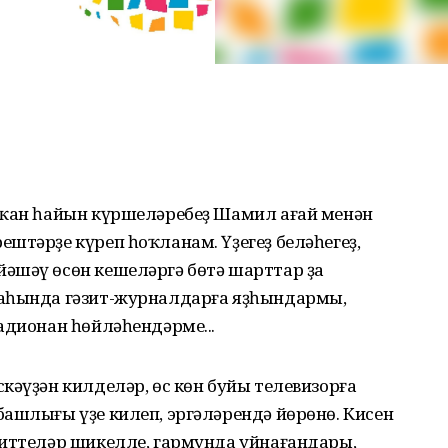
тҡан һайын күршеләребеҙ Шамил ағай менән
штәрҙе күреп һоҡланам. Үҙегеҙ беләһегеҙ,
әшәү өсөн кешеләргә бөтә шарттар ҙа
раһында гәзит-журналдарға яҙһындармы,
адионан һөйләһендәрме...
кәүҙән килделәр, өс көн буйы телевизорға
ашлығы үҙе килеп, эргәләрендә йөрөнө. Кисен
 иттеләр шикелле, гармунда уйнағандары,