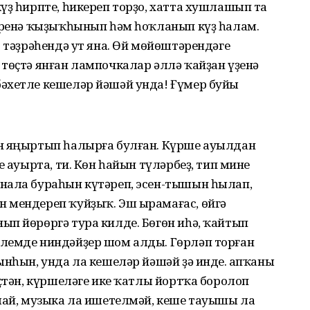
үҙ һирпте, һикереп торҙо, хатта хушлашып та
ҙәренә ҡыҙыҡһынып һәм һоҡланып күҙ һалам.
р тәҙрәһендә ут яна. Өй мөйөштәрендәге
төҫтә янған лампочкалар әллә ҡайҙан үҙенә
әхетле кешеләр йәшәй унда! Ғүмер буйы
н яңыртып һалырға булған. Күрше ауылдан
е ауырта, ти. Көн һайын түләрбеҙ, тип мине
нала бураһын күтәреп, эсен-тышын һылап,
 мендереп ҡуйҙыҡ. Эш ырамағас, өйгә
ып йөрөргә тура килде. Бөгөн иһә, ҡайтып
лемде ниндәйҙер шом алды. Гөрләп торған
ынһын, унда ла кешеләр йәшәй ҙә инде. Ҡапҡаны
әҫтән, күршеләге ике ҡатлы йортҡа боролоп
нмай, музыка ла ишетелмәй, кеше тауышы ла