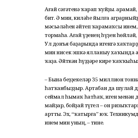
Ағай сәғәтенә ҡарап ҡуйҙы. Ҡарама
бит. Ә мин, киләһе йылға аграрны
мәсьәләһен әйтеп ҡарамаҡсы инем, 
тормаһа. Ағай үҙенең һүҙен һөйләй
Ул донъя баҙарында игенгә хаҡтар
мин нисек эшкә ялланыу хаҡында а
ҡаҙа. Әйткән һүҙҙәре кире ҡаҡҡыһы
– Бына беҙҙекеләр 35 миллион тонна
һатҡанбыҙҙыр. Артабан да шулай д
сеймал һымаҡ һатһаҡ, иген менән д
майҙар, бойҙай түгел – он ризыҡтар
артты. Эх, “ҡатырға” юҡ. Техникум
инем мин уның, – тине.