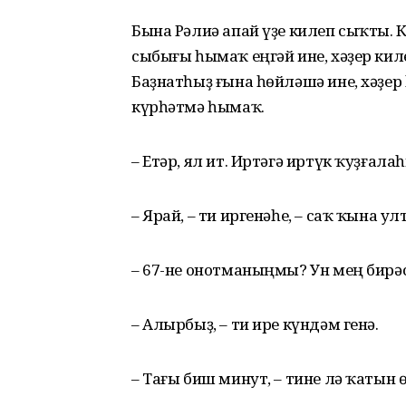
Бына Рәлиә апай үҙе килеп сыҡты. 
сыбығы һымаҡ еңгәй ине, хәҙер ки
Баҙнатһыҙ ғына һөйләшә ине, хәҙер
күрһәтмә һымаҡ.
– Етәр, ял ит. Иртәгә иртүк ҡуҙғала
– Ярай, – ти иргенәһе, – саҡ ҡына у
– 67-не онотманыңмы? Ун мең бирәс
– Алырбыҙ, – ти ире күндәм генә.
– Тағы биш минут, – тине лә ҡатын 