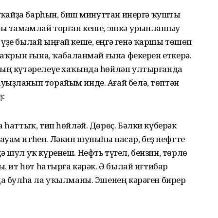
й, ҡайҙа барһын, биш минуттан инергә ҡушты
йҙы тамамлай торған кеше, эшкә урынлашыу
үҙе былай ыңғай кеше, еңгә генә ҡаршы төшөп
, аҡрын ғына, ҡабаланмай ғына фекерен еткерә.
ҙың күтәрелеүе хаҡында һөйләп ултырғанда
уыҙланып торайым инде. Ағай белә, төптән
ҙ:
 һаттыҡ, тип һөйләй. Дөрөҫ. Бәлки күберәк
ауам итһен. Ләкин шуныһы насар, беҙ нефтте
ә шул уҡ күренеш. Нефть түгел, бензин, төрлө
ы, ит һөт һатырға кәрәк. Ә былай иғтибар
да булһа ла уҡылманы. Эшенең кәрәген бирер