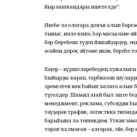
йырлашҡандары ишетелде”.
Икеһе лә олоғара донъя алып барға
тыныс, ипле кеше, һәр мәсьәләне яй
бер-береһенә түҙеп йәшәйҙәрҙер, еңг
әсәйем дөрөҫ әйтәме икән, береһе т
Хәҙер – күршеләребеҙҙең хужалығы 
һыйырҙы ҡарап, тәрбиәләп шуларҙ
эремсеген көн һайын ҡалаға алып б
түгелдер. Шамил ағай был эште беҙ
менеджмент, реклама, субсидия һ
тәүҙәрәк трафик, логистика тигәнд
барыһына ла төшөндөм. Үткән заман
тороп ҡалмаған – алғараҡ, эйе, бер 