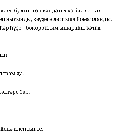
Килен булып төшкәндә нескә билле, тал
леп нығынды, кәүҙәгә лә шыпа йомарланды.
 һәр һүҙе – бойороҡ, ым-ишараһы ҡәтғи
һың.
лтырам да.
әктәре бар.
өйөнә инеп китте.