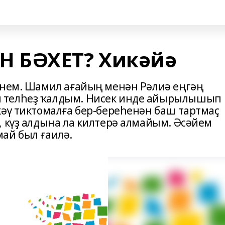
 БӘХЕТ? Хикәйә
йнем. Шамил ағайың менән Рәлиә еңгәң
 телһеҙ ҡалдым. Нисек инде айырылышып
кәү тиктомалға бер-береһенән баш тартмаҫ
, күҙ алдына ла килтерә алмайым. Әсәйем
ай был ғаилә.