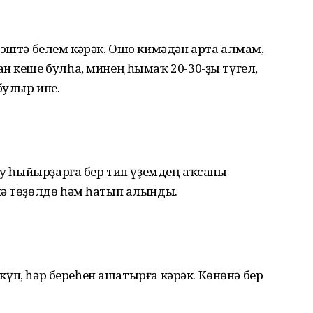
 эштә белем кәрәк. Ошо кимәдән арта алмам,
н кеше булһа, минең һымаҡ 20-30-ҙы түгел,
булыр ине.
нау һыйырҙарға бер тин үҙемдең аҡсаны
нә төҙөлдө һәм һатып алынды.
е күп, һәр береһен ашатырға кәрәк. Көнөнә бер