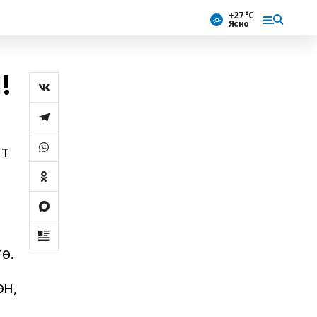
+27 °С
Ясно
!
ат
ө.
ән,