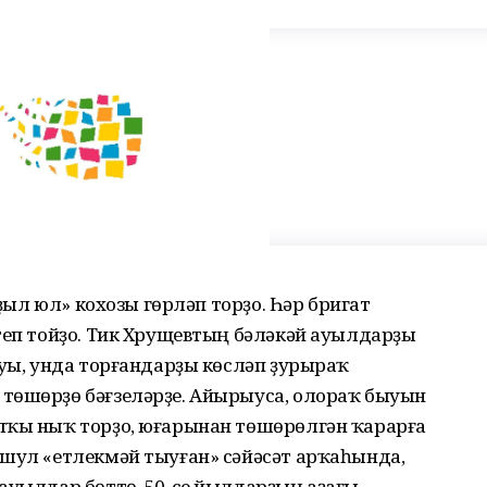
ыҙыл юл» кохозы гөрләп торҙо. Һәр бригат
теп тойҙо. Тик Хрущевтың бәләкәй ауылдарҙы
оуы, унда торғандарҙы көсләп ҙурыраҡ
төшөрҙө бәғзеләрҙе. Айырыуса, олораҡ быуын
лҡы ныҡ торҙо, юғарынан төшөрөлгән ҡарарға
 шул «етлекмәй тыуған» сәйәсәт арҡаһында,
ауылдар бөттө. 50-се йылдарҙың аҙағы