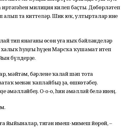
а иртәгәһен милиция килеп баҫты. Дөбөрләтеп
әп алып та киттеләр. Шик юҡ, ултырталар ине
лай тип янағаны өсөн уға ныҡ бәйләнделәр
, халыҡ һуңғы һүҙен Марсҡа ҡушамат итеп
ын бүлдерҙе.
ар, мәйтәм, бәрлене ҡалай шәп тота
атаҡ менән ҡаплайбыҙ ҙа, өшкөтәбеҙ.
е әмәлләйбеҙ. О-о-о, һин әмәлләй белә инең.
ем.
рға йыйыналар, тигән имеш-мимеш йөрөй, –