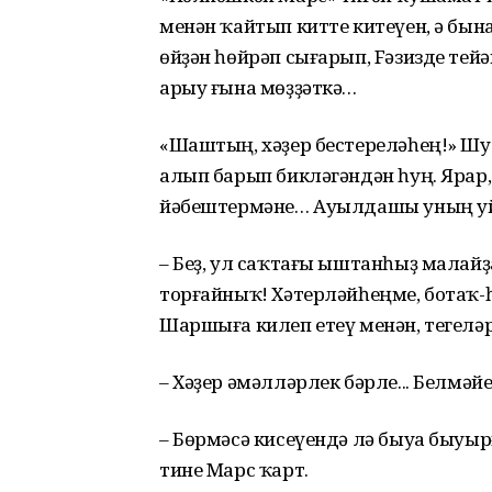
менән ҡайтып китте китеүен, ә бын
өйҙән һөйрәп сығарып, Fәзизде тей
арыу ғына мөҙҙәткә…
«Шаштың, хәҙер бестереләһең!» Шу
алып барып бикләгәндән һуң. Ярар
йәбештермәне… Ауылдашы уның уй
– Беҙ, ул саҡтағы ыштанһыҙ малайҙ
торғайныҡ! Хәтерләйһеңме, ботаҡ-һ
Шаршыға килеп етеү менән, тегеләрҙ
– Хәҙер әмәлләрлек бәрле... Белмәй
– Бөрмәсә кисеүендә лә быуа быуы
тине Марс ҡарт.