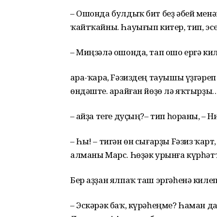
– Ошонда булдыҡ бит беҙ әбей мен
ҡайтҡайны. Һауығып китер, тип, эс
– Миңзәлә ошонда, тап ошо ергә ки
Ҡара-ҡара, Fәзиздең тауышы үҙгәреп
өндәште. Ҡарайған йөҙө лә яҡтырҙ
– Ҡайҙа теге дуҫың?– тип һораны, 
– Һы! – тигән өн сығарҙы Fәзиз ҡар
алманы Марс. Һөҙәк урынға күрһәтте
Бер аҙҙан ялпаҡ таш эргәһенә киле
– Эскәрәк баҡ, күрәһеңме? Һаман д