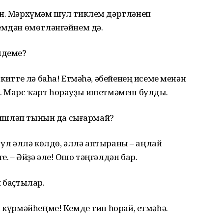
ән. Мәрхүмәм шул тиклем дәртләнеп
емдән өмөтләнгәйнем дә.
лдеме?
 китте лә баһа! Етмәһә, әбейенең исеме менән
ы… Марс ҡарт һорауҙы ишетмәмеш булды.
– Нишләп тынын да сығармай?
т, ул әллә көлдө, әллә аптыраны – аңлай
. – Әйҙә әле! Ошо тәңгәлдән бар.
п баҫтылар.
а күрмәйһеңме! Кемде тип һорай, етмәһә.