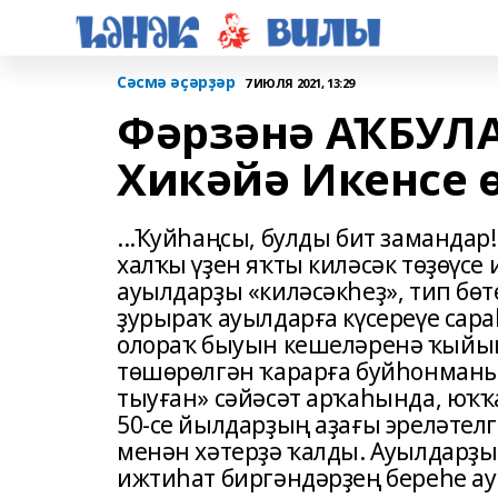
Сәсмә әҫәрҙәр
7 ИЮЛЯ 2021, 13:29
Фәрзәнә АҠБУЛ
Хикәйә Икенсе 
...Ҡуйһаңсы, булды бит замандар!
халҡы үҙен яҡты киләсәк төҙөүсе
ауылдарҙы «киләсәкһеҙ», тип бөт
ҙурыраҡ ауылдарға күсереүе сар
олораҡ быуын кешеләренә ҡыйын
төшөрөлгән ҡарарға буйһонманы.
тыуған» сәйәсәт арҡаһында, юҡҡа
50-се йылдарҙың аҙағы эреләтелг
менән хәтерҙә ҡалды. Ауылдарҙ
ижтиһат биргәндәрҙең береһе а