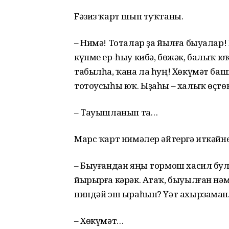
Fәзиз ҡарт шып туҡтаны.
– Нимә! Тоталар ҙа йылға быуалар!
күпме ер-һыу кибә, бөжәк, балыҡ ю
табылһа, ҡана ла һуң! Хөкүмәт ба
тотоусыһы юҡ. Ыҙаһы – халыҡ өҫтө
– Тауышланып та…
Марс ҡарт нимәлер әйтергә иткәйн
– Быуғандан яңы тормош хасил була
йырырға кәрәк. Атаҡ, быуылған нәм
ниндәй эш ыраһын? Үәт ахырзаман
– Хөкүмәт…