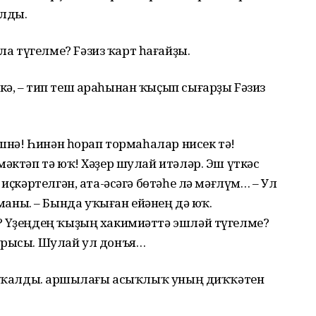
алды.
 түгелме? Fәзиз ҡарт һағайҙы.
ә, – тип теш араһынан ҡыҫып сығарҙы Fәзиз
ишнә! Һинән һорап тормаһалар нисек тә!
мәктәп тә юҡ! Хәҙер шулай итәләр. Эш үткәс
 иҫкәртелгән, ата-әсәгә бөтәһе лә мәғлүм… – Ул
ны. – Бында уҡыған ейәнең дә юҡ.
? Үҙеңдең ҡыҙың хакимиәттә эшләй түгелме?
урысы. Шулай ул донъя…
п ҡалды. Ҡаршылағы асыҡлыҡ уның диҡҡәтен