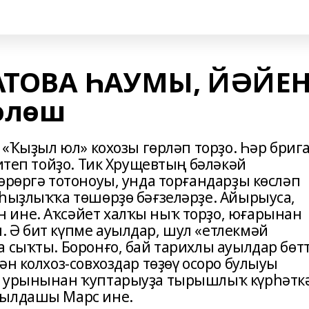
АТОВА ҺАУМЫ, ЙӘЙЕН
өлөш
 «Ҡыҙыл юл» кохозы гөрләп торҙо. Һәр бриг
 итеп тойҙо. Тик Хрущевтың бәләкәй
өрөргә тотоноуы, унда торғандарҙы көсләп
аһыҙлыҡҡа төшөрҙө бәғзеләрҙе. Айырыуса,
 ине. Аҡсәйет халҡы ныҡ торҙо, юғарынан
 Ә бит күпме ауылдар, шул «етлекмәй
 сыҡты. Боронғо, бай тарихлы ауылдар бөтт
ән колхоз-совхоздар төҙөү осоро булыуы
ы урынынан ҡуптарыуҙа тырышлыҡ күрһәтк
уылдашы Марс ине.