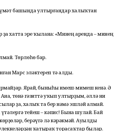
хөкүмәт башында ултырғандар халыҡтан
 ҙа хатта эре ҡылана: «Минең аренда – минең
лмай. Төрлөһө бар.
ған Марс эләктереп тә алды.
ормайҙар. Ярай, быныһы имеш-мимеш кенә. Ә
 Ана, төнә гәзиттә уҡып ултырҙым, әллә ни
ылар ҙа, халыҡ та бер нәмә эшләй алмай.
үтәлергә тейеш – кәпис! Бына шулай. Бай
өрҙөләр, берәүгә лә кәрәкмәй. Ауылды
. Элеккеләрҙән ҡатыраҡ торасаҡтар былар.