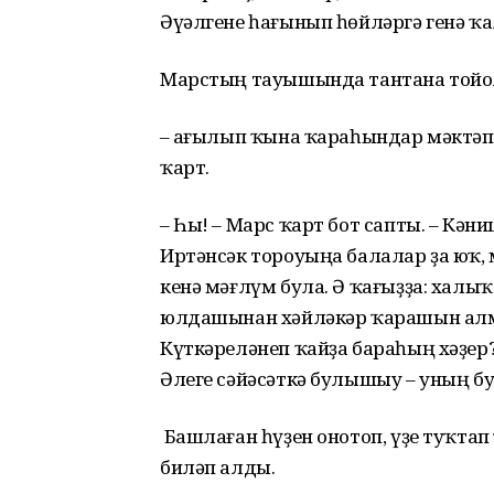
Әүәлгене һағынып һөйләргә генә ҡ
Марстың тауышында тантана тойола
– Ҡағылып ҡына ҡараһындар мәктәпк
ҡарт.
– Һы! – Марс ҡарт бот сапты. – Кән
Иртәнсәк тороуыңа балалар ҙа юҡ, 
кенә мәғлүм була. Ә ҡағыҙҙа: халыҡ
юлдашынан хәйләкәр ҡарашын алма
Күткәреләнеп ҡайҙа бараһың хәҙер
Әлеге сәйәсәткә булышыу – уның б
Башлаған һүҙен онотоп, үҙе туҡта
биләп алды.