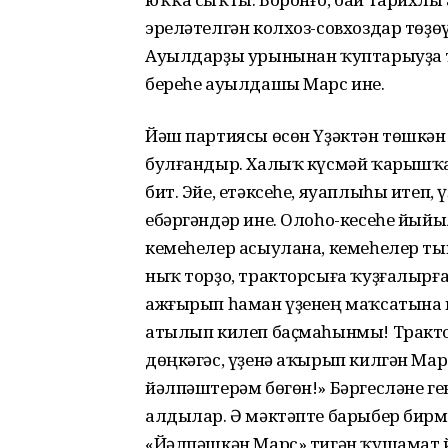
эреләтелгән колхоз-совхоздар төҙө
Ауылдарҙы урынынан ҡуптарыуҙа 
береһе ауылдашы Марс ине.
Йәш партиясы өсөн Үҙәктән төшкән
булғандыр. Халыҡ күсмәй ҡарышҡа
бит. Эйе, етәксеһе, яуаплыһы итеп
ебәргәндәр ине. Олоһо-кесеһе йыйы
кемеһелер асыулана, кемеһелер ты
ныҡ торҙо, тракторсыға ҡуҙғалырға
ажғырып һаман үҙенең маҡсатына 
атылып килеп баҫмаһынмы! Трактор
дөңкәгәс, үҙенә аҡырып килгән Мар
йәлпәштерәм бөгөн!» Бәргесләне ген
алдылар. Ә мәктәпте барыбер бирм
«Йәлпәшкән Марс» тигән ҡушамат й