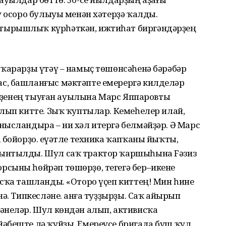
ү осоро булыуы менән хәтерҙә ҡалды.
тырышлыҡ күрһәткән, ижтиһат биргәндәрҙең
 ҡарарҙы үтәү – намыҫ төшөнсәһенә бәрәбәр
с, башланғыс мәктәпте емерергә килделәр
, үҙенең тыуған ауылына Марс Яппаровты
лып китте. Зыҡ ҡуптылар. Кемеһелер илай,
нысландыра – ни хәл итергә белмәйҙәр. Ә Марс
 бойорҙо. Ҡеүәтле техника ҡапҡаны йыҡты,
ынтылды. Шул саҡ трактор ҡаршыһына Fәзиз
сыны һөйрәп төшөрҙө, тегегә бер–икене
сҡа ташланды. «Оторо үҫеп киттең! Мин һине
ә. Типкесләне. Ҡанға туҙҙырҙы. Саҡ айырып
әнеләр. Шул көндән алып, активисҡа
әбеште лә ҡуйҙы. Емереүсе бригада буш ҡул