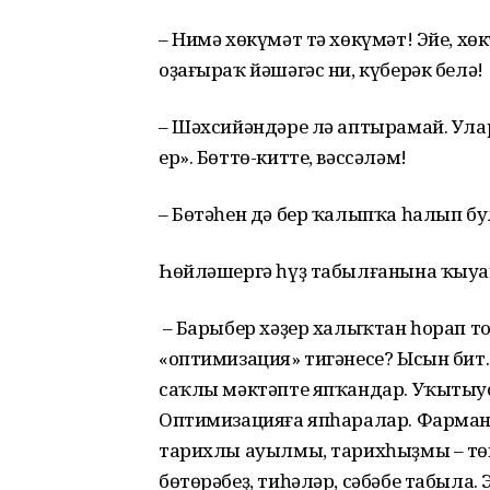
– Нимә хөкүмәт тә хөкүмәт! Эйе, 
оҙағыраҡ йәшәгәс ни, күберәк белә!
– Шәхсийәндәре лә аптырамай. Улар
ер». Бөттө-китте, вәссәләм!
– Бөтәһен дә бер ҡалыпҡа һалып бу
Һөйләшергә һүҙ табылғанына ҡыуан
– Барыбер хәҙер халыҡтан һорап т
«оптимизация» тигәнесе? Ысын бит.
саҡлы мәктәпте япҡандар. Уҡытыус
Оптимизацияға япһаралар. Фарман 
тарихлы ауылмы, тарихһыҙмы – төк
бөтөрәбеҙ, тиһәләр, сәбәбе табыла