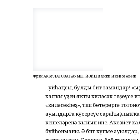
Фәрзәнә АҠБУЛАТОВА ҺАУМЫ, ЙӘЙЕН! Хикәйә Икенсе өлөш
...Ҡуйһаңсы, булды бит замандар! «Ҡ
халҡы үҙен яҡты киләсәк төҙөүсе и
«киләсәкһеҙ», тип бөтөрөргә тотон
ауылдарға күсереүе сараһыҙлыҡҡа 
кешеләренә ҡыйын ине. Аҡсәйет ха
буйһонманы. Ә бит күпме ауылдар,
юҡҡа сыҡты. Боронғо, бай тарихлы 