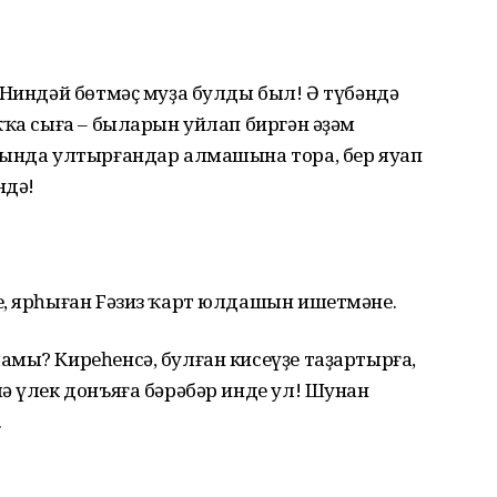
 Ниндәй бөтмәҫ муҙа булды был! Ә түбәндә
ҡҡа сыға – быларын уйлап биргән әҙәм
шында ултырғандар алмашына тора, бер яуап
ндә!
е, ярһыған Fәзиз ҡарт юлдашын ишетмәне.
мы? Киреһенсә, булған кисеүҙе таҙартырға,
ә үлек донъяға бәрәбәр инде ул! Шунан
.