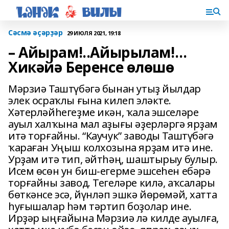
Сәсмә әҫәрҙәр
29 ИЮЛЯ 2021, 19:18
– Айырам!..Айырылам!…
Хикәйә Беренсе өлөшө
Мәрзиә Таштүбәгә бынан утыҙ йылдар
элек осраҡлы ғына килеп эләкте.
Хәтерләйһегеҙме икән, ҡала эшселәре
ауыл халҡына мал аҙығы әҙерләргә ярҙам
итә торғайны. “Каучук” заводы Таштүбәгә
ҡараған Уңыш колхозына ярҙам итә ине.
Урҙам итә тип, әйтһәң, шаштырыу булыр.
Исем өсөн ун биш-егерме эшсеһен ебәрә
торғайны завод. Тегеләре килә, аҡсалары
бөткәнсе эсә, йүнләп эшкә йөрөмәй, хатта
һуғышалар һәм тәртип боҙолар ине.
Ирҙәр ыңғайына Мәрзиә лә килде ауылға,