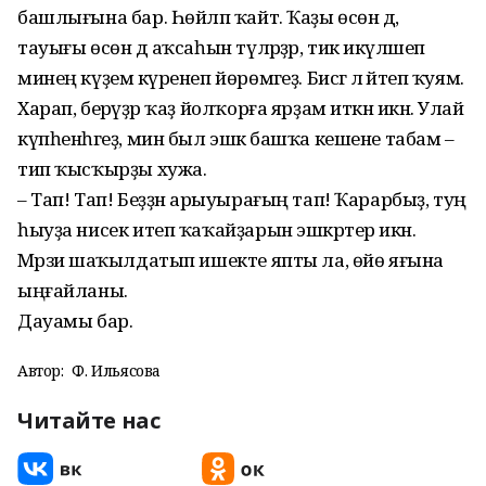
башлығына бар. Һөйләп ҡайт. Ҡаҙы өсөн дә,
тауығы өсөн дә аҡсаһын түләрҙәр, тик икәүләшеп
минең күҙемә күренеп йөрөмәгеҙ. Бисәгә лә әйтеп ҡуям.
Харап, берәүҙәр ҡаҙ йолҡорға ярҙам иткән икән. Улай
күпһенһәгеҙ, мин был эшкә башҡа кешене табам –
тип ҡысҡырҙы хужа.
– Тап! Тап! Беҙҙән арыуырағың тап! Ҡарарбыҙ, туң
һыуҙа нисек итеп ҡаҡайҙарын эшкәртер икән.
Мәрзиә шаҡылдатып ишекте япты ла, өйө яғына
ыңғайланы.
Дауамы бар.
Автор:
Ф. Ильясова
Читайте нас