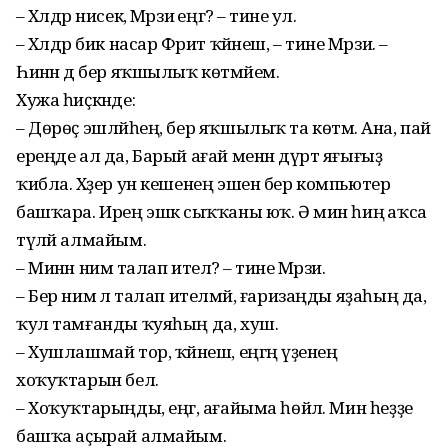
– Хәлдәр нисек, Мәрзиә еңгә? – тине ул.
– Хәлдәр бик насар Фәрит ҡәйнеш, – тине Мәрзиә. –
Һинән дә бер яҡшылыҡ көтмәйем.
Хужа һиҫкәнде:
– Дөрөҫ эшләйһең, бер яҡшылыҡ та көтмә. Ана, пай
ереңде ал да, Барый ағай менән дүрт яғығыҙ
ҡибла. Хәҙер ун кешенең эшен бер компьютер
башҡара. Ирең эшкә сыҡҡаны юҡ. Ә мин һиңә аҡса
түләй алмайым.
– Минән нимә талап ителә? – тине Мәрзиә.
– Бер нимә лә талап ителмәй, ғаризаңды яҙаһың да,
ҡул тамғанды ҡуяһың да, хуш.
– Хушлашмай тор, ҡәйнеш, еңгәң үҙенең
хоҡуҡтарын белә.
– Хоҡуҡтарыңды, еңгә, ағайыма һөйлә. Мин һеҙҙе
башҡа аҫырай алмайым.