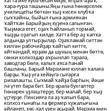
хатта ике күбә бесән өйҙө, япраҡ-аҙыҡ,
ҡара-ғура ташыны.Яңы ғына һөнәрселек
училищеһы бөткән ҡыҙ кисен клубҡа
сыҡҡайны, быйыл ғына армиянан
ҡайтҡан Барыйҙың күҙенә салынған.
Ҡыҙмаса егет, оҙаҡ һайланып тормай,
ҡыҙҙы оҙатып килде. Хатта бер аҙ ҡапҡа
алдында ултырҙылар. Оҙаҡламай ситтән
килгән рабочийҙар ҡайтып китте,
әйткәндәй, ярҙам да шуның менән бөттө,
сөнки колхоздар аҡрынлап тарала,
заводтар бөлә, халыҡ аҡса һанай
башланы. Барый Мәрзиәне юллап ҡалаға
барҙы. Ҡыҙ уға кейәүгә сығарға
ризалашты. Сыҡмай ҡайҙа барһын, йәше
лә үтеп бара бит. Бер арала бухгалтер
һөнәрен үҙләштерҙе, бер малай, бер ҡыҙ
үҫтерҙе. Пенсияға ла аҙ ҡалып бара,
колхоз ғынаһы ла фермер хужалығына
әйләнеп, көс-хәл үҙен аҫырай. Мәрзиә мин