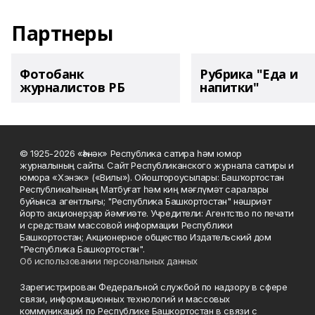
Партнеры
Фотобанк
Рубрика "Еда и
журналистов РБ
напитки"
© 1925-2026 «Һәнәк» Республика сатира һәм юмор
журналының сайты. Сайт Республиканского журнала сатиры и
юмора «Хэнэк» («Вилы»). Ойоштороусылары: Башҡортостан
Республикаһының Матбуғат һәм киң мәғлүмәт саралары
буйынса агентлығы; "Республика Башкортостан" нәшриәт
йорто акционерҙар йәмғиәте. Учредители: Агентство по печати
и средствам массовой информации Республики
Башкортостан; Акционерное общество Издательский дом
"Республика Башкортостан".
Об использовании персональных данных
Зарегистрирован Федеральной службой по надзору в сфере
связи, информационных технологий и массовых
коммуникаций по Республике Башкортостан в связи с