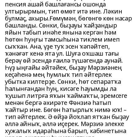
пенсия ашай башлағансы ошонда
ултырырмын, тип өмөт итә ине. Ләкин
булмаҫ, ахыры.Ғөмүмән, бөгөнгө көн насар
башланды. Сөнки, быҙауы ҡайҙандыр
яйын табып инәһе янына кергән һәм
һөтөн һуңғы тамсыһына тиклем имеп
сыҡҡан. Ана, үҙе туҡ эсен ҡәпәйтеп,
ҡәнәғәт кенә ята ул. Шуға оҡшаш тағы
берәү өй эсендә ғаилә түшәгендә аунай.
Һүҙ ыңғайы әйтәйек, быҙау Мәрзиәнең
кеҫәһенә мең һумлыҡ тип әйтерлек
убытка килтерҙе. Сөнки, һөт сепаратҡа
һалынғандан һуң, кисәге һауымды ла
ҡушып литрға яҡын ҡаймаҡты, эремсеге
менән бергә әхирәте Фәнзиә һатып
ҡайтыр ине. Бөгөн һатырлыҡ нимә юҡ! –
тип әйтерлек. Ә өйҙә йоҡлап ятҡан быҙау
әллә айныҡ, әллә иҫерек. Мәрзиә элекке
хужалыҡ идараһына барып, кабинетына