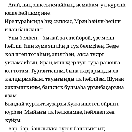
– Ағай, ниңә эшкә сыҡмайһың, исмаһам, ул күренһә,
кеше һөйләнмәҫ ине.
Ире тураһында һүҙ сыҡҡас, Мәрзиә һөйләнә-һөйләнә
илай башланы:
– Уны беләһең..., былай ҙа саҡ йөрөй, үҙе менән
һөйләш. Һиңә күме эшләһәң дә туя белмәҫһең. Беҙҙе
ҡол итеп тотаһың, эшләтәһең, ә аҡса түләргә
уйламайһың. Ярай, мин хәҙер туп-тура районға
юл тотам. Тәүҙә гәзиткә инәм, бына ҡаҙҙарыңды ла
ҡалдырмайым, тауығыңды ла һөйләйем. Шунан
хакимиәткә инәм, башлыҡ булмаһа урынбаҫарына
яҙам.
Бындай ҡурҡытыуҙарҙы Хужа ишетеп өйрәнгән,
күрәһең. Мыйығы ла һелкенмәне, һөйләнеп кенә
ҡуйҙы:
– Бар, бар, башлыҡҡа түгел башлыҡтың