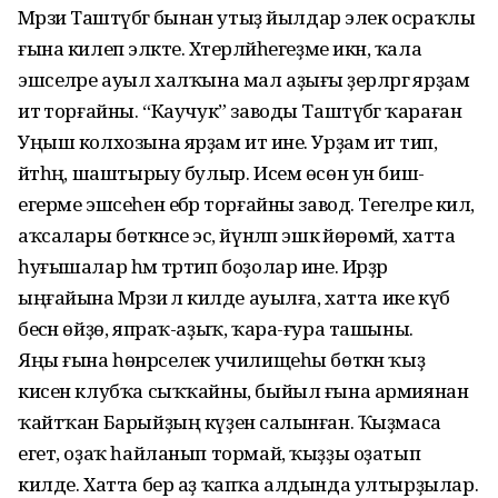
Мәрзиә Таштүбәгә бынан утыҙ йылдар элек осраҡлы
ғына килеп эләкте. Хәтерләйһегеҙме икән, ҡала
эшселәре ауыл халҡына мал аҙығы әҙерләргә ярҙам
итә торғайны. “Каучук” заводы Таштүбәгә ҡараған
Уңыш колхозына ярҙам итә ине. Урҙам итә тип,
әйтһәң, шаштырыу булыр. Исем өсөн ун биш-
егерме эшсеһен ебәрә торғайны завод. Тегеләре килә,
аҡсалары бөткәнсе эсә, йүнләп эшкә йөрөмәй, хатта
һуғышалар һәм тәртип боҙолар ине. Ирҙәр
ыңғайына Мәрзиә лә килде ауылға, хатта ике күбә
бесән өйҙө, япраҡ-аҙыҡ, ҡара-ғура ташыны.
Яңы ғына һөнәрселек училищеһы бөткән ҡыҙ
кисен клубҡа сыҡҡайны, быйыл ғына армиянан
ҡайтҡан Барыйҙың күҙенә салынған. Ҡыҙмаса
егет, оҙаҡ һайланып тормай, ҡыҙҙы оҙатып
килде. Хатта бер аҙ ҡапҡа алдында ултырҙылар.