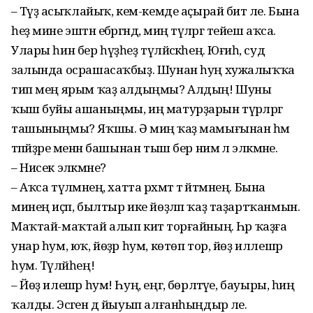
– Тәүҙә асыҡлайыҡ, кем-кемде аҫырай бит әле. Бына
һеҙ мине эштән ебәргәндә, миңә түләргә тейеш аҡса.
Улары һин бер һүҙһеҙ түләйәсәкһең. Юғиһә, суд
залында осрашасаҡбыҙ. Шунан һуң хужалыҡҡа
тип мең ярым ҡаҙ алдыңмы? Алдың! Шуны
ҡыш буйы ашаныңмы, иң матурҙарын түрәләргә
ташыныңмы? Яҡшы. Ә миңә ҡаҙ мамығынан һәм
тәпәйҙәре менән башынан тыш бер нимә лә эләкмәне.
– Нисек эләкмәне?
– Аҡса түләмәнең, хатта рәхмәт тә әйтмәнең. Бына
минең иҫәп, былтыр ике йөҙләп ҡаҙ таҙартҡанмын.
Маҡтай-маҡтай алып китә торғайның. Һәр ҡаҙға
унар һум, юҡ, йөҙәр һум, көтөп тор, йөҙ иллешәр
һум. Түләйһең!
– Йөҙ илешәр һум! Һуң, еңгә, бөрләтәүе, бауыры, һиңә
ҡалды. Эсәген дә йыуып алғанһыңдыр әле.