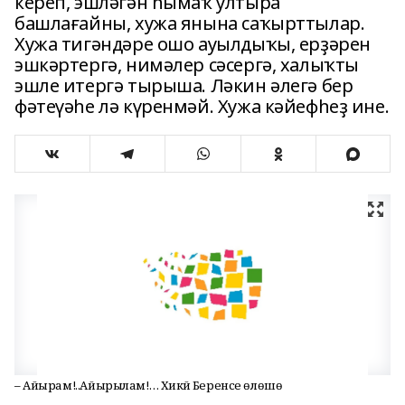
кереп, эшләгән һымаҡ ултыра
башлағайны, хужа янына саҡырттылар.
Хужа тигәндәре ошо ауылдыҡы, ерҙәрен
эшкәртергә, нимәлер сәсергә, халыҡты
эшле итергә тырыша. Ләкин әлегә бер
фәтеүәһе лә күренмәй. Хужа кәйефһеҙ ине.
– Айырам!..Айырылам!… Хикәйә Беренсе өлөшө