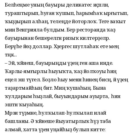
Беләһеңме уның бауыры деликатес иҫәпләнә,
тураштырып, һуған ҡушып, һарымһаҡ ырғытып,
ҡыҙҙырып алһаң, телеңде йоторлоҡ. Теге ваҡыт
мин Венгрияла булдым. Бер ресторанда ҡаҙ
бауырынан бешерелгән ризыҡ килтерҙеләр.
Берәүһе йөҙ доллар. Хәҙергесә шутлаһаҡ ете мең
тәңкә...
– Эй, ҡәйнеш, бауырыңды үҙең генә аша инде.
Ҡарлы-ямғырлы һыуыҡта, ҡаҙ йолҡоуы һиңә
еңел эш түгел. Боҙло һыу менән һинең бисәң, йә үҙең
таҙартмайһың бит. Миңә ҡушаһың. Бына
ҡулдарым һыҙлай, быуындарым ауырта, ә һин
эштән ҡыуаһың.
Мәрзиә түҙмәне, һулҡылап-һулҡылап илай
башланы. Ә ҡәйнеше йыуатырлыҡ һүҙ таба
алмай, хатта үҙенә уңайһыҙ булып китте: