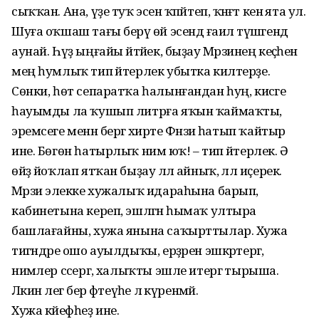
сыҡҡан. Ана, үҙе туҡ эсен ҡәпәйтеп, ҡәнәғәт кенә ята ул.
Шуға оҡшаш тағы берәү өй эсендә ғаилә түшәгендә
аунай. Һүҙ ыңғайы әйтәйек, быҙау Мәрзиәнең кеҫәһенә
мең һумлыҡ тип әйтерлек убытка килтерҙе.
Сөнки, һөт сепаратҡа һалынғандан һуң, кисәге
һауымды ла ҡушып литрға яҡын ҡаймаҡты,
эремсеге менән бергә әхирәте Фәнзиә һатып ҡайтыр
ине. Бөгөн һатырлыҡ нимә юҡ! – тип әйтерлек. Ә
өйҙә йоҡлап ятҡан быҙау әллә айныҡ, әллә иҫерек.
Мәрзиә элекке хужалыҡ идараһына барып,
кабинетына кереп, эшләгән һымаҡ ултыра
башлағайны, хужа янына саҡырттылар. Хужа
тигәндәре ошо ауылдыҡы, ерҙәрен эшкәртергә,
нимәлер сәсергә, халыҡты эшле итергә тырыша.
Ләкин әлегә бер фәтеүәһе лә күренмәй.
Хужа кәйефһеҙ ине.