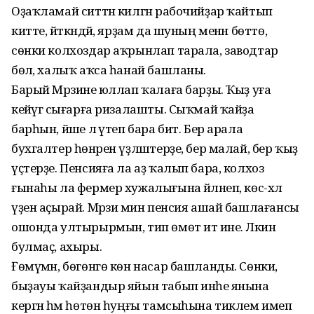
Оҙаҡламай ситтән килгән рабочийҙар ҡайтып
китте, әйткәндәй, ярҙам да шуның менән бөттө,
сөнки колхоздар аҡрынлап тарала, заводтар
бөлә, халыҡ аҡса һанай башланы.
Барый Мәрзиәне юллап ҡалаға барҙы. Ҡыҙ уға
кейәүгә сығарға ризалашты. Сыҡмай ҡайҙа
барһын, йәше лә үтеп бара бит. Бер арала
бухгалтер һөнәрен үҙләштерҙе, бер малай, бер ҡыҙ
үҫтерҙе. Пенсияға ла аҙ ҡалып бара, колхоз
ғынаһы ла фермер хужалығына әйләнеп, көс-хәл
үҙен аҫырай. Мәрзиә мин пенсия ашай башлағансы
ошонда ултырырмын, тип өмөт итә ине. Ләкин
булмаҫ, ахыры.
Ғөмүмән, бөгөнгө көн насар башланды. Сөнки,
быҙауы ҡайҙандыр яйын табып инәһе янына
кергән һәм һөтөн һуңғы тамсыһына тиклем имеп